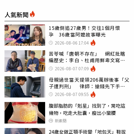
人氣新聞
15歲倒追27歲男！交往1個月懷
孕 36歲當阿嬤故事曝光
2026-08-06 17:04
苦苓喊「唐朝不存在」 網紅批瞎
編歷史：李白、杜甫用鮮卑文寫
詩？
2026-08-07 07:09
母親過世當天提領206萬辦後事「父
子遭判刑」 律師：搶錢先下手是
罪
2026-08-07 09:55
腹部脂肪的「剋星」找到了，常吃這
幾物，吃走大肚囊，瘦出小蠻腰
新素簡
24歲女做正顎手術變「地包天」鞋拔