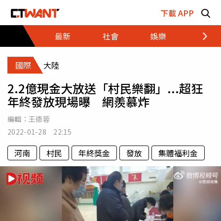
跳至主要內容區塊
下載 APP
最新
社會
娛樂
財經
國際
大陸
2.2億現金大放送「村民樂翻」...超狂
年終發放現場曝 網羨慕炸
編輯：
王德蓉
2022-01-28 22:15
河南
村民
年終獎金
發放
集體福利金