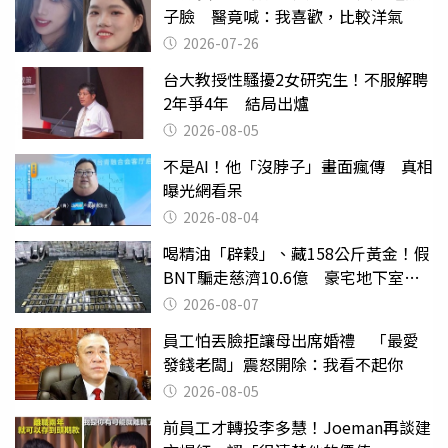
子臉 醫竟喊：我喜歡，比較洋氣
2026-07-26
台大教授性騷擾2女研究生！不服解聘
2年爭4年 結局出爐
2026-08-05
不是AI！他「沒脖子」畫面瘋傳 真相
曝光網看呆
2026-08-04
喝精油「辟穀」、藏158公斤黃金！假
BNT騙走慈濟10.6億 豪宅地下室竟
挖出乾鮑金庫
2026-08-07
員工怕丟臉拒讓母出席婚禮 「最愛
發錢老闆」震怒開除：我看不起你
2026-08-05
前員工才轉投李多慧！Joeman再談建