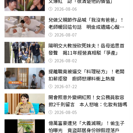
文爆紅 認「很清楚他的價值」
2026-08-06
兒做父親節作品喊「我沒有爸爸」！
老師暖回這句話 明金成遺孀心酸惹
淚
2026-08-07
陽明交大教授砍死妹夫！岳母追思首
發聲 揭11年經營真相駁「爭產」
2026-08-02
提離職竟被逼交「料理秘方」！老闆
扣薪拒發 廚師怒爆料衝上熱搜
2026-07-22
開會照意外變網紅照！女公務員妝容
掀2千則留言 本人怒嗆：化妝有錯嗎
2026-08-05
億萬富豪遭兒「大義滅親」！偷生子
怕曝光 竟盜鄰居身份辦假證落戶