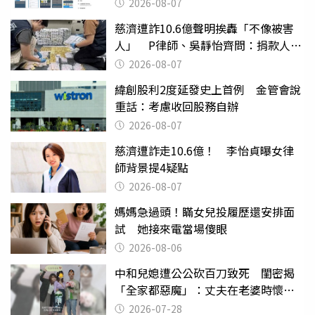
2026-08-07
慈濟遭詐10.6億聲明挨轟「不像被害
人」 P律師、吳靜怡齊問：捐款人有
權知道真相
2026-08-07
緯創股利2度延發史上首例 金管會說
重話：考慮收回股務自辦
2026-08-07
慈濟遭詐走10.6億！ 李怡貞曝女律
師背景提4疑點
2026-08-07
媽媽急過頭！瞞女兒投履歷還安排面
試 她接來電當場傻眼
2026-08-06
中和兒媳遭公公砍百刀致死 閨密揭
「全家都惡魔」：丈夫在老婆時懷孕
摔東西
2026-07-28