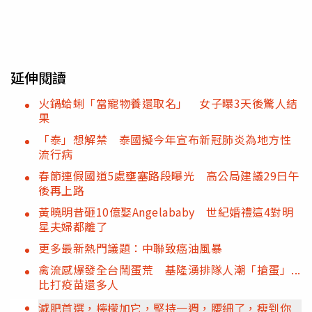
延伸閱讀
火鍋蛤蜊「當寵物養還取名」 女子曝3天後驚人結
果
「泰」想解禁 泰國擬今年宣布新冠肺炎為地方性
流行病
春節連假國道5處壅塞路段曝光 高公局建議29日午
後再上路
黃曉明昔砸10億娶Angelababy 世紀婚禮這4對明
星夫婦都離了
更多最新熱門議題：中聯致癌油風暴
禽流感爆發全台鬧蛋荒 基隆湧排隊人潮「搶蛋」...
比打疫苗還多人
減肥首選，檸檬加它，堅持一週，腰細了，瘦到你