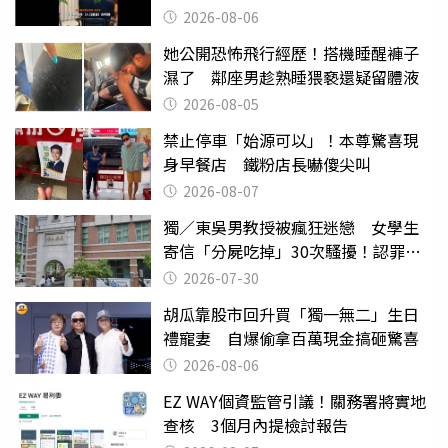
2026-08-06
她公開恐怖飛行經歷！搭機睡醒褲子
濕了 鄰座男趁熟睡猥褻還疑留體液
2026-08-05
禁止停車「始源可以」！本尊驚喜現
身早餐店 鐵粉店長嚇傻尖叫
2026-08-07
獨／東吳男教授被瘋狂迷戀 女學生
寄信「分屍吃掉」30次騷擾！認罪免
關
2026-07-30
胡瓜靠股市回升買「獨一無二」生日
禮寵妻 自爆偷拿百萬現金搞砸驚喜
2026-08-06
EZ WAY個資監管引議！關務署將實地
查核 3個月內提檢討報告