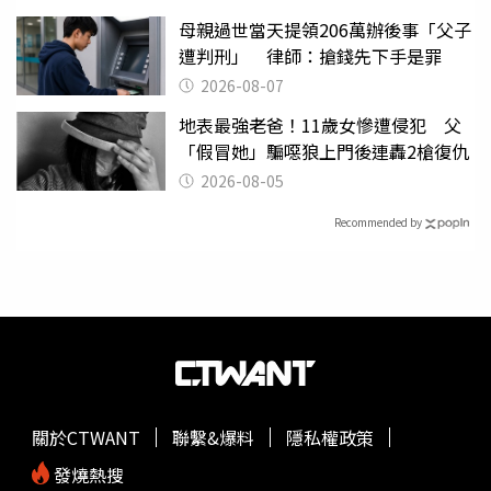
母親過世當天提領206萬辦後事「父子
遭判刑」 律師：搶錢先下手是罪
2026-08-07
地表最強老爸！11歲女慘遭侵犯 父
「假冒她」騙噁狼上門後連轟2槍復仇
2026-08-05
Recommended by
關於CTWANT
聯繫&爆料
隱私權政策
發燒熱搜