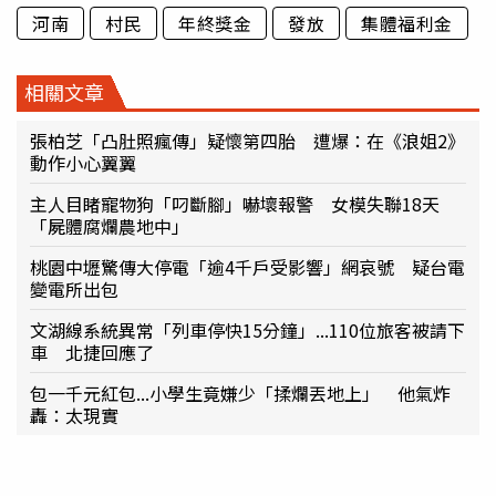
河南
村民
年終獎金
發放
集體福利金
相關文章
張柏芝「凸肚照瘋傳」疑懷第四胎 遭爆：在《浪姐2》
動作小心翼翼
主人目睹寵物狗「叼斷腳」嚇壞報警 女模失聯18天
「屍體腐爛農地中」
桃園中壢驚傳大停電「逾4千戶受影響」網哀號 疑台電
變電所出包
文湖線系統異常「列車停快15分鐘」...110位旅客被請下
車 北捷回應了
包一千元紅包...小學生竟嫌少「揉爛丟地上」 他氣炸
轟：太現實