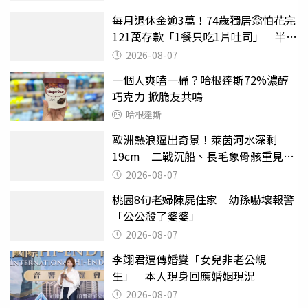
每月退休金逾3萬！74歲獨居翁怕花完
121萬存款「1餐只吃1片吐司」 半年
後暴瘦嚇壞女兒
2026-08-07
一個人爽嗑一桶？哈根達斯72%濃醇
巧克力 掀脆友共鳴
哈根達斯
歐洲熱浪逼出奇景！萊茵河水深剩
19cm 二戰沉船、長毛象骨骸重見天
日
2026-08-07
桃園8旬老婦陳屍住家 幼孫嚇壞報警
「公公殺了婆婆」
2026-08-07
李翊君遭傳婚變「女兒非老公親
生」 本人現身回應婚姻現況
2026-08-07