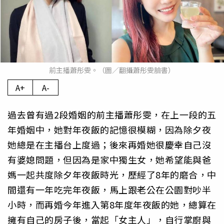
前主播蕭彤雯。（圖／翻攝蕭彤雯臉書）
A+
A-
過去曾有過2段婚姻的前主播蕭彤雯，在上一段的五
年婚姻中，她對年夜飯的記憶很模糊，因為除夕夜
她總是在主播台上度過；後來再婚她很慶幸自己沒
有婆媳問題，但因為是家中獨生女，她希望能與爸
媽一起共度除夕年夜飯時光，歷經了8年的磨合，中
間還有一年吃完年夜飯，馬上跟老公在公園對吵半
小時，而再婚今年進入第8年度年夜飯的她，總算在
擁有自己的房子後，當起「女主人」，自行掌廚與