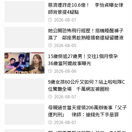
慈濟遭詐走10.6億！ 李怡貞曝女律
師背景提4疑點
2026-08-07
她公開恐怖飛行經歷！搭機睡醒褲子
濕了 鄰座男趁熟睡猥褻還疑留體液
2026-08-05
15歲倒追27歲男！交往1個月懷孕
36歲當阿嬤故事曝光
2026-08-06
9歲女孩60公斤又如何？站上啦啦隊C
位驚艷全場 千萬網友被圈粉
2026-08-07
母親過世當天提領206萬辦後事「父子
遭判刑」 律師：搶錢先下手是罪
2026-08-07