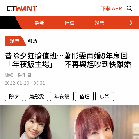
跳至主要內容區塊
下載 APP
最新
社會
娛樂
財經
娛樂
即時
昔除夕狂搶值班…蕭彤雯再婚8年贏回
「年夜飯主場」 不再與尪吵到快離婚
編輯：
陳俐君
2022-01-29 08:31
除夕
蕭彤雯
年夜飯
值班
吵架