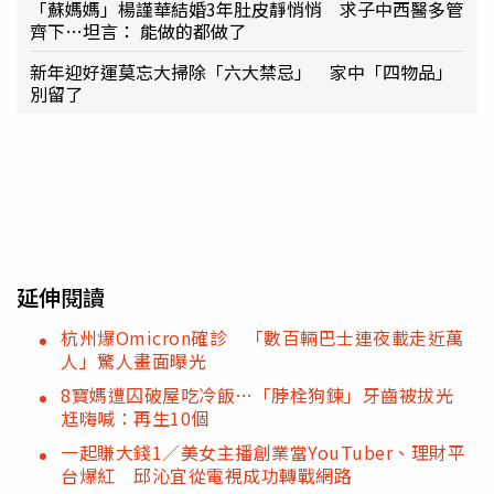
「蘇媽媽」楊謹華結婚3年肚皮靜悄悄 求子中西醫多管
齊下…坦言： 能做的都做了
新年迎好運莫忘大掃除「六大禁忌」 家中「四物品」
別留了
延伸閱讀
杭州爆Omicron確診 「數百輛巴士連夜載走近萬
人」驚人畫面曝光
8寶媽遭囚破屋吃冷飯…「脖栓狗鍊」牙齒被拔光
尪嗨喊：再生10個
一起賺大錢1／美女主播創業當YouTuber、理財平
台爆紅 邱沁宜從電視成功轉戰網路