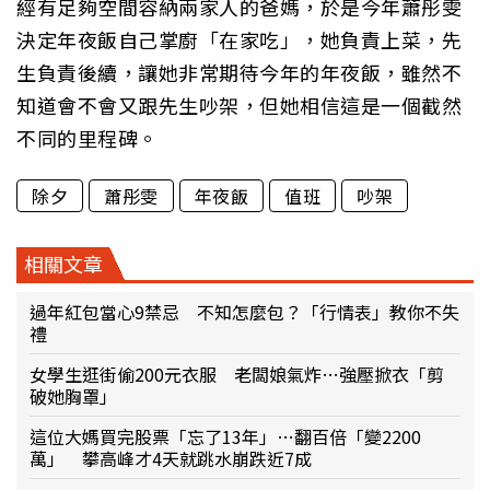
經有足夠空間容納兩家人的爸媽，於是今年蕭彤雯
決定年夜飯自己掌廚「在家吃」，她負責上菜，先
生負責後續，讓她非常期待今年的年夜飯，雖然不
知道會不會又跟先生吵架，但她相信這是一個截然
不同的里程碑。
除夕
蕭彤雯
年夜飯
值班
吵架
相關文章
過年紅包當心9禁忌 不知怎麼包？「行情表」教你不失
禮
女學生逛街偷200元衣服 老闆娘氣炸…強壓掀衣「剪
破她胸罩」
這位大媽買完股票「忘了13年」…翻百倍「變2200
萬」 攀高峰才4天就跳水崩跌近7成