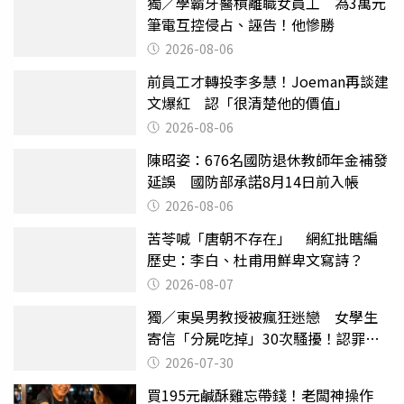
獨／學霸牙醫槓離職女員工 為3萬元
筆電互控侵占、誣告！他慘勝
2026-08-06
前員工才轉投李多慧！Joeman再談建
文爆紅 認「很清楚他的價值」
2026-08-06
陳昭姿：676名國防退休教師年金補發
延誤 國防部承諾8月14日前入帳
2026-08-06
苦苓喊「唐朝不存在」 網紅批瞎編
歷史：李白、杜甫用鮮卑文寫詩？
2026-08-07
獨／東吳男教授被瘋狂迷戀 女學生
寄信「分屍吃掉」30次騷擾！認罪免
關
2026-07-30
買195元鹹酥雞忘帶錢！老闆神操作