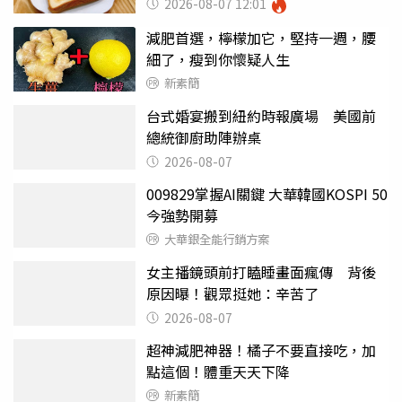
2026-08-07 12:01
減肥首選，檸檬加它，堅持一週，腰
細了，瘦到你懷疑人生
新素簡
台式婚宴搬到紐約時報廣場 美國前
總統御廚助陣辦桌
2026-08-07
009829掌握AI關鍵 大華韓國KOSPI 50
今強勢開募
大華銀全能行銷方案
女主播鏡頭前打瞌睡畫面瘋傳 背後
原因曝！觀眾挺她：辛苦了
2026-08-07
超神減肥神器！橘子不要直接吃，加
點這個！體重天天下降
新素簡