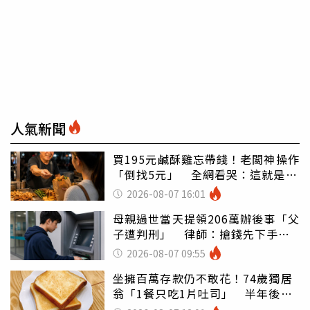
人氣新聞
買195元鹹酥雞忘帶錢！老闆神操作
「倒找5元」 全網看哭：這就是台
灣
2026-08-07 16:01
母親過世當天提領206萬辦後事「父
子遭判刑」 律師：搶錢先下手是
罪
2026-08-07 09:55
坐擁百萬存款仍不敢花！74歲獨居
翁「1餐只吃1片吐司」 半年後暴
瘦嚇壞女兒