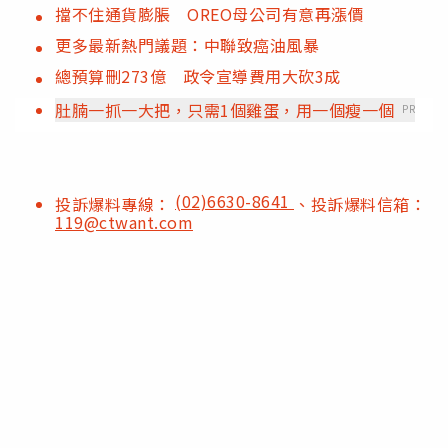
擋不住通貨膨脹 OREO母公司有意再漲價
更多最新熱門議題：中聯致癌油風暴
總預算刪273億 政令宣導費用大砍3成
肚腩一抓一大把，只需1個雞蛋，用一個瘦一個
PR
(02)6630-8641
投訴爆料專線：
、投訴爆料信箱：
119@ctwant.com