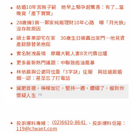
結婚10年苦無子嗣 她早上驗孕超驚喜：有了...當
晚竟「產下寶寶」
28歲擁3房…鄭家純揭理財10年心路 曝「月光族」
沒存款原因
碩士畢業卻宅在家 30歲生日被轟出家門…他見資
產餘額替弟抱屈
實名制洩姦情 摩鐵大戰人妻8次代價出爐
更多最新熱門議題：中聯致癌油風暴
林依晨與公婆同住靠「3字訣」征服 與尪遠距婚
姻…認：甚至忘了打電話
減肥首選，檸檬加它，堅持一週，腰細了，瘦到你
懷疑人生
PR
(02)6630-8641
投訴爆料專線：
、投訴爆料信箱：
119@ctwant.com