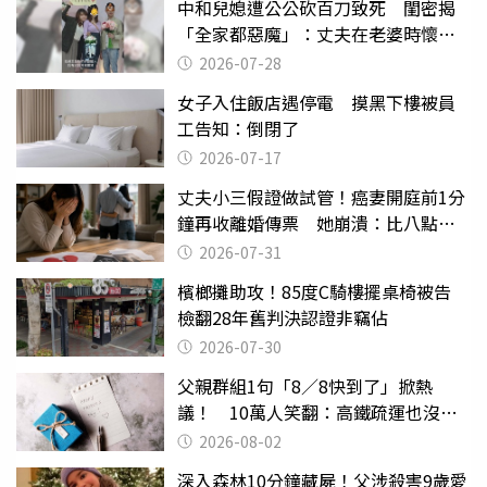
中和兒媳遭公公砍百刀致死 閨密揭
「全家都惡魔」：丈夫在老婆時懷孕
摔東西
2026-07-28
女子入住飯店遇停電 摸黑下樓被員
工告知：倒閉了
2026-07-17
丈夫小三假證做試管！癌妻開庭前1分
鐘再收離婚傳票 她崩潰：比八點檔
還扯
2026-07-31
檳榔攤助攻！85度C騎樓擺桌椅被告
檢翻28年舊判決認證非竊佔
2026-07-30
父親群組1句「8／8快到了」掀熱
議！ 10萬人笑翻：高鐵疏運也沒列
父親節
2026-08-02
深入森林10分鐘藏屍！父涉殺害9歲愛