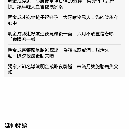
明金成猝逝！心肌梗塞存亡僅10分鐘 醫分析「這習
慣」讓年輕人血管傷痕累累
明金成才送金鏟子祝好孕 大牙睹物思人：您的笑永存
心中
明金成驟逝好友連夜見最後一面 六月不敢置信悲曝
「像睡著一樣」
明金成喜獲龍鳳胎卻驟逝 為孩戒菸戒酒：想活久一
點…除夕夜最後貼文曝
獨家／知名導演明金成昨夜驟逝 未滿月雙胞胎痛失父
親
延伸閱讀