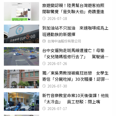
旅遊變認親！陸男幫台灣遊客拍照
閒聊驚覺「是失聯大伯」奇蹟重逢
2026-07-18
到加油站不只加油 來速咖啡成爲上
班通勤族的新選擇
台灣中油股份有限公司
台中女遛狗走斑馬線遭撞亡！母慟
「女兒隨媽祖修行去了」 駕駛過失
致死判9月
2026-07-26
獨／東吳男教授被瘋狂迷戀 女學生
寄信「分屍吃掉」30次騷擾！認罪免
關
2026-07-30
新竹音樂教室命案10天後復課！他批
「太冷血」 員工怒駁：閉上嘴
2026-07-17