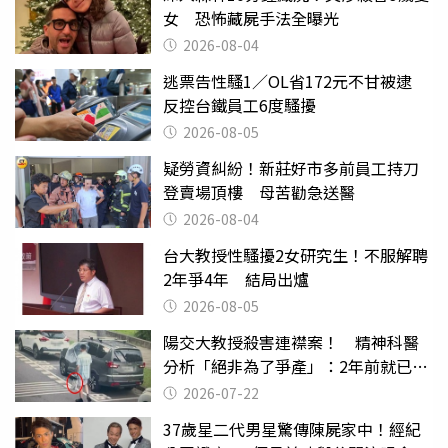
女 恐怖藏屍手法全曝光
2026-08-04
逃票告性騷1／OL省172元不甘被逮
反控台鐵員工6度騷擾
2026-08-05
疑勞資糾紛！新莊好市多前員工持刀
登賣場頂樓 母苦勸急送醫
2026-08-04
台大教授性騷擾2女研究生！不服解聘
2年爭4年 結局出爐
2026-08-05
陽交大教授殺害連襟案！ 精神科醫
分析「絕非為了爭產」：2年前就已言
行詭異
2026-07-22
37歲星二代男星驚傳陳屍家中！經紀