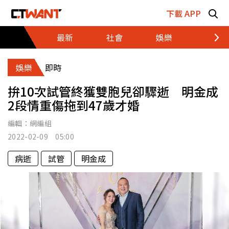
跳至主要內容區塊
下載 APP
最新
社會
娛樂
財經
娛樂
即時
拚10次試管終獲雙胞兒卻驟逝 明金成
2段情重傷拖到47歲才婚
編輯：
網編組
2022-02-09 05:00
病逝
試管
明金成