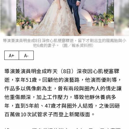
導演兼演員明金成8日深夜心肌梗塞驟逝，留下才剛出生的龍鳳胎與小
他6歲的妻子。（圖／報系資料照）
A+
A-
導演兼演員明金成昨天（8日）深夜因心肌梗塞驟
逝，享年51歲。回顧他的演藝路，他演而優則導，
作品多以偶像劇為主，曾有兩段與圈內人的情史讓
他重傷頗深，加上工作壓力，導致他靜休養病多
年，直到5年前、47歲才與圈外人結婚，之後因砸
百萬做10次試管求子而登上新聞版面。