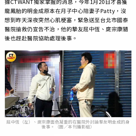
據CTWANT獨家掌握的消息，今年1月20日才喜獲
龍鳳胎的明金成原本在月子中心陪妻子Patty，沒
想到昨天深夜突然心肌梗塞，緊急送至台北市國泰
醫院搶救仍宣告不治，他的摯友屈中恆、庹宗康隨
後也趕赴醫院協助處理後事。
屈中恆（左）、庹宗康面色凝重的在醫院外討論摯友明金成的身
後事。（圖／本刊攝影組）