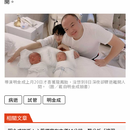
開。
導演明金成上月20日才喜獲龍鳳胎，沒想到8日深夜卻驟逝離開人
間。（圖／截自明金成臉書）
病逝
試管
明金成
相關文章