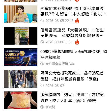
開會照意外變網紅照！女公務員妝
容掀2千則留言 本人怒嗆：化妝有
錯嗎
2026-08-05 22:43
億萬富豪遭兒「大義滅親」！偷生
子怕曝光 竟盜鄰居身份辦假證落
戶
2026-08-06 17:53
009829掌握AI關鍵 大華韓國KOSPI 50
今強勢開募
大華銀全能行銷方案
陽明交大教授砍死妹夫！岳母追思首
發聲 揭11年經營真相駁「爭產」
2026-08-02
腹部脂肪的「剋星」找到了，常吃這
幾物，吃走大肚囊，瘦出小蠻腰
新素簡