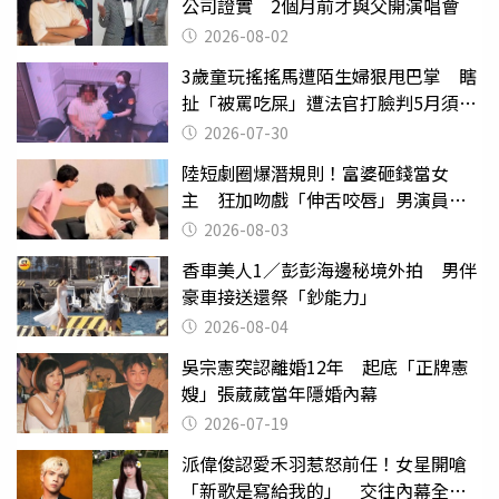
公司證實 2個月前才與父開演唱會
2026-08-02
3歲童玩搖搖馬遭陌生婦狠甩巴掌 瞎
扯「被罵吃屎」遭法官打臉判5月須入
監
2026-07-30
陸短劇圈爆潛規則！富婆砸錢當女
主 狂加吻戲「伸舌咬唇」男演員崩
潰
2026-08-03
香車美人1／彭彭海邊秘境外拍 男伴
豪車接送還祭「鈔能力」
2026-08-04
吳宗憲突認離婚12年 起底「正牌憲
嫂」張葳葳當年隱婚內幕
2026-07-19
派偉俊認愛禾羽惹怒前任！女星開嗆
「新歌是寫給我的」 交往內幕全說