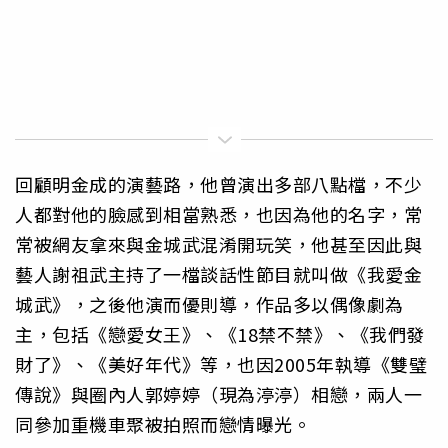
回顧明金成的演藝路，他曾演出多部八點檔，不少
人都對他的臉感到相當熟悉，也因為他的名字，常
常被網友拿來與金城武混淆開玩笑，他甚至因此與
藝人謝祖武主持了一檔談話性節目就叫做《我愛金
城武》，之後他演而優則導，作品多以偶像劇為
主，包括《戀愛女王》、《18禁不禁》、《我們發
財了》、《美好年代》等，也因2005年執導《雙璧
傳說》與圈內人郭婷婷（現為渟渟）相戀，兩人一
同參加重機車聚被拍照而戀情曝光。