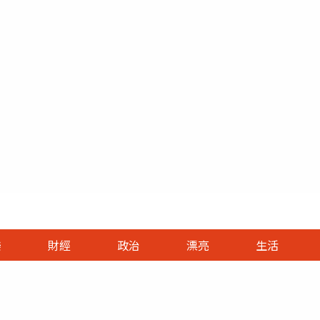
跳至主要內容區塊
治首頁
漂亮首頁
生活首頁
國際首頁
論壇
樂
財經
政治
漂亮
生活
焦點
美容
綜合
最新
新聞
人物
時尚
美旅
大陸
影音
評論
精品
健康