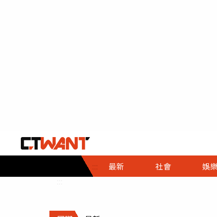
社會首頁
娛樂首頁
財經首頁
政
:::
最新
社會
娛
時事
即時
熱線
:::
直擊
大條
人物
調查
專題
３Ｃ