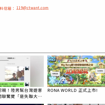
119@ctwant.com
爆料信箱：
PR
認親！陸男幫台灣遊客
RONA WORLD 正式上市!
閒聊驚覺「是失聯大
蹟重逢