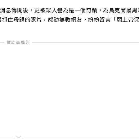
生消息傳開後，更被眾人譽為是一個奇蹟，為烏克蘭最黑
緊抓住母親的照片，感動無數網友，紛紛留言「願上帝