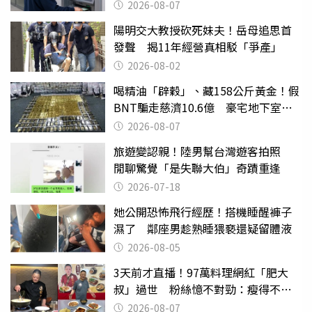
2026-08-07
陽明交大教授砍死妹夫！岳母追思首
發聲 揭11年經營真相駁「爭產」
2026-08-02
喝精油「辟穀」、藏158公斤黃金！假
BNT騙走慈濟10.6億 豪宅地下室竟
挖出乾鮑金庫
2026-08-07
旅遊變認親！陸男幫台灣遊客拍照
閒聊驚覺「是失聯大伯」奇蹟重逢
2026-07-18
她公開恐怖飛行經歷！搭機睡醒褲子
濕了 鄰座男趁熟睡猥褻還疑留體液
2026-08-05
3天前才直播！97萬料理網紅「肥大
叔」過世 粉絲憶不對勁：瘦得不合
理
2026-08-07