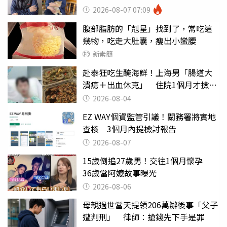
詩？
2026-08-07 07:09
腹部脂肪的「剋星」找到了，常吃這
幾物，吃走大肚囊，瘦出小蠻腰
新素簡
赴泰狂吃生醃海鮮！上海男「腸道大
潰瘍＋出血休克」 住院1個月才撿回
一命
2026-08-04
EZ WAY個資監管引議！關務署將實地
查核 3個月內提檢討報告
2026-08-07
15歲倒追27歲男！交往1個月懷孕
36歲當阿嬤故事曝光
2026-08-06
母親過世當天提領206萬辦後事「父子
遭判刑」 律師：搶錢先下手是罪