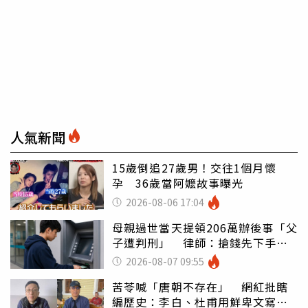
人氣新聞
15歲倒追27歲男！交往1個月懷
孕 36歲當阿嬤故事曝光
2026-08-06 17:04
母親過世當天提領206萬辦後事「父
子遭判刑」 律師：搶錢先下手是
罪
2026-08-07 09:55
苦苓喊「唐朝不存在」 網紅批瞎
編歷史：李白、杜甫用鮮卑文寫