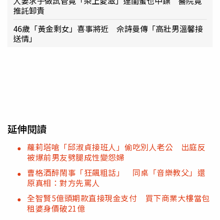
人妻求子做試管竟「染上愛滋」連閨蜜也中鏢 醫院竟
推託卸責
46歲「黃金剩女」喜事將近 佘詩曼傳「高壯男溫馨接
送情」
延伸閱讀
蘿莉塔嗆「邱淑貞接班人」偷吃別人老公 出庭反
被爆前男友劈腿成性變怨婦
曹格酒醉鬧事「狂飆粗話」 同桌「音樂教父」還
原真相：對方先罵人
全智賢5億頭期款直接現金支付 買下商業大樓當包
租婆身價破21億