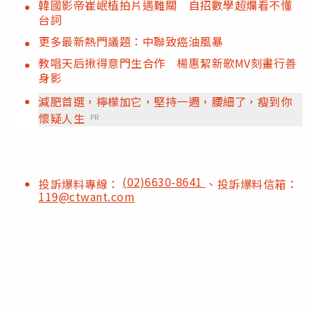
韓國影帝崔岷植拍片遇難關 自招數學超爛看不懂
台詞
更多最新熱門議題：中聯致癌油風暴
教唱天后揪得意門生合作 楊惠絜新歌MV刻畫行善
身影
減肥首選，檸檬加它，堅持一週，腰細了，瘦到你
懷疑人生
PR
(02)6630-8641
投訴爆料專線：
、投訴爆料信箱：
119@ctwant.com