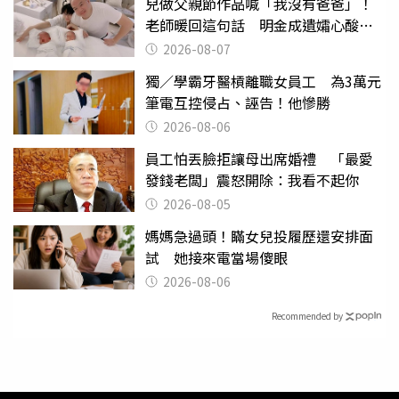
兒做父親節作品喊「我沒有爸爸」！
老師暖回這句話 明金成遺孀心酸惹
淚
2026-08-07
獨／學霸牙醫槓離職女員工 為3萬元
筆電互控侵占、誣告！他慘勝
2026-08-06
員工怕丟臉拒讓母出席婚禮 「最愛
發錢老闆」震怒開除：我看不起你
2026-08-05
媽媽急過頭！瞞女兒投履歷還安排面
試 她接來電當場傻眼
2026-08-06
Recommended by