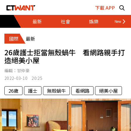
跳至主要內容區塊
下載 APP
最新
社會
娛樂
財經
國際
最新
26歲護士拒當無殼蝸牛 看網路親手打
造絕美小屋
編輯：
甘仲豪
2022-03-10 20:25
26歲
護士
無殼蝸牛
看網路
絕美小屋