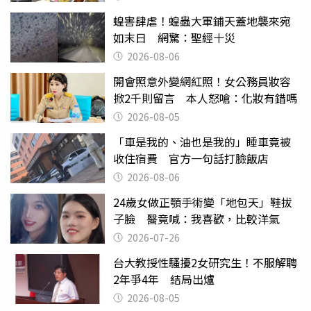
蝗害肆虐！蝗蟲大軍鋪天蓋地襲來宛
如末日 網驚：聖經十災
2026-08-06
開會照意外變網紅照！女公務員妝容
掀2千則留言 本人怒嗆：化妝有錯嗎
2026-08-05
「車是我的、油也是我的」睡車竟被
收住宿費 官方一句話打臉飯店
2026-08-06
24歲女做正顎手術變「地包天」鞋拔
子臉 醫竟喊：我喜歡，比較洋氣
2026-07-26
台大教授性騷擾2女研究生！不服解聘
2年爭4年 結局出爐
2026-08-05