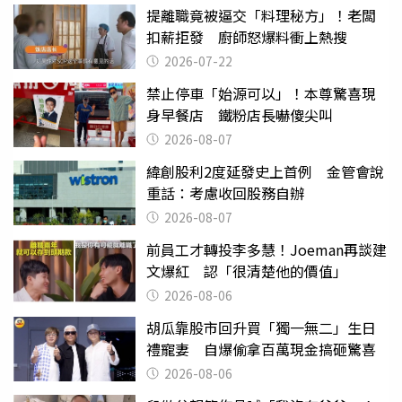
提離職竟被逼交「料理秘方」！老闆
扣薪拒發 廚師怒爆料衝上熱搜
2026-07-22
禁止停車「始源可以」！本尊驚喜現
身早餐店 鐵粉店長嚇傻尖叫
2026-08-07
緯創股利2度延發史上首例 金管會說
重話：考慮收回股務自辦
2026-08-07
前員工才轉投李多慧！Joeman再談建
文爆紅 認「很清楚他的價值」
2026-08-06
胡瓜靠股市回升買「獨一無二」生日
禮寵妻 自爆偷拿百萬現金搞砸驚喜
2026-08-06