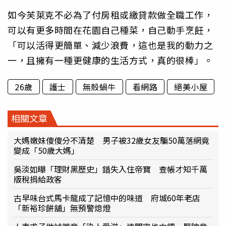
如今芙萊克不必為了付房租或繳貸款做全職工作，
可以有更多時間在花園自己種菜，自己動手烹飪，
「可以活得更簡單、減少浪費，這也是我的動力之
一，且擁有一種更健康的生活方式，真的很棒」。
26歲
護士
無殼蝸牛
看網路
絕美小屋
相關文章
大媽嫩妹傻傻分不清楚 男子被32歲女友騙50萬落網竟
變成「50歲大媽」
吳淡如曝「理財黑歷史」錯失入住帝寶 查帳才知千萬
版稅捐給政客
古早味台式馬卡龍成了記憶中的味道 府城60年老店
「新裕珍餅舖」無預警熄燈