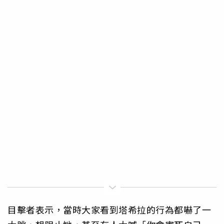
目擊者表示，當時大家看到塔希拉的行為都嚇了一