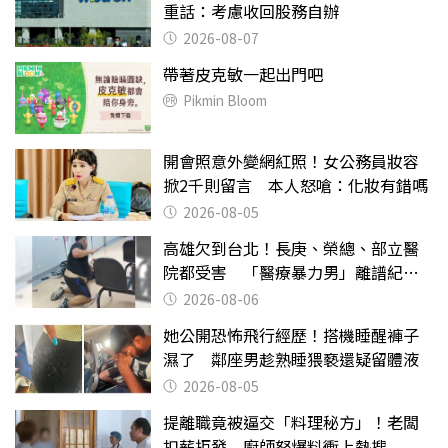
重話：考慮收回股務自辦
2026-08-07
帶著皮克敏一起出門吧
Pikmin Bloom
開會照意外變網紅照！女公務員妝容
掀2千則留言 本人怒嗆：化妝有錯嗎
2026-08-05
高雄欠到台北！長庚、榮總、部立醫
院都受害 「醫療暴力男」離譜紀錄
曝光
2026-08-06
她公開恐怖飛行經歷！搭機睡醒褲子
濕了 鄰座男趁熟睡猥褻還疑留體液
2026-08-05
提離職竟被逼交「料理秘方」！老闆
扣薪拒發 廚師怒爆料衝上熱搜