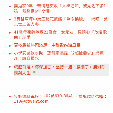
妻拋家9年…苦情尪突收「入學通知」驚見名下多1
孩 戴綠帽6年崩潰
2寶爸車陣中賣玉蘭花被酸「拿命換錢」 網嘆：莫
忘世上苦人多
41歲母凍齡辣過21歲女 女兒友一見傾心「改編歌
曲」示愛
更多最新熱門議題：中聯致癌油風暴
小學安裝飲水機 恐龍家長提「2超扯要求」網氣
炸：請自備水
減肥首選，檸檬加它，堅持一週，腰細了，瘦到你
懷疑人生
PR
(02)6630-8641
投訴爆料專線：
、投訴爆料信箱：
119@ctwant.com