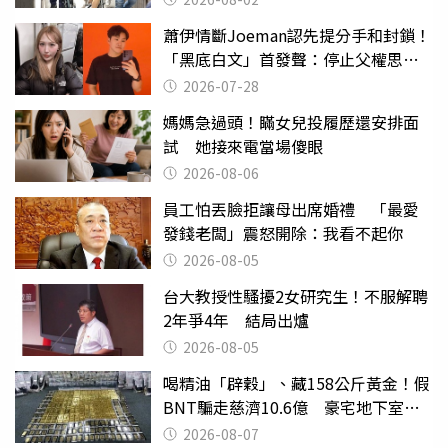
蕭伊情斷Joeman認先提分手和封鎖！
「黑底白文」首發聲：停止父權思維
物化女性
2026-07-28
媽媽急過頭！瞞女兒投履歷還安排面
試 她接來電當場傻眼
2026-08-06
員工怕丟臉拒讓母出席婚禮 「最愛
發錢老闆」震怒開除：我看不起你
2026-08-05
台大教授性騷擾2女研究生！不服解聘
2年爭4年 結局出爐
2026-08-05
喝精油「辟穀」、藏158公斤黃金！假
BNT騙走慈濟10.6億 豪宅地下室竟
挖出乾鮑金庫
2026-08-07