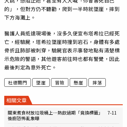
大跳，想阻止她，甚至有人大喊「你會害死自己
的」，但對方仍不聽勸，爬到一半時就墜崖，摔到
下方海灘上。
醫護人員抵達現場後，沒多久便宣布塔希拉已經死
亡，經驗屍，塔希拉墜崖時撞到岩石，身體有多處
骨折且肺部被刺穿，驗屍官表示事發地點有清楚標
示危險的警語，其他遊客前往時也都有警覺，因此
最後判定為意外死亡。
杜德爾門
墜崖
冒險
懸崖
摔落
相關文章
關東煮食材放垃圾桶上…熱飲過期「竟換標籤」 7-11
後廚恐怖亂象曝