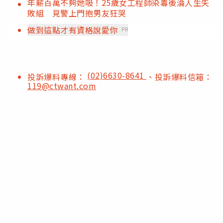
年薪百萬不夠她吸！25歲女工程師染毒後淪人生失
敗組 見警上門抱男友狂哭
做到這點才有資格說愛你
PR
(02)6630-8641
投訴爆料專線：
、投訴爆料信箱：
119@ctwant.com