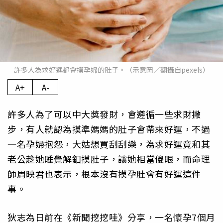
許多人為求好運都會摸孕婦的肚子。（示意圖／翻攝自pexels）
A+
A-
許多人為了可以中大獎發財，會遵循一些求財撇
步，有人就認為摸準媽媽的肚子會帶來好運，不過
一名孕婦抱怨，大姑想買刮刮樂，為求好運竟和其
老公趁她睡覺解釦摸肚子，讓她相當傻眼，而命理
師周映君也表示，根本沒有摸孕肚會有好運這件
事。
狄志為日前在《新聞挖挖哇》分享，一名懷孕7個月