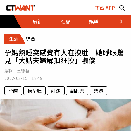
跳至主要內容區塊
下載 APP
最新
社會
娛樂
財經
生活
綜合
孕媽熟睡突感覺有人在摸肚 她睜眼驚
見「大姑夫婦解扣狂摸」嚇傻
編輯：
王德蓉
2022-03-15 18:49
孕婦
摸孕肚
好運
刮刮樂
樂透