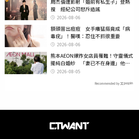
周杰倫遭影射「婚前有私生子」登熱
搜 經紀公司怒斥造謠
2026-08-06
額頭冒出痘痘 女手癢猛摳竟成「病
毒疣」！醫嘆：忍住不抓很重要
2026-08-06
熊本AEON爆炸女店員罹難！守靈儀式
擺純白婚紗 「妻已不在身邊」他淚
喊：無法想像
2026-08-05
Recommended by