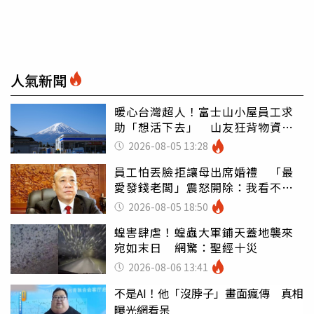
人氣新聞
暖心台灣超人！富士山小屋員工求
助「想活下去」 山友狂背物資上
山：台灣真的是寶島
2026-08-05 13:28
員工怕丟臉拒讓母出席婚禮 「最
愛發錢老闆」震怒開除：我看不起
你
2026-08-05 18:50
蝗害肆虐！蝗蟲大軍鋪天蓋地襲來
宛如末日 網驚：聖經十災
2026-08-06 13:41
不是AI！他「沒脖子」畫面瘋傳 真相
曝光網看呆