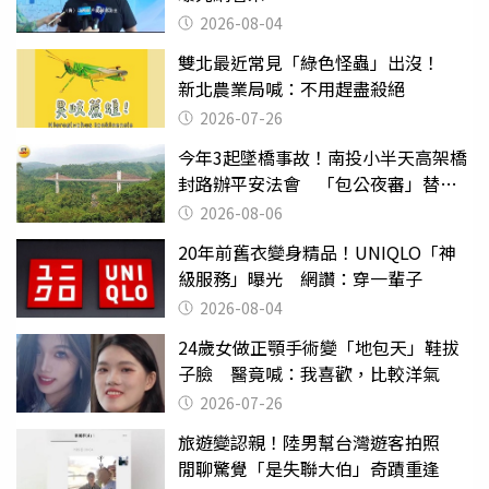
2026-08-04
雙北最近常見「綠色怪蟲」出沒！
新北農業局喊：不用趕盡殺絕
2026-07-26
今年3起墜橋事故！南投小半天高架橋
封路辦平安法會 「包公夜審」替亡
魂伸冤
2026-08-06
20年前舊衣變身精品！UNIQLO「神
級服務」曝光 網讚：穿一輩子
2026-08-04
24歲女做正顎手術變「地包天」鞋拔
子臉 醫竟喊：我喜歡，比較洋氣
2026-07-26
旅遊變認親！陸男幫台灣遊客拍照
閒聊驚覺「是失聯大伯」奇蹟重逢