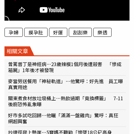
孕婦
摸孕肚
好運
刮刮樂
樂透
相關文章
曾罵普丁是神經病…23歲辣模1個月後遭殺害 「慘成
箱屍」1年後才被發現
麥當勞送餐用「神秘軌道」…他驚呼：好先進 員工曝
真實用途
關東煮食材放垃圾桶上…熱飲過期「竟換標籤」 7-11
後廚恐怖亂象曝
好市多試吃回歸…他曬「滿滿一盤雞肉」驚呼：真狂
網超興奮
抄捷徑爬上懸崖…5寶媽不聽勸「慘墜18公尺高身