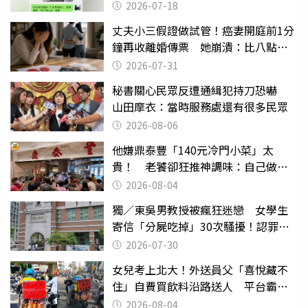
2026-07-18
丈夫小三假證做試管！癌妻開庭前1分
鐘再收離婚傳票 她崩潰：比八點檔
還扯
2026-07-31
秘書關心民眾反遭通緝犯持刀恐嚇
山田摩衣：當時服務處還有很多民眾
2026-08-06
他嫌鼎泰豐「140元冷門小菜」太
貴！ 老饕卻狂推神調味：自己做不
出來
2026-08-04
獨／東吳男教授被瘋狂迷戀 女學生
寄信「分屍吃掉」30次騷擾！認罪免
關
2026-07-30
女兒考上北大！外送員父「喜悅藏不
住」自費買飲料沿路送人 平台霸氣
幫付學費
2026-08-04