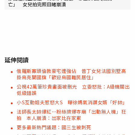
亡」 女兒拍完照目睹崩潰
延伸閱讀
俄羅斯寡頭倫敦豪宅遭強佔 普丁女兒法國別墅高
掛烏克蘭國旗「歡迎烏國難民居住」
公視42萬筆珍貴畫面被刪光 立委怒批：A級機關出
低級錯誤
小S互動姐夫惹怒大S 曝徐媽氣消讚女婿「好帥」
法師長太帥爆紅…粉絲擠爆寺廟「出動無人機」狂
拍 本人崩潰：出家比在家累
更多最新熱門議題：國三生被刺死