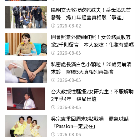
陽明交大教授砍死妹夫！岳母追思首
發聲 揭11年經營真相駁「爭產」
2026-08-02
開會照意外變網紅照！女公務員妝容
掀2千則留言 本人怒嗆：化妝有錯嗎
2026-08-05
私密處長滿白色小顆粒！20歲男崩潰
求診 醫曝5大真相別再誤會
2026-08-05
台大教授性騷擾2女研究生！不服解聘
2年爭4年 結局出爐
2026-08-05
吳宗憲重回周末8點戰場 霸氣喊話
「Passion一定要在」
2026-08-06