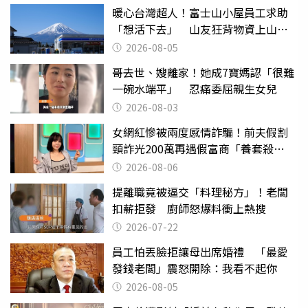
暖心台灣超人！富士山小屋員工求助
「想活下去」 山友狂背物資上山：
台灣真的是寶島
2026-08-05
哥去世、嫂離家！她成7寶媽認「很難
一碗水端平」 忍痛委屈親生女兒
2026-08-03
女網紅慘被兩度感情詐騙！前夫假割
頸詐光200萬再遇假富商「養套殺
2000萬」
2026-08-06
提離職竟被逼交「料理秘方」！老闆
扣薪拒發 廚師怒爆料衝上熱搜
2026-07-22
員工怕丟臉拒讓母出席婚禮 「最愛
發錢老闆」震怒開除：我看不起你
2026-08-05