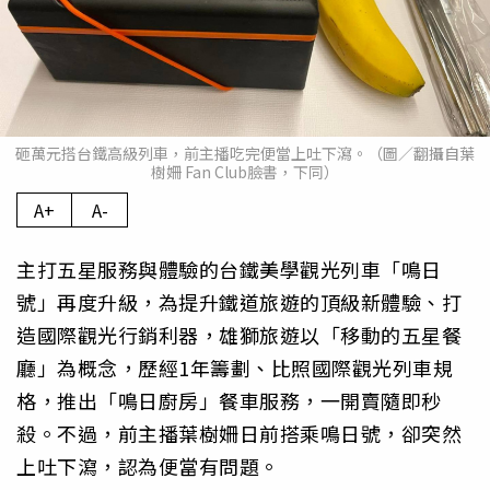
砸萬元搭台鐵高級列車，前主播吃完便當上吐下瀉。（圖／翻攝自葉
樹姍 Fan Club臉書，下同）
A+
A-
主打五星服務與體驗的台鐵美學觀光列車「鳴日
號」再度升級，為提升鐵道旅遊的頂級新體驗、打
造國際觀光行銷利器，雄獅旅遊以「移動的五星餐
廳」為概念，歷經1年籌劃、比照國際觀光列車規
格，推出「鳴日廚房」餐車服務，一開賣隨即秒
殺。不過，前主播葉樹姍日前搭乘鳴日號，卻突然
上吐下瀉，認為便當有問題。