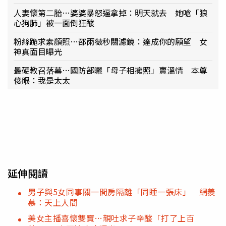
人妻懷第二胎…婆婆暴怒逼拿掉：明天就去 她嗆「狼
心狗肺」被一面倒狂酸
粉絲跪求素顏照…邵雨薇秒關濾鏡：達成你的願望 女
神真面目曝光
最硬教召落幕…國防部曬「母子相擁照」賣溫情 本尊
傻眼：我是太太
延伸閱讀
男子與5女同事關一間房隔離「同睡一張床」 網羨
慕：天上人間
美女主播喜懷雙寶…親吐求子辛酸「打了上百