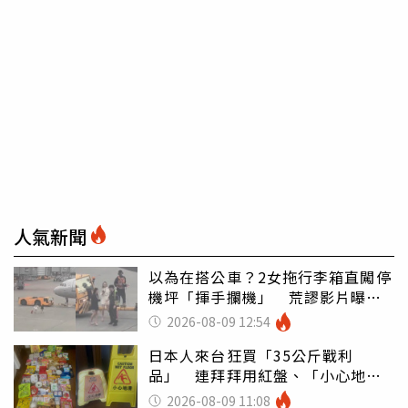
人氣新聞
以為在搭公車？2女拖行李箱直闖停
機坪「揮手攔機」 荒謬影片曝網
傻眼
2026-08-09 12:54
日本人來台狂買「35公斤戰利
品」 連拜拜用紅盤、「小心地
滑」告示牌也帶回家
2026-08-09 11:08