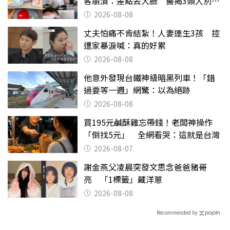
客崩潰：差點丟大臉 醫揭3類人別亂
喝
2026-08-08
丈夫怕痛不肯結紮！人妻連生3孩 控
遭家暴淚喊：真的好累
2026-08-08
他意外發現台鐵神級暗黑列車！「錯
過要等一週」網驚：以為絕跡
2026-08-08
買195元鹹酥雞忘帶錢！老闆神操作
「倒找5元」 全網看哭：這就是台灣
2026-08-07
謝金燕父凌晨突發文思念爸爸豬哥
亮 「1標籤」藏洋蔥
2026-08-08
Recommended by