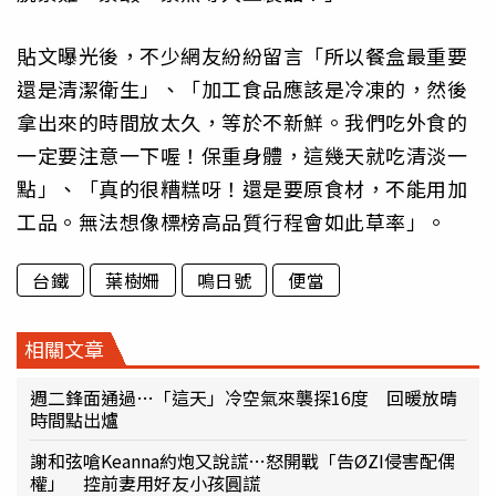
貼文曝光後，不少網友紛紛留言「所以餐盒最重要
還是清潔衛生」、「加工食品應該是冷凍的，然後
拿出來的時間放太久，等於不新鮮。我們吃外食的
一定要注意一下喔！保重身體，這幾天就吃清淡一
點」、「真的很糟糕呀！還是要原食材，不能用加
工品。無法想像標榜高品質行程會如此草率」。
台鐵
葉樹姍
鳴日號
便當
相關文章
週二鋒面通過…「這天」冷空氣來襲探16度 回暖放晴
時間點出爐
謝和弦嗆Keanna約炮又說謊…怒開戰「告ØZI侵害配偶
權」 控前妻用好友小孩圓謊