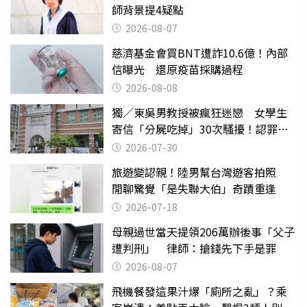
師背景提4疑點
2026-08-07
慈濟基金會買BNT遭詐10.6億！內部
信曝光 還原疫苗採購過程
2026-08-08
獨／東吳男教授被瘋狂迷戀 女學生
寄信「分屍吃掉」30次騷擾！認罪免
關
2026-07-30
旅遊變認親！陸男幫台灣遊客拍照
閒聊驚覺「是失聯大伯」奇蹟重逢
2026-07-18
母親過世當天提領206萬辦後事「父子
遭判刑」 律師：搶錢先下手是罪
2026-08-07
飛機餐發這果汁爆「廁所之亂」？乘