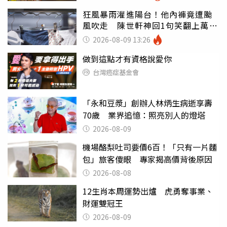
狂風暴雨灌進陽台！他內褲竟遭颱
風吹走 陳世軒神回1句笑翻上萬網
友
2026-08-09 13:26
做到這點才有資格說愛你
台灣癌症基金會
「永和豆漿」創辦人林炳生病逝享壽
70歲 業界追憶：照亮別人的燈塔
2026-08-09
機場酪梨吐司要價6百！「只有一片麵
包」旅客傻眼 專家揭高價背後原因
2026-08-08
12生肖本周運勢出爐 虎勇奪事業、
財運雙冠王
2026-08-09