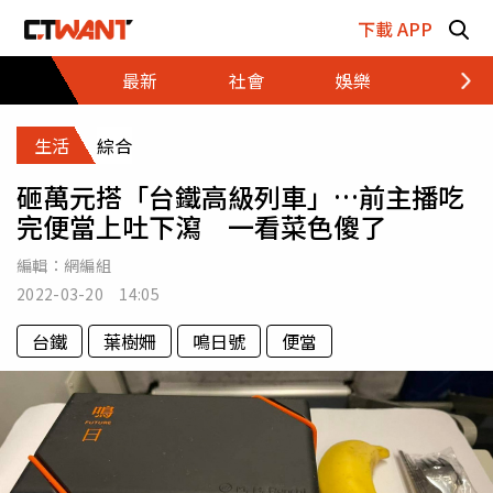
跳至主要內容區塊
下載 APP
最新
社會
娛樂
財經
生活
綜合
砸萬元搭「台鐵高級列車」…前主播吃
完便當上吐下瀉 一看菜色傻了
編輯：
網編組
2022-03-20 14:05
台鐵
葉樹姍
鳴日號
便當