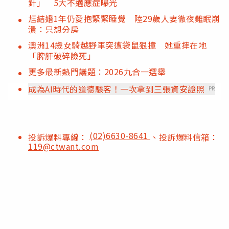
針」 5大不適應症曝光
尪結婚1年仍愛抱緊緊睡覺 陸29歲人妻徹夜難眠崩
潰：只想分房
澳洲14歲女騎越野車突遭袋鼠狠撞 她重摔在地
「脾肝破碎險死」
更多最新熱門議題：2026九合一選舉
成為AI時代的道德駭客！一次拿到三張資安證照
PR
(02)6630-8641
投訴爆料專線：
、投訴爆料信箱：
119@ctwant.com