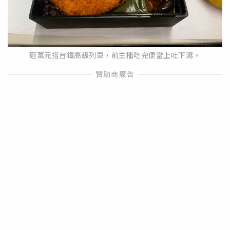
砸萬元搭台鐵高級列車，前主播吃完便當上吐下瀉。