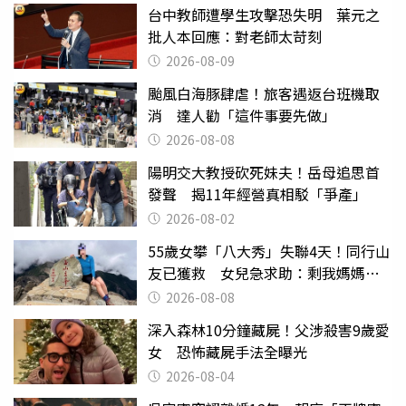
台中教師遭學生攻擊恐失明 葉元之
批人本回應：對老師太苛刻
2026-08-09
颱風白海豚肆虐！旅客遇返台班機取
消 達人勸「這件事要先做」
2026-08-08
陽明交大教授砍死妹夫！岳母追思首
發聲 揭11年經營真相駁「爭產」
2026-08-02
55歲女攀「八大秀」失聯4天！同行山
友已獲救 女兒急求助：剩我媽媽還
沒找到
2026-08-08
深入森林10分鐘藏屍！父涉殺害9歲愛
女 恐怖藏屍手法全曝光
2026-08-04