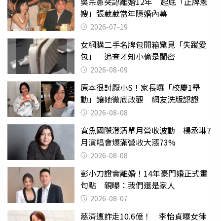
吳宗憲突認離婚12年 起底「正牌憲
嫂」張葳葳當年隱婚內幕
2026-07-19
女網購二手名牌包開箱驚見「失蹤愛
包」 追查才知小偷是閨密
2026-08-09
原本很討厭小S！家長曝「校慶1舉
動」讓她徹底改觀 網友洗版認證
2026-08-08
寬魚國際澄清單月營收波動 楊丞琳7
月演唱會爆滿營收大漲73%
2026-08-08
彭小刀證實離婚！14年豪門婚正式畫
句點 親曝：我們還是家人
2026-08-07
慈濟遭詐走10.6億！ 李怡貞曝女律