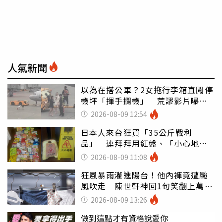
人氣新聞
以為在搭公車？2女拖行李箱直闖停
機坪「揮手攔機」 荒謬影片曝網
傻眼
2026-08-09 12:54
日本人來台狂買「35公斤戰利
品」 連拜拜用紅盤、「小心地
滑」告示牌也帶回家
2026-08-09 11:08
狂風暴雨灌進陽台！他內褲竟遭颱
風吹走 陳世軒神回1句笑翻上萬網
友
2026-08-09 13:26
做到這點才有資格說愛你