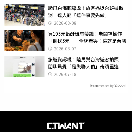
颱風白海豚肆虐！旅客遇返台班機取
消 達人勸「這件事要先做」
2026-08-08
買195元鹹酥雞忘帶錢！老闆神操作
「倒找5元」 全網看哭：這就是台灣
2026-08-07
旅遊變認親！陸男幫台灣遊客拍照
閒聊驚覺「是失聯大伯」奇蹟重逢
2026-07-18
Recommended by