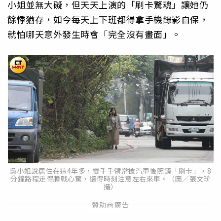
小姐並無大礙，但天天上演的「刷卡驚魂」讓她仍
餘悸猶存，如今每天上下班都得拿手機錄影自保，
就怕哪天意外發生時會「完全沒有畫面」。
吳小姐說居住在這4年多，雙手手臂常被汽車後照鏡「刷卡」，8
分鐘路程走得膽戰心驚，還得時刻注意左右來車。（圖／張文玠
攝）