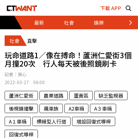
跳至主要內容區塊
下載 APP
最新
社會
娛樂
財經
社會
直擊
玩命道路1／像在搏命！蘆洲仁愛街3個
月撞20次 行人每天被後照鏡刷卡
記者：
張心
2022-03-27 06:00
蘆洲仁愛街
農業道路
蛋黃區
缺乏監視器
後視鏡撞擊
飆車族
A2車禍
A３車禍
A１車禍
標線型人行道
增設回復式導桿
回復式導桿