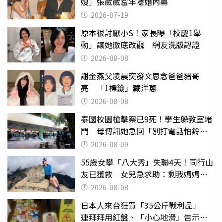
嫂」張葳葳當年隱婚內幕
2026-07-19
原本很討厭小S！家長曝「校慶1舉
動」讓她徹底改觀 網友洗版認證
2026-08-08
謝金燕父凌晨突發文思念爸爸豬哥
亮 「1標籤」藏洋蔥
2026-08-08
泰國校園槍擊案已9死！學生躲教室堵
門 母傳訊她急回「別打電話怕鈴
響」
2026-08-09
55歲女攀「八大秀」失聯4天！同行山
友已獲救 女兒急求助：剩我媽媽還
沒找到
2026-08-08
日本人來台狂買「35公斤戰利品」
連拜拜用紅盤、「小心地滑」告示牌