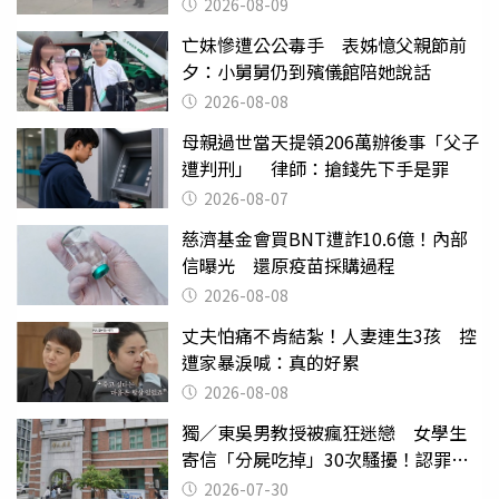
2026-08-09
亡妹慘遭公公毒手 表姊憶父親節前
夕：小舅舅仍到殯儀館陪她說話
2026-08-08
母親過世當天提領206萬辦後事「父子
遭判刑」 律師：搶錢先下手是罪
2026-08-07
慈濟基金會買BNT遭詐10.6億！內部
信曝光 還原疫苗採購過程
2026-08-08
丈夫怕痛不肯結紮！人妻連生3孩 控
遭家暴淚喊：真的好累
2026-08-08
獨／東吳男教授被瘋狂迷戀 女學生
寄信「分屍吃掉」30次騷擾！認罪免
關
2026-07-30