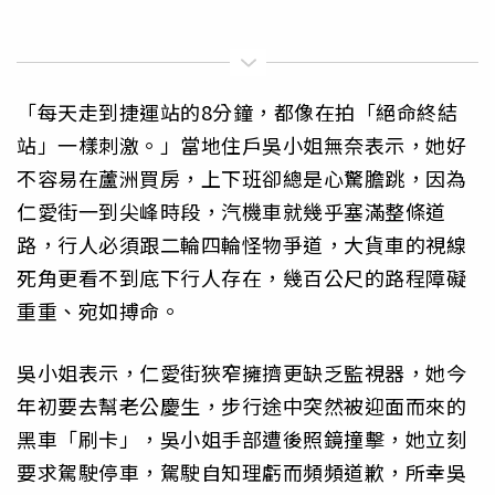
「每天走到捷運站的8分鐘，都像在拍「絕命終結
站」一樣刺激。」當地住戶吳小姐無奈表示，她好
不容易在蘆洲買房，上下班卻總是心驚膽跳，因為
仁愛街一到尖峰時段，汽機車就幾乎塞滿整條道
路，行人必須跟二輪四輪怪物爭道，大貨車的視線
死角更看不到底下行人存在，幾百公尺的路程障礙
重重、宛如搏命。
吳小姐表示，仁愛街狹窄擁擠更缺乏監視器，她今
年初要去幫老公慶生，步行途中突然被迎面而來的
黑車「刷卡」，吳小姐手部遭後照鏡撞擊，她立刻
要求駕駛停車，駕駛自知理虧而頻頻道歉，所幸吳