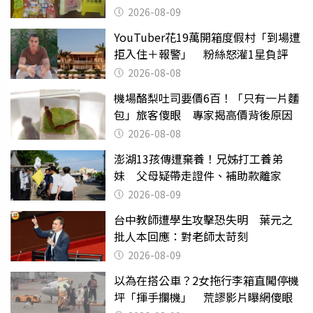
也帶回家
2026-08-09
YouTuber花19萬開箱度假村「到場遭
拒入住＋報警」 粉絲怒灌1星負評
2026-08-08
機場酪梨吐司要價6百！「只有一片麵
包」旅客傻眼 專家揭高價背後原因
2026-08-08
澎湖13孩傳遭棄養！兄姊打工養弟
妹 父母疑帶走證件、補助款離家
2026-08-09
台中教師遭學生攻擊恐失明 葉元之
批人本回應：對老師太苛刻
2026-08-09
以為在搭公車？2女拖行李箱直闖停機
坪「揮手攔機」 荒謬影片曝網傻眼