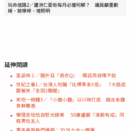
玩命道路2／蘆洲仁愛街每月必撞何解？ 議員籲重劃
線、裝導桿、增照明
延伸閱讀
星品味１／圈外尪「高衣Q」 簡廷芮自嘆不如
世紀之毒1／台灣人吃糖「比標準多3倍」 7大癌症
跟著來「全因2關鍵」
來吃一碗麵3／「小膳小麵」以川味打底 融合系麵
食鮮飄香
懶理澎恰恰自慰光碟案 50歲盧靚「凍齡有成」同
框男性友人
更多最新熱門議題：2026九合一選舉