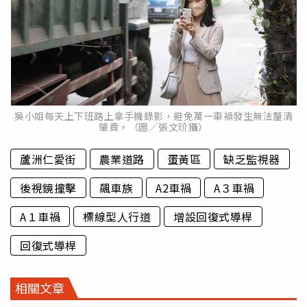
吳小姐每天上下班路上拿手機錄影，避免萬一車禍發生無法釐清
肇責。（圖／張文玠攝）
蘆洲仁愛街
農業道路
蛋黃區
缺乏監視器
後視鏡撞擊
飆車族
A2車禍
A３車禍
A１車禍
標線型人行道
增設回復式導桿
回復式導桿
相關文章