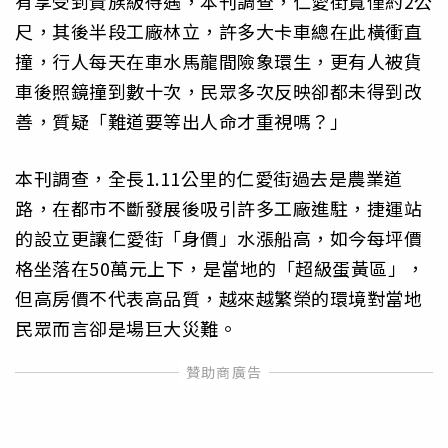
有享受到貴族級待遇，本刊調查，仁愛街寬僅約2公
尺，其後半段工廠林立，許多大卡車總在此橫衝直
撞，行人每天在車水馬龍間險象環生，更有人被貨
車後照鏡撞到數十次，民眾多次反映卻都未得到改
善，質疑「難道要等出人命才重視嗎？」
本刊調查，全長1.11公里的仁愛街過去是農業道
路，在都市不斷發展後吸引許多工廠進駐，捷運站
的設立更讓仁愛街「身價」水漲船高，如今每坪價
格坐落在50萬元上下，是當地的「超級蛋黃區」，
但高房價不代表高品質，越來越繁榮的環境對當地
民眾而言卻是場巨大災難。