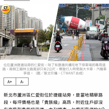
位在蘆洲捷運站旁的仁愛街，除了有捷運共構宅地下停車場的專用道
路，兩側工廠林立路寬卻只有2公尺，導致行人時常與大卡車、汽機車
爭道。（圖／張文玠攝、CTWANT合成）
A+
A-
新北市蘆洲區仁愛街位於捷運站旁，是當地精華路
段，每坪價格也是「貴族級」高昂，附近住戶卻沒