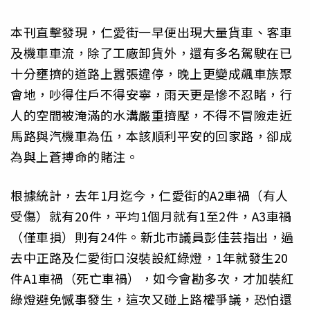
本刊直擊發現，仁愛街一早便出現大量貨車、客車
及機車車流，除了工廠卸貨外，還有多名駕駛在已
十分壅擠的道路上囂張違停，晚上更變成飆車族聚
會地，吵得住戶不得安寧，雨天更是慘不忍睹，行
人的空間被淹滿的水溝嚴重擠壓，不得不冒險走近
馬路與汽機車為伍，本該順利平安的回家路，卻成
為與上蒼搏命的賭注。
根據統計，去年1月迄今，仁愛街的A2車禍（有人
受傷）就有20件，平均1個月就有1至2件，A3車禍
（僅車損）則有24件。新北市議員彭佳芸指出，過
去中正路及仁愛街口沒裝設紅綠燈，1年就發生20
件A1車禍（死亡車禍），如今會勘多次，才加裝紅
綠燈避免憾事發生，這次又碰上路權爭議，恐怕還