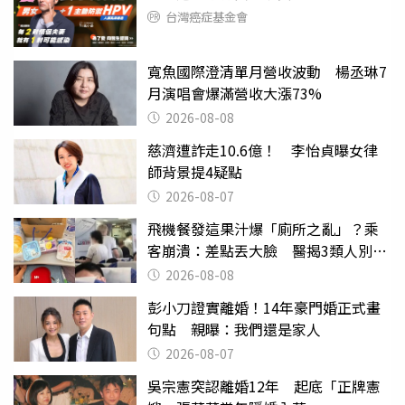
台灣癌症基金會
寬魚國際澄清單月營收波動 楊丞琳7
月演唱會爆滿營收大漲73%
2026-08-08
慈濟遭詐走10.6億！ 李怡貞曝女律
師背景提4疑點
2026-08-07
飛機餐發這果汁爆「廁所之亂」？乘
客崩潰：差點丟大臉 醫揭3類人別亂
喝
2026-08-08
彭小刀證實離婚！14年豪門婚正式畫
句點 親曝：我們還是家人
2026-08-07
吳宗憲突認離婚12年 起底「正牌憲