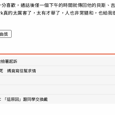
十分喜歡，通話後僅一個下午的時間就傳回他的貝斯、
rk真的太厲害了，太有才華了，人也非常隨和，也給我
曲獎
地檢署起訴
逃死 媽竟寫信幫求情
：「這原因」跟同學交換戴