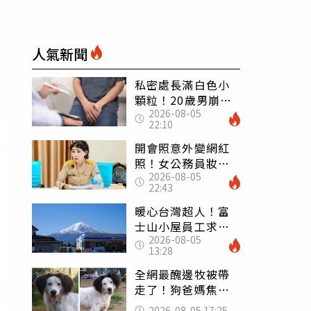
人氣新聞
私密處長滿白色小
顆粒！20歲男崩潰
2026-08-05
求診 醫曝5大真相
22:10
別再誤會
開會照意外變網紅
照！女公務員妝容
2026-08-05
掀2千則留言 本人
22:43
怒嗆：化妝有錯嗎
暖心台灣超人！富
士山小屋員工求助
2026-08-05
「想活下去」 山
13:28
友狂背物資上山：
台灣真的是寶島
全網最醜邊牧被帶
走了！狗爸媽焦慮
到送醫 農場急喊
2026-08-05 17:25