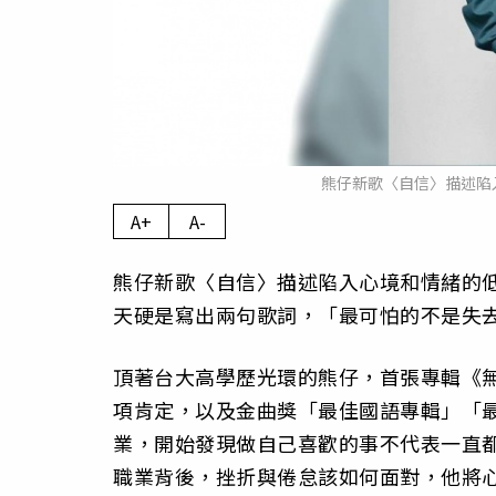
熊仔新歌〈自信〉描述陷
A+
A-
熊仔新歌〈自信〉描述陷入心境和情緒的
天硬是寫出兩句歌詞，「最可怕的不是失
頂著台大高學歷光環的熊仔，首張專輯《
項肯定，以及金曲獎「最佳國語專輯」「
業，開始發現做自己喜歡的事不代表一直
職業背後，挫折與倦怠該如何面對，他將心