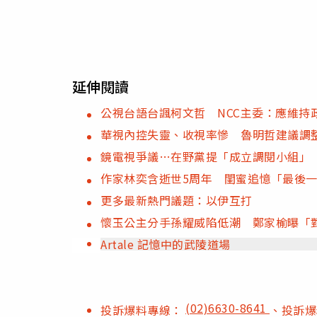
延伸閱讀
公視台語台諷柯文哲 NCC主委：應維持
華視內控失靈、收視率慘 魯明哲建議調
鏡電視爭議…在野黨提「成立調閱小組」
作家林奕含逝世5周年 閨蜜追憶「最後
更多最新熱門議題：以伊互打
懷玉公主分手孫耀威陷低潮 鄭家榆曝「
Artale 記憶中的武陵道場
(02)6630-8641
投訴爆料專線：
、投訴