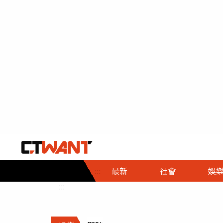
社會首頁
娛樂首頁
財經首頁
政
:::
最新
社會
娛
時事
即時
熱線
:::
直擊
大條
人物
調查
專題
３Ｃ