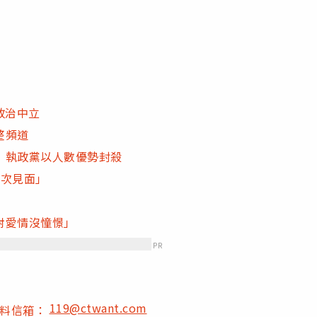
政治中立
整頻道
 執政黨以人數優勢封殺
一次見面」
對愛情沒憧憬」
PR
119@ctwant.com
爆料信箱：