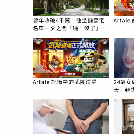
曾年收破4千萬！他坐擁豪宅
Arta
名車一夕之間「啪！沒了」
如今卻說更富有
PR
Artale 記憶中的武陵道場
24歲
天」鞋
歡，比
PR