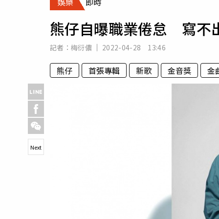
娛樂
即時
人物
汽車
熊仔自曝職業倦怠 寫不
專欄
房產新勢力
記者：
梅衍儂
2022-04-28 13:46
熊仔
首張專輯
新歌
金音獎
金
Next