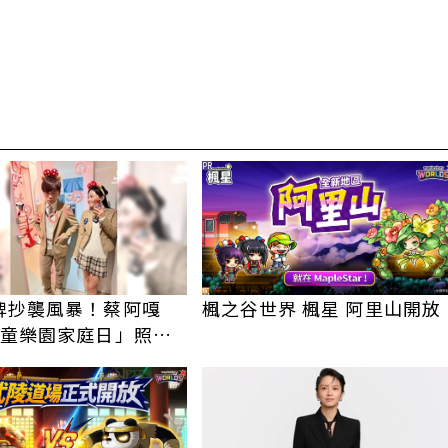
PR
牌抄襲風暴！蔡阿嘎
楓之谷世界 楓星 阿里山開放
兒童樂園家庭日」照辦
捷鬆口了