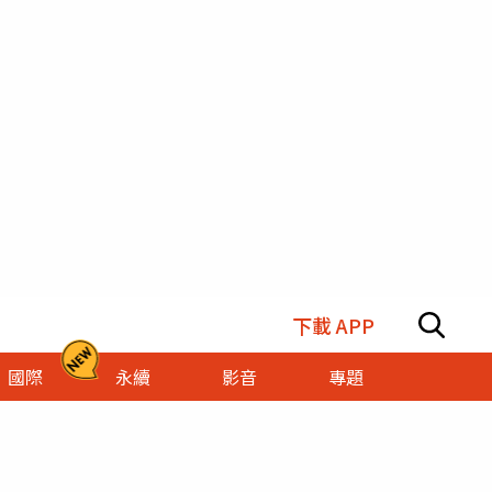
下載 APP
國際
永續
影音
專題