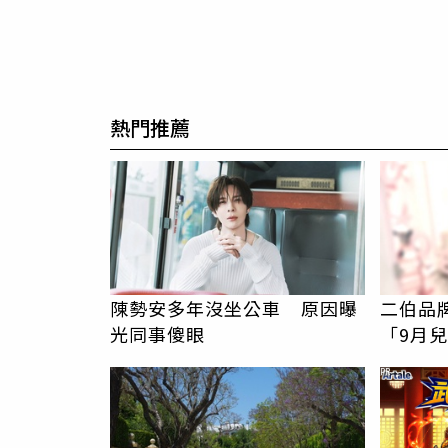
熱門推薦
陳勢安多年沒坐公車 原因曝
二伯品
光同事傻眼
「9月
嗎？北
PR