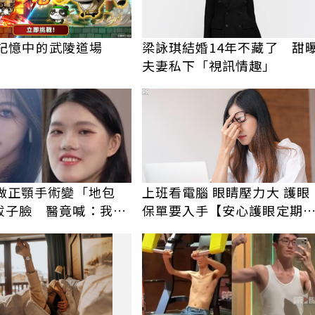
le 記憶中的武陵道場
梁詠琪結婚14年不藏了 甜
夫妻私下「視訊情趣」
PR
女做正顎手術變「地包
上班看電腦 眼睛壓力大 護眼
拔子臉 醫竟喊：我喜
保單要入手【安心護眼定期
較洋氣
睛險】