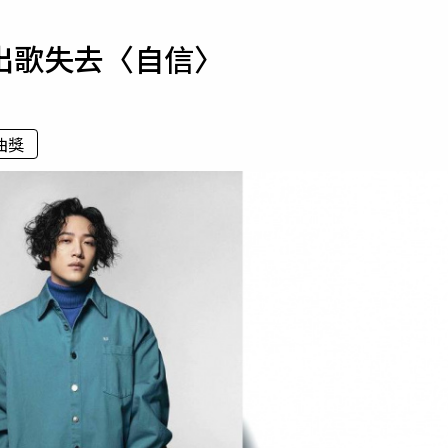
寵物
出歌失去〈自信〉
運勢
運動
梅酒
曲獎