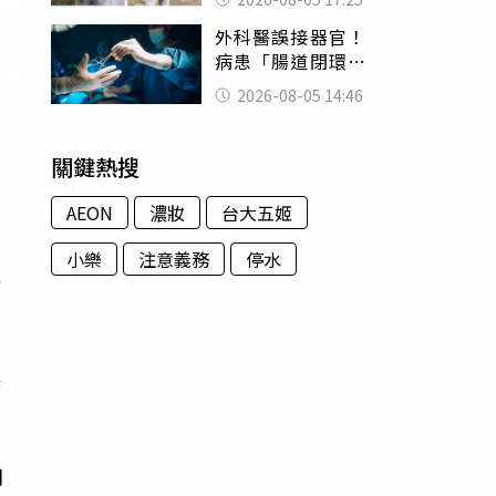
一句話
外科醫誤接器官！
病患「腸道閉環」
無法排便險死 同
2026-08-05 14:46
行看傻：糟糕至極
關鍵熱搜
AEON
濃妝
台大五姬
小樂
注意義務
停水
一
獎
的
問