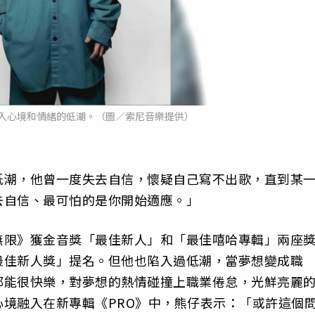
入心境和情緒的低潮。（圖／索尼音樂提供）
低潮，他曾一度失去自信，懷疑自己寫不出歌，直到某
去自信、最可怕的是你開始適應。」
無限》獲金音獎「最佳新人」和「最佳嘻哈專輯」兩座
最佳新人獎」提名。但他也陷入過低潮，當夢想變成職
都能很快樂，對夢想的熱情碰撞上職業倦怠，光鮮亮麗
境融入在新專輯《PRO》中，熊仔表示：「或許這個