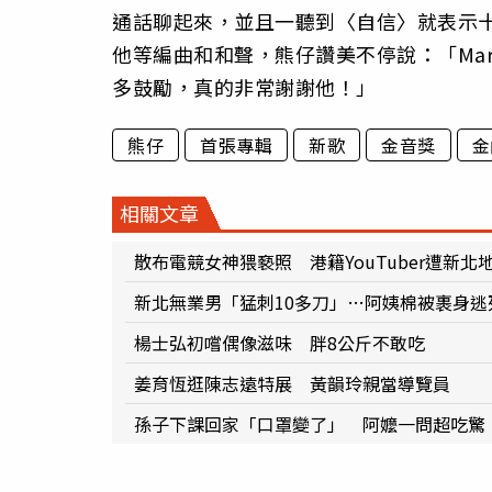
通話聊起來，並且一聽到〈自信〉就表示
他等編曲和和聲，熊仔讚美不停說：「Ma
多鼓勵，真的非常謝謝他！」
熊仔
首張專輯
新歌
金音獎
金
相關文章
散布電競女神猥褻照 港籍YouTuber遭新北
新北無業男「猛刺10多刀」…阿姨棉被裹身
楊士弘初嚐偶像滋味 胖8公斤不敢吃
姜育恆逛陳志遠特展 黃韻玲親當導覽員
孫子下課回家「口罩變了」 阿嬤一問超吃驚