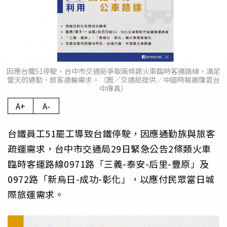
因應台鐵51停駛，台中市交通局爭取兩條類火車臨時客運路線，滿足
當天的通勤、旅客運輸需求。（圖／交通局提供／中國時報謝瓊雲台
中傳真）
A+
A-
台鐵員工51罷工導致台鐵停駛，因應通勤族與旅客
疏運需求，台中市交通局29日緊急公告2條類火車
臨時客運路線0971路「三義-泰安-后里-豐原」及
0972路「新烏日-成功-彰化」，以應付民眾當日城
際旅運需求。