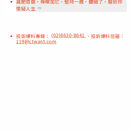
減肥首選，檸檬加它，堅持一週，腰細了，瘦到你
懷疑人生
PR
(02)6630-8641
投訴爆料專線：
、投訴爆料信箱：
119@ctwant.com