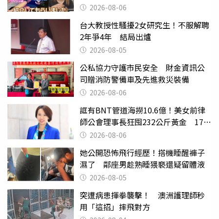
2026-08-06
台大教授性騷擾2女研究生！不服解聘
2年爭4年 結局出爐
2026-08-05
公私協力守護市民安全 財金資訊公
司贈消防警備車及先進救災裝備
2026-08-06
誆有BNT管道海撈10.6億！美女前律
師公會理事長狂囤232公斤黃金 17人
遭起訴
2026-08-06
她公開恐怖飛行經歷！搭機睡醒褲子
濕了 鄰座男趁熟睡猥褻還疑留體液
2026-08-05
突遭病患揮拳襲擊！ 澳洲護理師秒
用「這招」摔飛對方