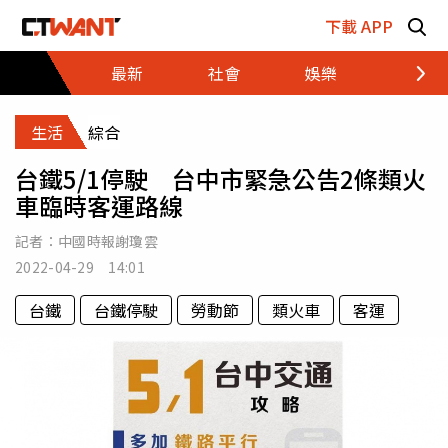
跳至主要內容區塊
下載 APP
最新
社會
娛樂
財經
生活
綜合
台鐵5/1停駛 台中市緊急公告2條類火
車臨時客運路線
記者：
中國時報謝瓊雲
2022-04-29 14:01
台鐵
台鐵停駛
勞動節
類火車
客運