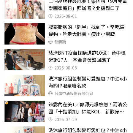
二伯品牌抄襲風暴！蔡阿嘎「9月兒童
樂園家庭日」照辦嗎？北捷鬆口了
2026-08-01
腹部脂肪的「剋星」找到了，常吃這
幾物，吃走大肚囊，瘦出小蠻腰
新素簡
慈濟BNT疫苗採購遭詐10億！台中檢
起訴17人 基金會發聲回應了
2026-08-06
洗沐旅行組包裝變可愛娃包？中油x小
海豹IP限量聯名款
台灣中油股份有限公司
辣露內在美1／郭源元爆熱戀！河濱公
園「十指緊扣」帥氣KOL 新歡身份
曝光
2026-07-29
洗沐旅行組包裝變可愛娃包？中油x小