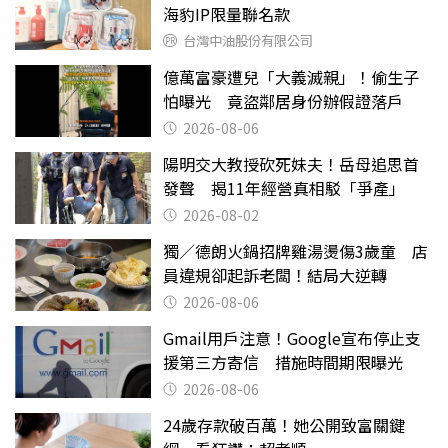
海豹IP限量聯名款
台灣中油股份有限公司
億萬富豪遭兒「大義滅親」！偷生子
怕曝光 竟盜鄰居身份辦假證落戶
2026-08-06
陽明交大教授砍死妹夫！岳母追思首
發聲 揭11年經營真相駁「爭產」
2026-08-02
獨／德朗火鍋招牌雞湯燙傷3歲童 店
員違規卻起訴老闆！結局大逆轉
2026-08-06
Gmail用戶注意！Google宣布停止支
援第三方寄信 措施時間期限曝光
2026-08-06
24歲存款破百萬！她公開致富關鍵