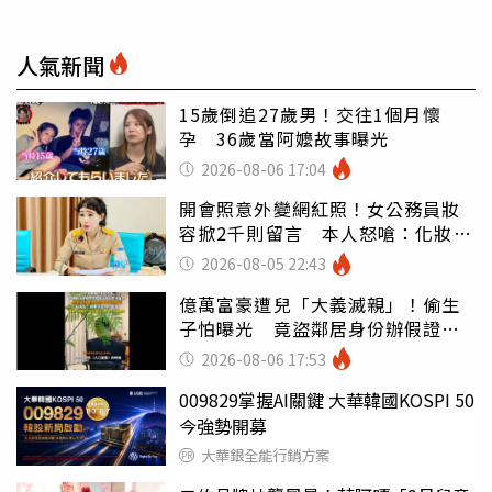
人氣新聞
15歲倒追27歲男！交往1個月懷
孕 36歲當阿嬤故事曝光
2026-08-06 17:04
開會照意外變網紅照！女公務員妝
容掀2千則留言 本人怒嗆：化妝有
錯嗎
2026-08-05 22:43
億萬富豪遭兒「大義滅親」！偷生
子怕曝光 竟盜鄰居身份辦假證落
戶
2026-08-06 17:53
009829掌握AI關鍵 大華韓國KOSPI 50
今強勢開募
大華銀全能行銷方案