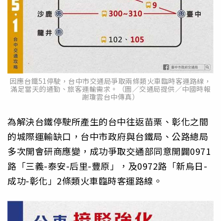
因應台鐵51停駛，台中市交通局爭取兩條類火車臨時客運路線，
滿足當天的通勤、旅客運輸需求。（圖／交通局提供／中國時報
謝瓊雲台中傳真）
為解決台鐵停駛所產生的台中往返苗栗、彰化之間
的城際運輸缺口，台中市政府與台鐵局、公路總局
多次開會研商應變，成功爭取交通部同意開闢0971
路「三義-泰安-后里-豐原」，及0972路「新烏日-
成功-彰化」2條類火車臨時客運路線。