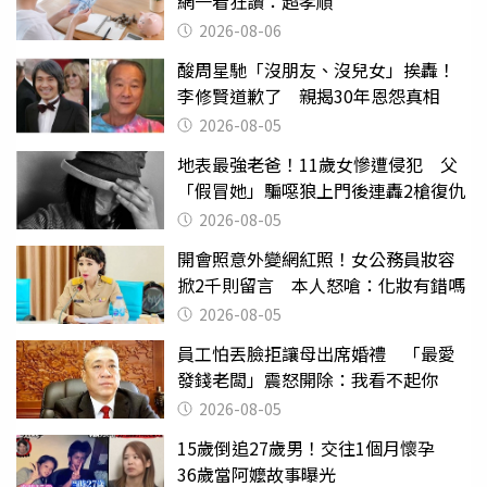
網一看狂讚：超孝順
2026-08-06
酸周星馳「沒朋友、沒兒女」挨轟！
李修賢道歉了 親揭30年恩怨真相
2026-08-05
地表最強老爸！11歲女慘遭侵犯 父
「假冒她」騙噁狼上門後連轟2槍復仇
2026-08-05
開會照意外變網紅照！女公務員妝容
掀2千則留言 本人怒嗆：化妝有錯嗎
2026-08-05
員工怕丟臉拒讓母出席婚禮 「最愛
發錢老闆」震怒開除：我看不起你
2026-08-05
15歲倒追27歲男！交往1個月懷孕
36歲當阿嬤故事曝光