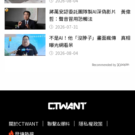
2026-08-04
蔣萬安認委託團隊製AI深偽影片 黃偉
哲：聲音冒用恐觸法
2026-07-31
不是AI！他「沒脖子」畫面瘋傳 真相
曝光網看呆
2026-08-04
Recommended by
關於CTWANT
聯繫&爆料
隱私權政策
發燒熱搜