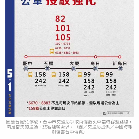
因應台鐵51停駛，台中市交通局爭取兩條類火車臨時客運路線，
滿足當天的通勤、旅客運輸需求。（圖／交通局提供／中國時報
謝瓊雲台中傳真）