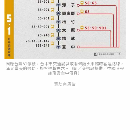
因應台鐵51停駛，台中市交通局爭取兩條類火車臨時客運路線，
滿足當天的通勤、旅客運輸需求。（圖／交通局提供／中國時報
謝瓊雲台中傳真）