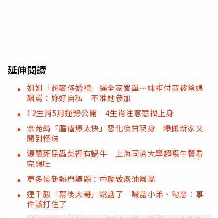
延伸閱讀
姐姐「超奢侈婚禮」逼全家買單…妹拒付竟被爸媽
飆罵：妳好自私 不准她參加
12生肖5月運勢公開 4生肖注意惹禍上身
余苑綺「腫瘤爆太快」惡化後首現身 曝搬新家又
聞到怪味
湯飄死昆蟲菜裡有蝸牛 上海同濟大學超噁午餐看
完想吐
更多最新熱門議題：中聯致癌油風暴
連千毅「幕後大哥」說話了 喊話小弟、勾惡：事
件該打住了