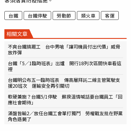
客須落實防疫措施。
台鐵
台鐵停駛
勞動節
類火車
客運
相關文章
不爽台鐵搞罷工 台中男嗆「讓司機員付出代價」威脅
放炸彈
台鐵「5／1臨時班表」出爐 開行18列次區間快車看這
裡
台鐵明公布五一臨時班表 傳高層拜託二線主管駕駛支
援20班次 運輸安全再引關切
軟硬兼施？台鐵5/1停駛 蘇揆溫情喊話要台鐵員工「回
應社會期待」
滿盤皆輸2／放任台鐵工會單打獨鬥 勞權戰友批在野黨
角色遜斃了