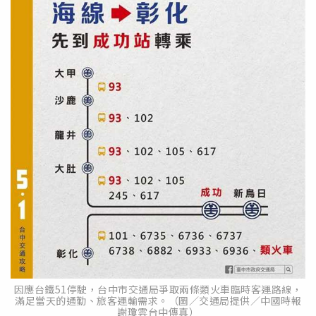
因應台鐵51停駛，台中市交通局爭取兩條類火車臨時客運路線，
滿足當天的通勤、旅客運輸需求。（圖／交通局提供／中國時報
謝瓊雲台中傳真）