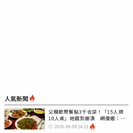
人氣新聞
父親節聚餐點3千合菜！「15人擠
10人桌」她餓到崩潰 網傻眼：讓
店家看笑話
2026-08-09 14:23