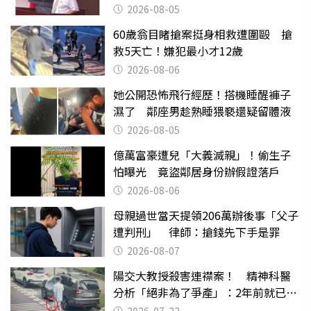
2026-08-05
60歲翁目睹搶案挺身相救遭圍毆 搶
救5天亡！嫌犯最小才12歲
2026-08-06
她公開恐怖飛行經歷！搭機睡醒褲子
濕了 鄰座男趁熟睡猥褻還疑留體液
2026-08-05
億萬富豪遭兒「大義滅親」！偷生子
怕曝光 竟盜鄰居身份辦假證落戶
2026-08-06
母親過世當天提領206萬辦後事「父子
遭判刑」 律師：搶錢先下手是罪
2026-08-07
陽交大教授殺害連襟案！ 精神科醫
分析「絕非為了爭產」：2年前就已言
行詭異
2026-07-22