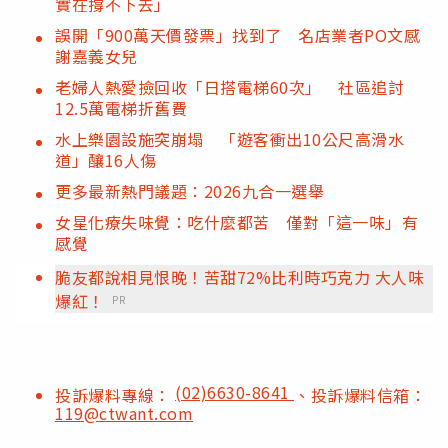
實在撐不下去」
誤開「900萬天價發票」找到了 名店業者PO文感
謝嘉義女兒
老婦人熱愛撿回收「日搭電梯60次」 社區追討
12.5萬電梯折舊費
水上樂園設施突崩塌 「遊客衝出10公尺高滑水
道」釀16人傷
更多最新熱門議題：2026九合一選舉
女星化療失味覺：吃什麼都苦 僅對「這一味」有
感覺
脆友都說相見恨晚！苦甜72%比利時巧克力 大人味
爆紅！
PR
(02)6630-8641
投訴爆料專線：
、投訴爆料信箱：
119@ctwant.com