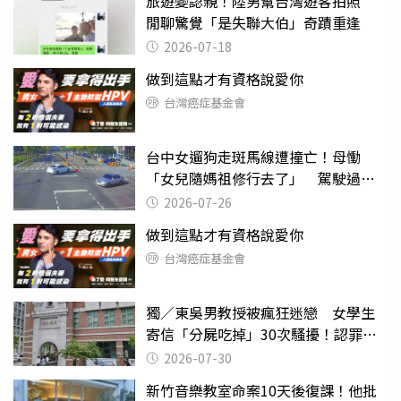
旅遊變認親！陸男幫台灣遊客拍照
閒聊驚覺「是失聯大伯」奇蹟重逢
2026-07-18
做到這點才有資格說愛你
台灣癌症基金會
台中女遛狗走斑馬線遭撞亡！母慟
「女兒隨媽祖修行去了」 駕駛過失
致死判9月
2026-07-26
做到這點才有資格說愛你
台灣癌症基金會
獨／東吳男教授被瘋狂迷戀 女學生
寄信「分屍吃掉」30次騷擾！認罪免
關
2026-07-30
新竹音樂教室命案10天後復課！他批