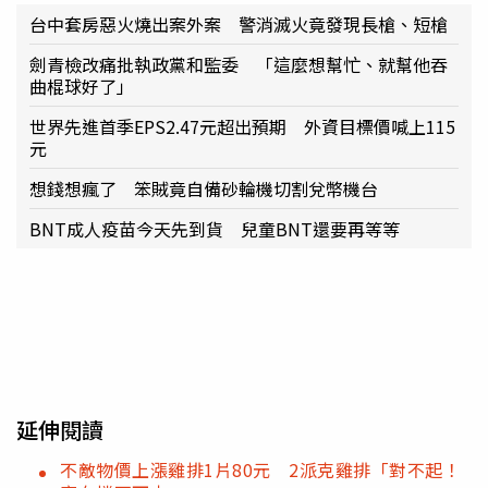
台中套房惡火燒出案外案 警消滅火竟發現長槍、短槍
劍青檢改痛批執政黨和監委 「這麼想幫忙、就幫他吞
曲棍球好了」
世界先進首季EPS2.47元超出預期 外資目標價喊上115
元
想錢想瘋了 笨賊竟自備砂輪機切割兌幣機台
BNT成人疫苗今天先到貨 兒童BNT還要再等等
延伸閱讀
不敵物價上漲雞排1片80元 2派克雞排「對不起！