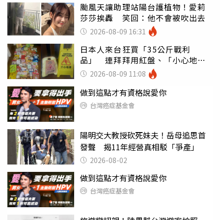
颱風天讓助理站陽台護植物！愛莉
莎莎挨轟 笑回：他不會被吹出去
2026-08-09 16:31
日本人來台狂買「35公斤戰利
品」 連拜拜用紅盤、「小心地
滑」告示牌也帶回家
2026-08-09 11:08
做到這點才有資格說愛你
台灣癌症基金會
陽明交大教授砍死妹夫！岳母追思首
發聲 揭11年經營真相駁「爭產」
2026-08-02
做到這點才有資格說愛你
台灣癌症基金會