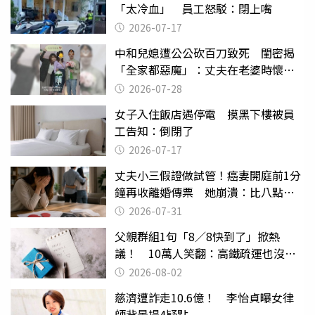
「太冷血」 員工怒駁：閉上嘴
2026-07-17
中和兒媳遭公公砍百刀致死 閨密揭
「全家都惡魔」：丈夫在老婆時懷孕
摔東西
2026-07-28
女子入住飯店遇停電 摸黑下樓被員
工告知：倒閉了
2026-07-17
丈夫小三假證做試管！癌妻開庭前1分
鐘再收離婚傳票 她崩潰：比八點檔
還扯
2026-07-31
父親群組1句「8／8快到了」掀熱
議！ 10萬人笑翻：高鐵疏運也沒列
父親節
2026-08-02
慈濟遭詐走10.6億！ 李怡貞曝女律
師背景提4疑點