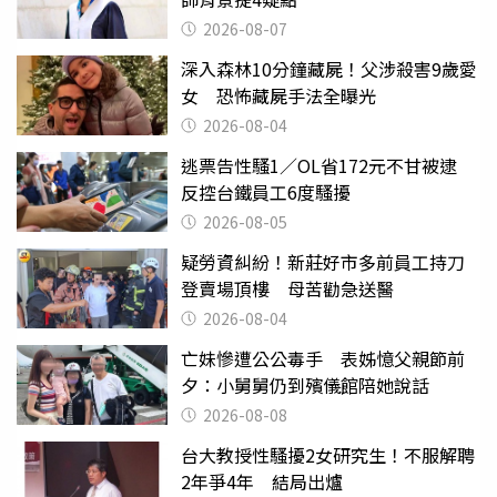
2026-08-07
深入森林10分鐘藏屍！父涉殺害9歲愛
女 恐怖藏屍手法全曝光
2026-08-04
逃票告性騷1／OL省172元不甘被逮
反控台鐵員工6度騷擾
2026-08-05
疑勞資糾紛！新莊好市多前員工持刀
登賣場頂樓 母苦勸急送醫
2026-08-04
亡妹慘遭公公毒手 表姊憶父親節前
夕：小舅舅仍到殯儀館陪她說話
2026-08-08
台大教授性騷擾2女研究生！不服解聘
2年爭4年 結局出爐