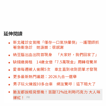
延伸閱讀
新北確診女氣喘「僅存一口氣快暈倒」…護理師抓
著急衝急診 她淚崩：很感謝
納豆腦出血出院首現身 「大家好，我們回家了」
缺錢繳房租 14歲女借「7.5萬現金」周轉母驚呆
愛車每週被人偷開5次 車主直到收到罰單才發現
更多最新熱門議題：2026九合一選舉
男子玩火燒毀30多台車 網友驚呼：這下賠大了
脆友都說相見恨晚！苦甜72%比利時巧克力 大人味
爆紅！
PR