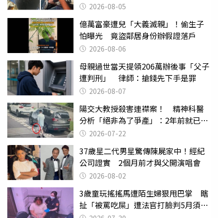
2026-08-05
億萬富豪遭兒「大義滅親」！偷生子
怕曝光 竟盜鄰居身份辦假證落戶
2026-08-06
母親過世當天提領206萬辦後事「父子
遭判刑」 律師：搶錢先下手是罪
2026-08-07
陽交大教授殺害連襟案！ 精神科醫
分析「絕非為了爭產」：2年前就已言
行詭異
2026-07-22
37歲星二代男星驚傳陳屍家中！經紀
公司證實 2個月前才與父開演唱會
2026-08-02
3歲童玩搖搖馬遭陌生婦狠甩巴掌 瞎
扯「被罵吃屎」遭法官打臉判5月須入
監
2026-07-30