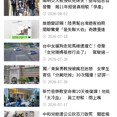
陽明交大教授砍死妹夫！岳母追思首
發聲 揭11年經營真相駁「爭產」
2026-08-02
旅遊變認親！陸男幫台灣遊客拍照
閒聊驚覺「是失聯大伯」奇蹟重逢
2026-07-18
台中女遛狗走斑馬線遭撞亡！母慟
「女兒隨媽祖修行去了」 駕駛過失
致死判9月
2026-07-26
獨／東吳男教授被瘋狂迷戀 女學生
寄信「分屍吃掉」30次騷擾！認罪免
關
2026-07-30
新竹音樂教室命案10天後復課！他批
「太冷血」 員工怒駁：閉上嘴
2026-07-17
中和兒媳遭公公砍百刀致死 閨密揭