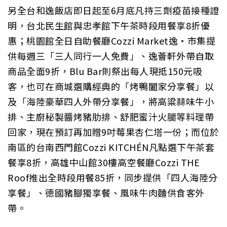
另全台和逸飯店即日起至6月底凡持三劑疫苗接種證
明，台北民生館與忠孝館下午茶時段用餐享8折優
惠；桃園館全日自助餐廳Cozzi Market逸‧市集提
供每週三「三人同行一人免費」、逸薈軒外帶自取
商品全面9折，Blu Bar則祭出每人現抵150元吸
客，也可在商城選購經典的「烤鴨闔家分享餐」以
及「海陸豪華四人外帶分享餐」，將高粱蒜味牛小
排、主廚秘製醬烤豬肋排、舒肥蜜汁火腿等料理帶
回家，現在預訂再加贈9吋莓果杏仁塔一份；而位於
南區的台南西門館Cozzi KITCHÉN凡點選下午茶套
餐享8折，高雄中山館30樓高空餐廳Cozzi THE
Roof推出全時段用餐85折，同步提供「四人海陸分
享餐」、德國豬腳獨享餐、風味牛肉麵供食客外
帶。