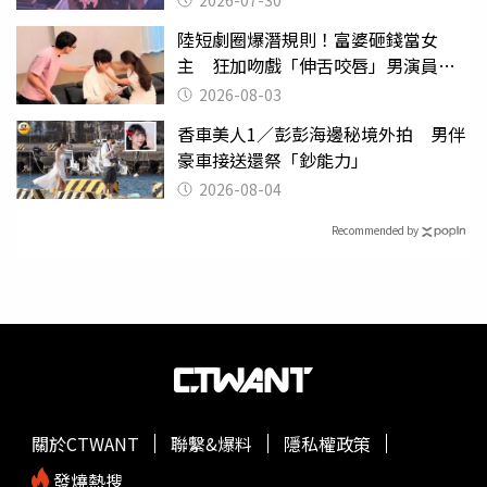
陸短劇圈爆潛規則！富婆砸錢當女
主 狂加吻戲「伸舌咬唇」男演員崩
潰
2026-08-03
香車美人1／彭彭海邊秘境外拍 男伴
豪車接送還祭「鈔能力」
2026-08-04
Recommended by
關於CTWANT
聯繫&爆料
隱私權政策
發燒熱搜