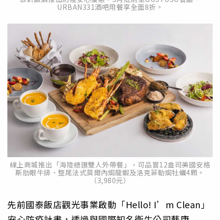
URBAN331酒吧用餐享全面8折。
線上商城推出「海陸總匯雙人外帶餐」，可品嘗12盎司美國安格
斯肋眼牛排、整尾法式莫爾內焗龍蝦及洛克菲勒焗牡蠣4顆。
（3,980元）
先前國泰飯店觀光事業啟動「Hello! I’m Clean」
安心防疫計畫，透過與國際知名衛生公司藝康