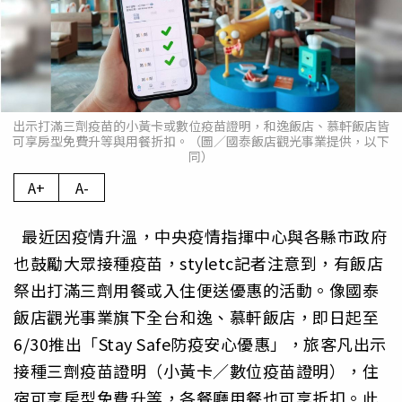
出示打滿三劑疫苗的小黃卡或數位疫苗證明，和逸飯店、慕軒飯店皆
可享房型免費升等與用餐折扣。（圖／國泰飯店觀光事業提供，以下
同）
A+
A-
最近因疫情升溫，中央疫情指揮中心與各縣市政府
也鼓勵大眾接種疫苗，styletc記者注意到，有飯店
祭出打滿三劑用餐或入住便送優惠的活動。像國泰
飯店觀光事業旗下全台和逸、慕軒飯店，即日起至
6/30推出「Stay Safe防疫安心優惠」，旅客凡出示
接種三劑疫苗證明（小黃卡／數位疫苗證明），住
宿可享房型免費升等，各餐廳用餐也可享折扣。此