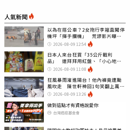
人氣新聞
以為在搭公車？2女拖行李箱直闖停
機坪「揮手攔機」 荒謬影片曝網
傻眼
2026-08-09 12:54
日本人來台狂買「35公斤戰利
品」 連拜拜用紅盤、「小心地
滑」告示牌也帶回家
2026-08-09 11:08
狂風暴雨灌進陽台！他內褲竟遭颱
風吹走 陳世軒神回1句笑翻上萬網
友
2026-08-09 13:26
做到這點才有資格說愛你
台灣癌症基金會