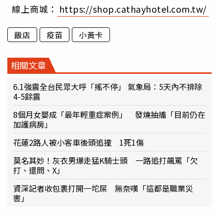
線上商城：
https://shop.cathayhotel.com.tw/
飯店
疫苗
小黃卡
相關文章
6.1強震全台民眾大呼「搖不停」 氣象局：5天內不排除
4-5餘震
8個月女嬰成「最年輕重症案例」 發燒抽搐「目前仍在
加護病房」
花蓮2路人被小客車後頭追撞 1死1傷
莫名其妙！灰衣男爆走猛K騎士頭 一路追打飆罵「欠
打、還問、X」
資深記者收包裹打開一坨屎 無奈嘆「這都是職業災
害」