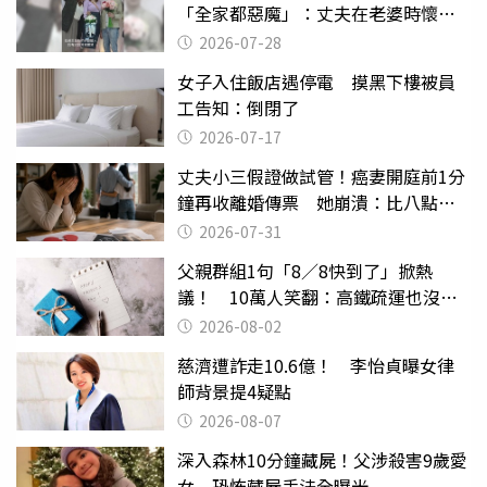
「全家都惡魔」：丈夫在老婆時懷孕
摔東西
2026-07-28
女子入住飯店遇停電 摸黑下樓被員
工告知：倒閉了
2026-07-17
丈夫小三假證做試管！癌妻開庭前1分
鐘再收離婚傳票 她崩潰：比八點檔
還扯
2026-07-31
父親群組1句「8／8快到了」掀熱
議！ 10萬人笑翻：高鐵疏運也沒列
父親節
2026-08-02
慈濟遭詐走10.6億！ 李怡貞曝女律
師背景提4疑點
2026-08-07
深入森林10分鐘藏屍！父涉殺害9歲愛
女 恐怖藏屍手法全曝光