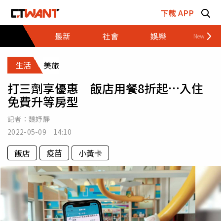
跳至主要內容區塊
下載 APP
最新
社會
娛樂
財經
生活
美旅
打三劑享優惠 飯店用餐8折起…入住
免費升等房型
記者：
魏妤靜
2022-05-09 14:10
飯店
疫苗
小黃卡