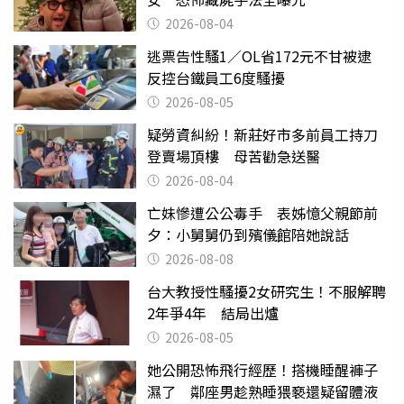
2026-08-04
逃票告性騷1／OL省172元不甘被逮
反控台鐵員工6度騷擾
2026-08-05
疑勞資糾紛！新莊好市多前員工持刀
登賣場頂樓 母苦勸急送醫
2026-08-04
亡妹慘遭公公毒手 表姊憶父親節前
夕：小舅舅仍到殯儀館陪她說話
2026-08-08
台大教授性騷擾2女研究生！不服解聘
2年爭4年 結局出爐
2026-08-05
她公開恐怖飛行經歷！搭機睡醒褲子
濕了 鄰座男趁熟睡猥褻還疑留體液