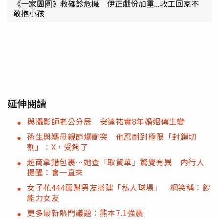
《一家團圓》救確診危機 伊正戲份加重...收工回家不
敢抱小孩
延伸閱讀
與攝影師老公分居 安達祐實8年婚姻傳生變
孫生與媽母親節爆衝突 他忍耐到極限「封鎖切
割」：X，受夠了
超商拿錯包裹…她查「取貨單」驚覺有異 內行人
提醒：會一直來
女子花444萬幫男友搭建「私人球場」 網笑稱：鈔
能力女友
更多最新熱門議題：熊本7.1強震