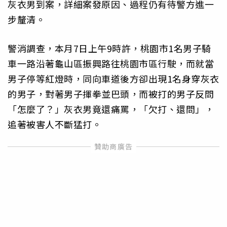
灰衣男到案，詳細案發原因、過程仍有待警方進一
步釐清。
警消調查，本月7日上午9時許，桃園市1名男子騎
車一路沿著龜山區振興路往桃園市區行駛，而就當
男子停等紅燈時，同向車道後方卻出現1名身穿灰衣
的男子，對著男子揮拳並巴頭，而被打的男子反問
「怎麼了？」灰衣男竟還痛罵，「欠打、還問」，
追著被害人不斷猛打。