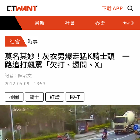
跳至主要內容區塊
下載 APP
最新
社會
娛樂
財經
社會
時事
莫名其妙！灰衣男爆走猛K騎士頭 一
路追打飆罵「欠打、還問、X」
記者：
陳昭文
2022-05-09 13:53
桃園
騎士
紅燈
毆打