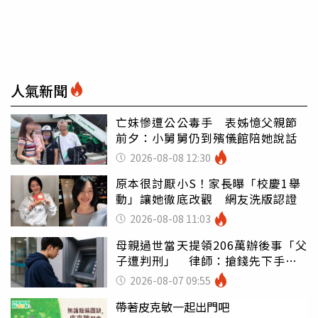
人氣新聞
亡妹慘遭公公毒手 表姊憶父親節
前夕：小舅舅仍到殯儀館陪她說話
2026-08-08 12:30
原本很討厭小S！家長曝「校慶1舉
動」讓她徹底改觀 網友洗版認證
2026-08-08 11:03
母親過世當天提領206萬辦後事「父
子遭判刑」 律師：搶錢先下手是
罪
2026-08-07 09:55
帶著皮克敏一起出門吧