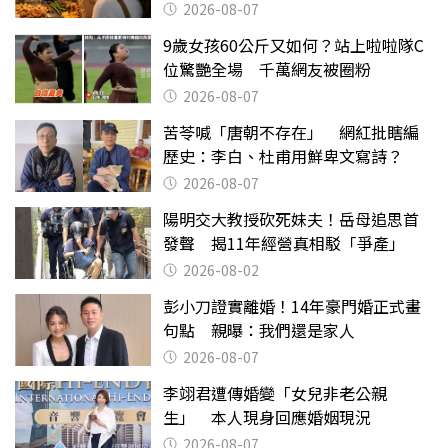
2026-08-07
9歲女孩60公斤又如何？站上啦啦隊C
位驚艷全場 千萬網友被圈粉
2026-08-07
苦苓喊「唐朝不存在」 網紅批瞎編
歷史：李白、杜甫用鮮卑文寫詩？
2026-08-07
陽明交大教授砍死妹夫！岳母追思首
發聲 揭11年經營真相駁「爭產」
2026-08-02
彭小刀證實離婚！14年豪門婚正式畫
句點 親曝：我們還是家人
2026-08-07
李翊君遭傳婚變「女兒非老公親
生」 本人現身回應婚姻現況
2026-08-07