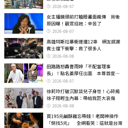
2026-08-07
女主播鏡頭前打瞌睡畫面瘋傳 背後
原因曝！觀眾挺她：辛苦了
2026-08-07
高雄特斯拉暴衝連撞12車 網友感謝
賓士擋下衝擊：救了很多人
2026-08-08
田路路怒轟曹雨婷「不配當理事
長」！點名姜厚任出面 本尊首度回
應了
2026-08-07
徐莉玲打破沉默談兒子身世！心碎揭
徐子翔輕生內幕：帶給我巨大哀傷
2026-08-08
買195元鹹酥雞忘帶錢！老闆神操作
「倒找5元」 全網看哭：這就是台灣