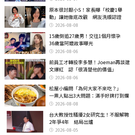
原本很討厭小S！家長曝「校慶1舉
動」讓她徹底改觀 網友洗版認證
2026-08-08
15歲倒追27歲男！交往1個月懷孕
36歲當阿嬤故事曝光
2026-08-06
前員工才轉投李多慧！Joeman再談建
文爆紅 認「很清楚他的價值」
2026-08-06
松屋小編問「為何大家不來吃？」
一票人點出3大問題：滿手好牌打到爛
2026-08-08
台大教授性騷擾2女研究生！不服解聘
2年爭4年 結局出爐
2026-08-05