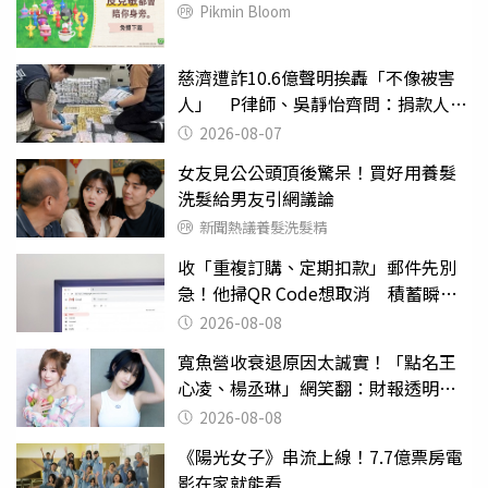
Pikmin Bloom
慈濟遭詐10.6億聲明挨轟「不像被害
人」 P律師、吳靜怡齊問：捐款人有
權知道真相
2026-08-07
女友見公公頭頂後驚呆！買好用養髮
洗髮給男友引網議論
新聞熱議養髮洗髮精
收「重複訂購、定期扣款」郵件先別
急！他掃QR Code想取消 積蓄瞬間
蒸發
2026-08-08
寬魚營收衰退原因太誠實！「點名王
心凌、楊丞琳」網笑翻：財報透明度
滿分
2026-08-08
《陽光女子》串流上線！7.7億票房電
影在家就能看