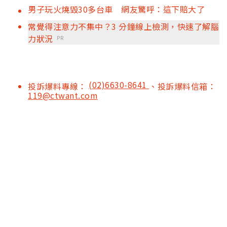
男子玩火燒毀30多台車 網友驚呼：這下賠大了
常覺得注意力不集中？3 分鐘線上檢測，快速了解腦
力狀況
PR
(02)6630-8641
投訴爆料專線：
、投訴爆料信箱：
119@ctwant.com