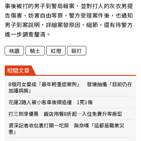
事後被打的男子到警局報案，並對打人的灰衣男提
告傷害、妨害自由等罪，警方受理案件後，也通知
男子到案說明，詳細案發原因、細節，還有待警方
進一步調查釐清。
桃園
騎士
紅燈
毆打
相關文章
8個月女嬰成「最年輕重症案例」 發燒抽搐「目前仍在
加護病房」
花蓮2路人被小客車後頭追撞 1死1傷
打三劑享優惠 飯店用餐8折起…入住免費升等房型
資深記者收包裹打開一坨屎 無奈嘆「這都是職業災
害」