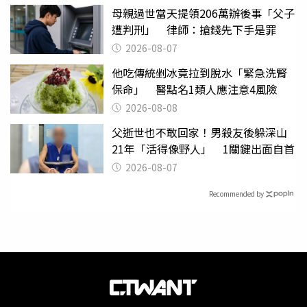
母親過世當天提領206萬辦後事「父子
遭判刑」 律師：搶錢先下手是罪
2026-08-07
他吃傳統剉冰竟拉到脫水「緊急洗腎
保命」 醫點名1類人應注意4風險
2026-08-08
父逝世也不敢回家！男殺友後躲深山
21年「活得像野人」 1關鍵出面自首
2026-08-07
Recommended by