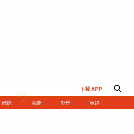
下載 APP
國際
永續
影音
專題