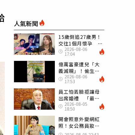
給
人氣新聞
15歲倒追27歲男！
交往1個月懷孕 36
2026-08-06
歲當阿嬤故事曝光
17:04
億萬富豪遭兒「大
義滅親」！偷生子
2026-08-06
怕曝光 竟盜鄰居
17:53
身份辦假證落戶
員工怕丟臉拒讓母
出席婚禮 「最愛
2026-08-05
發錢老闆」震怒開
18:50
除：我看不起你
開會照意外變網紅
照！女公務員妝容
掀2千則留言 本人
2026-08-05 22:43