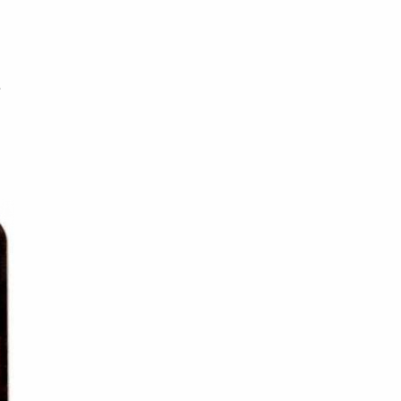
受
羅
不
」