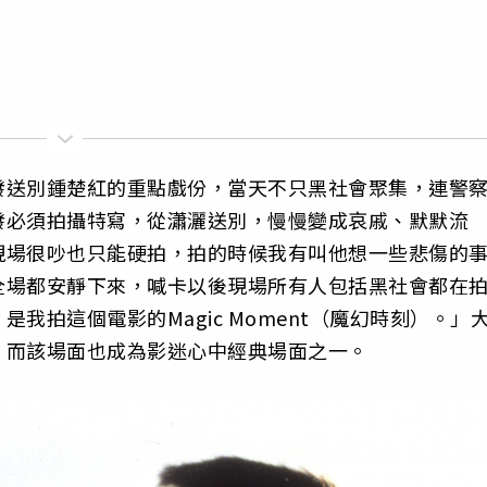
發送別鍾楚紅的重點戲份，當天不只黑社會聚集，連警
發必須拍攝特寫，從瀟灑送別，慢慢變成哀戚、默默流
現場很吵也只能硬拍，拍的時候我有叫他想一些悲傷的
全場都安靜下來，喊卡以後現場所有人包括黑社會都在
我拍這個電影的Magic Moment（魔幻時刻）。」
，而該場面也成為影迷心中經典場面之一。