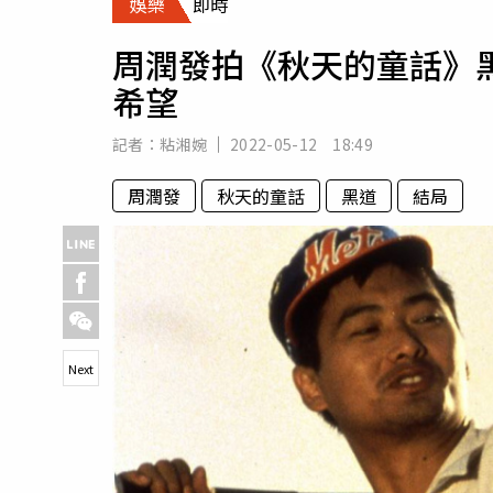
娛樂
即時
人物
汽車
周潤發拍《秋天的童話》
專欄
希望
房產新勢力
記者：
粘湘婉
2022-05-12 18:49
周潤發
秋天的童話
黑道
結局
Next