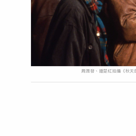
周潤發、鍾楚紅拍攝《秋天