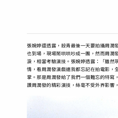
張婉婷還透露，殺青最後一天要拍攝周潤
也到場，現場鬧哄哄吵成一團，然而周潤
淚，相當考驗演技。張婉婷透露：「雖然
情，看周潤發演戲連我都忘記在拍電影，
掌。那是周潤發給了我們一個難忘的特寫，是
讚周潤發的精彩演技，絲毫不受外界影響