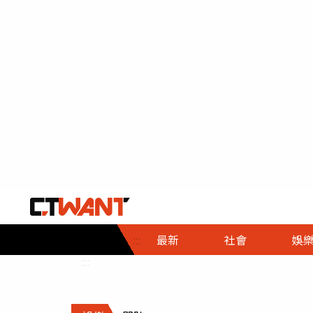
社會首頁
娛樂首頁
財經首頁
政
:::
最新
社會
娛
時事
即時
熱線
:::
直擊
大條
人物
調查
專題
３Ｃ