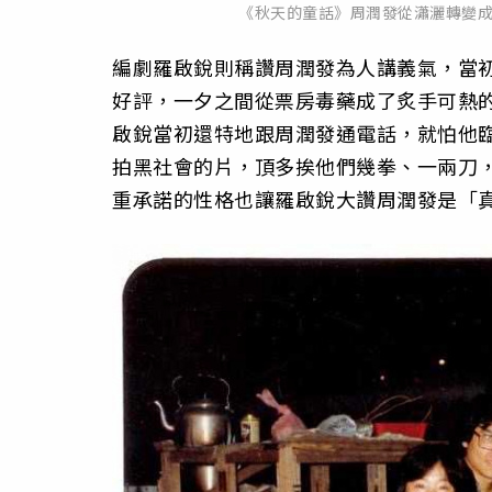
《秋天的童話》周潤發從瀟灑轉變
編劇羅啟銳則稱讚周潤發為人講義氣，當
好評，一夕之間從票房毒藥成了炙手可熱
啟銳當初還特地跟周潤發通電話，就怕他
拍黑社會的片，頂多挨他們幾拳、一兩刀
重承諾的性格也讓羅啟銳大讚周潤發是「