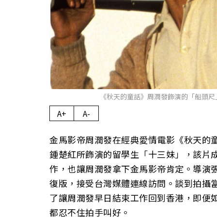
《秋天的童話》周潤發飾演的「船頭尺
A+
A-
金馬影帝周潤發在經典愛情電影《秋天的
鍾楚紅所飾演的留學生「十三妹」，該片
作，也讓周潤發拿下金馬影帝肯定。導演張
復版，接受台灣媒體連線訪問。談到拍攝
了讓周潤發早日結束工作回到香港，即便
都忍不住拍手叫好。