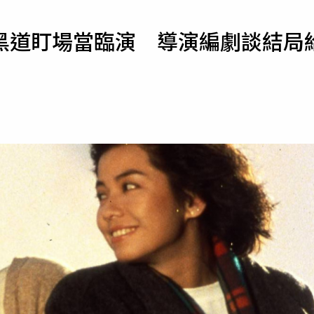
寵物
黑道盯場當臨演 導演編劇談結局
運勢
運動
梅酒