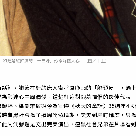
」和鍾楚紅飾演的「十三妹」形象深植人心。（圖／甲上）
童話》，飾演在紐約唐人街呼風喚雨的「船頭尺」，遇
成為影迷心中周潤發、鍾楚紅這對銀幕情侶的最佳代表
婉婷、編劇羅啟銳今為宣傳《秋天的童話》35週年4Ｋ
當時有黑社會為了搶周潤發檔期，天天到場盯進度，只
如此周潤發還是交出完美演出，連黑社會兄弟在片場看