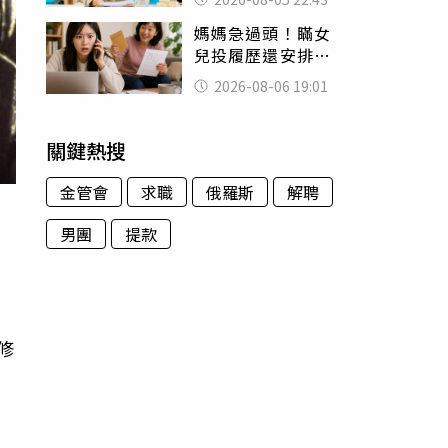
怒嗆：化妝有錯嗎
媽媽急過頭！瞞女
兒投履歷還安排面
試 她接來電當場
2026-08-06 19:01
傻眼
關鍵熱搜
金管會
求職
俄羅斯
解聘
男團
提款
上
修
為
到