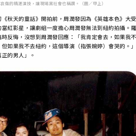
成哀傷的精湛演技，讓現場黑社會也稱讚。（圖／甲上）
初《秋天的童話》開拍前，周潤發因為《英雄本色》大
的當紅影星，讓劇組一度擔心周潤發無法到紐約拍攝。
臨時反悔，沒想到周潤發回應：「我肯定會去，如果我
，但如果我不去紐約，這個導演（指張婉婷）會哭的。
真正的男人」。