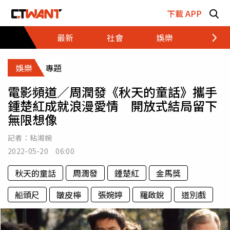
跳至主要內容區塊
下載 APP
最新
社會
娛樂
財經
娛樂
專題
電影頻道／周潤發《秋天的童話》攜手
鍾楚紅成就浪漫愛情 開放式結局留下
無限想像
記者：
粘湘婉
2022-05-20 06:00
秋天的童話
周潤發
鍾楚紅
金馬獎
船頭尺
皺皮檸
張婉婷
羅啟銳
道別戲