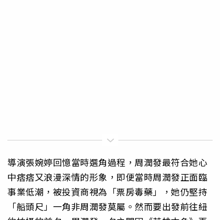
導演張婉婷回憶當時選角過程，周潤發最符合她心
中痞痞又浪漫深情的形象，即便當時周潤發正面臨
事業低潮，被投資商視為「票房毒藥」，她仍堅持
「船頭尺」一角非周潤發莫屬。然而要出發前往紐