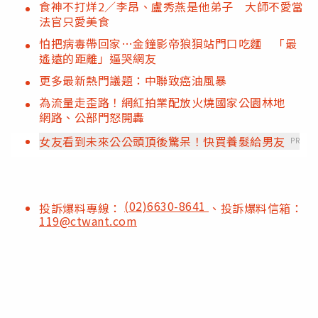
食神不打烊2／李昂、盧秀燕是他弟子 大師不愛當
法官只愛美食
怕把病毒帶回家…金鐘影帝狼狽站門口吃麵 「最
遙遠的距離」逼哭網友
更多最新熱門議題：中聯致癌油風暴
為流量走歪路！網紅拍業配放火燒國家公園林地
網路、公部門怒開轟
女友看到未來公公頭頂後驚呆！快買養髮給男友
PR
(02)6630-8641
投訴爆料專線：
、投訴爆料信箱：
119@ctwant.com