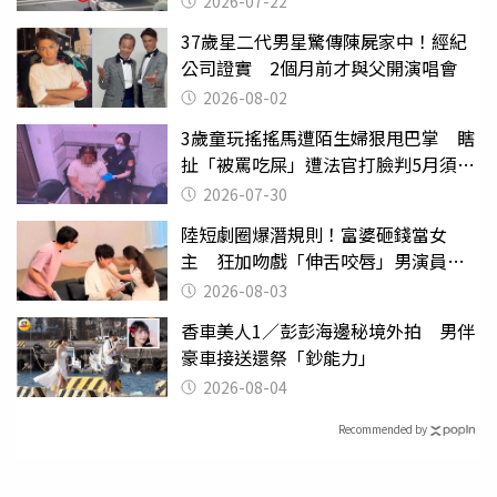
2026-07-22
37歲星二代男星驚傳陳屍家中！經紀
公司證實 2個月前才與父開演唱會
2026-08-02
3歲童玩搖搖馬遭陌生婦狠甩巴掌 瞎
扯「被罵吃屎」遭法官打臉判5月須入
監
2026-07-30
陸短劇圈爆潛規則！富婆砸錢當女
主 狂加吻戲「伸舌咬唇」男演員崩
潰
2026-08-03
香車美人1／彭彭海邊秘境外拍 男伴
豪車接送還祭「鈔能力」
2026-08-04
Recommended by