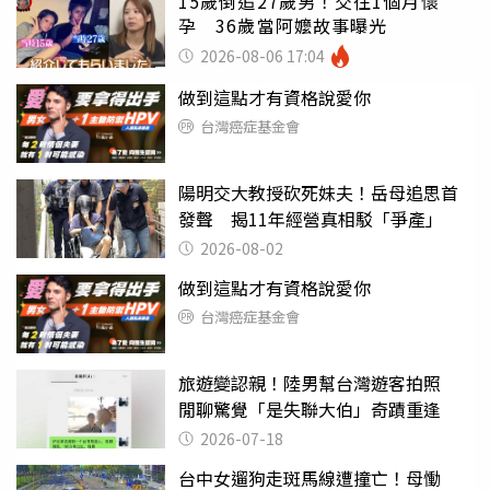
15歲倒追27歲男！交往1個月懷
孕 36歲當阿嬤故事曝光
2026-08-06 17:04
做到這點才有資格說愛你
台灣癌症基金會
陽明交大教授砍死妹夫！岳母追思首
發聲 揭11年經營真相駁「爭產」
2026-08-02
做到這點才有資格說愛你
台灣癌症基金會
旅遊變認親！陸男幫台灣遊客拍照
閒聊驚覺「是失聯大伯」奇蹟重逢
2026-07-18
台中女遛狗走斑馬線遭撞亡！母慟