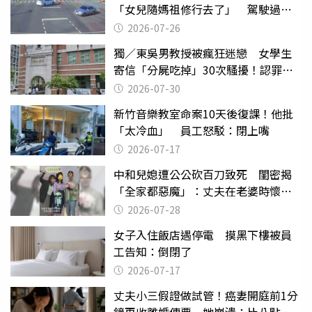
「女兒隨媽祖修行去了」 駕駛過失
致死判9月
2026-07-26
獨／東吳男教授被瘋狂迷戀 女學生
寄信「分屍吃掉」30次騷擾！認罪免
關
2026-07-30
新竹音樂教室命案10天後復課！他批
「太冷血」 員工怒駁：閉上嘴
2026-07-17
中和兒媳遭公公砍百刀致死 閨密揭
「全家都惡魔」：丈夫在老婆時懷孕
摔東西
2026-07-28
女子入住飯店遇停電 摸黑下樓被員
工告知：倒閉了
2026-07-17
丈夫小三假證做試管！癌妻開庭前1分
鐘再收離婚傳票 她崩潰：比八點檔