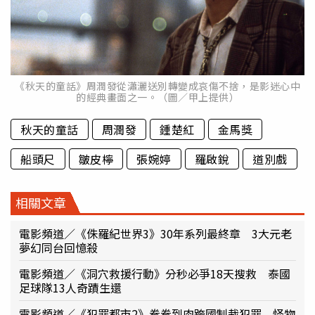
《秋天的童話》周潤發從瀟灑送別轉變成哀傷不捨，是影迷心中
的經典畫面之一。（圖／甲上提供）
秋天的童話
周潤發
鍾楚紅
金馬獎
船頭尺
皺皮檸
張婉婷
羅啟銳
道別戲
相關文章
電影頻道／《侏羅紀世界3》30年系列最終章 3大元老
夢幻同台回憶殺
電影頻道／《洞穴救援行動》分秒必爭18天搜救 泰國
足球隊13人奇蹟生還
電影頻道／《犯罪都市2》拳拳到肉跨國制裁犯罪 怪物