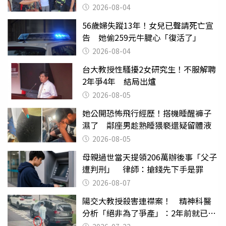
2026-08-04
56歲婦失蹤13年！女兒已聲請死亡宣
告 她偷259元牛腱心「復活了」
2026-08-04
台大教授性騷擾2女研究生！不服解聘
2年爭4年 結局出爐
2026-08-05
她公開恐怖飛行經歷！搭機睡醒褲子
濕了 鄰座男趁熟睡猥褻還疑留體液
2026-08-05
母親過世當天提領206萬辦後事「父子
遭判刑」 律師：搶錢先下手是罪
2026-08-07
陽交大教授殺害連襟案！ 精神科醫
分析「絕非為了爭產」：2年前就已言
行詭異