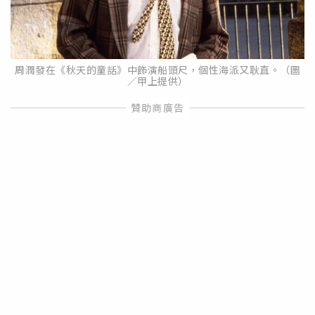
周潤發在《秋天的童話》中飾演船頭尺，個性海派又耿直。（圖
／甲上提供）