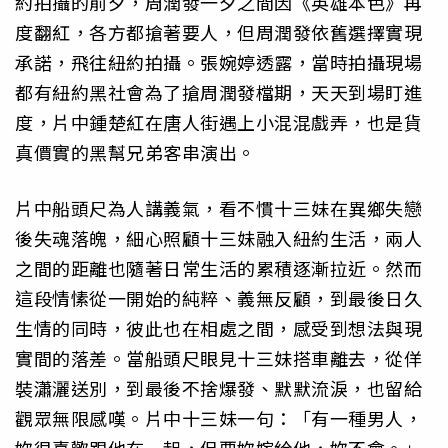
約拍攝的前夕，周潤發一夕之間因《英雄本色》再
度翻紅，各方都搶著要人，但周潤發依舊選擇實現
承諾，飛往紐約拍攝。張婉婷透露，當時拍攝現場
都有紐約黑社會為了搶周潤發檔期，天天到場盯進
度，片中鍾楚紅在唐人街遇上小混混戲弄，也是貨
真價實的黑幫兄弟客串演出。
片中船頭尺為人講義氣，看不慣十三妹在異鄉失戀
後失魂落魄，細心照顧十三妹融入紐約生活，兩人
之間的距離也隨著日常生活的累積逐漸拉近。然而
這段情愫從一開始的純粹、義無反顧，到最後日久
生情的同時，彼此也在相處之間，感受到想法與現
實間的落差。當船頭尺眼見十三妹搭車離去，從佯
裝瀟灑送別，到最後不捨爆發、默默流淚，也留給
觀眾無限感嘆。片中十三妹一句：「有一種男人，