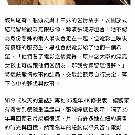
該片尾聲，船頭尺與十三妹的愛情故事，以開放式
結局留給觀眾無限想像，導演張婉婷坦言，她不認
為身份懸殊的兩人最後會走在一起，但電影上映後
有餐廳的服務生、黑社會說電影給了他們一個希
望，「他們看了電影之後覺得，原來念大學的漂亮
女孩也可能跟他們當朋友，那我會保留這個夢。」
將這段愛情故事的結局，交還給觀眾自行決定，寫
下心中的夢想與故事。
如今《秋天的童話》再推35週年4K修復版，讓觀眾
有機會到戲院重溫經典，張婉婷感性表示，隔了35
年再回頭看片感觸很深，片中有許多她在紐約讀書
的時光與回憶，然而當年的紐約似乎只留在電影