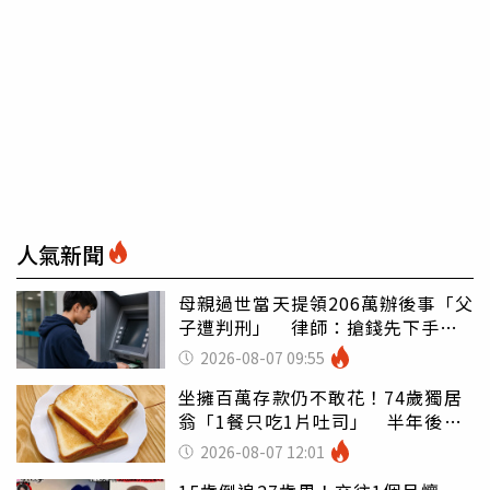
人氣新聞
母親過世當天提領206萬辦後事「父
子遭判刑」 律師：搶錢先下手是
罪
2026-08-07 09:55
坐擁百萬存款仍不敢花！74歲獨居
翁「1餐只吃1片吐司」 半年後暴
瘦嚇壞女兒
2026-08-07 12:01