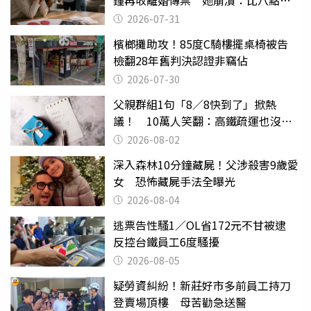
還扯
2026-07-31
檳榔攤助攻！85度C騎樓擺桌椅被告
檢翻28年舊判決認證非竊佔
2026-07-30
父親群組1句「8／8快到了」掀熱
議！ 10萬人笑翻：高鐵疏運也沒列
父親節
2026-08-02
深入森林10分鐘藏屍！父涉殺害9歲愛
女 恐怖藏屍手法全曝光
2026-08-04
逃票告性騷1／OL省172元不甘被逮
反控台鐵員工6度騷擾
2026-08-05
疑勞資糾紛！新莊好市多前員工持刀
登賣場頂樓 母苦勸急送醫