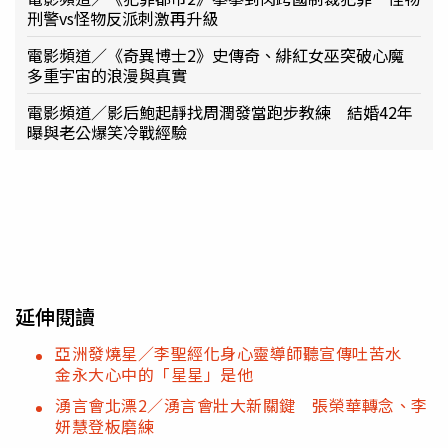
刑警vs怪物反派刺激再升級
電影頻道／《奇異博士2》史傳奇、緋紅女巫突破心魔
多重宇宙的浪漫與真實
電影頻道／影后鮑起靜找周潤發當跑步教練 結婚42年
曝與老公爆笑冷戰經驗
延伸閱讀
亞洲發燒星／李聖經化身心靈導師聽宣傳吐苦水
金永大心中的「星星」是他
湧言會北漂2／湧言會壯大新關鍵 張榮華轉念、李
妍慧登板磨練