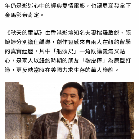
年仍是影迷心中的經典愛情電影，也讓周潤發拿下
金馬影帝肯定。
《秋天的童話》由香港影壇知名夫妻檔羅啟銳、張
婉婷分別擔任編導，創作靈感來自兩人在紐約留學
的真實經歷，片中「船頭尺」一角既講義氣又貼
心，是兩人以紐約時期的朋友「皺皮檸」為原型打
造，更反映當時在美國力求生存的華人樣貌。