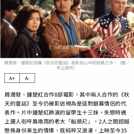
周潤發、鍾楚紅拍攝《秋天的童話》是影迷心中的經典之作。（圖／
甲上提供）
A+
A-
周潤發、鍾楚紅合作8部電影，其中兩人合作的《秋
天的童話》至今仍被影迷視為是這對銀幕情侶的代
表作。片中鍾楚紅飾演的留學生十三妹，失戀時遇
上唐人街呼風喚雨的老大「船頭尺」，2人之間超越
懸殊身份漸生的情愫，既純粹又浪漫，上映至今35