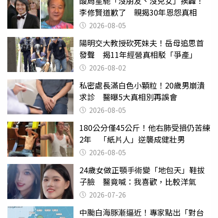
酸周星馳「沒朋友、沒兒女」挨轟！
李修賢道歉了 親揭30年恩怨真相
2026-08-05
陽明交大教授砍死妹夫！岳母追思首
發聲 揭11年經營真相駁「爭產」
2026-08-02
私密處長滿白色小顆粒！20歲男崩潰
求診 醫曝5大真相別再誤會
2026-08-05
180公分僅45公斤！他右肺受損仍苦練
2年 「紙片人」逆襲成健壯男
2026-08-05
24歲女做正顎手術變「地包天」鞋拔
子臉 醫竟喊：我喜歡，比較洋氣
2026-07-26
中颱白海豚漸逼近！專家點出「對台