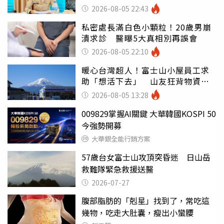
錯嗎
2026-08-05 22:43
私密處長滿白色小顆粒！20歲男崩
潰求診 醫曝5大真相別再誤會
2026-08-05 22:10
暖心台灣超人！富士山小屋員工求
助「想活下去」 山友狂背物資上
山：台灣真的是寶島
2026-08-05 13:28
009829掌握AI關鍵 大華韓國KOSPI 50
今強勢開募
大華銀全能行銷方案
57歲台女富士山攻頂突昏迷 日山岳
救難隊緊急救援送醫
2026-07-27
腹部脂肪的「剋星」找到了，常吃這
幾物，吃走大肚囊，瘦出小蠻腰