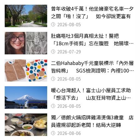
曾年收破4千萬！他坐擁豪宅名車一夕
之間「啪！沒了」 如今卻說更富有
2026-08-05
肚痛嘔吐3個月真相太扯！醫把
「18cm手術剪」忘在腹腔 她腸壞死
險喪命
2026-07-29
二伯Hahababy千元童裝標示「內外層
皆純棉」 SGS檢測證明：內裡100%
聚酯纖維
2026-08-05
暖心台灣超人！富士山小屋員工求助
「想活下去」 山友狂背物資上山：
台灣真的是寶島
2026-08-05
獨／德朗火鍋招牌雞湯燙傷3歲童 店
員違規卻起訴老闆！結局大逆轉
2026-08-06