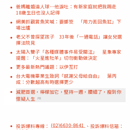
爸媽離婚淪人球…他淚吐：有新家庭就把我踢走
18歲生日也沒人記得
網美抓觀賞魚笑喊：要擲筊 「用力丟回魚缸」下
場出爐
老父不曾探望孩子 33年後「一通電話」讓女兒選
擇法院見
太陽入雙子「各種媒體事件易受關注」 星象專家
提醒：「火星進牡羊」切勿衝動做決定
更多最新熱門議題：以伊互打
台大電機畢業生致詞「感謝父母給自由」 葉丙
成：分數越高有時選擇更少
減肥首選，檸檬加它，堅持一週，腰細了，瘦到你
懷疑人生
PR
(02)6630-8641
投訴爆料專線：
、投訴爆料信箱：