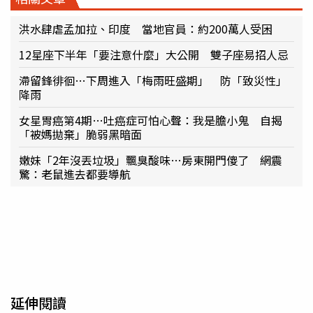
洪水肆虐孟加拉、印度 當地官員：約200萬人受困
12星座下半年「要注意什麼」大公開 雙子座易招人忌
滯留鋒徘徊…下周進入「梅雨旺盛期」 防「致災性」
降雨
女星胃癌第4期…吐癌症可怕心聲：我是膽小鬼 自揭
「被媽拋棄」脆弱黑暗面
嫩妹「2年沒丟垃圾」飄臭酸味…房東開門傻了 網震
驚：老鼠進去都要導航
延伸閱讀