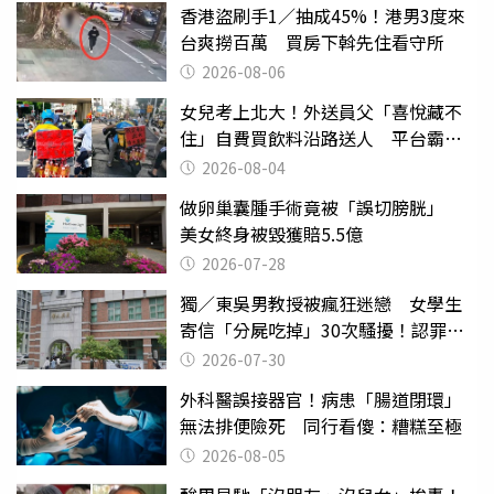
香港盜刷手1／抽成45%！港男3度來
台爽撈百萬 買房下斡先住看守所
2026-08-06
女兒考上北大！外送員父「喜悅藏不
住」自費買飲料沿路送人 平台霸氣
幫付學費
2026-08-04
做卵巢囊腫手術竟被「誤切膀胱」
美女終身被毀獲賠5.5億
2026-07-28
獨／東吳男教授被瘋狂迷戀 女學生
寄信「分屍吃掉」30次騷擾！認罪免
關
2026-07-30
外科醫誤接器官！病患「腸道閉環」
無法排便險死 同行看傻：糟糕至極
2026-08-05