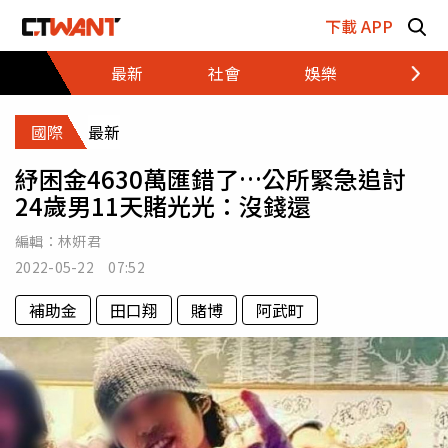
跳至主要內容區塊
下載 APP
最新
社會
娛樂
財經
國際
最新
紓困金4630萬匯錯了…公所緊急追討
24歲男11天賭光光：沒錢還
編輯：
林姸君
2022-05-22 07:52
補助金
田口翔
賭博
阿武町