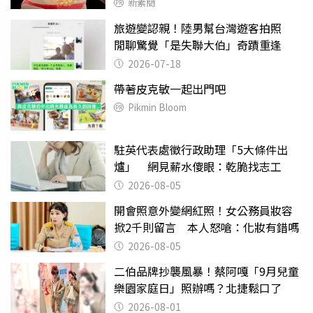
新素簡
旅遊變認親！陸男幫台灣遊客拍照
閒聊驚覺「是失聯大伯」奇蹟重逢
2026-07-18
帶著皮克敏一起出門吧
Pikmin Bloom
駐英代表處徵行政助理「5大條件出
爐」 網見薪水傻眼：乾脆找志工
2026-08-05
開會照意外變網紅照！女公務員妝容
掀2千則留言 本人怒嗆：化妝有錯嗎
2026-08-05
二伯品牌抄襲風暴！蔡阿嘎「9月兒童
樂園家庭日」照辦嗎？北捷鬆口了
2026-08-01