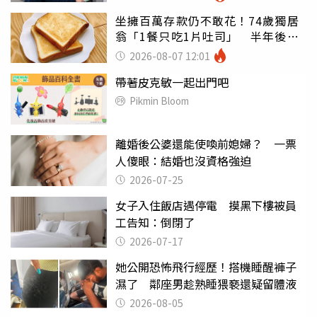
坐擁百萬存款仍不敢花！74歲獨居
翁「1餐只吃1片吐司」 半年後暴
瘦嚇壞女兒
2026-08-07 12:01
帶著皮克敏一起出門吧
Pikmin Bloom
離婚後公婆還能使喚前媳婦？ 一票
人傻眼：結婚也沒資格強迫
2026-07-25
女子入住飯店遇停電 摸黑下樓被員
工告知：倒閉了
2026-07-17
她公開恐怖飛行經歷！搭機睡醒褲子
濕了 鄰座男趁熟睡猥褻還疑留體液
2026-08-05