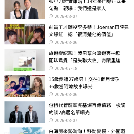
彭小刀證實離婚！14年豪門婚正式畫
句點 親曝：我們還是家人
2026-08-07
前員工才轉投李多慧！Joeman再談建
文爆紅 認「很清楚他的價值」
2026-08-06
旅遊變認親！陸男幫台灣遊客拍照
閒聊驚覺「是失聯大伯」奇蹟重逢
2026-07-18
15歲倒追27歲男！交往1個月懷孕
36歲當阿嬤故事曝光
2026-08-06
包租代管龍頭兆基爆百億債務 檢調
約談2高層名單曝光
2026-08-07
白海豚來勢洶洶！移動變慢、外圍環