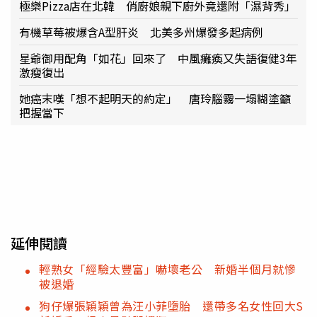
極樂Pizza店在北韓 俏廚娘親下廚外竟還附「濕背秀」
有機草莓被爆含A型肝炎 北美多州爆發多起病例
星爺御用配角「如花」回來了 中風癱瘓又失語復健3年
激瘦復出
她癌末嘆「想不起明天的約定」 唐玲腦霧一塌糊塗籲
把握當下
延伸閱讀
輕熟女「經驗太豐富」嚇壞老公 新婚半個月就慘
被退婚
狗仔爆張穎穎曾為汪小菲墮胎 還帶多名女性回大S