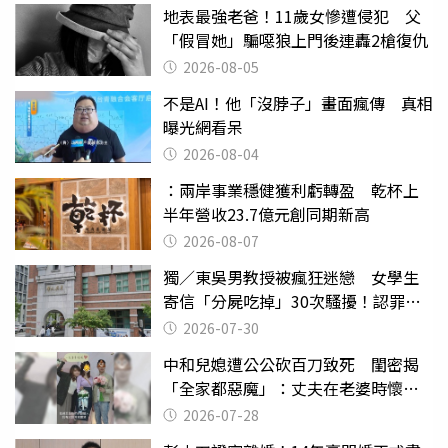
地表最強老爸！11歲女慘遭侵犯 父
「假冒她」騙噁狼上門後連轟2槍復仇
2026-08-05
不是AI！他「沒脖子」畫面瘋傳 真相
曝光網看呆
2026-08-04
：兩岸事業穩健獲利虧轉盈 乾杯上
半年營收23.7億元創同期新高
2026-08-07
獨／東吳男教授被瘋狂迷戀 女學生
寄信「分屍吃掉」30次騷擾！認罪免
關
2026-07-30
中和兒媳遭公公砍百刀致死 閨密揭
「全家都惡魔」：丈夫在老婆時懷孕
摔東西
2026-07-28