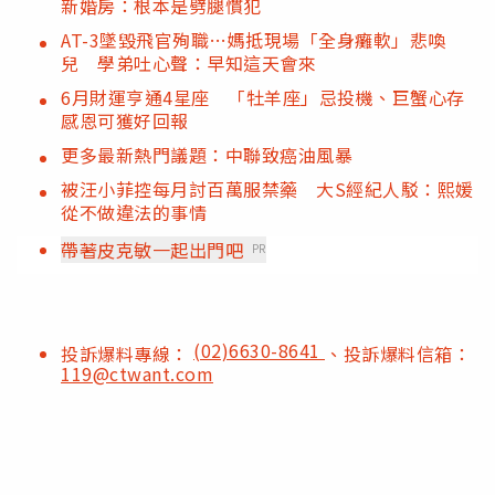
新婚房：根本是劈腿慣犯
AT-3墜毀飛官殉職…媽抵現場「全身癱軟」悲喚
兒 學弟吐心聲：早知這天會來
6月財運亨通4星座 「牡羊座」忌投機、巨蟹心存
感恩可獲好回報
更多最新熱門議題：中聯致癌油風暴
被汪小菲控每月討百萬服禁藥 大S經紀人駁：熙媛
從不做違法的事情
帶著皮克敏一起出門吧
PR
(02)6630-8641
投訴爆料專線：
、投訴爆料信箱：
119@ctwant.com