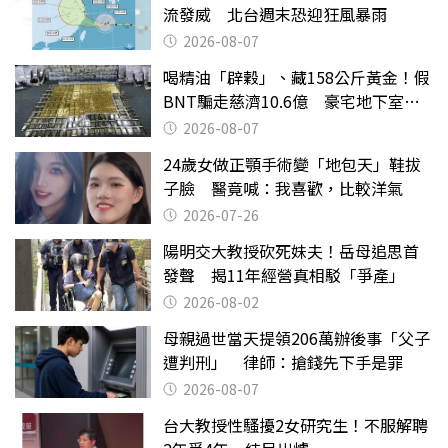
流發威 北台週末恐迎狂風暴雨
2026-08-07
喝精油「辟穀」、藏158公斤黃金！假
BNT騙走慈濟10.6億 豪宅地下室竟
挖出乾鮑金庫
2026-08-07
24歲女做正顎手術變「地包天」鞋拔
子臉 醫竟喊：我喜歡，比較洋氣
2026-07-26
陽明交大教授砍死妹夫！岳母追思首
發聲 揭11年經營真相駁「爭產」
2026-08-02
母親過世當天提領206萬辦後事「父子
遭判刑」 律師：搶錢先下手是罪
2026-08-07
台大教授性騷擾2女研究生！不服解聘