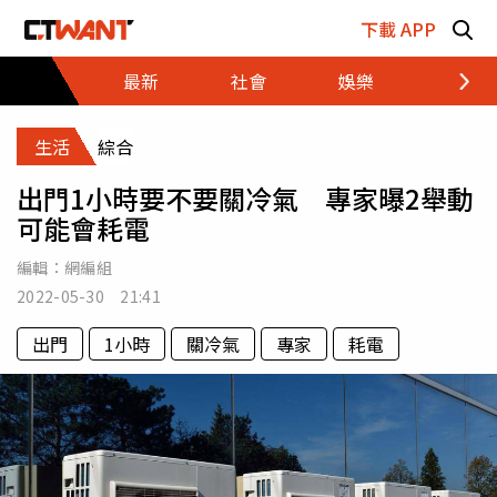
跳至主要內容區塊
下載 APP
最新
社會
娛樂
財經
生活
綜合
出門1小時要不要關冷氣 專家曝2舉動
可能會耗電
編輯：
網編組
2022-05-30 21:41
出門
1小時
關冷氣
專家
耗電