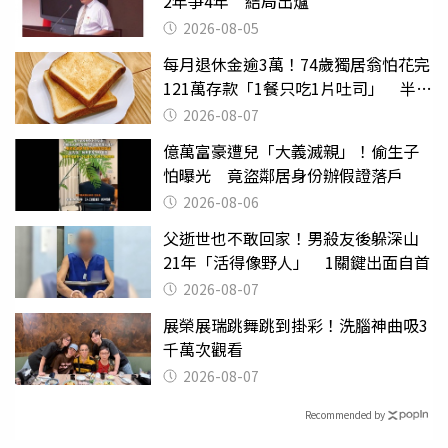
2年爭4年 結局出爐
2026-08-05
每月退休金逾3萬！74歲獨居翁怕花完
121萬存款「1餐只吃1片吐司」 半年
後暴瘦嚇壞女兒
2026-08-07
億萬富豪遭兒「大義滅親」！偷生子
怕曝光 竟盜鄰居身份辦假證落戶
2026-08-06
父逝世也不敢回家！男殺友後躲深山
21年「活得像野人」 1關鍵出面自首
2026-08-07
展榮展瑞跳舞跳到掛彩！洗腦神曲吸3
千萬次觀看
2026-08-07
Recommended by