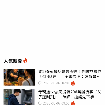
人氣新聞
買195元鹹酥雞忘帶錢！老闆神操作
「倒找5元」 全網看哭：這就是台
灣
2026-08-07 16:01
母親過世當天提領206萬辦後事「父
子遭判刑」 律師：搶錢先下手是
罪
2026-08-07 09:55