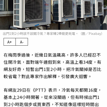
出門1到2小時該不該關冷氣？專家曝2舉動更耗電。（圖／Pixabay）
A+
A-
在梅雨季過後，近幾日氣溫飆高，許多人已經忍不
住開冷氣，面對端午連假到來，高溫上看34度，有
網友好奇，短暫出門1至2小時，把冷氣關掉是否比
較省電？對此專家作出解釋，引發廣大迴響。
有網友29日在《PTT》表示，冷氣每天都開16度，
基本上24小時開著，從來沒關過，但有時候出門1
到2小時跑個步或買東西，不知道像這樣短時間出