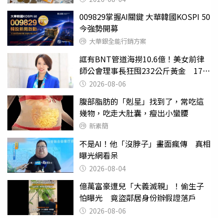
009829掌握AI關鍵 大華韓國KOSPI 50
今強勢開募
大華銀全能行銷方案
誆有BNT管道海撈10.6億！美女前律
師公會理事長狂囤232公斤黃金 17人
遭起訴
2026-08-06
腹部脂肪的「剋星」找到了，常吃這
幾物，吃走大肚囊，瘦出小蠻腰
新素簡
不是AI！他「沒脖子」畫面瘋傳 真相
曝光網看呆
2026-08-04
億萬富豪遭兒「大義滅親」！偷生子
怕曝光 竟盜鄰居身份辦假證落戶
2026-08-06