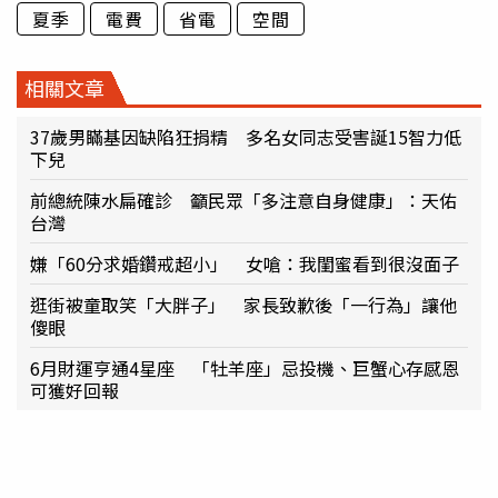
夏季
電費
省電
空間
相關文章
37歲男瞞基因缺陷狂捐精 多名女同志受害誕15智力低
下兒
前總統陳水扁確診 籲民眾「多注意自身健康」：天佑
台灣
嫌「60分求婚鑽戒超小」 女嗆：我閨蜜看到很沒面子
逛街被童取笑「大胖子」 家長致歉後「一行為」讓他
傻眼
6月財運亨通4星座 「牡羊座」忌投機、巨蟹心存感恩
可獲好回報