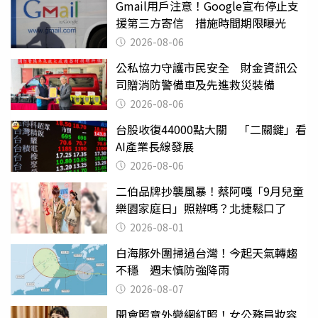
Gmail用戶注意！Google宣布停止支
援第三方寄信 措施時間期限曝光
2026-08-06
公私協力守護市民安全 財金資訊公
司贈消防警備車及先進救災裝備
2026-08-06
台股收復44000點大關 「二關鍵」看
AI產業長線發展
2026-08-06
二伯品牌抄襲風暴！蔡阿嘎「9月兒童
樂園家庭日」照辦嗎？北捷鬆口了
2026-08-01
白海豚外圍掃過台灣！今起天氣轉趨
不穩 週末慎防強降雨
2026-08-07
開會照意外變網紅照！女公務員妝容