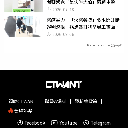
閒聊驚覺「是失聯大伯」奇蹟重逢
2026-07-18
醫療暴力！「欠醫藥費」要求開診斷
證明遭拒 病患暴打耕莘員工畫面曝
光
2026-08-06
Recommended by
關於CTWANT
聯繫&爆料
隱私權政策
發燒熱搜
Facebook
Youtube
Telegram