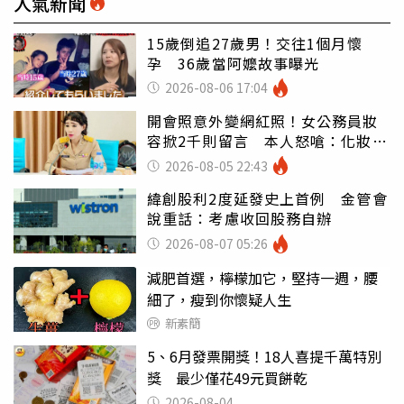
人氣新聞
15歲倒追27歲男！交往1個月懷
孕 36歲當阿嬤故事曝光
2026-08-06 17:04
開會照意外變網紅照！女公務員妝
容掀2千則留言 本人怒嗆：化妝有
錯嗎
2026-08-05 22:43
緯創股利2度延發史上首例 金管會
說重話：考慮收回股務自辦
2026-08-07 05:26
減肥首選，檸檬加它，堅持一週，腰
細了，瘦到你懷疑人生
新素簡
5、6月發票開獎！18人喜提千萬特別
獎 最少僅花49元買餅乾
2026-08-04