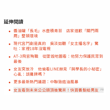
延伸閱讀
醬油罐「長毛」水壺積青苔 店家道歉「關門兩
周」整頓環境
現代宮鬥劇是真的 吳淡如聽「女主播名字」驚
吐：家裡18年沒電視
AT-3飛官殉職 從墜毀地圖看：他努力保護民眾到
最後
女友突放冷 他偷看LINE赫見「與學長的小秘密」
心亂：該攤牌嗎？
更多最新熱門議題：中聯致癌油風暴
女友看到未來公公頭頂後驚呆！快買養髮給男友
PR