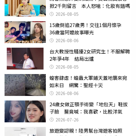
掀2千則留言 本人怒嗆：化妝有錯嗎
2026-08-05
15歲倒追27歲男！交往1個月懷孕
36歲當阿嬤故事曝光
2026-08-06
台大教授性騷擾2女研究生！不服解聘
2年爭4年 結局出爐
2026-08-05
蝗害肆虐！蝗蟲大軍鋪天蓋地襲來宛
如末日 網驚：聖經十災
2026-08-06
24歲女做正顎手術變「地包天」鞋拔
子臉 醫竟喊：我喜歡，比較洋氣
2026-07-26
旅遊變認親！陸男幫台灣遊客拍照