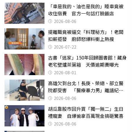
「車是我的、油也是我的」睡車竟被
收住宿費 官方一句話打臉飯店
2026-08-06
提離職竟被逼交「料理秘方」！老闆
扣薪拒發 廚師怒爆料衝上熱搜
2026-07-22
古書「逃家」150年回歸圖書館！藏身
老宅壁爐茶葉箱 天價逾期費曝光
2026-08-01
高雄欠到台北！長庚、榮總、部立醫
院都受害 「醫療暴力男」離譜紀錄
曝光
2026-08-06
胡瓜靠股市回升買「獨一無二」生日
禮寵妻 自爆偷拿百萬現金搞砸驚喜
2026-08-06