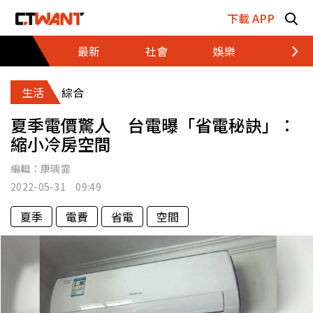
跳至主要內容區塊
下載 APP
最新
社會
娛樂
財經
生活
綜合
夏季電價驚人 台電曝「省電秘訣」：
縮小冷房空間
編輯：
康瑀霏
2022-05-31 09:49
夏季
電費
省電
空間