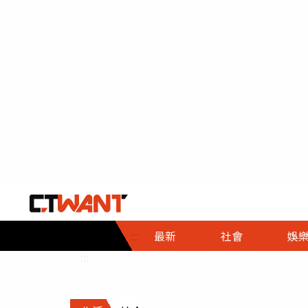
社會首頁
娛樂首頁
財經首頁
政
:::
最新
社會
娛
時事
即時
熱線
:::
直擊
大條
人物
調查
專題
３Ｃ