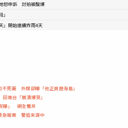
」她怒申訴 討拍被酸爆
段」
天」開始連續炸雨4天
的不死藥 外媒卻曝「他正爽遊海島」
 回後台「崩潰爆哭」
況曝」 網全驚呆
壞急報案 警追來源中