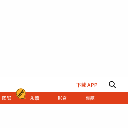
下載 APP
國際
永續
影音
專題