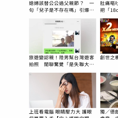
媳婦該替公公過父親節？ 一
肚痛嘔
句「兒子是不存在嗎」引爆萬
把「18
人共鳴
腔 她
PR
旅遊變認親！陸男幫台灣遊客
創世之
拍照 閒聊驚覺「是失聯大
伯」奇蹟重逢
PR
上班看電腦 眼睛壓力大 護眼
獨／德