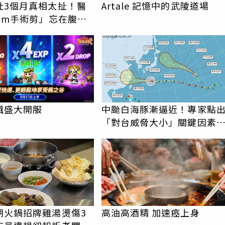
吐3個月真相太扯！醫
Artale 記憶中的武陵道場
cm手術剪」忘在腹
腸壞死險喪命
楓盛大開服
中颱白海豚漸逼近！專家點
「對台威脅大小」關鍵因
最新預測路徑曝
PR
朗火鍋招牌雞湯燙傷3
高油高酒精 加速癌上身