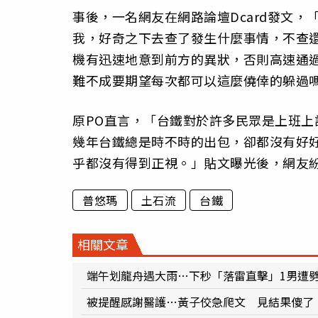
事後，一名網友在網路論壇Dcard發文
我，好奇之下去查了發生什麼事情，不查
機有迅速地意到前方的異狀，否則高速通
難不成要期望每次都可以這麼僥倖的躲過
原PO直言，「台鐵對於許多民眾是上班
幾年台鐵總是時不時的出包，卻都沒有好
乎都沒有得到正視。」貼文曝光後，網友
普悠瑪
土石流
台鐵
相關文章
端午划龍舟遇大雨…下秒「落雷直擊」1男遭
被提醒感謝醫護…黃子佼急爬文 見結果傻了