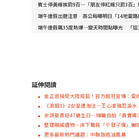
賓士停黃線挨罰9百…「朋友停紅線只罰3百
端午連假出遊注意 高公局曝明日「14地雷路
端午連假飆35度熱爆…變天時間點曝光 「這
延伸閱讀
金正恩接受大陸疫苗！官方超狂宣傳：愛
《浪姐3》2女星遭淘汰…王心凌強忍淚水
佘詩曼喜迎47歲生日…嗨曬自拍「真實膚
整理親戚遺物…床下驚見「千發子彈」嚇
更多最新熱門議題：中聯致癌油風暴