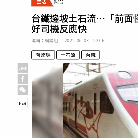
生活
綜合
人物
汽車
台鐵邊坡土石流…「前面
專欄
好司機反應快
房產新勢力
編輯：
網編組
2022-06-03 22:06
普悠瑪
土石流
台鐵
Next