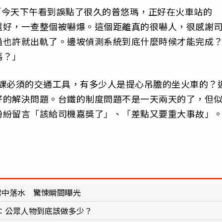
，「今天下午看到誤點了很久的普悠瑪，正好在火車站的
還好，一查整個被嚇爆。這個距離真的很嚇人，很感謝
過也許就出軌了。邊坡偵測系統到底什麼時候才能完成
嗎？」
上課必須的交通工具，有多少人是提心吊膽的坐火車的？
好的解決問題。台鐵的制度問題不是一天兩天的了，但
紛紛留言「該給司機嘉獎了」、「差點又要重大事故」
劈中落水 驚悚瞬間曝光
：公眾人物到底該做多少？