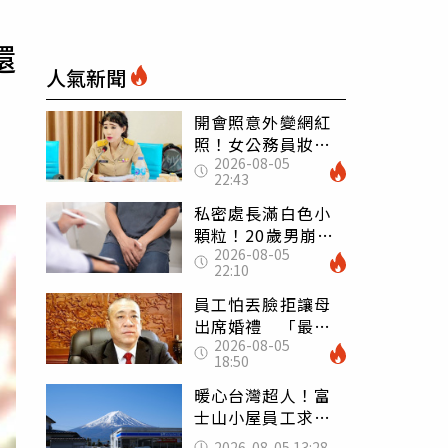
還
人氣新聞
開會照意外變網紅
照！女公務員妝容
2026-08-05
掀2千則留言 本人
22:43
怒嗆：化妝有錯嗎
私密處長滿白色小
顆粒！20歲男崩潰
2026-08-05
求診 醫曝5大真相
22:10
別再誤會
員工怕丟臉拒讓母
出席婚禮 「最愛
2026-08-05
發錢老闆」震怒開
18:50
除：我看不起你
暖心台灣超人！富
士山小屋員工求助
「想活下去」 山
2026-08-05 13:28