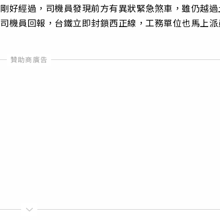
號剛好經過，司機員發現前方有異狀緊急煞車，雖仍越過
經司機員回報，台鐵立即封鎖西正線，工務單位也馬上派