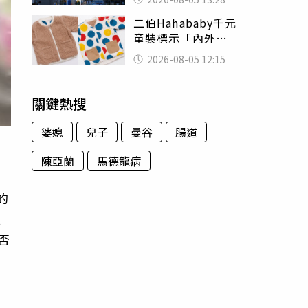
友狂背物資上山：
二伯Hahababy千元
台灣真的是寶島
童裝標示「內外層
皆純棉」 SGS檢
2026-08-05 12:15
測證明：內裡100%
聚酯纖維
關鍵熱搜
婆媳
兒子
曼谷
腸道
陳亞蘭
馬德龍病
的
流
否