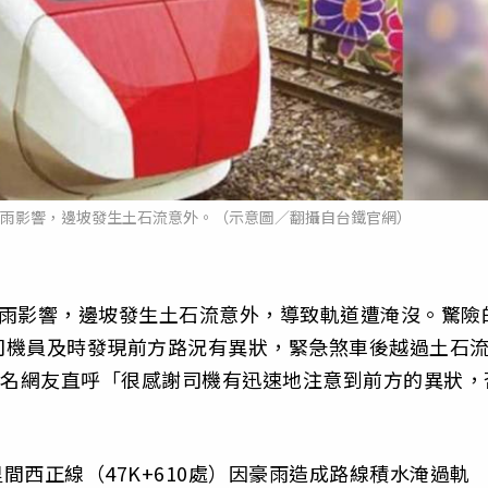
大雨影響，邊坡發生土石流意外。（示意圖／翻攝自台鐵官網）
大雨影響，邊坡發生土石流意外，導致軌道遭淹沒。驚險
司機員及時發現前方路況有異狀，緊急煞車後越過土石
一名網友直呼「很感謝司機有迅速地注意到前方的異狀，
里間西正線（47K+610處）因豪雨造成路線積水淹過軌