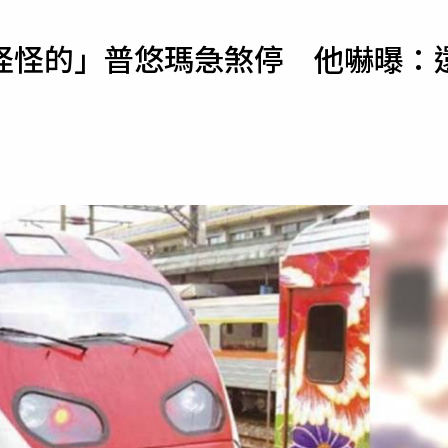
寵物
怪怪的」普悠瑪急煞停 他嚇曝：
運勢
運動
梅酒