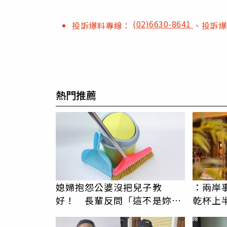
(02)6630-8641
投訴爆料專線：
、投訴
熱門推薦
媳婦抱怨公婆沒把兒子教
：兩岸
好！ 長輩反問「這不是妳選
乾杯上半
的嗎」掀兩派論戰
期新高
PR