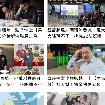
房租差一點？快上【易
紅霞颱風外圍環流發威！風
三分鐘解決燃眉之急
大降落不了 桃機22航班轉
各地
PR
才直播！97萬料理網紅
臨時需要小額週轉？上【易
叔」過世 粉絲憶不對
網】找人幫！資金快速到位
得不合理