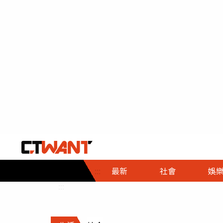
社會首頁
娛樂首頁
財經首頁
政
:::
最新
社會
娛
時事
即時
熱線
:::
直擊
大條
人物
調查
專題
３Ｃ