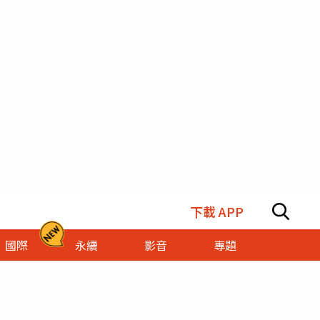
下載 APP
國際
永續
影音
專題