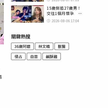
用鮮卑文寫詩？
15歲倒追27歲男！
交往1個月懷孕 36
歲當阿嬤故事曝光
2026-08-06 17:04
關鍵熱搜
36歲阿嬤
林文晴
獸醫
侵占
自首
鹹酥雞
就
西
有