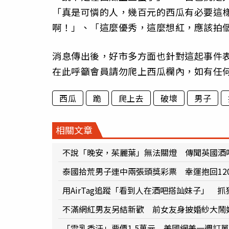
「真是可憐的人，幾百元的西瓜有必要這
啊！」、「這麼優秀，這麼想紅，應該拍
消息傳出後，好市多方面也針對這起事件
在此呼籲會員請勿爬上西瓜欄內，如有任
西瓜
跪
爬上去
破壞
男子
相關文章
不說「晚安，茱麗葉」無法關燈 傳聞英國酒
泰國拾荒男子連中兩張頭獎彩票 幸運抱回12
用AirTag追蹤「看到人在酒吧搭訕妹子」 
不滿網紅男友另結新歡 前女友身披婚紗大鬧
「雪乳香汗」要價1.5萬元 美國網美一週訂單