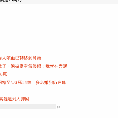
婦人咳血已轉移到骨頭
做了…媳被當空氣傻眼：我就在旁邊
0死
槍至少3死14傷 多名嫌犯仍在逃
作高雄逮到人押回
PR