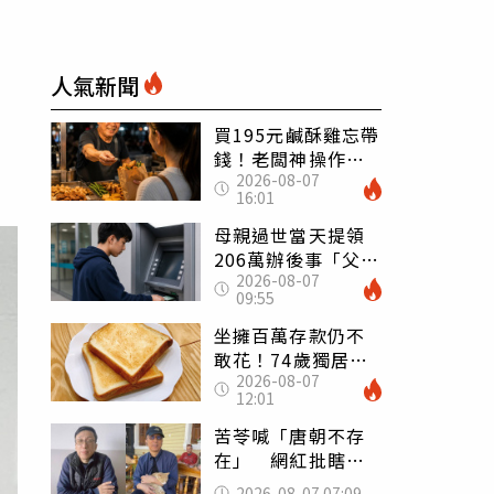
人氣新聞
買195元鹹酥雞忘帶
錢！老闆神操作
2026-08-07
「倒找5元」 全網
16:01
看哭：這就是台灣
母親過世當天提領
206萬辦後事「父子
2026-08-07
遭判刑」 律師：
09:55
搶錢先下手是罪
坐擁百萬存款仍不
敢花！74歲獨居翁
2026-08-07
「1餐只吃1片吐
12:01
司」 半年後暴瘦
嚇壞女兒
苦苓喊「唐朝不存
在」 網紅批瞎編
歷史：李白、杜甫
2026-08-07 07:09