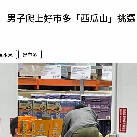
寵物
面 男子爬上好市多「西瓜山」挑選
運勢
運動
梅酒
捏水果
好市多