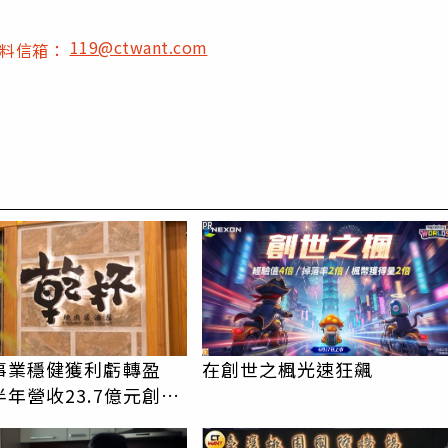
119@ctwant.com
爆料信箱：
PR
事業穩健獲利虧轉盈
在創世之楓光速狂飆
年營收23.7億元創同