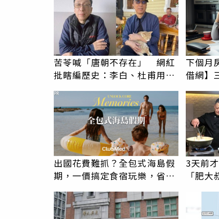
苦苓喊「唐朝不存在」 網紅
下個月
批瞎編歷史：李白、杜甫用鮮
借網】
卑文寫詩？
PR
出國花費難抓？全包式海島假
3天前
期，一價搞定食宿玩樂，省錢
「肥大
更省心！
勁：瘦