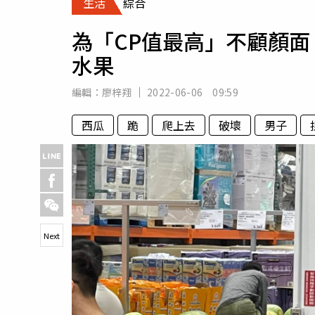
生活
綜合
人物
汽車
為「CP值最高」不顧顏
專欄
水果
房產新勢力
編輯：
廖梓翔
2022-06-06 09:59
西瓜
跪
爬上去
破壞
男子
Next