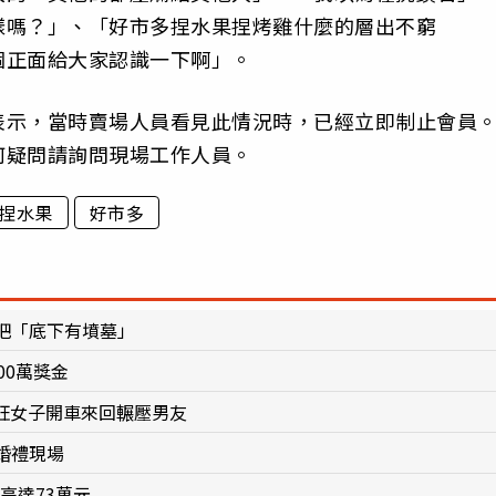
樣嗎？」、「好市多捏水果捏烤雞什麼的層出不窮
個正面給大家認識一下啊」。
表示，當時賣場人員看見此情況時，已經立即制止會員
何疑問請詢問現場工作人員。
捏水果
好市多
吧「底下有墳墓」
00萬獎金
抓狂女子開車來回輾壓男友
婚禮現場
高達73萬元