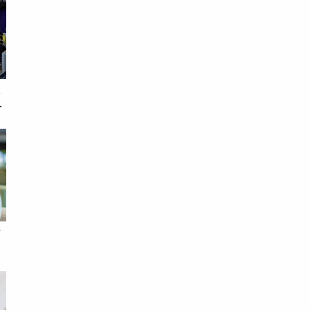
太
降
借