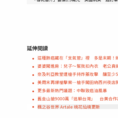
延伸閱讀
這種肺癌藏在「支氣管」裡 多是末期！
婆婆闖進房：兒子～幫我扣內衣 老公真
奈及利亞教堂遭槍手持炸藥攻擊 釀至少5
美周末再爆槍擊案…槍手闖田納西州夜店開
更多最新熱門議題：中聯致癌油風暴
舊金山搶9000萬「逃躲台灣」 台美合
楓之谷世界 Artale 桃花仙境更新