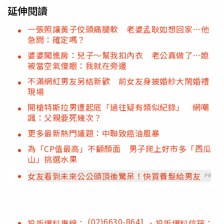
延伸閱讀
一張照讓黃子佼頭痛腿軟 老婆孟耿如想回家…他
急問：確定嗎？
婆婆闖進房：兒子～幫我扣內衣 老公真做了…媳
被當空氣傻眼：我就在旁邊
不滿網紅男友另結新歡 前女友身披婚紗大鬧婚禮
現場
開槍特斯拉男遭起底「過往疑有類似紀錄」 網嘲
諷：父親要死幾次？
更多最新熱門議題：中聯致癌油風暴
為「CP值最高」不顧顏面 男子爬上好市多「西瓜
山」挑選水果
女友看到未來公公頭頂後驚呆！快買養髮給男友
PR
(02)6630-8641
投訴爆料專線：
、投訴爆料信箱：