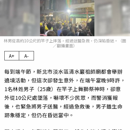
林男從高約10公尺的竿子上摔落，經過送醫急救，仍深陷昏迷。（圖
／翻攝畫面）
A+
A-
每到端午節，新北市淡水區清水巖祖師廟都會舉辦
遶境活動，但這次卻發生意外，在端午當晚9時許，
1名林姓男子（25歲）在竿子上舞獅祭神時，卻意
外從10公尺處墜落，嚇壞不少民眾，而警消獲報
後，也緊急將男子送醫，經過急救後，男子雖生命
跡象穩定，但仍在昏迷當中。