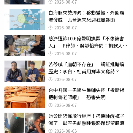
2026-08-07
白海豚來勢洶洶！移動變慢、外圍環
流發威 北台週末恐迎狂風暴雨
2026-08-07
慈濟遭詐10.6億聲明挨轟「不像被害
人」 P律師、吳靜怡齊問：捐款人有
權知道真相
2026-08-07
苦苓喊「唐朝不存在」 網紅批瞎編
歷史：李白、杜甫用鮮卑文寫詩？
2026-08-07
台中升國一男學生暑輔失控「折斷掃
把刺傷老師眼」 恐害失明
2026-08-07
她公開恐怖飛行經歷！搭機睡醒褲子
濕了 鄰座男趁熟睡猥褻還疑留體液
2026-08-05