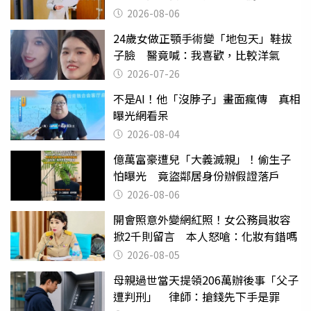
2026-08-06
24歲女做正顎手術變「地包天」鞋拔
子臉 醫竟喊：我喜歡，比較洋氣
2026-07-26
不是AI！他「沒脖子」畫面瘋傳 真相
曝光網看呆
2026-08-04
億萬富豪遭兒「大義滅親」！偷生子
怕曝光 竟盜鄰居身份辦假證落戶
2026-08-06
開會照意外變網紅照！女公務員妝容
掀2千則留言 本人怒嗆：化妝有錯嗎
2026-08-05
母親過世當天提領206萬辦後事「父子
遭判刑」 律師：搶錢先下手是罪