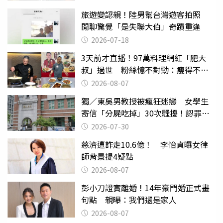
旅遊變認親！陸男幫台灣遊客拍照
閒聊驚覺「是失聯大伯」奇蹟重逢
2026-07-18
3天前才直播！97萬料理網紅「肥大
叔」過世 粉絲憶不對勁：瘦得不合
理
2026-08-07
獨／東吳男教授被瘋狂迷戀 女學生
寄信「分屍吃掉」30次騷擾！認罪免
關
2026-07-30
慈濟遭詐走10.6億！ 李怡貞曝女律
師背景提4疑點
2026-08-07
彭小刀證實離婚！14年豪門婚正式畫
句點 親曝：我們還是家人
2026-08-07