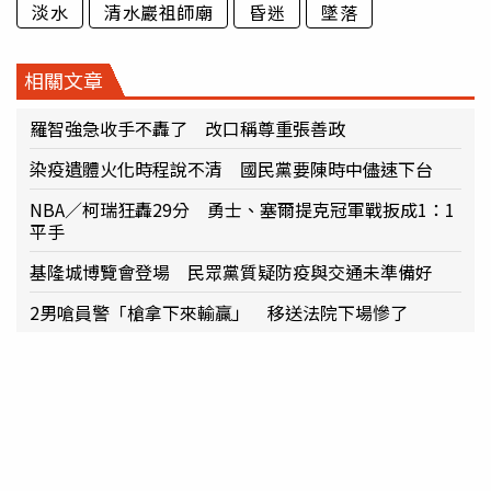
淡水
清水巖祖師廟
昏迷
墜落
相關文章
羅智強急收手不轟了 改口稱尊重張善政
染疫遺體火化時程說不清 國民黨要陳時中儘速下台
NBA／柯瑞狂轟29分 勇士、塞爾提克冠軍戰扳成1：1
平手
基隆城博覽會登場 民眾黨質疑防疫與交通未準備好
2男嗆員警「槍拿下來輸贏」 移送法院下場慘了