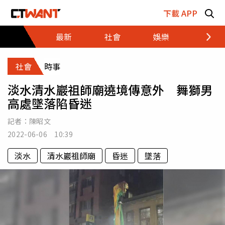
跳至主要內容區塊
下載 APP
最新
社會
娛樂
財經
社會
時事
淡水清水巖祖師廟遶境傳意外 舞獅男
高處墜落陷昏迷
記者：
陳昭文
2022-06-06 10:39
淡水
清水巖祖師廟
昏迷
墜落