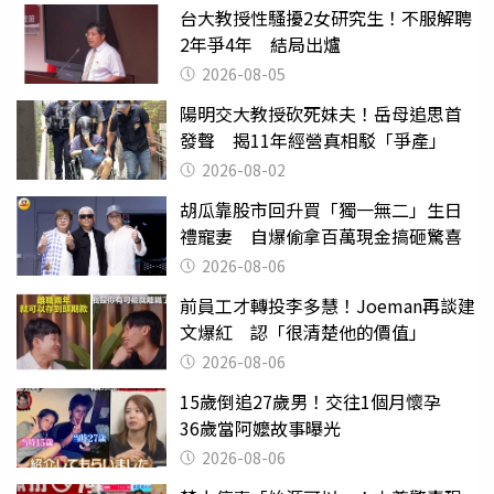
台大教授性騷擾2女研究生！不服解聘
2年爭4年 結局出爐
2026-08-05
陽明交大教授砍死妹夫！岳母追思首
發聲 揭11年經營真相駁「爭產」
2026-08-02
胡瓜靠股市回升買「獨一無二」生日
禮寵妻 自爆偷拿百萬現金搞砸驚喜
2026-08-06
前員工才轉投李多慧！Joeman再談建
文爆紅 認「很清楚他的價值」
2026-08-06
15歲倒追27歲男！交往1個月懷孕
36歲當阿嬤故事曝光
2026-08-06