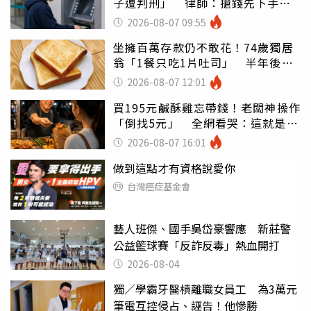
子遭判刑」 律師：搶錢先下手是
罪
2026-08-07 09:55
坐擁百萬存款仍不敢花！74歲獨居
翁「1餐只吃1片吐司」 半年後暴
瘦嚇壞女兒
2026-08-07 12:01
買195元鹹酥雞忘帶錢！老闆神操作
「倒找5元」 全網看哭：這就是台
灣
2026-08-07 16:01
做到這點才有資格說愛你
台灣癌症基金會
藝人班傑、國手吳岱豪響應 新莊警
公益籃球賽「反詐反毒」熱血開打
2026-08-04
獨／學霸牙醫槓離職女員工 為3萬元
筆電互控侵占、誣告！他慘勝