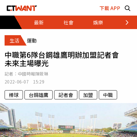
跳至主要內容區塊
下載 APP
最新
社會
娛樂
財經
生活
運動
中職第6隊台鋼雄鷹明辦加盟記者會
未來主場曝光
記者：
中國時報陳筱琳
2022-06-07 15:29
棒球
台鋼雄鷹
記者會
加盟
中職