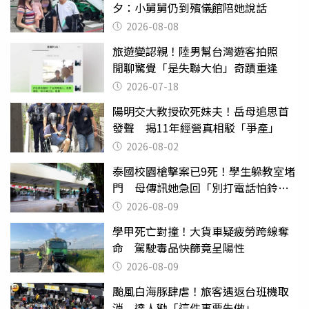
夕：小舅舅仍到殯儀館陪她說話
2026-08-08
旅遊變認親！陸男幫台灣遊客拍照
閒聊驚覺「是失聯大伯」奇蹟重逢
2026-07-18
陽明交大教授砍死妹夫！岳母追思首
發聲 揭11年經營真相駁「爭產」
2026-08-02
泰國校園槍擊案已9死！學生躲教室堵
門 母傳訊她急回「別打電話怕鈴
響」
2026-08-09
學甲死亡對撞！大貨車疑疲勞跨線奪
命 駕駛毒品快篩竟呈陽性
2026-08-09
颱風白海豚肆虐！旅客遇返台班機取
消 達人勸「這件事要先做」