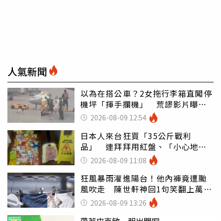
人氣新聞
以為在搭公車？2女拖行李箱直闖停
機坪「揮手攔機」 荒謬影片曝網
傻眼
2026-08-09 12:54
日本人來台狂買「35公斤戰利
品」 連拜拜用紅盤、「小心地
滑」告示牌也帶回家
2026-08-09 11:08
狂風暴雨灌進陽台！他內褲竟遭颱
風吹走 陳世軒神回1句笑翻上萬網
友
2026-08-09 13:26