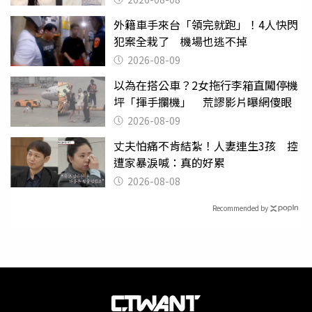
外籍車手來台「領完就跑」！4人快閃
犯案全栽了 機場也逃不掉
2026-08-09
以為在搭公車？2女拖行李箱直闖停機
坪「揮手攔機」 荒謬影片曝網傻眼
2026-08-09
丈夫怕痛不肯結紮！人妻連生3孩 控
遭家暴淚喊：真的好累
2026-08-08
Recommended by