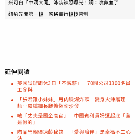
米可白「中洞大開」泳裝辣照曝光！網：噴鼻血了
紐約先開第一槍 嚴格實行槍枝管制
延伸閱讀
英國試辦周休3日「不減薪」 70間公司3300名員
工參與
「張君雅小妹妹」甩肉臉爆炸頭 變身火辣護理
師…露纖細長腿慵懶倚沙發
嗆「丈夫是國企高官」 中國賓利貴婦遭起底「全
是假的」
陶晶瑩親曝凍齡秘訣 「愛與陪伴」是幸福不二心
法