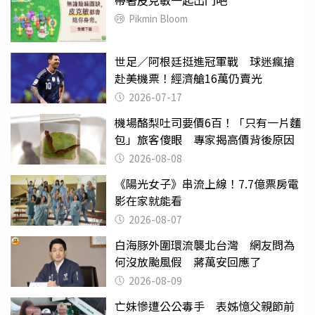
帶著皮克敏一起出門吧
Pikmin Bloom
世足／阿根廷挺進冠軍戰 球迷瘋搶
赴美機票！經濟艙16萬仍賣光
2026-07-17
機場酪梨吐司要價6百！「只有一片麵
包」旅客傻眼 專家揭高價背後原因
2026-08-08
《陽光女子》串流上線！7.7億票房電
影在家就能看
2026-08-07
白海豚外圍環流襲北台灣 網友問為
何沒放颱風假 蔣萬安回應了
2026-08-09
亡妹慘遭公公毒手 表姊憶父親節前