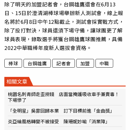
除了明天的加盟記者會，台鋼雄鷹還會在6月13
日、15日於澄清湖棒球場舉辦新人測試會，線上報
名將於6月8日中午12點截止，測試會採實戰方式，
除了投打對決，球員還須下場守備，讓球團更了解
球員表現，錄取選手將獲台鋼雄鷹球團推薦，具備
2022中華職棒年度新人選拔會資格。
棒球
台鋼雄鷹
記者會
加盟
中職
相關文章
桃園名刺青師走歪撈錢 店面當掩護吸收車手兼賣毒！
下場慘了
「全明星」吳霏回歸本業 訂下目標前進「金曲獎」
炎亞綸風格轉變不被接受 陳珊妮妙喻「消業障」