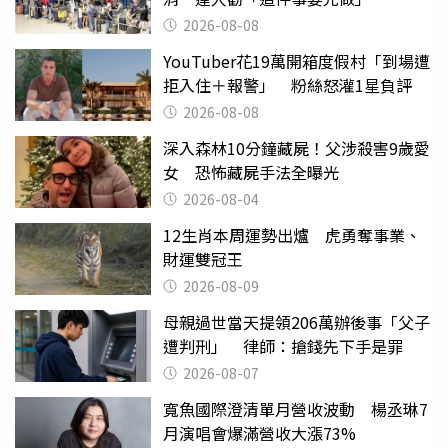
2026-08-08
YouTuber花19萬開箱度假村「到場遭
拒入住＋報警」 粉絲怒灌1星負評
2026-08-08
深入森林10分鐘藏屍！父涉殺害9歲愛
女 恐怖藏屍手法全曝光
2026-08-04
12生肖本周運勢出爐 虎勇奪事業、
財運雙冠王
2026-08-09
母親過世當天提領206萬辦後事「父子
遭判刑」 律師：搶錢先下手是罪
2026-08-07
寬魚國際澄清單月營收波動 楊丞琳7
月演唱會爆滿營收大漲73%