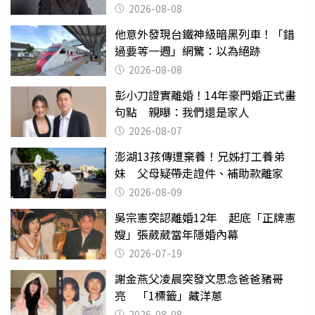
2026-08-08
他意外發現台鐵神級暗黑列車！「錯
過要等一週」網驚：以為絕跡
2026-08-08
彭小刀證實離婚！14年豪門婚正式畫
句點 親曝：我們還是家人
2026-08-07
澎湖13孩傳遭棄養！兄姊打工養弟
妹 父母疑帶走證件、補助款離家
2026-08-09
吳宗憲突認離婚12年 起底「正牌憲
嫂」張葳葳當年隱婚內幕
2026-07-19
謝金燕父凌晨突發文思念爸爸豬哥
亮 「1標籤」藏洋蔥
2026-08-08