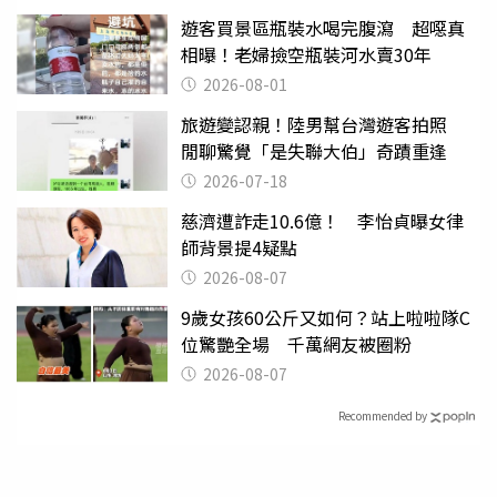
遊客買景區瓶裝水喝完腹瀉 超噁真
相曝！老婦撿空瓶裝河水賣30年
2026-08-01
旅遊變認親！陸男幫台灣遊客拍照
閒聊驚覺「是失聯大伯」奇蹟重逢
2026-07-18
慈濟遭詐走10.6億！ 李怡貞曝女律
師背景提4疑點
2026-08-07
9歲女孩60公斤又如何？站上啦啦隊C
位驚艷全場 千萬網友被圈粉
2026-08-07
Recommended by