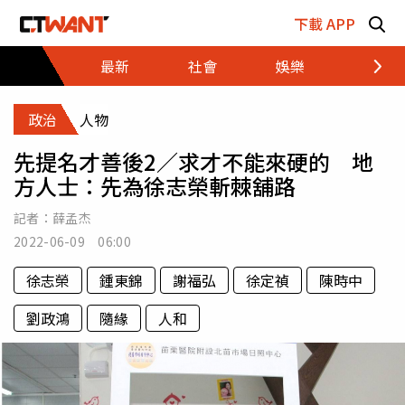
跳至主要內容區塊
下載 APP
最新
社會
娛樂
財經
政治
人物
先提名才善後2／求才不能來硬的 地
方人士：先為徐志榮斬棘舖路
記者：
薛孟杰
2022-06-09 06:00
徐志榮
鍾東錦
謝福弘
徐定禎
陳時中
劉政鴻
隨緣
人和