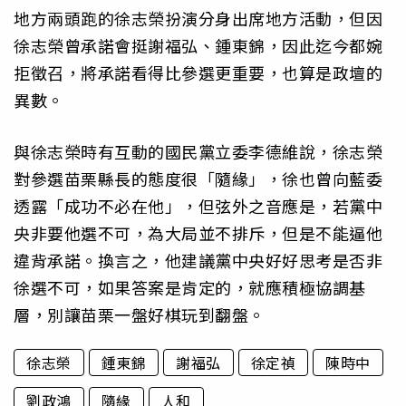
地方兩頭跑的徐志榮扮演分身出席地方活動，但因
徐志榮曾承諾會挺謝福弘、鍾東錦，因此迄今都婉
拒徵召，將承諾看得比參選更重要，也算是政壇的
異數。
與徐志榮時有互動的國民黨立委李德維說，徐志榮
對參選苗栗縣長的態度很「隨緣」，徐也曾向藍委
透露「成功不必在他」，但弦外之音應是，若黨中
央非要他選不可，為大局並不排斥，但是不能逼他
違背承諾。換言之，他建議黨中央好好思考是否非
徐選不可，如果答案是肯定的，就應積極協調基
層，別讓苗栗一盤好棋玩到翻盤。
徐志榮
鍾東錦
謝福弘
徐定禎
陳時中
劉政鴻
隨緣
人和