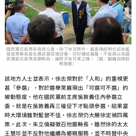
國民黨在苗栗有兩席立委，除了徐志榮外，藍委陳超明也認為藍
營苗栗縣長提名應該要戒慎恐懼，好好團結基層，不能誤以為國
民黨能在苗栗長期執政，讓對手有可乘之機。（圖／翻攝自陳超
明臉書）
該地方人士並表示，徐志榮對於「人和」的重視更
甚「參選」，對於選舉常展現出「可選可不選」的
被動態度，他在國民黨前主席吳敦義任內參選立
委，就是在吳敦義再三催促下才點頭參選，結果當
時大環境雖對藍營不佳，徐志榮仍大勝徐定禎四萬
票。此次，朱立倫擬徵召他選縣長，雖然徐的太太
王慧珍並不反對他繼續為鄉親服務，並不時替中央