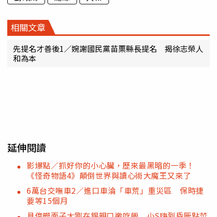
相關文章
先提名才善後1／婉謝國民黨苗栗縣長提名 揭徐志榮人
和為本
延伸閱讀
影爆點／抓好你的小心臟，歷來最黑暗的一季！
《怪奇物語4》顛倒世界與讀心術大魔王又來了
6萬台交嘸車2／進口車淪「車荒」重災區 保時捷
要等15個月
具俊曄面子大劉在錫親口邀吃飯 小S嗨到昏厥點菜