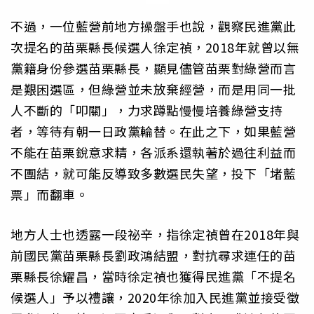
不過，一位藍營前地方操盤手也說，觀察民進黨此
次提名的苗栗縣長候選人徐定禎，2018年就曾以無
黨籍身份參選苗栗縣長，顯見儘管苗栗對綠營而言
是艱困選區，但綠營並未放棄經營，而是用同一批
人不斷的「叩關」，力求蹲點慢慢培養綠營支持
者，等待有朝一日政黨輪替。在此之下，如果藍營
不能在苗栗銳意求精，各派系還執著於過往利益而
不團結，就可能反導致多數選民失望，投下「堵藍
票」而翻車。
地方人士也透露一段祕辛，指徐定禎曾在2018年與
前國民黨苗栗縣長劉政鴻結盟，對抗尋求連任的苗
栗縣長徐耀昌，當時徐定禎也獲得民進黨「不提名
候選人」予以禮讓，2020年徐加入民進黨並接受徵