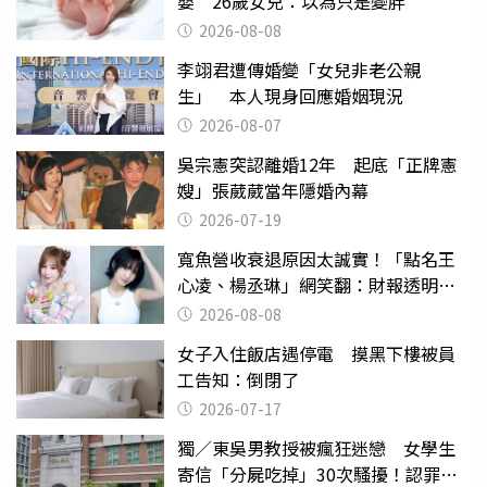
嬰 26歲女兒：以為只是變胖
2026-08-08
李翊君遭傳婚變「女兒非老公親
生」 本人現身回應婚姻現況
2026-08-07
吳宗憲突認離婚12年 起底「正牌憲
嫂」張葳葳當年隱婚內幕
2026-07-19
寬魚營收衰退原因太誠實！「點名王
心凌、楊丞琳」網笑翻：財報透明度
滿分
2026-08-08
女子入住飯店遇停電 摸黑下樓被員
工告知：倒閉了
2026-07-17
獨／東吳男教授被瘋狂迷戀 女學生
寄信「分屍吃掉」30次騷擾！認罪免