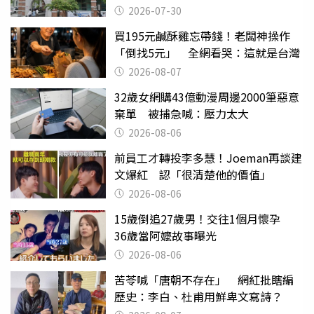
關
2026-07-30
買195元鹹酥雞忘帶錢！老闆神操作
「倒找5元」 全網看哭：這就是台灣
2026-08-07
32歲女網購43億動漫周邊2000筆惡意
棄單 被捕急喊：壓力太大
2026-08-06
前員工才轉投李多慧！Joeman再談建
文爆紅 認「很清楚他的價值」
2026-08-06
15歲倒追27歲男！交往1個月懷孕
36歲當阿嬤故事曝光
2026-08-06
苦苓喊「唐朝不存在」 網紅批瞎編
歷史：李白、杜甫用鮮卑文寫詩？