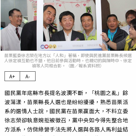
苗栗藍委徐志榮在地方以「人和」著稱，即使與民進黨苗栗縣長候選
人徐定禎互動也不錯，他日前參與活動時，也親切的與陳時中、徐定
禎等人同框合影。（圖／報系資料照）
A+
A-
國民黨年底縣市長提名波瀾不斷，「桃園之亂」餘
波蕩漾，苗栗縣長人選也是紛紛擾擾，熟悉苗栗派
系的選情人士說，國民黨在苗栗贏面大，不料立委
徐志榮卻執意婉拒被徵召，黨中央如今得先整合地
方派系，仿傚綠營手法先將人選與各路人馬利益結