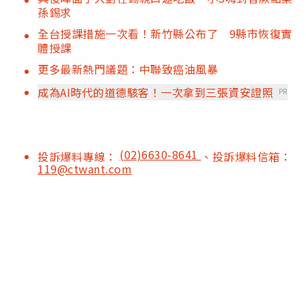
孫錫求
全台授課措施一次看！新竹縣公布了 9縣市恢復實
體授課
更多最新熱門議題：中聯致癌油風暴
成為AI時代的道德駭客！一次拿到三張資安證照
PR
(02)6630-8641
投訴爆料專線：
、投訴爆料信箱：
119@ctwant.com