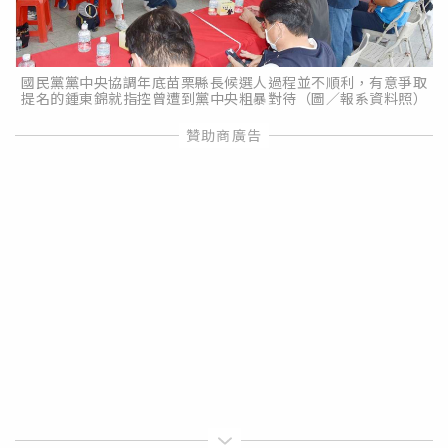
國民黨黨中央協調年底苗栗縣長候選人過程並不順利，有意爭取
提名的鍾東錦就指控曾遭到黨中央粗暴對待（圖／報系資料照）