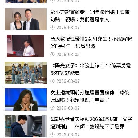
2026-08-07
彭小刀證實離婚！14年豪門婚正式畫
句點 親曝：我們還是家人
2026-08-07
台大教授性騷擾2女研究生！不服解聘
2年爭4年 結局出爐
2026-08-05
《陽光女子》串流上線！7.7億票房電
影在家就能看
2026-08-07
女主播鏡頭前打瞌睡畫面瘋傳 背後
原因曝！觀眾挺她：辛苦了
2026-08-07
母親過世當天提領206萬辦後事「父子
遭判刑」 律師：搶錢先下手是罪
2026-08-07