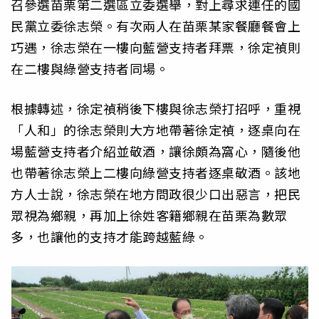
召參選苗栗第二選區立委選舉，對上尋求連任的國
民黨立委徐志榮。有次兩人在苗栗某家餐廳餐會上
巧遇，徐志榮在一樓向藍營支持者拜票，徐定禎則
在二樓與綠營支持者同場。
根據轉述，徐定禎稍後下樓與徐志榮打招呼，重視
「人和」的徐志榮則大方地帶著徐定禎，逐桌向在
場藍營支持者介紹並敬酒，讓徐頗為窩心，隨後他
也帶著徐志榮上二樓向綠營支持者逐桌敬酒。該地
方人士說，徐志榮在地方問政很少口出惡言，把民
眾視為鄉親，再加上徐姓客籍鄉親在苗栗為數眾
多，也讓他的支持才能跨越藍綠。