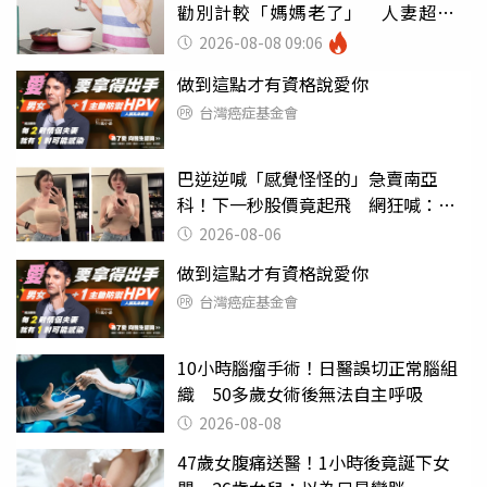
勸別計較「媽媽老了」 人妻超崩
潰：我像台傭
2026-08-08 09:06
做到這點才有資格說愛你
台灣癌症基金會
巴逆逆喊「感覺怪怪的」急賣南亞
科！下一秒股價竟起飛 網狂喊：大V
天龍
2026-08-06
做到這點才有資格說愛你
台灣癌症基金會
10小時腦瘤手術！日醫誤切正常腦組
織 50多歲女術後無法自主呼吸
2026-08-08
47歲女腹痛送醫！1小時後竟誕下女