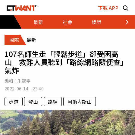
跳至主要內容區塊
下載 APP
最新
社會
娛樂
財經
國際
最新
107名師生走「輕鬆步道」卻受困高
山 救難人員聽到「路線網路隨便查」
氣炸
編輯：
朱冠宇
2022-06-14 23:40
步道
登山
路線
阿爾卑斯山