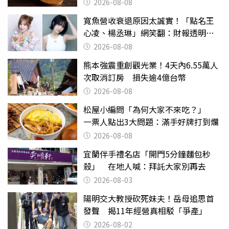
2026-08-08
寬魚營收衰退原因太誠實！「點名王
心凌、楊丞琳」網笑翻：財報透明度
滿分
2026-08-08
熊本強震重創觀光業！4天內6.55萬人
次取消訂房 損失逾4億台幣
2026-08-08
松屋小編問「為何大家不來吃？」
一票人點出3大問題：滿手好牌打到爛
2026-08-08
宜蘭伴手禮名店「開門5分鐘麵包秒
殺」 在地人喊：拜託大家別再去
2026-08-03
陽明交大教授砍死妹夫！岳母追思首
發聲 揭11年經營真相駁「爭產」
2026-08-02