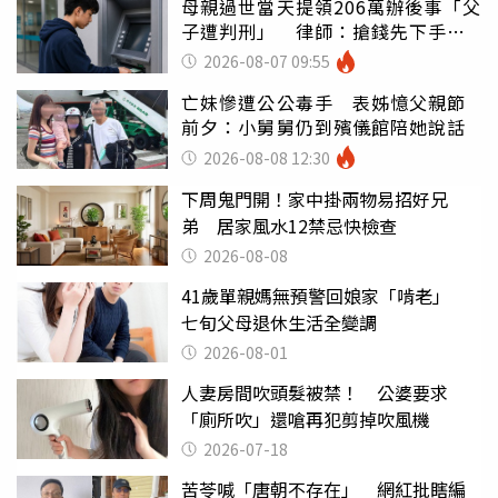
母親過世當天提領206萬辦後事「父
子遭判刑」 律師：搶錢先下手是
罪
2026-08-07 09:55
亡妹慘遭公公毒手 表姊憶父親節
前夕：小舅舅仍到殯儀館陪她說話
2026-08-08 12:30
下周鬼門開！家中掛兩物易招好兄
弟 居家風水12禁忌快檢查
2026-08-08
41歲單親媽無預警回娘家「啃老」
七旬父母退休生活全變調
2026-08-01
人妻房間吹頭髮被禁！ 公婆要求
「廁所吹」還嗆再犯剪掉吹風機
2026-07-18
苦苓喊「唐朝不存在」 網紅批瞎編