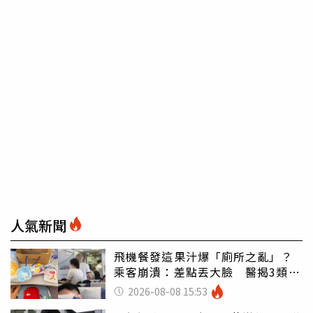
人氣新聞
飛機餐發這果汁爆「廁所之亂」？
乘客崩潰：差點丟大臉 醫揭3類人
別亂喝
2026-08-08 15:53