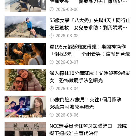
院都受害 「醫療暴力男」離譜紀錄
曝光
2026-08-06
55歲女攀「八大秀」失聯4天！同行山
友已獲救 女兒急求助：剩我媽媽還
沒找到
2026-08-08
買195元鹹酥雞忘帶錢！老闆神操作
「倒找5元」 全網看哭：這就是台灣
2026-08-07
深入森林10分鐘藏屍！父涉殺害9歲愛
女 恐怖藏屍手法全曝光
2026-08-04
15歲倒追27歲男！交往1個月懷孕
36歲當阿嬤故事曝光
2026-08-06
NCC無委員卡住藍牙設備進口 政院
擬下週核准主管代決行