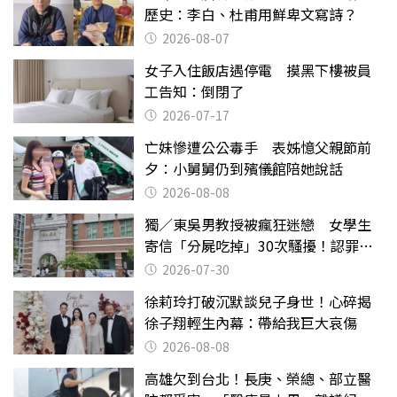
歷史：李白、杜甫用鮮卑文寫詩？
2026-08-07
女子入住飯店遇停電 摸黑下樓被員
工告知：倒閉了
2026-07-17
亡妹慘遭公公毒手 表姊憶父親節前
夕：小舅舅仍到殯儀館陪她說話
2026-08-08
獨／東吳男教授被瘋狂迷戀 女學生
寄信「分屍吃掉」30次騷擾！認罪免
關
2026-07-30
徐莉玲打破沉默談兒子身世！心碎揭
徐子翔輕生內幕：帶給我巨大哀傷
2026-08-08
高雄欠到台北！長庚、榮總、部立醫