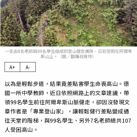
一支由8名老師與99名學生組成的登山健走團隊，日前受困在阿爾卑
斯山上。（圖／翻攝自推特）
A+
A-
以為是輕鬆步道，結果竟差點害學生命喪高山。德
國一所中學教師，近日依照網路上的文章建議，帶
領99名學生前往阿爾卑斯山脈健走，卻因沒發現文
章作者是「專業登山家」，讓輕鬆健行差點變成通
往天堂的階梯，與99名學生、另外7名老師總共107
人受困高山。