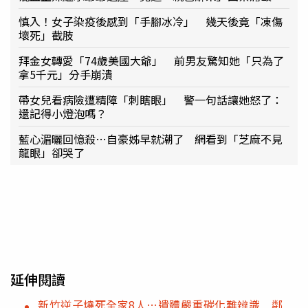
慎入！女子染疫後感到「手腳冰冷」 幾天後竟「凍傷
壞死」截肢
拜金女轉愛「74歲美國大爺」 前男友驚知她「只為了
拿5千元」分手崩潰
帶女兒看病險遭精障「刺瞎眼」 警一句話讓她怒了：
還記得小燈泡嗎？
藍心湄曬回憶殺…自豪姊早就潮了 網看到「芝麻不見
龍眼」卻哭了
延伸閱讀
新竹逆子燒死全家8人…遺體嚴重碳化難辨識 鄰