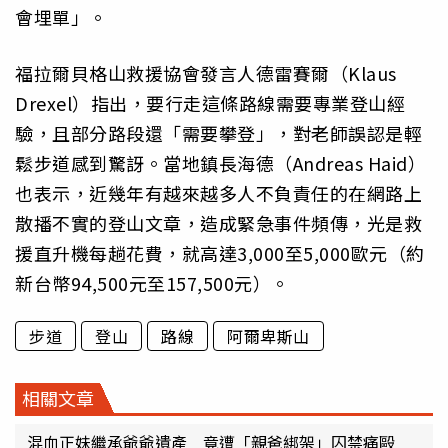
會埋單」。
福拉爾貝格山救援協會發言人德雷賽爾（Klaus
Drexel）指出，要行走這條路線需要專業登山經
驗，且部分路段還「需要攀登」，對老師誤認是輕
鬆步道感到驚訝。當地鎮長海德（Andreas Haid）
也表示，近幾年有越來越多人不負責任的在網路上
散播不實的登山文章，造成緊急事件頻傳，光是救
援直升機每趟花費，就高達3,000至5,000歐元（約
新台幣94,500元至157,500元）。
步道
登山
路線
阿爾卑斯山
相關文章
混血正妹繼承爺爺遺產 竟遭「親爸綁架」囚禁痛毆