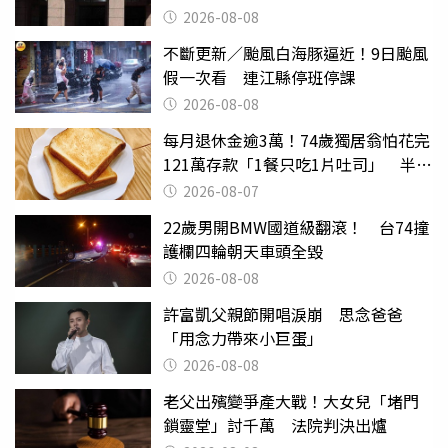
2026-08-08
不斷更新／颱風白海豚逼近！9日颱風
假一次看 連江縣停班停課
2026-08-08
每月退休金逾3萬！74歲獨居翁怕花完
121萬存款「1餐只吃1片吐司」 半年
後暴瘦嚇壞女兒
2026-08-07
22歲男開BMW國道級翻滾！ 台74撞
護欄四輪朝天車頭全毀
2026-08-08
許富凱父親節開唱淚崩 思念爸爸
「用念力帶來小巨蛋」
2026-08-08
老父出殯變爭產大戰！大女兒「堵門
鎖靈堂」討千萬 法院判決出爐