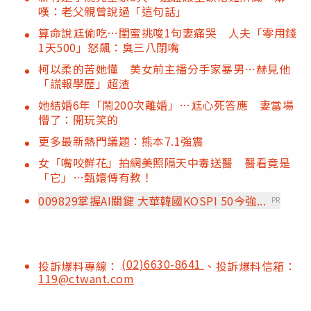
嘆：老父親曾說過「這句話」
算命說尪偷吃…閨蜜挑唆1句妻痛哭 人夫「零用錢
1天500」怒飆：臭三八閉嘴
柯以柔的苦她懂 美女前主播分手家暴男…赫見他
「謊報學歷」超渣
她結婚6年「鬧200次離婚」…尪心死答應 妻當場
懵了：開玩笑的
更多最新熱門議題：熊本7.1強震
女「嘴咬鮮花」拍網美照隔天中毒送醫 醫看竟是
「它」…甄嬛傳有教！
009829掌握AI關鍵 大華韓國KOSPI 50今強...
PR
(02)6630-8641
投訴爆料專線：
、投訴爆料信箱：
119@ctwant.com