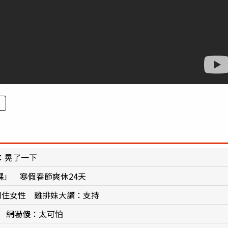
：晃了一下
課」 寒假春節爽休24天
同住女性 雞排妹大讚：支持
 網嚇傻：太可怕