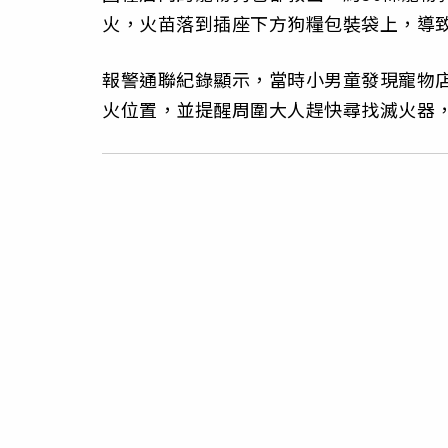
火，火苗落到插座下方狗糧包裝袋上，導
報警通聯紀錄顯示，當時小男童發現寵物店
火位置，並提醒周圍大人趕快尋找滅火器