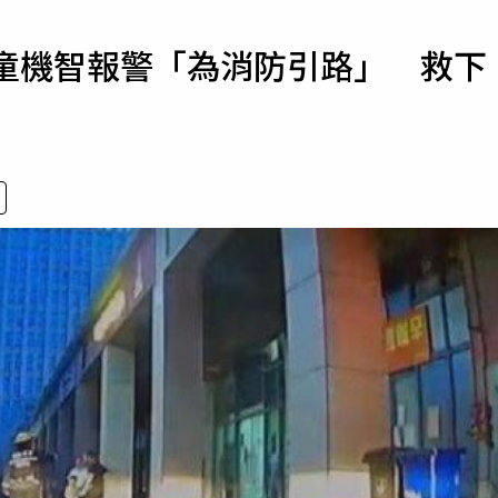
寵物
男童機智報警「為消防引路」 救下
運勢
運動
梅酒