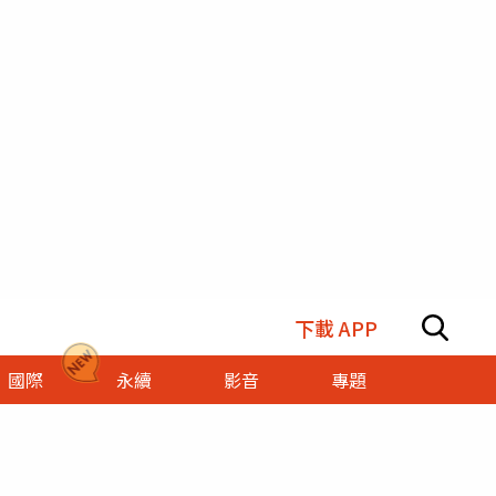
下載 APP
國際
永續
影音
專題