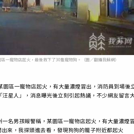
園區一寵物店起火，最後救下了30隻寵物狗。（圖／翻攝我蘇網）
，某園區一寵物店起火，有大量濃煙冒出，消防員到場後
「汪星人」，消息曝光後立刻引起熱議，不少網友留言
州一名男孩報警稱，某園區一寵物店起火，有大量濃煙
門出來，我探頭進去看，發現狗狗的籠子附近都起火