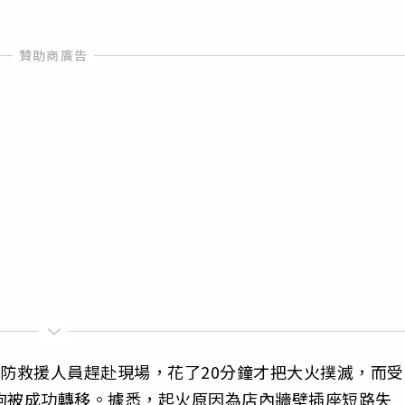
消防救援人員趕赴現場，花了20分鐘才把大火撲滅，而受
狗被成功轉移。據悉，起火原因為店內牆壁插座短路失