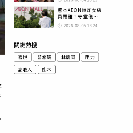
神調味：自己做不
熊本AEON爆炸女店
出來
員罹難！守靈儀式
擺純白婚紗 「妻
2026-08-05 13:24
已不在身邊」他淚
喊：無法想像
關鍵熱搜
喜悅
普悠瑪
林慶同
阻力
高收入
熊本
立
大
冒