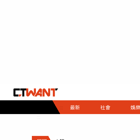
社會首頁
娛樂首頁
財經首頁
政
:::
最新
社會
娛
時事
即時
熱線
:::
直擊
大條
人物
調查
專題
３Ｃ