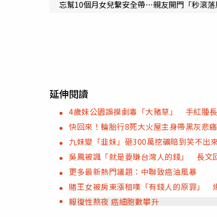
忘幫10個月女兒繫安全帶…親友開門「秒滾
延伸閱讀
4歲妹公園誤摸劇毒「大豬草」 手紅腫
快回來！輪胎行8死大火屋主身帶黑灰悲痛
九妹變「韭妹」砸300萬挖礦賠到笑不出
吳鳳被諷「就是要賺台灣人的錢」 長文
更多最新熱門議題：中聯致癌油風暴
賭王女被房東漲租嘆「有錢人的原罪」 
報復性熬夜 癌細胞數攀升