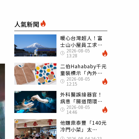
人氣新聞
暖心台灣超人！富
士山小屋員工求助
2026-08-05
「想活下去」 山
13:28
友狂背物資上山：
台灣真的是寶島
二伯Hahababy千元
童裝標示「內外層
2026-08-05
皆純棉」 SGS檢
12:15
測證明：內裡100%
聚酯纖維
外科醫誤接器官！
病患「腸道閉環」
2026-08-05
無法排便險死 同
14:46
行看傻：糟糕至極
他嫌鼎泰豐「140元
冷門小菜」太
貴！ 老饕卻狂推
2026-08-04 16:23