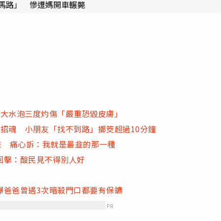
落馬路」 慘遭媽開車輾斃
長大水泡三度灼傷「嚴重恐毀皮膚」
招魂 小朋友「找不到路」擲筊超過10分鐘
來 痛心訴：我就是最韭的那一種
回擊：酸民見不得別人好
爆爸爸曾遇3次暗殺門口都要有保鑣
PR