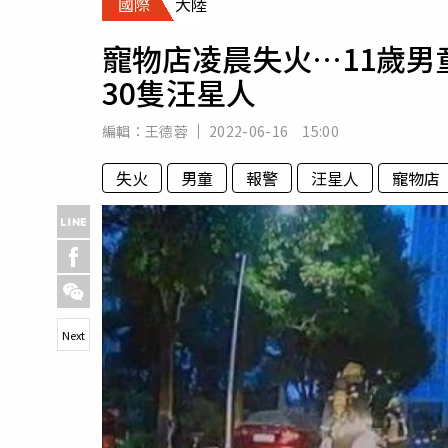
國際
大陸
人物
汽車
寵物店凌晨失火…11歲
專欄
30隻汪星人
房產新勢力
編輯：
王德蓉
2022-06-16 15:00
失火
男童
報警
汪星人
寵物店
Next