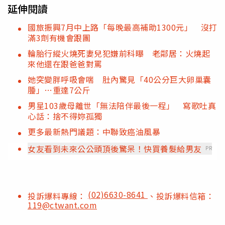
延伸閱讀
國旅振興7月中上路「每晚最高補助1300元」 沒打
滿3劑有機會跟團
輪胎行縱火燒死妻兒犯嫌前科曝 老鄰居：火燒起
來他還在跟爸爸對罵
她突變胖呼吸會喘 肚內驚見「40公分巨大卵巢囊
腫」…重達7公斤
男星103歲母離世「無法陪伴最後一程」 寫歌吐真
心話：捨不得妳孤獨
更多最新熱門議題：中聯致癌油風暴
女友看到未來公公頭頂後驚呆！快買養髮給男友
PR
(02)6630-8641
投訴爆料專線：
、投訴爆料信箱：
119@ctwant.com