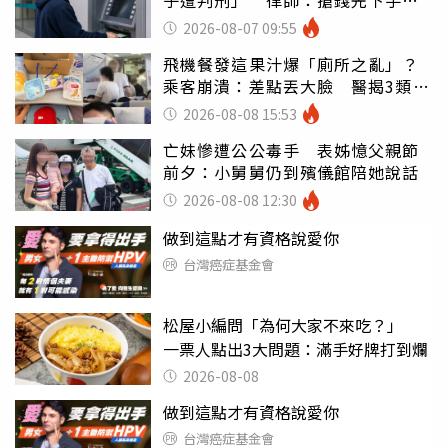
罪
2026-08-07 09:55
飛機餐發這果汁爆「廁所之亂」？
乘客崩潰：差點丟大臉 醫揭3類人
別亂喝
2026-08-08 15:53
亡妹慘遭公公毒手 表姊憶父親節
前夕：小舅舅仍到殯儀館陪她說話
2026-08-08 12:30
做到這點才有資格說愛你
台灣癌症基金會
松屋小編問「為何大家不來吃？」
一票人點出3大問題：滿手好牌打到爛
2026-08-08
做到這點才有資格說愛你
台灣癌症基金會