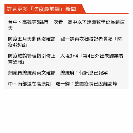
詳見更多「防疫最前線」新聞
台中、高雄等5縣市一次看 高中以下遠距教學延長到這
天
防疫五月天剩他沒確診 羅一鈞再次獨撐記者會揭「防
疫4妙招」
防疫旅館管理指引修正 入境3+4「第4日外出未歸業者
需通報」
網瘋傳總統蔡英文確診 總統府：假訊息已報案
中、南部還在高原期 羅一鈞：整體疫情已脫離高峰