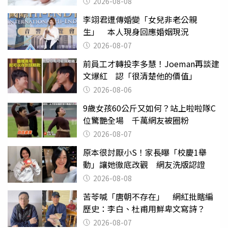
2026-08-08
李翊君遭傳婚變「女兒非老公親
生」 本人現身回應婚姻現況
2026-08-07
前員工才轉投李多慧！Joeman再談建
文爆紅 認「很清楚他的價值」
2026-08-06
9歲女孩60公斤又如何？站上啦啦隊C
位驚艷全場 千萬網友被圈粉
2026-08-07
原本很討厭小S！家長曝「校慶1舉
動」讓她徹底改觀 網友洗版認證
2026-08-08
苦苓喊「唐朝不存在」 網紅批瞎編
歷史：李白、杜甫用鮮卑文寫詩？
2026-08-07