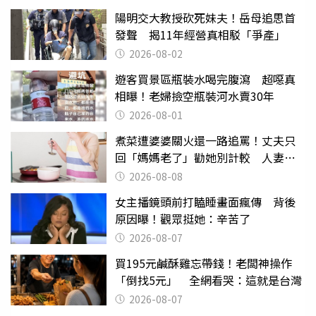
陽明交大教授砍死妹夫！岳母追思首
發聲 揭11年經營真相駁「爭產」
2026-08-02
遊客買景區瓶裝水喝完腹瀉 超噁真
相曝！老婦撿空瓶裝河水賣30年
2026-08-01
煮菜遭婆婆關火還一路追罵！丈夫只
回「媽媽老了」勸她別計較 人妻超
崩潰：我像台傭
2026-08-08
女主播鏡頭前打瞌睡畫面瘋傳 背後
原因曝！觀眾挺她：辛苦了
2026-08-07
買195元鹹酥雞忘帶錢！老闆神操作
「倒找5元」 全網看哭：這就是台灣
2026-08-07