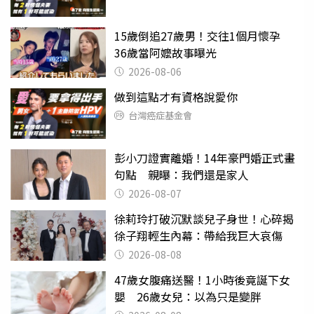
15歲倒追27歲男！交往1個月懷孕
36歲當阿嬤故事曝光
2026-08-06
做到這點才有資格說愛你
台灣癌症基金會
彭小刀證實離婚！14年豪門婚正式畫
句點 親曝：我們還是家人
2026-08-07
徐莉玲打破沉默談兒子身世！心碎揭
徐子翔輕生內幕：帶給我巨大哀傷
2026-08-08
47歲女腹痛送醫！1小時後竟誕下女
嬰 26歲女兒：以為只是變胖