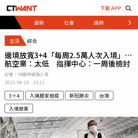
跳至主要內容區塊
下載 APP
最新
社會
娛樂
財經
生活
綜合
邊境放寬3+4「每周2.5萬人次入境」…
航空業：太低 指揮中心：一周後檢討
記者：
中國時報陳人齊
2022-06-16 15:11
3＋4
入境居家檢疫
新冠肺炎
台灣
入境旅客