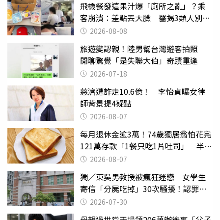
飛機餐發這果汁爆「廁所之亂」？乘
客崩潰：差點丟大臉 醫揭3類人別亂
喝
2026-08-08
旅遊變認親！陸男幫台灣遊客拍照
閒聊驚覺「是失聯大伯」奇蹟重逢
2026-07-18
慈濟遭詐走10.6億！ 李怡貞曝女律
師背景提4疑點
2026-08-07
每月退休金逾3萬！74歲獨居翁怕花完
121萬存款「1餐只吃1片吐司」 半年
後暴瘦嚇壞女兒
2026-08-07
獨／東吳男教授被瘋狂迷戀 女學生
寄信「分屍吃掉」30次騷擾！認罪免
關
2026-07-30
母親過世當天提領206萬辦後事「父子