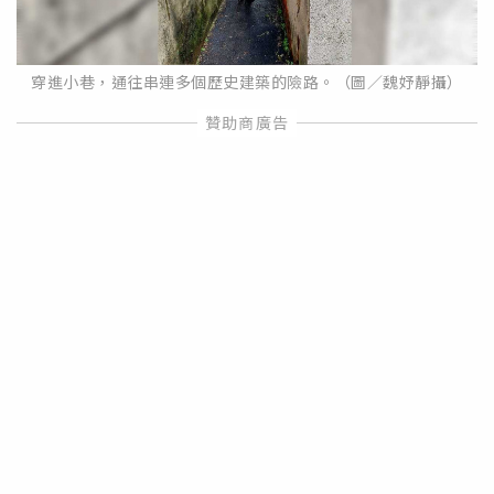
穿進小巷，通往串連多個歷史建築的險路。（圖／魏妤靜攝）