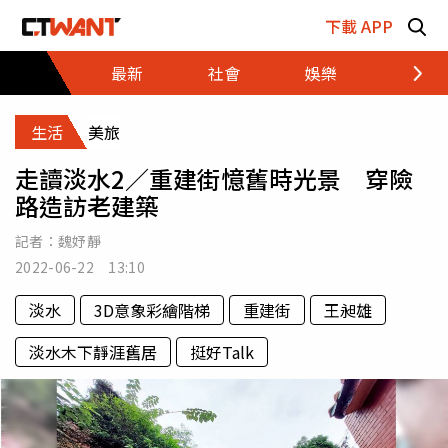
跳至主要內容區塊
下載 APP
最新
社會
娛樂
財經
生活
美旅
走讀淡水2／重建街憶舊時光景 穿險
路造訪老建築
記者：
魏妤靜
2022-06-22 13:10
淡水
3D意象彩繪階梯
重建街
王昶雄
淡水木下靜涯舊居
挺好Talk