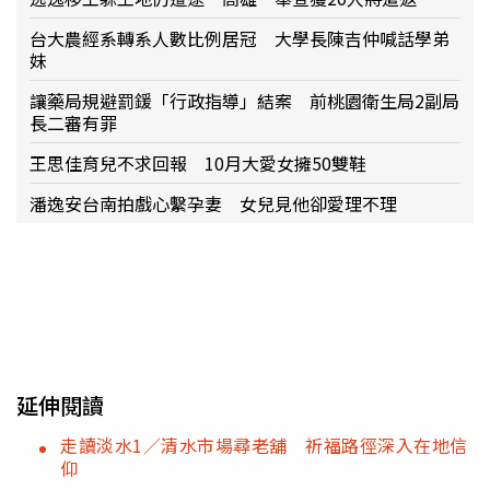
台大農經系轉系人數比例居冠 大學長陳吉仲喊話學弟
妹
讓藥局規避罰鍰「行政指導」結案 前桃園衛生局2副局
長二審有罪
王思佳育兒不求回報 10月大愛女擁50雙鞋
潘逸安台南拍戲心繫孕妻 女兒見他卻愛理不理
延伸閱讀
走讀淡水1／清水市場尋老舖 祈福路徑深入在地信
仰