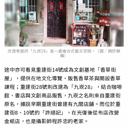
改建老屋的「九崁28」是一處複合式藝文空間。（圖／魏妤靜
攝）
途中亦可看見重建街14號成為文創基地「香草街
屋」，提供在地文化導覽、販售香草茶與開設香草
課程；重建街28號則改建為「九崁28」，結合咖啡
館、書店與文創商品販售，九崁之名則來自重建街
原名，據說早期重建街曾建有九間店舖。而位於重
建街8、10號的「許順記」，在光復後從布店改營
金紙店，也是攝影師程許忠的老家。