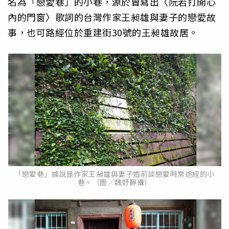
名為「戀愛巷」的小巷，源於曾寫出〈阮若打開心
內的門窗〉歌詞的台灣作家王昶雄與妻子的戀愛故
事，也可路經位於重建街30號的王昶雄故居。
「戀愛巷」據說是作家王昶雄與妻子婚前談戀愛時常途經的小
巷。（圖／魏妤靜攝）