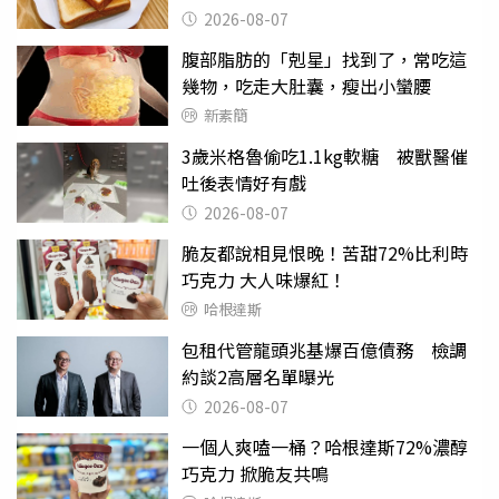
後暴瘦嚇壞女兒
2026-08-07
腹部脂肪的「剋星」找到了，常吃這
幾物，吃走大肚囊，瘦出小蠻腰
新素簡
3歲米格魯偷吃1.1kg軟糖 被獸醫催
吐後表情好有戲
2026-08-07
脆友都說相見恨晚！苦甜72%比利時
巧克力 大人味爆紅！
哈根達斯
包租代管龍頭兆基爆百億債務 檢調
約談2高層名單曝光
2026-08-07
一個人爽嗑一桶？哈根達斯72%濃醇
巧克力 掀脆友共鳴