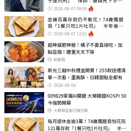
子遭判刑」 律師：搶錢先下手是
罪
2026-08-07 09:55
坐擁百萬存款仍不敢花！74歲獨居
翁「1餐只吃1片吐司」 半年後暴
瘦嚇壞女兒
2026-08-07 12:01
超神減肥神器！橘子不要直接吃，加
點這個！體重天天下降
新素簡
新光三越中秋禮盒開賣！255款送禮清
單一次看，蛋黃酥、日韓甜點全都有
2026-08-06
009829掌握AI關鍵 大華韓國KOSPI 50
今強勢開募
大華銀全能行銷方案
每月退休金逾3萬！74歲獨居翁怕花完
121萬存款「1餐只吃1片吐司」 半年