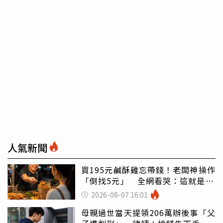
人氣新聞
買195元鹹酥雞忘帶錢！老闆神操作
「倒找5元」 全網看哭：這就是台
灣
2026-08-07 16:01
母親過世當天提領206萬辦後事「父