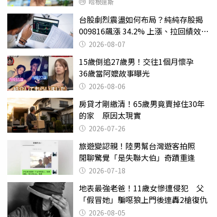
哈根達斯
台股劇烈震盪如何布局？純純存股揭
009816飆漲 34.2% 上漲、拉回績效勝
主動式ETF
2026-08-07
15歲倒追27歲男！交往1個月懷孕
36歲當阿嬤故事曝光
2026-08-06
房貸才剛繳清！65歲男竟賣掉住30年
的家 原因太現實
2026-07-26
旅遊變認親！陸男幫台灣遊客拍照
閒聊驚覺「是失聯大伯」奇蹟重逢
2026-07-18
地表最強老爸！11歲女慘遭侵犯 父
「假冒她」騙噁狼上門後連轟2槍復仇
2026-08-05