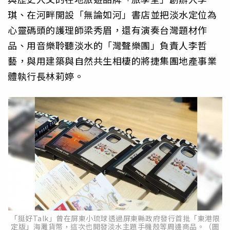
琪、在河畔開設「無論如河」書店並把淡水定位為
心靈碼頭的護理師梁秀眉，還有演奏台灣題材作
品、用音樂聆聽淡水的「灣聲樂團」負責人李哲
藝，與用建築與自然共生相棲的將捷集團地產事業
體執行長林莉婷。
「挺好Talk」曾在屏東小琉球透過屏東縣政府發行首批「東港限
定版」海灘貨幣，這次也開發淡水主題手機殼等周邊商品。（圖