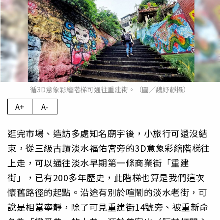
循3D意象彩繪階梯可通往重建街。（圖／魏妤靜攝）
A+
A-
逛完市場、造訪多處知名廟宇後，小旅行可還沒結
束，從三級古蹟淡水福佑宮旁的3D意象彩繪階梯往
上走，可以通往淡水早期第一條商業街「重建
街」，已有200多年歷史，此階梯也算是我們這次
懷舊路徑的起點。沿途有別於喧鬧的淡水老街，可
說是相當寧靜，除了可見重建街14號旁、被重新命