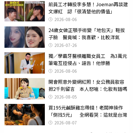
前員工才轉投李多慧！Joeman再談建
文爆紅 認「很清楚他的價值」
2026-08-06
24歲女做正顎手術變「地包天」鞋拔
子臉 醫竟喊：我喜歡，比較洋氣
2026-07-26
獨／學霸牙醫槓離職女員工 為3萬元
筆電互控侵占、誣告！他慘勝
2026-08-06
開會照意外變網紅照！女公務員妝容
掀2千則留言 本人怒嗆：化妝有錯嗎
2026-08-05
買195元鹹酥雞忘帶錢！老闆神操作
「倒找5元」 全網看哭：這就是台灣
2026-08-07