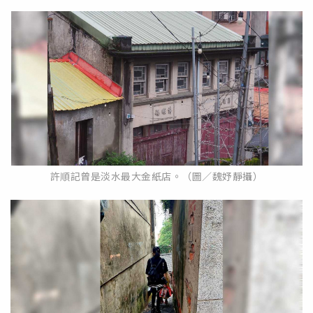
許順記曾是淡水最大金紙店。（圖／魏妤靜攝）