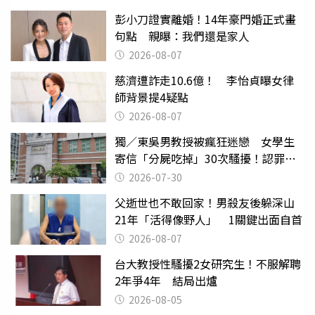
彭小刀證實離婚！14年豪門婚正式畫
句點 親曝：我們還是家人
2026-08-07
慈濟遭詐走10.6億！ 李怡貞曝女律
師背景提4疑點
2026-08-07
獨／東吳男教授被瘋狂迷戀 女學生
寄信「分屍吃掉」30次騷擾！認罪免
關
2026-07-30
父逝世也不敢回家！男殺友後躲深山
21年「活得像野人」 1關鍵出面自首
2026-08-07
台大教授性騷擾2女研究生！不服解聘
2年爭4年 結局出爐
2026-08-05