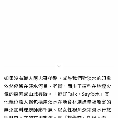
如果沒有職人阿忠哥帶路，或許我們對淡水的印象
依然停留在淡水河景、老街，而少了這些在地煙火
氣的探索或山城尋蹤。「挺好Talk。Say淡水」其
他幾位職人還包括用淡水在地食材創造幸福饗宴的
無添加料理廚師廖千慧、以女性視角深耕淡水行旅
與歷史人文的在地旅遊品牌「旅學堂」創辦人李