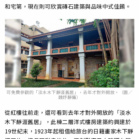
和宅第，現在則可欣賞磚石建築與品味中式佳餚。
可免費參觀的「淡水木下靜涯舊居」，去年才對外開放。（圖／
魏妤靜攝）
從紅樓往前走，還可看到去年才對外開放的「淡水
木下靜涯舊居」，此棟二層洋式樓房建築約興建於
19世紀末，1923年起租借給旅台的日籍畫家木下靜