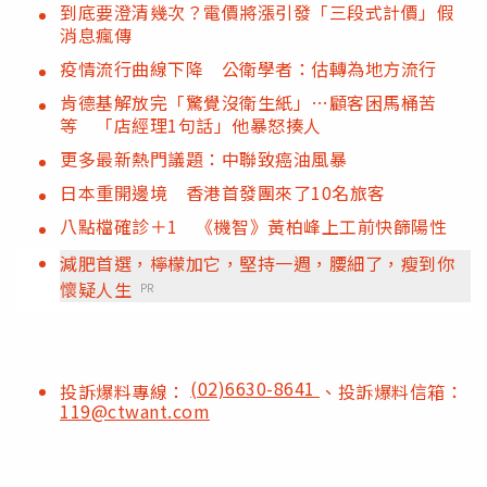
到底要澄清幾次？電價將漲引發「三段式計價」假
消息瘋傳
疫情流行曲線下降 公衛學者：估轉為地方流行
肯德基解放完「驚覺沒衛生紙」…顧客困馬桶苦
等 「店經理1句話」他暴怒揍人
更多最新熱門議題：中聯致癌油風暴
日本重開邊境 香港首發團來了10名旅客
八點檔確診＋1 《機智》黃柏峰上工前快篩陽性
減肥首選，檸檬加它，堅持一週，腰細了，瘦到你
懷疑人生
PR
(02)6630-8641
投訴爆料專線：
、投訴爆料信箱：
119@ctwant.com