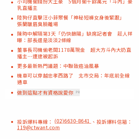
小司機偷錢扮大土豪 5個月偷千餘萬元「斗內」豪
乳直播主
陸狗仔直擊汪小菲聚餐「神秘短褲女身後緊跟」
張蘭皺眉臭臉離場
陳時中解隔第3天「仍快篩陽」缺席記者會 莊人祥
曝：部長還是淡淡2條線
董事長司機偷老闆1178萬現金 超大方斗內大奶直
播主…遭逮被起訴
更多最新熱門議題：中聯致癌油風暴
機車可以穿越忠孝西路了 北市交局：年底前全線
通車
做到這點才有資格說愛你
PR
(02)6630-8641
投訴爆料專線：
、投訴爆料信箱：
119@ctwant.com