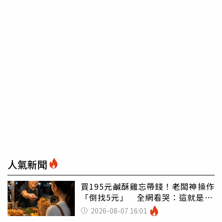
人氣新聞
買195元鹹酥雞忘帶錢！老闆神操作
「倒找5元」 全網看哭：這就是台
灣
2026-08-07 16:01