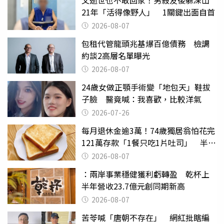
父逝世也不敢回家！男殺友後躲深山
21年「活得像野人」 1關鍵出面自首
2026-08-07
包租代管龍頭兆基爆百億債務 檢調
約談2高層名單曝光
2026-08-07
24歲女做正顎手術變「地包天」鞋拔
子臉 醫竟喊：我喜歡，比較洋氣
2026-07-26
每月退休金逾3萬！74歲獨居翁怕花完
121萬存款「1餐只吃1片吐司」 半年
後暴瘦嚇壞女兒
2026-08-07
：兩岸事業穩健獲利虧轉盈 乾杯上
半年營收23.7億元創同期新高
2026-08-07
苦苓喊「唐朝不存在」 網紅批瞎編