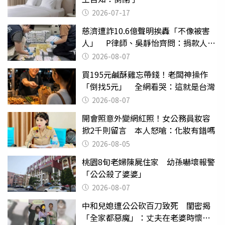
2026-07-17
慈濟遭詐10.6億聲明挨轟「不像被害
人」 P律師、吳靜怡齊問：捐款人有
權知道真相
2026-08-07
買195元鹹酥雞忘帶錢！老闆神操作
「倒找5元」 全網看哭：這就是台灣
2026-08-07
開會照意外變網紅照！女公務員妝容
掀2千則留言 本人怒嗆：化妝有錯嗎
2026-08-05
桃園8旬老婦陳屍住家 幼孫嚇壞報警
「公公殺了婆婆」
2026-08-07
中和兒媳遭公公砍百刀致死 閨密揭
「全家都惡魔」：丈夫在老婆時懷孕