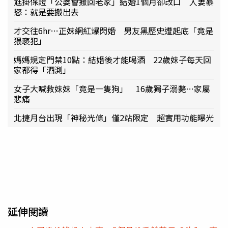
尪掛保證「公婆會搬回老家」結婚1個月卻改口 人妻暴
怒：就是要搬出去
才交往6hr…正妹網紅爆閃婚 男友黑歷史遭起底「竟是
猥褻犯」
媽媽規定門禁10點：結婚後才能喝酒 22歲妹子每天回
家都得「酒測」
女子大喊救妹妹「竟是一隻狗」 16歲獨子溺斃…家屬
悲痛
北捷月台出現「神秘光條」僅2站限定 超實用功能曝光
延伸閱讀