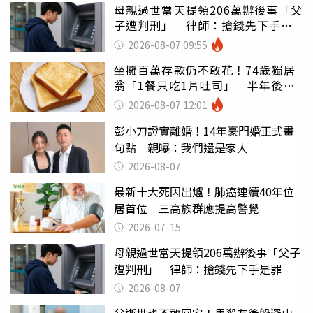
母親過世當天提領206萬辦後事「父
子遭判刑」 律師：搶錢先下手是
罪
2026-08-07 09:55
坐擁百萬存款仍不敢花！74歲獨居
翁「1餐只吃1片吐司」 半年後暴
瘦嚇壞女兒
2026-08-07 12:01
彭小刀證實離婚！14年豪門婚正式畫
句點 親曝：我們還是家人
2026-08-07
最新十大死因出爐！肺癌連續40年位
居首位 三高族群應提高警覺
2026-07-15
母親過世當天提領206萬辦後事「父子
遭判刑」 律師：搶錢先下手是罪
2026-08-07