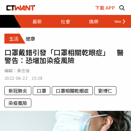
跳至主要內容區塊
下載 APP
最新
社會
娛樂
財經
生活
健康
口罩戴錯引發「口罩相關乾眼症」 醫
警告：恐增加染疫風險
編輯：
黃任強
2022-06-22 15:38
新冠肺炎
口罩
口罩相關乾眼症
劉博仁
染疫風險