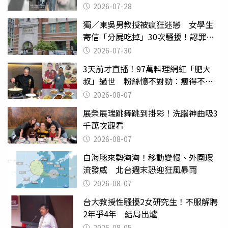
摔東西
2026-07-28
獨／東吳男教授被瘋狂迷戀 女學生
寄信「分屍吃掉」30次騷擾！認罪免
關
2026-07-30
3天前才直播！97萬料理網紅「肥大
叔」過世 粉絲憶不對勁：瘦得不合
理
2026-08-07
展榮展瑞跳舞跳到掛彩！洗腦神曲吸3
千萬次觀看
2026-08-07
白海豚來勢洶洶！移動變慢、外圍環
流發威 北台週末恐迎狂風暴雨
2026-08-07
台大教授性騷擾2女研究生！不服解聘
2年爭4年 結局出爐
2026-08-05