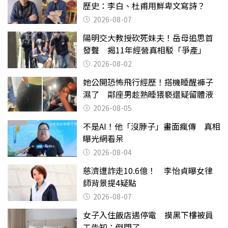
歷史：李白、杜甫用鮮卑文寫詩？
2026-08-07
陽明交大教授砍死妹夫！岳母追思首
發聲 揭11年經營真相駁「爭產」
2026-08-02
她公開恐怖飛行經歷！搭機睡醒褲子
濕了 鄰座男趁熟睡猥褻還疑留體液
2026-08-05
不是AI！他「沒脖子」畫面瘋傳 真相
曝光網看呆
2026-08-04
慈濟遭詐走10.6億！ 李怡貞曝女律
師背景提4疑點
2026-08-07
女子入住飯店遇停電 摸黑下樓被員
工告知：倒閉了