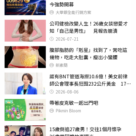
今強勢開募
大華銀全能行銷方案
公司健檢改變人生！26歲女談戀愛才
知「自己是男性」 見報告崩潰
2026-07-21
腹部脂肪的「剋星」找到了，常吃這
幾物，吃走大肚囊，瘦出小蠻腰
新素簡
誆有BNT管道海撈10.6億！美女前律
師公會理事長狂囤232公斤黃金 17人
遭起訴
2026-08-06
帶著皮克敏一起出門吧
Pikmin Bloom
15歲倒追27歲男！交往1個月懷孕