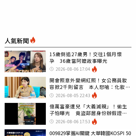
人氣新聞
15歲倒追27歲男！交往1個月懷
孕 36歲當阿嬤故事曝光
2026-08-06 17:04
開會照意外變網紅照！女公務員妝
容掀2千則留言 本人怒嗆：化妝有
錯嗎
2026-08-05 22:43
億萬富豪遭兒「大義滅親」！偷生
子怕曝光 竟盜鄰居身份辦假證落
戶
2026-08-06 17:53
009829掌握AI關鍵 大華韓國KOSPI 50