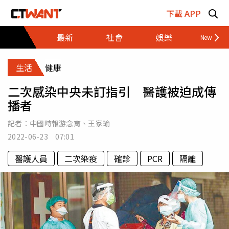
跳至主要內容區塊
下載 APP
最新
社會
娛樂
財經
生活
健康
二次感染中央未訂指引 醫護被迫成傳
播者
記者：
中國時報游念育
、
王家瑜
2022-06-23 07:01
醫護人員
二次染疫
確診
PCR
隔離