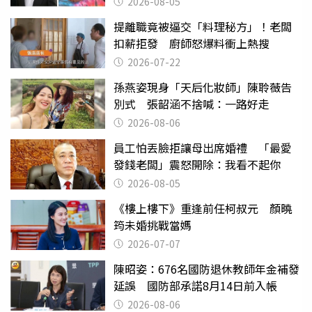
2026-08-05
提離職竟被逼交「料理秘方」！老闆
扣薪拒發 廚師怒爆料衝上熱搜
2026-07-22
孫燕姿現身「天后化妝師」陳聆薇告
別式 張韶涵不捨喊：一路好走
2026-08-06
員工怕丟臉拒讓母出席婚禮 「最愛
發錢老闆」震怒開除：我看不起你
2026-08-05
《樓上樓下》重逢前任柯叔元 顏曉
筠未婚挑戰當媽
2026-07-07
陳昭姿：676名國防退休教師年金補發
延誤 國防部承諾8月14日前入帳
2026-08-06