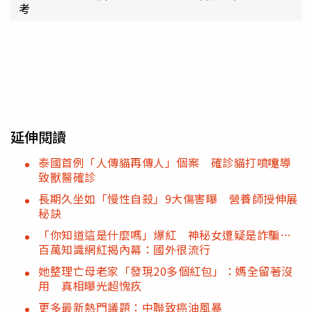
考
延伸閱讀
泰國首例「人傳貓再傳人」個案 確診貓打噴嚏導
致獸醫確診
長期久坐如「慢性自殺」9大傷害曝 營養師授伸展
秘訣
「你知道這是什麼嗎」爆紅 神秘女遭疑是詐騙…
百萬知識網紅揭內幕：國外很流行
她整理亡母老家「發現20多個紅包」：媽全留著沒
用 真相曝光超愧疚
更多最新熱門議題：中聯致癌油風暴