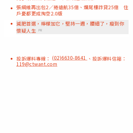
張綱維再出包2／捲遠航35億、爛尾樓詐貸25億 住
戶憂都更成掏空2.0版
減肥首選，檸檬加它，堅持一週，腰細了，瘦到你
懷疑人生
PR
(02)6630-8641
投訴爆料專線：
、投訴爆料信箱：
119@ctwant.com