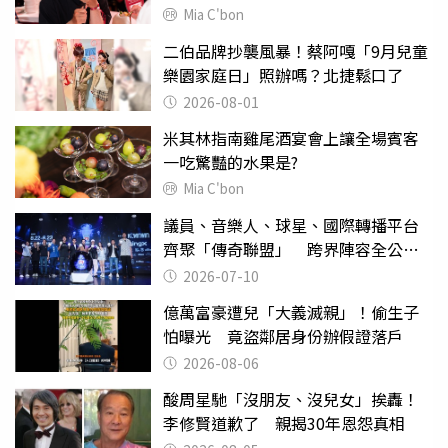
Mia C'bon
二伯品牌抄襲風暴！蔡阿嘎「9月兒童
樂園家庭日」照辦嗎？北捷鬆口了
2026-08-01
米其林指南雞尾酒宴會上讓全場賓客
一吃驚豔的水果是?
Mia C'bon
議員、音樂人、球星、國際轉播平台
齊聚「傳奇聯盟」 跨界陣容全公
開 劍指亞洲新傳奇聯賽
2026-07-10
億萬富豪遭兒「大義滅親」！偷生子
怕曝光 竟盜鄰居身份辦假證落戶
2026-08-06
酸周星馳「沒朋友、沒兒女」挨轟！
李修賢道歉了 親揭30年恩怨真相