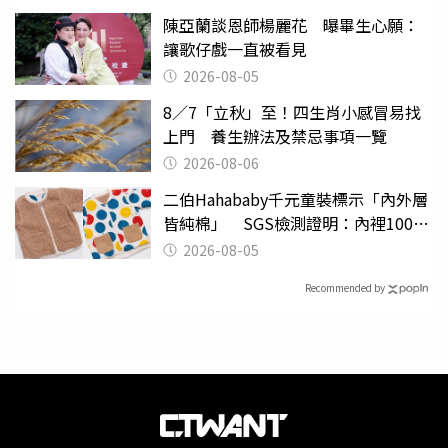
陳亞蘭談恩師楊麗花 曝畢生心願：
讓歌仔戲一直被看見
2026-08-05
8／7「立秋」至！四生肖小感冒易找
上門 養生辦法及禁忌事項一覽
2026-08-06
二伯Hahababy千元童裝標示「內外層
皆純棉」 SGS檢測證明：內裡100%
聚酯纖維
2026-08-05
Recommended by