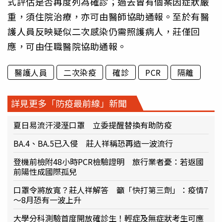
式評估是否再度列為確診；過去曾有個案因症狀嚴
重，須住院治療，亦可由醫師協助通報。至於有醫
護人員反映疑似二次感染仍需照護病人，莊僅回
應，可由任職醫院協助通報。
醫護人員
二次染疫
確診
PCR
隔離
詳見更多「防疫最前線」新聞
夏日易流汗浸溼口罩 立委提醒替換有助防疫
BA.4、BA.5已入侵 莊人祥稱恐再造一波流行
登機前檢附48小時PCR檢驗證明 旅行業者憂：若返國
前陽性成國際孤兒
口罩令將放寬？莊人祥解答 籲「快打第三劑」：疫情7
～8月恐有一波上升
大學分科測驗首度開放確診生！輕症及無症狀考生可應