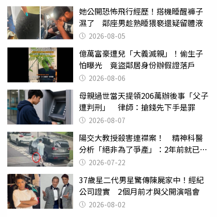
她公開恐怖飛行經歷！搭機睡醒褲子
濕了 鄰座男趁熟睡猥褻還疑留體液
2026-08-05
億萬富豪遭兒「大義滅親」！偷生子
怕曝光 竟盜鄰居身份辦假證落戶
2026-08-06
母親過世當天提領206萬辦後事「父子
遭判刑」 律師：搶錢先下手是罪
2026-08-07
陽交大教授殺害連襟案！ 精神科醫
分析「絕非為了爭產」：2年前就已言
行詭異
2026-07-22
37歲星二代男星驚傳陳屍家中！經紀
公司證實 2個月前才與父開演唱會
2026-08-02