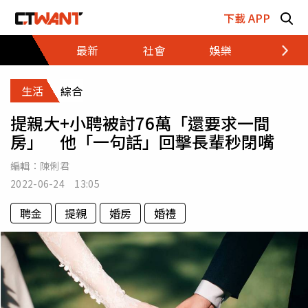
跳至主要內容區塊
下載 APP
最新
社會
娛樂
財經
生活
綜合
提親大+小聘被討76萬「還要求一間
房」 他「一句話」回擊長輩秒閉嘴
編輯：
陳俐君
2022-06-24 13:05
聘金
提親
婚房
婚禮