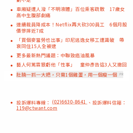
車廂疑遭人潑「不明液體」百位乘客疏散 17歲女
高中生腹部劇痛
連續裁員降成本！Netflix再大砍300員工 6個月股
價慘摔近7成
「買個麥當勞也出事」印尼逃逸女移工遭識破 帶
衰同住15人全被逮
更多最新熱門議題：中聯致癌油風暴
藝人何篤霖狠虧他「性事」 童仲彥告這3人又撤回
肚腩一抓一大把，只需1個雞蛋，用一個瘦一個
PR
(02)6630-8641
投訴爆料專線：
、投訴爆料信箱：
119@ctwant.com