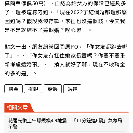
算簡單傢俱50萬），自認為給女方的保障已經夠多
了，還被這樣刁難，「現在2022了結個婚都還那麼
困難嗎？假設我沒存款，家裡也沒這個錢，今天我
是不是就結不了這個婚？唉心累」。
貼文一出，網友紛紛回問原PO，「你女友都跑去哪
了」、、「你女友有扛住她家長輩嗎？你要不要重
新考慮這婚事」、「換人就好了啊，現在不收聘金
的多的是」。
聘金
提親
婚房
婚禮
相關文章
花蓮光復上午爆規模4.9地震 「11分鐘連6震」氣象局
示警