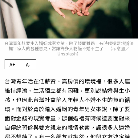
台灣青年想要步入婚姻成家立業，除了錢關難過，有時候還要想辦法
擺平家人的各種意見，常讓許多人乾脆不婚不生了。（示意圖／
Unsplash）
A+
A-
台灣青年活在低薪資、高房價的環境裡，很多人連
維持經濟、生活獨立都有困難，更別說結婚與生小
孩，也因此台灣社會陷入年輕人不婚不生的負面循
環。而對於勇於踏入婚姻的青年男女來說，除了要
面對金錢的現實考量，辦個婚禮有時候還要面對來
自傳統習俗與雙方親友的親情勒索，讓很多人連婚
都不想結了。有一名網友就抱怨，他與女友決定結