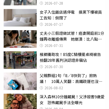
摔東西
2026-07-28
女子入住飯店遇停電 摸黑下樓被員
工告知：倒閉了
2026-07-17
丈夫小三假證做試管！癌妻開庭前1分
鐘再收離婚傳票 她崩潰：比八點檔
還扯
2026-07-31
檳榔攤助攻！85度C騎樓擺桌椅被告
檢翻28年舊判決認證非竊佔
2026-07-30
父親群組1句「8／8快到了」掀熱
議！ 10萬人笑翻：高鐵疏運也沒列
父親節
2026-08-02
深入森林10分鐘藏屍！父涉殺害9歲愛
女 恐怖藏屍手法全曝光