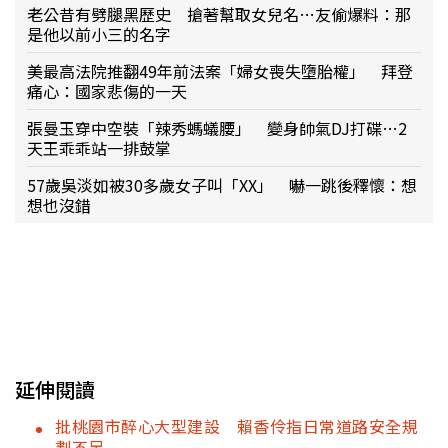
老公昔有劈腿黑歷史 搶著幫取女兒名…友偷爆料：那
是他以前小三的名字
美最高法院推翻49年前法案「婦女喪失墮胎權」 拜登
痛心：國家悲傷的一天
張曼玉穿中空裝「辣秀螞蟻腰」 變身帥氣DJ打碟…2
天王乖乖站一排鼓掌
57歲吳淡如被30多歲女子叫「XX」 嚇一跳後釋懷：想
想也沒錯
延伸閱讀
批桃園市醉心大型建設 賴香伶指日常道路安全規
劃不足