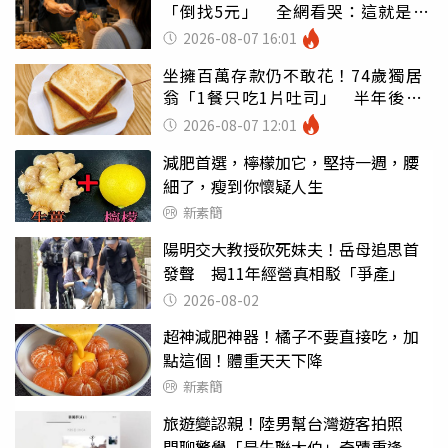
「倒找5元」 全網看哭：這就是台
灣
2026-08-07 16:01
坐擁百萬存款仍不敢花！74歲獨居
翁「1餐只吃1片吐司」 半年後暴
瘦嚇壞女兒
2026-08-07 12:01
減肥首選，檸檬加它，堅持一週，腰
細了，瘦到你懷疑人生
新素簡
陽明交大教授砍死妹夫！岳母追思首
發聲 揭11年經營真相駁「爭產」
2026-08-02
超神減肥神器！橘子不要直接吃，加
點這個！體重天天下降
新素簡
旅遊變認親！陸男幫台灣遊客拍照
閒聊驚覺「是失聯大伯」奇蹟重逢