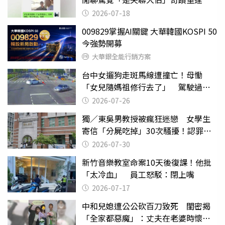
2026-07-18
009829掌握AI關鍵 大華韓國KOSPI 50
今強勢開募
大華銀全能行銷方案
台中女遛狗走斑馬線遭撞亡！母慟
「女兒隨媽祖修行去了」 駕駛過失
致死判9月
2026-07-26
獨／東吳男教授被瘋狂迷戀 女學生
寄信「分屍吃掉」30次騷擾！認罪免
關
2026-07-30
新竹音樂教室命案10天後復課！他批
「太冷血」 員工怒駁：閉上嘴
2026-07-17
中和兒媳遭公公砍百刀致死 閨密揭
「全家都惡魔」：丈夫在老婆時懷孕