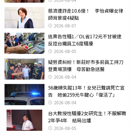
2026-08-04
慈濟遭詐走10.6億！ 李怡貞曝女律
師背景提4疑點
2026-08-07
逃票告性騷1／OL省172元不甘被逮
反控台鐵員工6度騷擾
2026-08-05
疑勞資糾紛！新莊好市多前員工持刀
登賣場頂樓 母苦勸急送醫
2026-08-04
56歲婦失蹤13年！女兒已聲請死亡宣
告 她偷259元牛腱心「復活了」
2026-08-04
台大教授性騷擾2女研究生！不服解聘
2年爭4年 結局出爐
2026-08-05