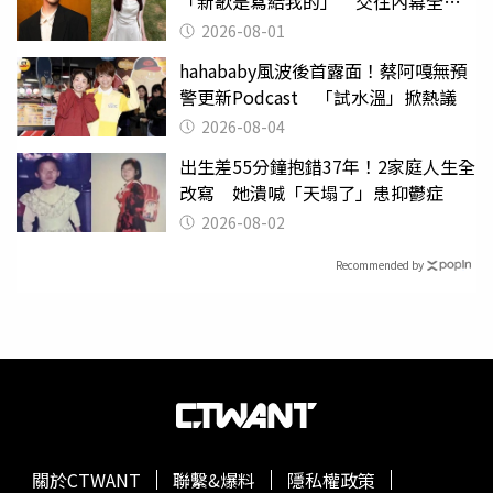
「新歌是寫給我的」 交往內幕全說
了
2026-08-01
hahababy風波後首露面！蔡阿嘎無預
警更新Podcast 「試水溫」掀熱議
2026-08-04
出生差55分鐘抱錯37年！2家庭人生全
改寫 她潰喊「天塌了」患抑鬱症
2026-08-02
Recommended by
關於CTWANT
聯繫&爆料
隱私權政策