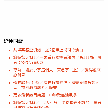
延伸閱讀
共諜案審查偵結 還2空軍上將司令清白
旅遊驚天價1／一表看各國機票漲幅最高111% 業
者：疫後仍貴6成
專訪 關於小宇這個人 宋念宇（上）／變得愈來
愈簡單
殯葬處狂出包2／處長特權違停、秘書疑收賄喬人
事 市府政風處介入調查
更多最新熱門議題：中聯致癌油風暴
旅遊驚天價3／「2大利多」防疫優先不敢想 業者
只盼補助細節快公告