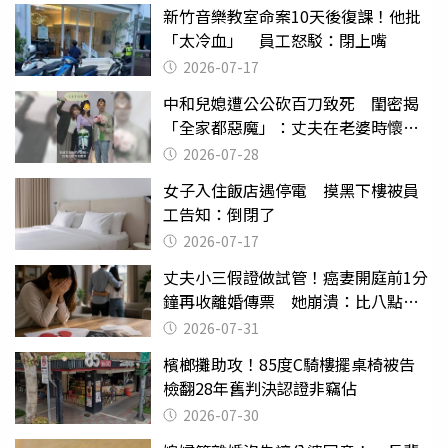
新竹音樂教室命案10天後復課！他批
「太冷血」 員工怒駁：閉上嘴
2026-07-17
中和兒媳遭公公砍百刀致死 閨密揭
「全家都惡魔」：丈夫在老婆時懷孕
摔東西
2026-07-28
女子入住飯店遇停電 摸黑下樓被員
工告知：倒閉了
2026-07-17
丈夫小三假證做試管！癌妻開庭前1分
鐘再收離婚傳票 她崩潰：比八點檔
還扯
2026-07-31
檳榔攤助攻！85度C騎樓擺桌椅被告
檢翻28年舊判決認證非竊佔
2026-07-30