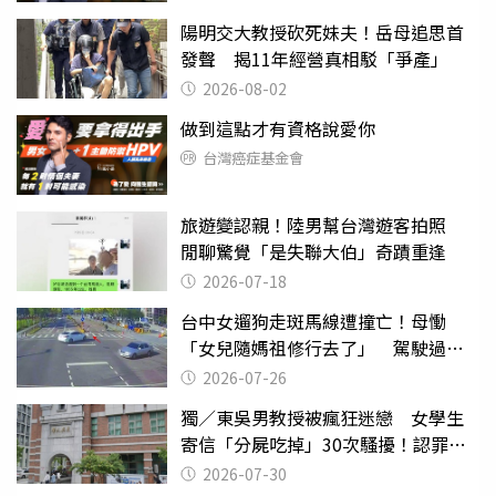
陽明交大教授砍死妹夫！岳母追思首
發聲 揭11年經營真相駁「爭產」
2026-08-02
做到這點才有資格說愛你
台灣癌症基金會
旅遊變認親！陸男幫台灣遊客拍照
閒聊驚覺「是失聯大伯」奇蹟重逢
2026-07-18
台中女遛狗走斑馬線遭撞亡！母慟
「女兒隨媽祖修行去了」 駕駛過失
致死判9月
2026-07-26
獨／東吳男教授被瘋狂迷戀 女學生
寄信「分屍吃掉」30次騷擾！認罪免
關
2026-07-30