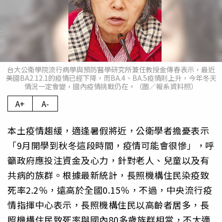
台大公衛學院流行病學與預防醫學研究所兼任教授金傳春表示，最近
美國BA2.12.1的疫情已經下降，而BA.4、BA.5疫情則上升，今年冬天
情況一定會變，國內疫情挑戰仍在。（圖／報系資料照）
A+
A-
本土疫情趨緩，適逢暑假將近，公衛學者擔憂表示
「9月開學到秋冬這段時間，疫情可能會很慘」，呼
籲政府應投注資金及心力，針對老人、兒童以及有
共病的族群。根據最新統計，長照機構住民染疫致
死率2.2％，遠高於全國0.15％，不過，中央流行疫
情指揮中心表示，長照機構住民以高齡者居多，長
照機構住民致死率與國內80多歲族群相當，不太適