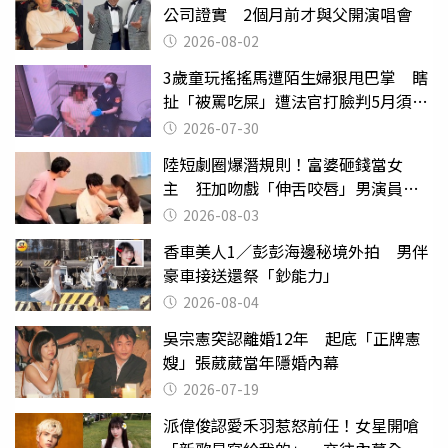
公司證實 2個月前才與父開演唱會
2026-08-02
3歲童玩搖搖馬遭陌生婦狠甩巴掌 瞎
扯「被罵吃屎」遭法官打臉判5月須入
監
2026-07-30
陸短劇圈爆潛規則！富婆砸錢當女
主 狂加吻戲「伸舌咬唇」男演員崩
潰
2026-08-03
香車美人1／彭彭海邊秘境外拍 男伴
豪車接送還祭「鈔能力」
2026-08-04
吳宗憲突認離婚12年 起底「正牌憲
嫂」張葳葳當年隱婚內幕
2026-07-19
派偉俊認愛禾羽惹怒前任！女星開嗆