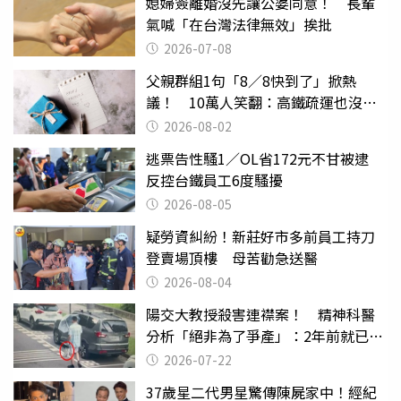
媳婦簽離婚沒先讓公婆同意！ 長輩
氣喊「在台灣法律無效」挨批
2026-07-08
父親群組1句「8／8快到了」掀熱
議！ 10萬人笑翻：高鐵疏運也沒列
父親節
2026-08-02
逃票告性騷1／OL省172元不甘被逮
反控台鐵員工6度騷擾
2026-08-05
疑勞資糾紛！新莊好市多前員工持刀
登賣場頂樓 母苦勸急送醫
2026-08-04
陽交大教授殺害連襟案！ 精神科醫
分析「絕非為了爭產」：2年前就已言
行詭異
2026-07-22
37歲星二代男星驚傳陳屍家中！經紀