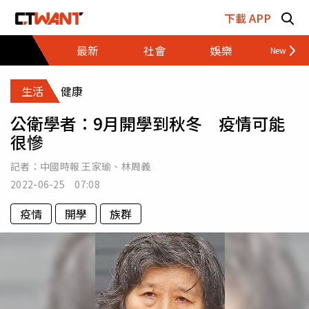
跳至主要內容區塊
下載 APP
最新
社會
娛樂
財經
生活
健康
公衛學者：9月開學到秋冬 疫情可能
很慘
記者：
中國時報 王家瑜
、
林周義
2022-06-25 07:08
疫情
開學
族群