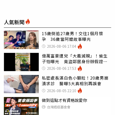
人氣新聞
15歲倒追27歲男！交往1個月懷
孕 36歲當阿嬤故事曝光
2026-08-06 17:04
億萬富豪遭兒「大義滅親」！偷生
子怕曝光 竟盜鄰居身份辦假證落
戶
2026-08-06 17:53
私密處長滿白色小顆粒！20歲男崩
潰求診 醫曝5大真相別再誤會
2026-08-05 22:10
做到這點才有資格說愛你
台灣癌症基金會