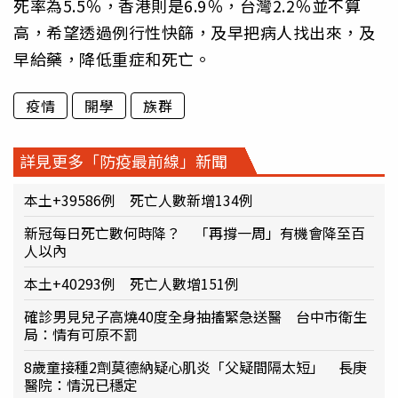
死率為5.5％，香港則是6.9％，台灣2.2％並不算
高，希望透過例行性快篩，及早把病人找出來，及
早給藥，降低重症和死亡。
疫情
開學
族群
詳見更多「防疫最前線」新聞
本土+39586例 死亡人數新增134例
新冠每日死亡數何時降？ 「再撐一周」有機會降至百
人以內
本土+40293例 死亡人數增151例
確診男見兒子高燒40度全身抽搐緊急送醫 台中市衛生
局：情有可原不罰
8歲童接種2劑莫德納疑心肌炎「父疑間隔太短」 長庚
醫院：情況已穩定