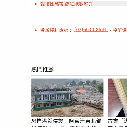
報復性熬夜 癌細胞數攀升
(02)6630-8641
投訴爆料專線：
、投訴
熱門推薦
恐怖洪災侵襲！阿富汗東北部
古書「