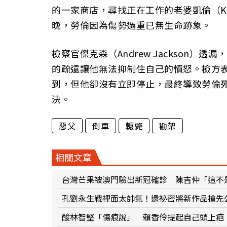
的一家商店，尋找正在工作的老婆凱倫（K
晚，勞倫因為傷勢過重已無生命跡象。
檢察官傑克森（Andrew Jackson
的疏遠讓他無法抑制住自己的憤怒。檢方
到，但他卻沒有立即停止，最終導致勞倫
決。
惡父
倒車
輾斃
勸架
相關文章
台灣芒果被澳門驗出新冠確診 陳吉仲「這不
孔劉永生戰裡面太帥氣！還祕密將新作品搶先
酸林智堅「傷痕說」 賴香伶提起自己頭上疤