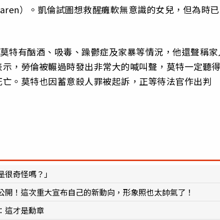
aren）。凱倫試圖想救醒癱軟無意識的女兒，但為時已
）透漏，莫特有酗酒、吸毒、躁鬱症及家暴等情況，他還聲稱家
表示，勞倫被輾過時發出非常大的喊叫聲，莫特一定聽
死亡。莫特也因蓄意殺人罪被起訴，正等待法官作出判
是很奇怪嗎？」
公開！這次重大宣布自己的新動向，形象照也太帥氣了！
：這才是勳章