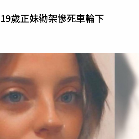
寵物
19歲正妹勸架慘死車輪下
運勢
運動
梅酒