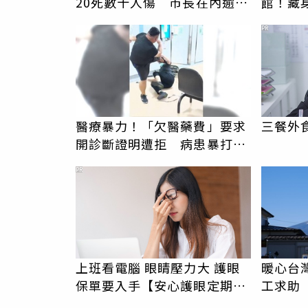
20死數十人傷 市長在內逾百
館！藏
人失蹤
價逾期
PR
醫療暴力！「欠醫藥費」要求
三餐外
開診斷證明遭拒 病患暴打耕
莘員工畫面曝光
PR
上班看電腦 眼睛壓力大 護眼
暖心台
保單要入手【安心護眼定期眼
工求助
睛險】
背物資