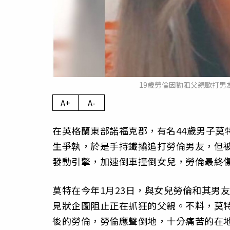
19歲勞倫因勸阻父親歐打男友
A+
A-
在英格蘭東部諾福克郡，有名44歲男子莫特（N
生爭執，於是手持鐵撬追打勞倫男友，但
發動引擎，加速倒車撞倒女兒，勞倫最終
莫特在今年1月23日，與女兒勞倫和其男
見狀企圖阻止正在抓狂的父親。不料，莫
後的勞倫，勞倫應聲倒地，十分痛苦的在