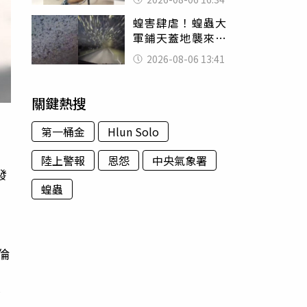
暴力男」離譜紀錄
蝗害肆虐！蝗蟲大
曝光
軍鋪天蓋地襲來宛
如末日 網驚：聖
2026-08-06 13:41
經十災
關鍵熱搜
第一桶金
Hlun Solo
陸上警報
恩怨
中央氣象署
發
蝗蟲
內
倫
車
前