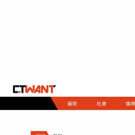
社會首頁
娛樂首頁
財經首頁
政
:::
最新
社會
娛
時事
即時
熱線
:::
直擊
大條
人物
調查
專題
３Ｃ