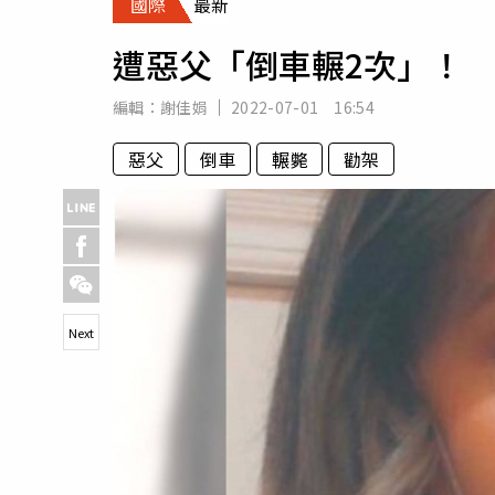
國際
最新
人物
汽車
遭惡父「倒車輾2次」！ 
專欄
房產新勢力
編輯：
謝佳娟
2022-07-01 16:54
惡父
倒車
輾斃
勸架
Next