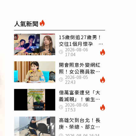
人氣新聞
15歲倒追27歲男！
交往1個月懷孕 36
2026-08-06
歲當阿嬤故事曝光
17:04
開會照意外變網紅
照！女公務員妝容
2026-08-05
掀2千則留言 本人
22:43
怒嗆：化妝有錯嗎
億萬富豪遭兒「大
義滅親」！偷生子
2026-08-06
怕曝光 竟盜鄰居
17:53
身份辦假證落戶
高雄欠到台北！長
庚、榮總、部立醫
院都受害 「醫療
2026-08-06 16:34