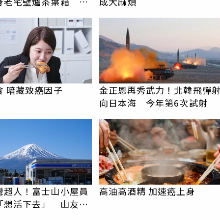
身老宅壁爐茶葉箱 天
成大麻煩
費曝光
食 暗藏致癌因子
金正恩再秀武力！北韓飛彈
向日本海 今年第6次試射
PR
灣超人！富士山小屋員
高油高酒精 加速癌上身
「想活下去」 山友狂
上山：台灣真的是寶島