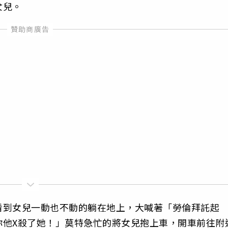
女兒。
看到女兒一動也不動的躺在地上，大喊著「勞倫拜託起
你他X殺了她！」莫特急忙的將女兒抱上車，開車前往附