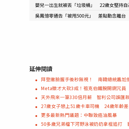
嬰兒一出生就被丟「垃圾桶」 22歲女堅持自
吳鳳憶零通告「被甩500元」 差點動念離台
延伸閱讀
拜登撇臉握手後秒無視！ 南韓總統尷尬
Meta徵才大砍3成！祖克伯鐵腕開鍘冗
天外飛來一筆330倍月薪 智利公司誤匯
27歲女子戀上51歲卡車司機 24歲年齡
更多最新熱門議題：中聯致癌油風暴
50多歲兄弟檔下河野泳被奶奶拿棍追打 