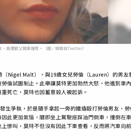
，竟遭狠父開車撞死。（圖／擷取自Twitter）
igel Malt），與19歲女兒勞倫（Lauren）的男友
被勞倫試圖制止。此舉讓莫特更加勃然大怒，他進到車
傷重死亡，莫特也因蓄意殺人被起訴。
友發生爭執，於是隨手拿起一旁的鐵撬毆打勞倫男友，勞
特因此更加氣惱，隨即坐上駕駛座踩油門倒車，撞倒在
地上慘叫，莫特不但沒有因此下車查看，反而將汽車向