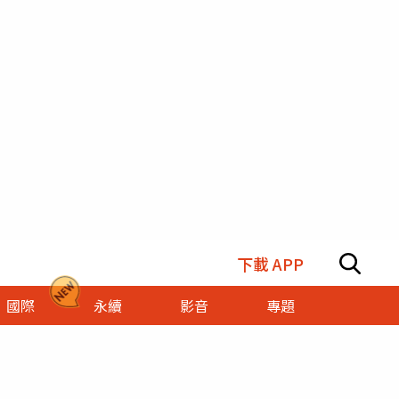
下載 APP
國際
永續
影音
專題