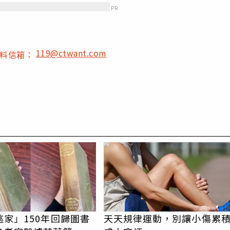
PR
119@ctwant.com
爆料信箱：
PR
逃家」150年回歸圖書
天天規律運動，別讓小傷累