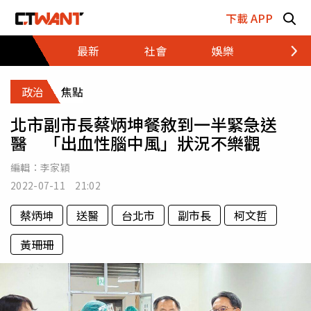
跳至主要內容區塊
下載 APP
最新
社會
娛樂
財經
政治
焦點
北市副市長蔡炳坤餐敘到一半緊急送
醫 「出血性腦中風」狀況不樂觀
編輯：
李家穎
2022-07-11 21:02
蔡炳坤
送醫
台北市
副市長
柯文哲
黃珊珊