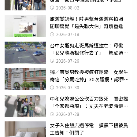
2026-08-02
旅遊變認親！陸男幫台灣遊客拍照
閒聊驚覺「是失聯大伯」奇蹟重逢
2026-07-18
台中女遛狗走斑馬線遭撞亡！母慟
「女兒隨媽祖修行去了」 駕駛過失
致死判9月
2026-07-26
獨／東吳男教授被瘋狂迷戀 女學生
寄信「分屍吃掉」30次騷擾！認罪免
關
2026-07-30
中和兒媳遭公公砍百刀致死 閨密揭
「全家都惡魔」：丈夫在老婆時懷孕
摔東西
2026-07-28
女子入住飯店遇停電 摸黑下樓被員
工告知：倒閉了