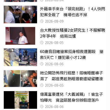
外籍車手來台「領完就跑」！4人快閃
犯案全栽了 機場也逃不掉
2026-08-09
台大教授性騷擾2女研究生！不服解聘
2年爭4年 結局出爐
2026-08-05
60歲翁目睹搶案挺身相救遭圍毆 搶
救5天亡！嫌犯最小才12歲
2026-08-06
她公開恐怖飛行經歷！搭機睡醒褲子
濕了 鄰座男趁熟睡猥褻還疑留體液
2026-08-05
億萬富豪遭兒「大義滅親」！偷生子
怕曝光 竟盜鄰居身份辦假證落戶
2026-08-06