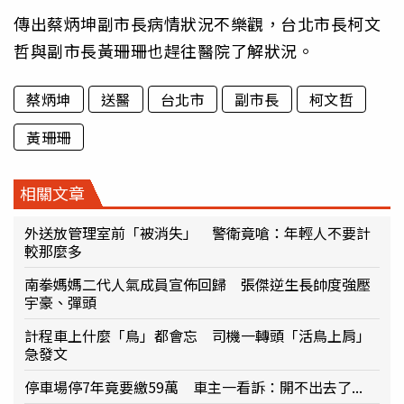
傳出蔡炳坤副市長病情狀況不樂觀，台北市長柯文
哲與副市長黃珊珊也趕往醫院了解狀況。
蔡炳坤
送醫
台北市
副市長
柯文哲
黃珊珊
相關文章
外送放管理室前「被消失」 警衛竟嗆：年輕人不要計
較那麼多
南拳媽媽二代人氣成員宣佈回歸 張傑逆生長帥度強壓
宇豪、彈頭
計程車上什麼「鳥」都會忘 司機一轉頭「活鳥上肩」
急發文
停車場停7年竟要繳59萬 車主一看訴：開不出去了...