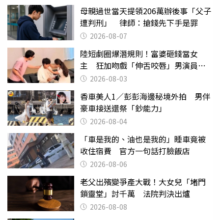
母親過世當天提領206萬辦後事「父子
遭判刑」 律師：搶錢先下手是罪
2026-08-07
陸短劇圈爆潛規則！富婆砸錢當女
主 狂加吻戲「伸舌咬唇」男演員崩
潰
2026-08-03
香車美人1／彭彭海邊秘境外拍 男伴
豪車接送還祭「鈔能力」
2026-08-04
「車是我的、油也是我的」睡車竟被
收住宿費 官方一句話打臉飯店
2026-08-06
老父出殯變爭產大戰！大女兒「堵門
鎖靈堂」討千萬 法院判決出爐
2026-08-08