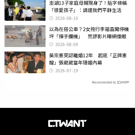
澎湖13子家庭母親現身了！貼字條稱
「很愛孩子」：請還我們平靜生活
2026-08-10
以為在搭公車？2女拖行李箱直闖停機
坪「揮手攔機」 荒謬影片曝網傻眼
2026-08-09
吳宗憲突認離婚12年 起底「正牌憲
嫂」張葳葳當年隱婚內幕
2026-07-19
Recommended by