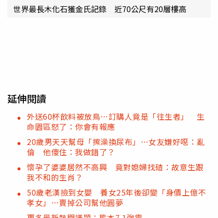
世界最長木化石獲金氏記錄 近70公尺有20層樓高
延伸閱讀
外送60杯飲料被放鳥…訂購人竟是「往生者」 生
命園區怒了：你會有報應
20歲男天天幫母「擦澡換尿布」…女友嫌好噁：亂
倫 他傻住：我做錯了？
懷孕了婆婆居然不高興 竟對媳婦找碴：故意生跟
我不和的生肖？
50歲老漢撿到女嬰 養女25年後卻變「身價上億不
孝女」…賣掉公司幫他圓夢
更多最新熱門議題：熊本7.1強震