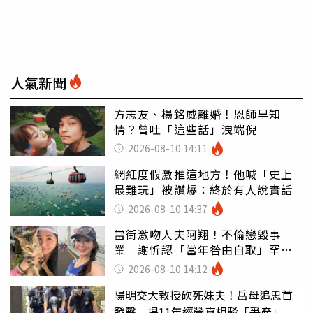
人氣新聞
方志友、楊銘威離婚！恩師早知
情？曾吐「這些話」洩端倪
2026-08-10 14:11
網紅度假激推這地方！他喊「史上
最難玩」被讚爆：終於有人說實話
2026-08-10 14:37
當街激吻人夫阿翔！不倫戀毀事
業 謝忻認「當年咎由自取」罕吐
心聲
2026-08-10 14:12
陽明交大教授砍死妹夫！岳母追思首
發聲 揭11年經營真相駁「爭產」