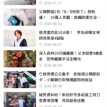
2026-07-17
父親群組1句「8／8快到了」掀熱
議！ 10萬人笑翻：高鐵疏運也沒列
父親節
2026-08-02
慈濟遭詐走10.6億！ 李怡貞曝女律
師背景提4疑點
2026-08-07
深入森林10分鐘藏屍！父涉殺害9歲愛
女 恐怖藏屍手法全曝光
2026-08-04
亡妹慘遭公公毒手 表姊憶父親節前
夕：小舅舅仍到殯儀館陪她說話
2026-08-08
疑勞資糾紛！新莊好市多前員工持刀
登賣場頂樓 母苦勸急送醫
2026-08-04