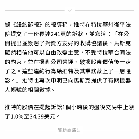
據《紐約郵報》的報導稱，推特在特拉華州衡平法
院提交了一份長達241頁的訴狀，並寫道：「在公
開提出並簽署了對賣方友好的收購協議後，馬斯克
顯然相信他可以自由改變主意，不受特拉華合同法
的約束，並在擾亂公司營運、破壞股東價值後一走
了之。這些違約行為給推特及其業務蒙上了一層陰
影。」推特也再次申明已向馬斯克提供了有關機器
人帳號的相關數據。
推特的股價在提起訴訟1個小時後的盤後交易中上漲
了1.0%至34.39美元。