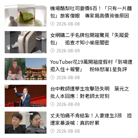
機場酪梨吐司要價6百！「只有一片麵
包」旅客傻眼 專家揭高價背後原因
2026-08-08
女網購二手名牌包開箱驚見「失蹤愛
包」 追查才知小偷是閨密
2026-08-09
YouTuber花19萬開箱度假村「到場遭
拒入住＋報警」 粉絲怒灌1星負評
2026-08-08
台中教師遭學生攻擊恐失明 葉元之
批人本回應：對老師太苛刻
2026-08-09
丈夫怕痛不肯結紮！人妻連生3孩 控
遭家暴淚喊：真的好累
2026-08-08