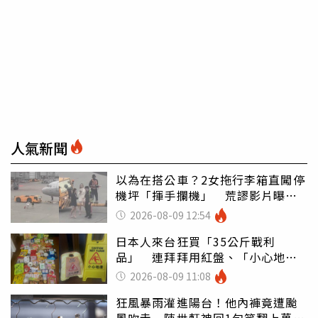
人氣新聞
以為在搭公車？2女拖行李箱直闖停
機坪「揮手攔機」 荒謬影片曝網
傻眼
2026-08-09 12:54
日本人來台狂買「35公斤戰利
品」 連拜拜用紅盤、「小心地
滑」告示牌也帶回家
2026-08-09 11:08
狂風暴雨灌進陽台！他內褲竟遭颱
風吹走 陳世軒神回1句笑翻上萬網