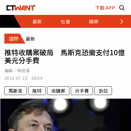
跳至主要內容區塊
下載 APP
最新
社會
娛樂
財經
國際
最新
推特收購案破局 馬斯克恐需支付10億
美元分手費
編輯：
陳煜濬
2022-07-13 08:04
馬斯克
推特
收購案
分手費
訴訟