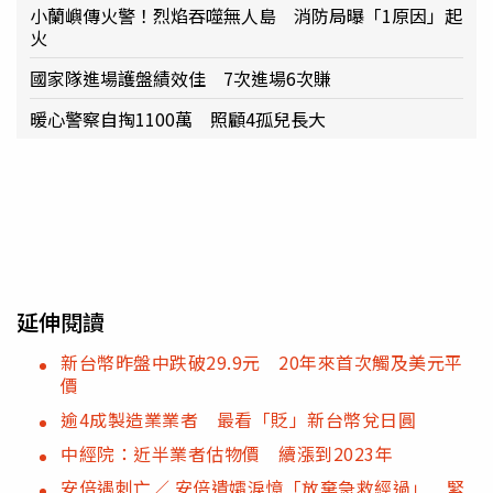
小蘭嶼傳火警！烈焰吞噬無人島 消防局曝「1原因」起
火
國家隊進場護盤績效佳 7次進場6次賺
暖心警察自掏1100萬 照顧4孤兒長大
延伸閱讀
新台幣昨盤中跌破29.9元 20年來首次觸及美元平
價
逾4成製造業業者 最看「貶」新台幣兌日圓
中經院：近半業者估物價 續漲到2023年
安倍遇刺亡／ 安倍遺孀淚憶「放棄急救經過」 緊