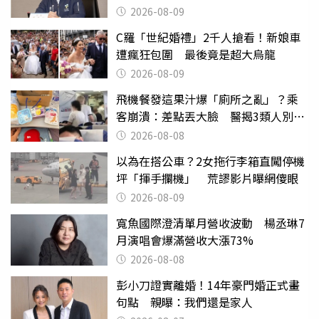
2026-08-09
C羅「世紀婚禮」2千人搶看！新娘車
遭瘋狂包圍 最後竟是超大烏龍
2026-08-09
飛機餐發這果汁爆「廁所之亂」？乘
客崩潰：差點丟大臉 醫揭3類人別亂
喝
2026-08-08
以為在搭公車？2女拖行李箱直闖停機
坪「揮手攔機」 荒謬影片曝網傻眼
2026-08-09
寬魚國際澄清單月營收波動 楊丞琳7
月演唱會爆滿營收大漲73%
2026-08-08
彭小刀證實離婚！14年豪門婚正式畫
句點 親曝：我們還是家人