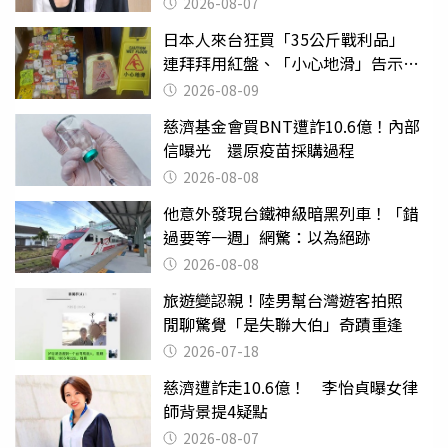
2026-08-07
日本人來台狂買「35公斤戰利品」
連拜拜用紅盤、「小心地滑」告示牌
也帶回家
2026-08-09
慈濟基金會買BNT遭詐10.6億！內部
信曝光 還原疫苗採購過程
2026-08-08
他意外發現台鐵神級暗黑列車！「錯
過要等一週」網驚：以為絕跡
2026-08-08
旅遊變認親！陸男幫台灣遊客拍照
閒聊驚覺「是失聯大伯」奇蹟重逢
2026-07-18
慈濟遭詐走10.6億！ 李怡貞曝女律
師背景提4疑點
2026-08-07