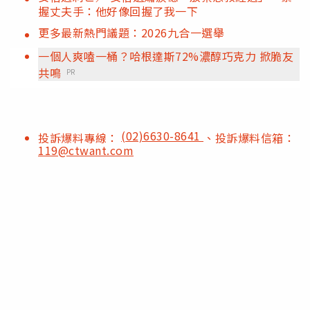
握丈夫手：他好像回握了我一下
更多最新熱門議題：2026九合一選舉
一個人爽嗑一桶？哈根達斯72%濃醇巧克力 掀脆友
共鳴
PR
(02)6630-8641
投訴爆料專線：
、投訴爆料信箱：
119@ctwant.com