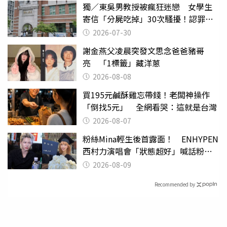
獨／東吳男教授被瘋狂迷戀 女學生
寄信「分屍吃掉」30次騷擾！認罪免
關
2026-07-30
謝金燕父凌晨突發文思念爸爸豬哥
亮 「1標籤」藏洋蔥
2026-08-08
買195元鹹酥雞忘帶錢！老闆神操作
「倒找5元」 全網看哭：這就是台灣
2026-08-07
粉絲Mina輕生後首露面！ ENHYPEN
西村力演唱會「狀態超好」喊話粉
絲：我們心意相通
2026-08-09
Recommended by