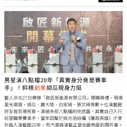
2018年將子公司鉅晶電子改名力積電，隔年收購母公司晶
圓廠，2020年重新上櫃。當時黃崇仁不諱言，「力積電轉
型晶圓代工，正是向張忠謀致敬。」2020年12月9日力積電
上興櫃時，台積電創辦人張忠謀向力積電董事長黃崇仁道
賀，事隔一年，順利轉上市。這一條「回歸」上市路走了9
年。在上市的記者會上，黃崇仁想起張忠謀夫人、台積電慈
善基金會董事長張淑芬曾經問他，「力晶半導體做這麼大，
你資金怎麼開始的？我告訴她，父親給我3,000萬元，之後
沒有跟爸爸拿半毛錢，現在公司上市已經是3,000億元的公
司。」對於這1萬倍成長，黃崇仁驕傲地說，「沒有辜負父
親！」回首這段
創業
路，黃崇仁最費心就是由DRAM代工
廠，變成晶圓專業代工廠。放眼全球半導體業，做DRAM就
男星演八點檔20年「真實身分竟是賽車
做DRAM、做邏輯晶片就做邏輯晶片，壁壘分明，就連三星
手」！斜槓
創業
胡瓜現身力挺
要做邏輯晶片，也是分出一家公司來做，像力晶這樣從
DRAM轉型為力積電做晶圓代工的公司，全世界沒有第二
藝人洪毛27日舉辦「啟匠新能源有限公司」開幕典禮，現場
家。
星光熠熠，胡瓜、蕭大陸、白家綺、張文綺等數十位演藝圈
好友皆到場祝賀。演過多部八點檔的他透露，其實自己入行
前是職業賽車手，當年因幫忙姚元浩拍攝《廉政英雄》才意
外踏入演藝圈20年，而汽車與演藝正是他最熱愛的兩件事。