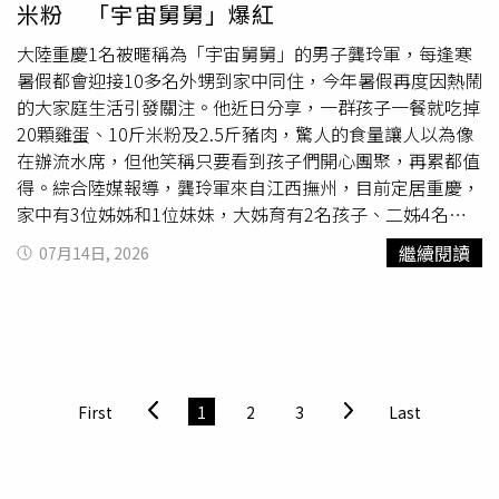
米粉 「宇宙舅舅」爆紅
業
，兄弟倆把多年存下的積蓄全數投入，買下一輛價值
4000美元的福特皮卡，正式成立垃圾清運公司。第一筆生
大陸重慶1名被暱稱為「宇宙舅舅」的男子龔玲軍，每逢寒
意是替客戶搬運一張沙發，15分鐘便賺進100美元，也讓兩
暑假都會迎接10多名外甥到家中同住，今年暑假再度因熱鬧
人對未來更有信心。
創業
初期，兄弟倆主要透過親友介紹、
的大家庭生活引發關注。他近日分享，一群孩子一餐就吃掉
社區平台Nextdoor以及臉書地方社團尋找客戶。不過，由
20顆雞蛋、10斤米粉及2.5斤豬肉，驚人的食量讓人以為像
於設備有限，他們曾接下一間大型房屋清運案件，足足花了
在辦流水席，但他笑稱只要看到孩子們開心團聚，再累都值
9天才完成，還得另外租借貨車與大型垃圾箱協助搬運。兩
得。綜合陸媒報導，龔玲軍來自江西撫州，目前定居重慶，
人回憶，當時皮卡後斗經常堆滿家具，沙發甚至高出車頂，
家中有3位姊姊和1位妹妹，大姊育有2名孩子、二姊4名、
只能用繩索勉強固定，一路跌跌撞撞累積經驗。為了提升專
三姊6名、妹妹3名，共有16名外甥、外甥女。今年暑假再
繼續閱讀
07月14日, 2026
業能力，兄弟倆不僅靠實戰摸索，也主動向其他清運公司請
加上重外甥及自己的2個孩子，家中最多同時有21名孩子一
教估價、裝載技巧與收費方式，逐漸學會如何有效分類、拆
起生活，熱鬧景象宛如《家有兒女》現實版，因此被網友封
解及堆疊各種大型家具與廢棄物，提升工作效率。事業真正
為「宇宙舅舅」。他表示，孩子們每逢寒暑假都會主動到家
迎來轉機是在2022年初。兄弟倆將
創業
所得幾乎全數投
裡報到，最大的外甥已經出社會工作，最小的仍是小學生，
入，以超過8萬美元購入第一輛傾卸卡車。新車載運量約為
甚至已經結婚的外甥、外甥女也喜歡回來相聚。雖然每天都
皮卡的8倍，不僅大幅減少往返垃圾場的次數，也讓公司能
忙得團團轉，1週就要吃掉近半頭豬，1天消耗約8斤白米、
First
1
2
3
Last
承接更多大型案件，並開始聘請員工協助作業。報導指出，
1頓要30顆雞蛋，24瓶裝飲料1天還能喝掉2箱，但看著大家
Junk Teens於2022年營收突破20萬美元；2023年再添購第
一起吃飯、玩樂、聊天，心裡總覺得特別踏實。龔玲軍坦
二輛傾卸卡車，並租下倉庫存放可捐贈、轉售或回收再利用
言，照顧這麼多孩子確實不容易，有時吃飯點名還會突然想