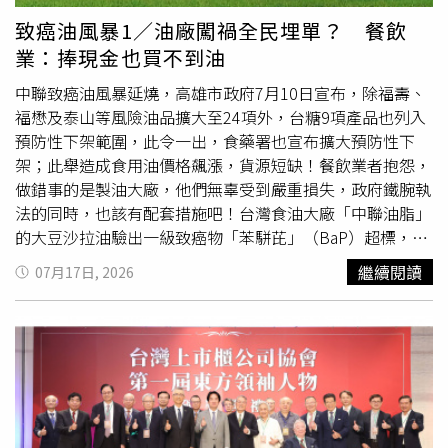
釐清事實，更恐傷害臺灣新創生態圈的健康發展。
致癌油風暴1／油廠闖禍全民埋單？ 餐飲
業：捧現金也買不到油
中聯致癌油風暴延燒，高雄市政府7月10日宣布，除福壽、
福懋及泰山等風險油品擴大至24項外，台糖9項產品也列入
預防性下架範圍，此令一出，食藥署也宣布擴大預防性下
架；此舉造成食用油價格飆漲，貨源短缺！餐飲業者抱怨，
做錯事的是製油大廠，他們無辜受到嚴重損失，政府鐵腕執
法的同時，也該有配套措施吧！台灣食油大廠「中聯油脂」
的大豆沙拉油驗出一級致癌物「苯駢芘」（BaP）超標，事
件持續延燒，7月10日，高雄市政府擴大下架24項油品，另
繼續閱讀
07月17日, 2026
外，因台糖9項產品也因混有中聯5月的原料油，衛生局也勒
令全面下架。地方政府鐵腕查禁，食藥署也跟進；日前衛福
部食藥署再度更新預防性下架產品清單，從401項新增39
項，累計已有440項產品列入下架名單，其中包括貴族世
家、布列德、禾家香、卜蜂、路易莎、金色三麥、老協珍、
聯華食品、味全及廣達香…等多家食品與餐飲業者產品等知
名品牌。貴族世家在這次食安風暴，遭到許多客戶要求退