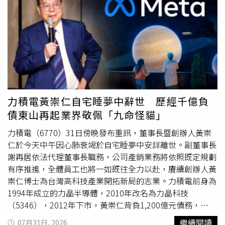
讓每一位客戶都能找到值得信賴的金融夥伴。（圖／黃耀徵
上，適合加薪談判、投資規劃、增加收入來源。你的努力開
防工具，「犧牲的是全國百姓的福利」。
攝）金融服務，最後仍須回到「人」金融科技讓貸款流程愈
始慢慢轉化成實際成果。工作運也很強，容易接觸重要專
來愈快速，線上申辦、數位審核已成為趨勢。但科技可以縮
案、提升職位或獲得更多信任。雖然忙碌，但回報也相對豐
短等待時間，卻無法取代人與人之間建立的信任。陽信銀行
厚。・水瓶座（貴人運、合作運）八月的水瓶座容易遇到關
近年也持續推動數位金融，但仍堅持同時保留實體分行的專
鍵人物，可能是一位合作夥伴、主管、客戶，或能説明你突
人服務，希望讓效率與溫度並存，也讓每一位客戶在面對人
破瓶頸的人。很多事情不需要單打獨鬥。合作運也非常亮
生重要決定時，都能找到值得信賴的金融夥伴。張經理認
眼，適合簽約、談合作、組團隊或共同
創業
。與人合作比自
為，真正有價值的金融服務，不是把貸款做出去，而是幫助
己單做更容易成功。・雙魚座（愛情運、健康運）雙魚座八
力積電黃崇仁自宅睡夢中辭世 歷經千億負
客戶找到最適合自己的財務安排。「每家銀行的車貸利率都
月最旺的是愛情與健康。感情方面容易遇到溫柔體貼的人，
債東山再起業界敬佩「九命怪貓」
差距不大，但每一筆貸款的背後，卻都有不同的人生故事；
也有機會修復關係、重新建立信任與安全感。健康運逐漸回
而銀行存在的價值，就是陪伴這些故事，走得更長、更
升，身心狀態比前幾個月穩定，適合開始新的生活習慣、運
力積電（6770）31日傍晚發布重訊，董事長暨創辦人黃崇
遠。」從地方金融機構起步，到建立遍布全台的服務網絡，
動計畫或療愈身心的安排。當你照顧好自己，好運也會跟著
仁於今天中午因心肺衰竭於自宅睡夢中安詳離世。副董事長
陽信銀行始終沒有改變的，是對人的重視。因為一輛車，承
靠近。艾菲爾特別強調，幸運往往始於主動邁出步伐的那一
謝再居依法代理董事長職務，公司產銷業務將依照既定規劃
載的不只是移動。一筆車貸，承載的也不只是資金。它承載
刻，把握自身星座優勢並付諸行動，便能在八月順應天象能
有序推進，全體員工也將一如既往全力以赴，賡續創辦人黃
的，是一家人的生活、一位
創業
者的夢想、一段人生即將展
量，開創屬於自己的幸運新局。
崇仁博士為台灣高科技產業開拓新局的志業。力積電前身為
開的新旅程。陽信銀行希望陪伴的，不只是那輛車，更是車
1994年成立的力晶半導體，2010年改名為力晶科技
上的每一個人。
（5346），2012年下市，黃崇仁背負1,200億元債務，
2014年轉型專業圓代工（Foundry），還清負債開始獲利，
繼續閱讀
07月31日, 2026