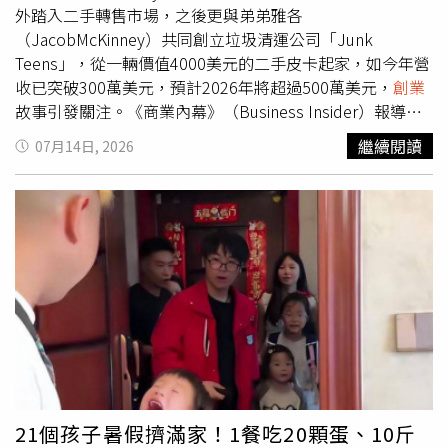
與組織適應，他選擇直接推進。他提到：「雖然不確定可不
外踏入二手轉售市場，之後更與弟弟雅各
可以，但是我沒有遲疑。」這句話也點出創辦人在組織轉型
（JacobMcKinney）共同創立垃圾清運公司「Junk
中的關鍵角色。蕭向志董事長提出企業創新過程中的「有效
Teens」，從一輛價值4000美元的二手皮卡起家，如今年營
試錯」觀點。（圖片提供／頂新和德好食好事）數據經營要
收已突破300萬美元，預計2026年將超過500萬美元，
創業
回到決策現場數據的價值，在於能否被轉化為具體經營判
故事引發關注。《商業內幕》（Business Insider）報導，
斷。六堆伙房總經理劉光凱從財務判讀、定價邏輯與顧客消
柯克接受採訪時表示，自己約6年前騎腳踏車經過住家附近
繼續閱讀
07月14日, 2026
費資料分析切入，說明數據如何回到產品組合、營運效率與
一處垃圾場，發現裡頭除了廢棄家具外，還有不少狀況良好
經營決策。對食農與食品新創而言，產品進入市場後，更需
的音響和電子產品。當時他向工作人員詢問是否能帶走一對
要理解成本結構、消費行為與通路條件，才能讓創新走向可
幾乎全新的喇叭，對方爽快答應，也開啟他「垃圾變黃金」
持續的商業模式。成長之後，更要看懂現金流與財務節奏當
的
創業
契機。當時仍是高中生的柯克，之後經常到垃圾場尋
資本市場逐漸回到獲利能力與經營韌性，創辦人也必須掌握
找可再利用的物品，並在房間打造出一套大型音響設備，音
財務、組織與市場節奏。WeMoScooter 創辦人吳昕霈，回
量甚至大到整棟房子都會震動。他笑說，媽媽最後受不了，
顧 10 年
創業
歷程，提醒
創業
者早期成長固然重要，但公司
要求他把這些音響處理掉，沒想到自己第一次把收音機放上
能否持續推進，最終仍要回到現金流、財報與預測數據等底
臉書，就順利賣出50美元，讓他首度感受到靠轉賣賺錢的成
層能力。好食好事表示，本場活動希望打造創辦人共學與產
就感，也因此開始接觸
創業
。隨著頻繁出入垃圾場，柯克逐
業交流場域，讓團隊能從不同產業的實戰經驗中，重新盤點
漸認識不少從事垃圾清運工作的業者，並開始替他們打工。
自身成長路徑。未來也將持續串聯企業、業師與生態圈夥
工作一段時間後，他發現自己幾乎已能獨立完成整個搬運流
伴，陪伴食農新創在市場、產業與企業合作的路上，讓技術
程，心想既然如此，不如自行
創業
提供同樣服務。2021
21個孩子暑假擠滿家！1餐吃20顆蛋、10斤
落地、讓創新被看見。
年，他找來平時兼職劈柴賺零用錢的弟弟雅各一起投入
創