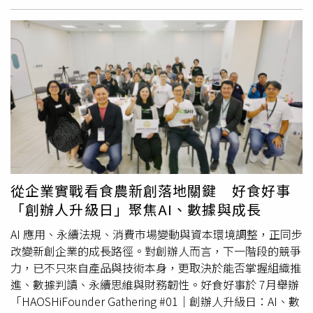
酥雞）的餐飲業者，通常使用發煙點較高的清香油、油炸
與社會影響力。台灣上市櫃公司協會理事長、信義企業集團
上，與時任副總統賴清德同台合影。國民黨據此質疑賴清德
油，不會全部用到有問題的致癌油。較為堪慮的是一般餐
創辦人周俊吉也指出，施振榮畢生推動創新、倡導王道文
與相關業者關係密切，並要求政府說明。對此，吳崢表示，
廳，大豆沙拉油用量約70％，因缺乏監督機制，除了面對顧
化，強調「共創價值、共享成果、永續發展」，不只成功開
國民黨一貫利用「連連看」方式，在沒有任何證據的情況下
客的質疑，恐怕只能靠業者的良心，但這種小餐廳飯館滿街
創了泛宏碁集團40多家上市櫃公司，深深影響了台灣科技產
含沙射影、抹黑攻擊，如今更企圖透過幾張公開活動照片，
都是，政府稽查人力根本無法全面顧及，反而是食安問題的
業，更為全球的企業治理提供了最重要的東方典範。台灣上
指控賴清德與特定業者關係匪淺。他強調，根據公開資料，
破口。
市櫃公司協會長期以上市、上櫃企業主及專業人士為核心，
洪堯昆歷年政治獻金主要捐給國民黨人士，包括立委鄭天
透過企業交流、政策對話、講座學習、產業合作及公益參
財、馬文君、萬美玲，以及2024總統大選期間的國民黨總
與，建立企業家共同學習與交流的平台；東方領袖人物也是
統候選人侯友宜，甚至也曾捐給國民黨中央黨部。「一張合
周俊吉擔任台灣上市櫃公司協會理事長任內推動的重要項目
照能說明什麼？」吳崢表示，相較於公開場合合影，政治獻
之一。適逢任期即將屆滿，他也分享信義企業集團長期秉持
金往來更能反映彼此之間的關係。他批評，國民黨若要質疑
「先義後利」的理念，與上市櫃企業共勉，唯有兼顧誠信、
業者與民進黨關係良好，應先向社會說明與相關業者之間的
從企業實戰看食農新創落地關鍵 好食好事
人才培育與社會責任，才能創造長遠價值。台灣上市櫃公司
政治獻金往來，而不是企圖透過含沙射影的方式轉移食安事
「創辦人升級日」聚焦AI、數據與成長
協會首屆「東方領袖人物」出爐，宏碁創辦人施振榮（前排
件焦點。
右四）獲獎，賴清德總統（前排右五）出席頒獎。合照者前
AI 應用、永續法規、消費市場變動與資本環境調整，正同步
排左一起宏碁集團共同創辦人黃少華、桃園市長張善政、潘
改變新創企業的成長路徑。對創辦人而言，下一階段的競爭
文淵文教基金會董事長史欽泰、上市櫃公司協會理事長暨信
力，已不只來自產品與技術本身，更取決於能否掌握組織推
義企業集團創辦人周俊吉、賴清德總統、宏碁創辦人伉儷施
進、數據判讀、永續思維與財務韌性。好食好事於 7月舉辦
振榮與葉紫華、台灣評鑑協會名譽理事長許士軍、公益平台
「HAOSHiFounder Gathering #01｜創辦人升級日：AI、數