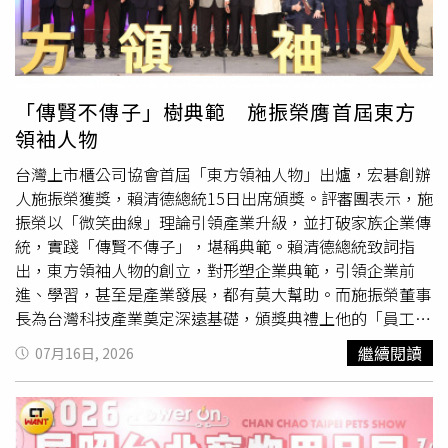
款，大呼自己也是受害者。（圖／貴族世家官網）對此，
「貴族世家」集團李姓執行長表示，業者支持政府鐵腕下
架，可問題來了！因為下架中聯、台糖等大廠，現在安全的
食用油廠，只剩下「大統益」（全國最大食用油製造廠）以
及「唯義」等一些小廠，所製造的食用油沒有問題。不曉得
「傳賢不傳子」樹典範 施振榮膺首屆東方
是商人囤積居奇，還是見到市場行情緊俏，政府宣布預防性
領袖人物
下架，油品馬上漲價，一桶食用油本來出廠價是1100元，
立馬漲到1300元，漲幅接近20％，且價格持續攀升中，業
台灣上市櫃公司協會首屆「東方領袖人物」出爐，宏碁創辦
界人士研判，恐怕得漲到40、甚至50％，這對用量大的廠
人施振榮獲獎，賴清德總統15日出席頒獎。評審團表示，施
商來說，簡直是一場災難。更糟的是，業者捧著鈔票買不到
振榮以「微笑曲線」理論引領產業升級，並打破家族企業傳
油！李姓執行長說，貴族世家全國有125家分店，庫存的油
統，實踐「傳賢不傳子」，堪稱典範。賴清德總統致詞指
全都作廢！為了趕緊買安全的油，傷透腦筋，得用「搶」
出，東方領袖人物的創立，對形塑企業典範，引領企業前
的，甚至搶到油、下了單，工廠拿翹，要求買家自己運貨，
進、學習，甚至是產業發展，都有莫大幫助。而施振榮董事
他們也只能吞下。台中市長盧秀燕堅持食品含致癌油低於
長為台灣科技產業奠定深遠基礎，頒獎典禮上他的「員工」
20％也得下架，逼得中央跟進。（圖／台中市政府提供）此
齊聚一堂，包括現任宏碁集團董事長陳俊聖、緯創資通董事
繼續閱讀
07月16日, 2026
外，原本法令規定，含有問題油比例20%以上的食品才須下
長林憲銘、和碩聯合科技董事長童子賢等，甚至是桃園市長
架，台中市長盧秀燕開第一槍，表示20％以下也得下架，因
張善政，可說是「
創業
成功、桃李滿天下」。獲獎的施振榮
民眾響應，中央只好加碼跟進。對此，李姓執行長說：「業
一上台笑說，獲得此次肯定，「責任更大了，還好身體還可
者願意配合政策，例如沾牛排的蘑菇醬，用油僅2.5％不
以，能繼續打拚！」他更透露，人生很多意外，第一次大專