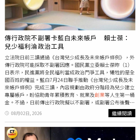
而言，新車車商的貸款業務多半會與銀行配合，中古車商則
期待。・處女座（工作運、健康運）處女座八月在工作上表
少忠實粉絲支持。父子倆今年6月初才剛在東京舉行《爆
較常選擇與金融公司配合。但消費者較少知道的是，不管是
現亮眼，效率提升、細節掌握度高，容易獲得主管信任或客
笑！親子模仿演唱會》，兩人賣力獻唱38首歌曲，結合良太
購買新車或中古車，消費者都可以指定自己想要配合的銀
戶肯定。許多原本混亂的事情開始回到正軌。健康運也逐漸
郎精湛的歌藝與清水章幽默風趣的表演風格，現場掌聲與笑
行。陽信銀行目前提供新車貸款、中古車貸款及原車融資等
改善，適合調整作息、飲食與運動習慣。只要願意照顧自
聲不斷。這場精采演出成為他重返舞台的代表作之一，如今
多元產品，貸款期間最長可達84期，並清楚揭露貸款利率、
己，精神與體力都會比前幾個月穩定許多。・天秤座（桃花
這場演出，也成了外界追憶他的珍貴畫面。。◎勇敢求救並
傳行政院不副署卡藍白未來帳戶 賴士葆：
總費用年百分率（APR）、相關手續費及提前清償規定，協
運、人際運）天秤座八月的人氣非常高，社交活動增加，也
非弱者，您的痛苦有人願意傾聽，請撥打1995◎如果您覺
兒少福利淪政治工具
助消費者在申辦前充分了解整體成本，而不是只比較表面的
容易在朋友聚會、合作場合或社群平臺認識新物件。你的親
得痛苦、似乎沒有出路，您並不孤單，請撥打1925
利率數字。另一方面，陽信銀行也與國內眾多汽車經銷體系
和力與魅力都特別突出。人際運也很旺，容易得到朋友支持
立法院日前三讀通過《台灣兒少成長及未來帳戶條例》，外
建立長期合作關係，從案件受理、文件準備到交車流程，都
與貴人協助。很多好機會都是透過人脈而來，保持開放心態
傳行政院可能採取不副署因應。國民黨立委賴士葆昨（1）
累積豐富經驗，讓效率與服務兼顧。張經理表示：「我們一
會有意想不到的收穫。・天蠍座（事業運、心靈運）天蠍座
日表示，民進黨將全民福利當成政治鬥爭工具，犧牲的是全
直相信，車貸不是一筆交易，而是一段關係的開始。客戶今
八月在事業上有突破機會，適合升遷、轉職、接觸新領域，
國百姓的權益。藍白7月24日聯手推動《台灣兒少成長及未
天因為買車與陽信建立往來，未來可能還有房貸、理財、企
或重新規劃職涯方向。你的專業能力會被更多人看見。心靈
來帳戶條例》完成三讀，內容規劃由政府分階段為兒少建立
業融資等不同需求，因此我們希望建立的是長期信任，而不
運也是本月亮點，你開始更瞭解自己真正想要的是什麼，很
專屬帳戶，盼協助青年累積教育、就業及
創業
等人生第一桶
是一次性的貸款服務。」即使同樣屬於銀行系統，從地方金
多過去放不下的事情逐漸釋懷，內在力量明顯提升。・射手
金。不過，日前傳出行政院擬以不副署，或副署公布後聲請
融轉型的陽信銀行，也較一般大型銀行更懂得服務客戶。張
座（旅行運、桃花運）八月是射手座最適合走出去的一個
釋憲但不執行方式處理。賴士葆批評，未來帳戶條例依規劃
繼續閱讀
08月02日, 2026
經理舉例，曾有一位要辦理車貸的客戶，每天都要忙到很晚
月。旅行、出差、進修、跨領域合作都有好運加持，容易遇
孩子從出生到18歲可累積約114萬元，結果賴清德政府不願
才能回家，陽信的車貸專員也會配合時間到客戶家中辦理對
到新的機會與新的視野。桃花運也相當不錯，容易因共同興
接受立法院通過版本，只願推動行政院版本，質疑賴清德、
保。「別人眼中不可思議的服務，正是陽信同仁認為理所當
趣、旅行或學習而認識聊得來的人，感情發展自然又輕
行政院長卓榮泰企圖透過不副署或不執行的方式干預立法院
然的日常。」陽信銀行堅持保留實體分行的專人服務，希望
鬆。・摩羯座（財運、工作運）摩羯座八月的財運穩定向
職權。他批評，民進黨竟將攸關兒少福利的法案當成政治攻