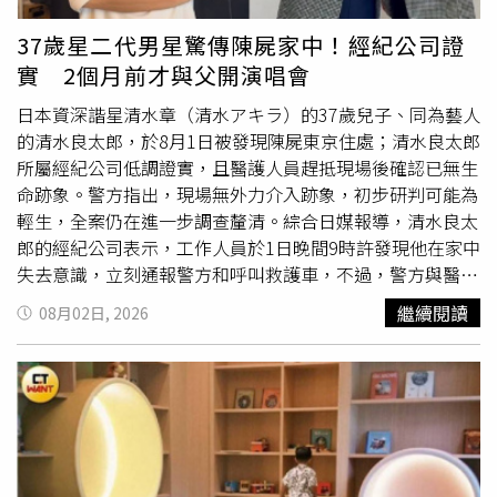
額。「貸款順利核准固然重要，更重要的是，每個月還款都
的好運來自家庭與金錢。家庭關係有機會修復，與家人之間
不會影響公司的正常營運。」林先生說。另一位在科技公司
的互動變得更加溫暖，也可能迎來搬家、購屋、居家改善等
37歲星二代男星驚傳陳屍家中！經紀公司證
工作的陳小姐，也有類似感受。迎接第二個孩子出生後，夫
好消息。財運方面偏向穩定累積型，適合理財、存錢、規劃
實 2個月前才與父開演唱會
妻決定把原本的小型房車換成家庭休旅車。雖然雙薪收入穩
長期目標。雖然不是一夕暴富，但收入穩定、支出可控，讓
定，但房貸、教育基金與家庭生活支出同樣不能忽略。在陽
你更有安全感。・雙子座（人際運、學習運）八月是雙子座
日本資深諧星清水章（清水アキラ）的37歲兒子、同為藝人
信銀行的協助下，夫妻重新調整自備款比例及貸款期數，讓
拓展人脈的黃金期，各種聚會、合作、邀約接踵而來，容易
的清水良太郎，於8月1日被發現陳屍東京住處；清水良太郎
每月還款維持在家庭可負擔範圍，也保留充足的預備金。
認識對未來有説明的人。你的溝通能力特別突出，很容易成
所屬經紀公司低調證實，且醫護人員趕抵現場後確認已無生
「真正讓人安心的，不只是核貸，而是有人願意陪你一起規
為團隊中的關鍵人物。學習運也很亮眼，適合進修、考試、
命跡象。警方指出，現場無外力介入跡象，初步研判可能為
畫。」陳小姐說。一般而言，新車貸款業務多半與銀行配
考證照或培養第二專長。現在投入的知識與技能，未來都有
輕生，全案仍在進一步調查釐清。綜合日媒報導，清水良太
合，中古車商則較常選擇與金融公司配合。（圖／黃耀徵
機會轉化成收入與機會。・巨蟹座（財運、愛情運）巨蟹座
郎的經紀公司表示，工作人員於1日晚間9時許發現他在家中
攝）比的不只是利率，而是服務近年銀行車貸競爭日益激
八月最旺的是財運與愛情。正財收入穩定提升，也可能收到
失去意識，立刻通報警方和呼叫救護車，不過，警方與醫護
烈，各家產品差異逐漸縮小。然而，對消費者而言，一筆好
獎金、禮物、合作收入或意外之財，財務壓力逐漸減輕。愛
到場時，確認他已無生命跡象，享年37歲。雖然警方初步研
繼續閱讀
08月02日, 2026
的貸款，不只是利率是否優惠，更包括申辦流程是否透明、
情方面則有明顯升溫的跡象，單身者容易遇到讓自己安心的
判，清水良太郎可能為輕生，但經紀公司並未透露更多細
費用是否清楚揭露、還款方式是否符合需求，以及是否有專
人，有伴者則有機會重新找回戀愛感，彼此關係更加親
節。清水良太郎是日本模仿大師、資深諧星清水章的三兒
人提供完整諮詢。目前國內車貸市場，主要分為銀行與金融
密。・獅子座（魅力運、桃花運）八月是獅子座的高光月
子，在2006年憑藉NHK大河劇《功名十字路》以演員身分
公司兩大貸款體系，都有提供新車、中古車及原車融資的貸
份，你的魅力值明顯提升，不論外表、談吐或氣場，都容易
出道，2011年追隨父親腳步跨足模仿領域，展現驚人歌唱
款。以新車的貸款為例，一般銀行提供的利率，依還款期數
吸引別人的注意。這是一個適合表現自己、經營個人品牌與
實力，並於《全明星藝人歌王爭霸戰》奪冠。雖然曾因染毒
區別，約在3～4%左右，各銀行間差距不大；而金融公司則
社交的月份。桃花運也相當旺盛，單身者有機會遇到條件不
事件暫離螢光幕轉行
創業
，但在表演熱情驅使下，於2024
因資金成本較高，利率在5～8%之間，比一般銀行高。一般
錯的物件，曖昧中的人也容易迎來關係突破，感情發展值得
年正式復出，並從隔年起與父親共同舉辦演藝活動，吸引不