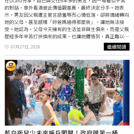
在Dcard分享，自己與交往6年多的男友，因一場看似平常
的對話，意外看清彼此價值觀差異，最終決定分手。她表
示，男友因父親遭主管言語羞辱而心情低落，卻將情緒轉向
她的父母，甚至感嘆「妳爸媽過得那麼爽」，讓她無法接
受。她認為，父母今天擁有的生活並非與生俱來，而是父親
歷經多年辛苦打拚換來的成果，也讓她體悟到，真正難以跨
越的不是家境，而是對努力與人生的看法不同。貼文曝光
繼續閱讀
07月27日, 2026
後，引發大批網友熱議。原PO表示，她與男友同為28歲，
交往超過6年。男友一直認為她家境優渥，時常把「妳家很
有錢」掛在嘴邊。她坦言，自家目前確實算得上小康，父親
擔任公司主管、母親是家庭主婦，家中居住透天厝，另有一
間房屋出租，父母各自擁有一輛汽車，自己成年時父親也買
了一輛車供她代步；相較之下，男友父親是技師、母親擔任
小公司行政人員，家中僅有一輛車。不過，她強調，男友看
到的是現在，卻沒有真正理解一家人走過的艱辛。她回憶，
幼稚園時祖父因
創業
失敗欠下超過600萬元債務，當時全家
僅靠父親一人工作維持生計，父親還與叔叔共同協助償還債
務，歷時約10年才終於還清。那段日子家中經濟十分拮据，
母親曾告訴她，小時候穿的衣服多半由外婆購買，就連生日
藍白版兒少未來帳戶闖關！政府贈第一桶