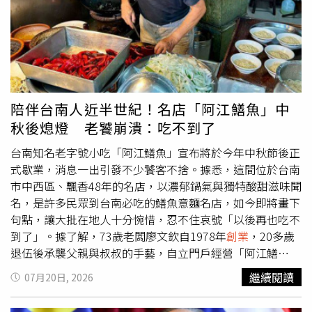
幾十年後的成果，不是幸運得來的」、「真正該檢討的是羞
回想起過去近9年跟林又立共患難的過程，兩人彼此互補，
辱他爸爸的主管，而不是羨慕別人的人生」，也有人認為，
成為能夠看到對方優點、也包容對方缺點的好夥伴，她開玩
男方真正介意的並非主管，而是長期累積的心理落差與比較
笑說：「真的連跟老公都做不到這點，我應該跟又立多元成
心態，若價值觀無法取得共識，即使繼續交往，未來婚姻與
家才對！」林又立年初赴美生小孩，當媽媽近半年，女兒如
家庭也可能因此產生更多衝突。
天使般，時間到會自主入睡，起床見到人就先笑、情緒非常
穩定。原本有24小時保母的她，覺得嬰兒是世界上最美好的
存在，瘋狂到想年底再生一個；後期卻找不到穩定保母，連
陪伴台南人近半世紀！名店「阿江鱔魚」中
原本說好幫忙帶的媽媽，也因為帶外孫女壓力太大得尋麻
秋後熄燈 老饕崩潰：吃不到了
疹：「最後我只能抱著小孩開會，趁她睡著的短暫時間處理
公司事務，幾乎沒時間睡覺，嚇到我趕緊去埋了皮下避孕
台南知名老字號小吃「阿江鱔魚」宣布將於今年中秋節後正
器，目前第二胎計畫無期限暫緩。」
式歇業，消息一出引發不少饕客不捨。據悉，這間位於台南
市中西區、飄香48年的名店，以濃郁鍋氣與獨特酸甜滋味聞
名，是許多民眾到台南必吃的鱔魚意麵名店，如今即將畫下
句點，讓大批在地人十分惋惜，忍不住哀號「以後再也吃不
到了」。據了解，73歲老闆廖文欽自1978年
創業
，20多歲
退伍後承襲父親與叔叔的手藝，自立門戶經營「阿江鱔
魚」，多年來堅持現點現炒，雖然菜單僅有生炒鱔魚、乾炒
繼續閱讀
07月20日, 2026
意麵、鱔魚意麵及鱔魚米粉等少數品項，卻憑藉火候十足的
炒功與獨特風味，吸引無數在地人及觀光客慕名而來，成為