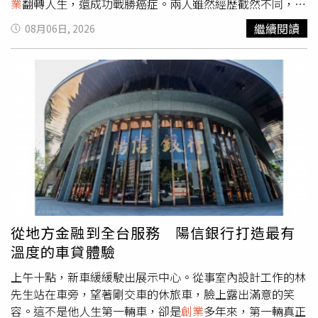
業
翻轉人生，還成功戰勝癌症。兩人雖然經歷截然不同，卻
都在跌跌撞撞中走出屬於自己的幸福人生，也成為節目最受
繼續閱讀
08月06日, 2026
矚目的焦點。NARU分享自己15歲時愛上大12歲丈夫，交往
僅1個月便懷孕，36歲升格當阿嬤。（圖／翻攝自X，
@ABEMA）節目中，育有3名子女的藝人小森純前往廣島縣
採訪36歲的NARU。她回憶，自己15歲時對當時27歲的丈夫
一見鍾情，並主動展開猛烈追求，兩人正式交往僅短短1個
月，她便懷上第一胎。這段往事讓小森純忍不住驚呼：「這
真的太危險了吧！」主持群也對兩人感情發展速度感到不可
思議。然而，這段婚姻從一開始就充滿考驗。NARU表示，
不僅丈夫父母反對兩人交往與結婚，婚後她更得知丈夫背負
高達600萬日圓債務（約新台幣128萬元），夫妻一度為生
活苦撐。所幸兩人一路攜手走過難關，如今共育有4名子
女，20歲的長女日前也迎來第一個孩子，讓她在36歲正式
從地方金融到全台服務 陽信銀行打造最有
升格阿嬤。一家人如今相處融洽、笑聲不斷，幸福模樣也獲
溫度的車貸體驗
得棚內來賓一致稱讚。NARU分享自己15歲時愛上大12歲丈
夫，交往僅1個月便懷孕，36歲升格當阿嬤。（圖／翻攝自
上午十點，新車緩緩駛出展示中心。從事室內設計工作的林
X，@ABEMA）另一位同樣36歲就當上阿嬤的受訪者，是來
先生站在車旁，望著剛交車的休旅車，臉上露出滿意的笑
自長野縣、現年45歲的SAKIKO。她透露，自己18歲就懷
容。這不是他人生第一輛車，卻是
創業
多年來，第一輛真正