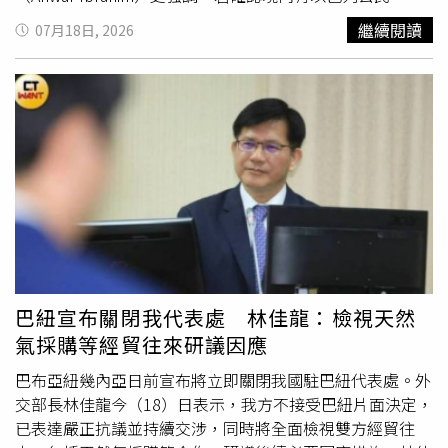
府將依法立即驅逐出境；而園區創辦人、美國科技投資人巴
繼續閱讀
07月18日, 2026
拉吉斯里尼瓦桑（Balaji Srinivasan）則批評政府根據未經證
實的網路傳聞採取行動，宣布全面暫停在馬來西亞的後續投
資。綜合《AFP》及《Ynet News》等外媒報導，事件起因
於社群平台流傳消息，指網路學校園區內部分人士擁有以色
列及其他國家雙重國籍，並刻意使用非以色列護照入境馬來
西亞，因此引發外界質疑恐涉及移民管理漏洞及國家安全風
險。消息曝光後，馬來西亞政府隨即要求相關單位介入調
查。安華15日表示，政府絕不會在國家安全及對以色列的外
交立場上妥協，若相關傳聞經查證屬實，涉及人士將立即遭
到驅逐出境。他並表示，相關部門已展開調查，以釐清外界
質疑是否屬實。安華重申，馬來西亞長期奉行不承認以色列
的外交政策，雙方至今未建立正式外交關係，因此原則上不
巴紐宣布關閉我代表處 林佳龍：檢視天然
允許以色列公民在國內居留。他表示，只要確認有人具有以
氣採購等經貿往來研議因應
色列公民身分，政府便會依照現行規定採取驅逐措施。根據
馬來西亞官方公布，移民與安全單位日前突擊檢查網路學
巴布亞紐幾內亞日前宣布將立即關閉我國駐巴紐代表處。外
校，共查驗來自40個國家的266名外籍人士，逐一核對護
交部長林佳龍今（18）日表示，我方不接受巴紐片面決定，
照、簽證及入境資格，並確認實際身分，調查是否有人隱瞞
已表達嚴正抗議並持續交涉，同時將全面檢視雙方經貿往