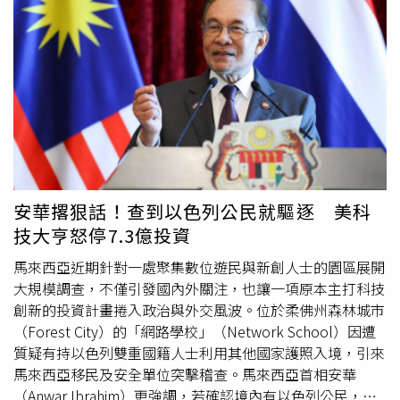
台南經典美食代表之一。粉絲專頁「台南式」透露，炒鱔魚
不僅講究技術，更十分耗費體力，加上老闆前幾年曾接受手
術，身體已難以負荷長時間站在高溫爐火前的高強度工作，
因此決定在今年中秋節後退休，為近半世紀的經營歲月畫下
句點。民進黨立委林俊憲也在臉書發文表示，自己先前與老
闆聊天時便得知退休計畫，心情十分複雜，一方面替老朋友
終於能好好休息感到欣慰，也對台南又少了一間代表性老店
感到惋惜。他呼籲，若阿江鱔魚曾是大家心中的美食名單，
或承載青春與回憶，不妨趁歇業前再前往品嚐，向陪伴台南
數十年的老味道致謝。消息傳出後，大批網友湧入留言表達
安華撂狠話！查到以色列公民就驅逐 美科
不捨，有人感嘆「阿明退了、阿江也要退休，老味道越來越
技大亨怒停7.3億投資
少」；也有人回憶學生時期經常光顧，直言「這個味道吃了
就忘不了」。不少饕客更表示，將趁中秋節前專程南下，再
馬來西亞近期針對一處聚集數位遊民與新創人士的園區展開
吃一次記憶中的炒鱔魚，也為這家陪伴台南近半世紀的老店
大規模調查，不僅引發國內外關注，也讓一項原本主打科技
留下最後回憶。
創新的投資計畫捲入政治與外交風波。位於柔佛州森林城市
（Forest City）的「網路學校」（Network School）因遭
質疑有持以色列雙重國籍人士利用其他國家護照入境，引來
馬來西亞移民及安全單位突擊稽查。馬來西亞首相安華
（Anwar Ibrahim）更強調，若確認境內有以色列公民，政