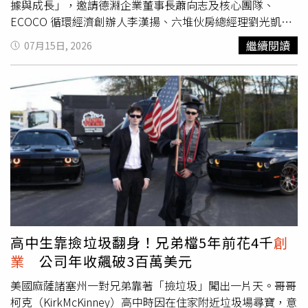
文化基金會董事長嚴長壽。合照者後排左一起上市櫃公司協
據與成長」，邀請德淵企業董事長蕭向志及核心團隊、
會榮譽理事長蔡榮騰、上市櫃公司協會榮譽理事長黃偉祥、
ECOCO 循環經濟創辦人李漢揚、六堆伙房總經理劉光凱，
上市櫃公司協會副理事長曾銘宗、上市櫃公司協會副理事長
以及WeMo Scooter 創辦人吳昕霈，與好食好事生態系夥伴
繼續閱讀
07月15日, 2026
賴杉桂、上市櫃公司協會秘書長施明豪、緯創資通董事長林
交流。 四組講者分別來自上市企業、循環經濟、餐飲品牌
憲銘、宏碁集團共同創辦人邰中和、陽明交通大學校長林奇
與共享移動平台，從不同產業的第一線經驗，回應新創走向
宏、宏碁集團董事長陳俊聖、和碩聯合科技董事長童子賢、
市場前必須面對的關鍵課題。好食好事於 7月舉辦
佳世達科技董事長陳其宏。
「HAOSHi Founder Gathering _01｜創辦人升級日：AI、數
據與成長」。（圖片提供／頂新和德好食好事）永續材料成
為食品供應鏈新課題隨著減塑與永續法規推進，食品包裝材
料的選擇，正成為企業因應市場與通路要求的重要環節。德
淵企業分享可分解黏膠與綠色材料在外銷蔬果標籤、寶特瓶
易脫標籤與包裝減量上的應用，也讓在與會者看見，包裝選
擇不只牽涉成本，更與法規因應、品牌形象與通路要求密切
相關。蕭向志董事長也提出企業創新過程中的「有效試錯」
觀點。面對新材料、新市場與新應用場景，團隊需要在可控
高中生靠撿垃圾翻身！兄弟檔5年前花4千
創
範圍內持續驗證，並將市場回饋轉化為下一步決策依據。AI
業
公司年收飆破3百萬美元
導入考驗組織推進力AI 導入的難題，往往不只在工具本身，
更在於組織是否能跟上工作方式的改變。ECOCO循環經濟
美國麻薩諸塞州一對兄弟靠著「撿垃圾」闖出一片天。哥哥
創辦人李漢揚分享，面對全公司導入AI 的未知、工作流重塑
柯克（KirkMcKinney）高中時因在住家附近垃圾場尋寶，意