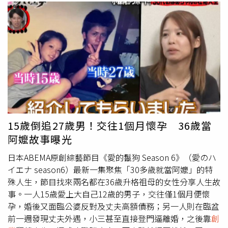
15歲倒追27歲男！交往1個月懷孕 36歲當
阿嬤故事曝光
日本ABEMA原創綜藝節目《愛的鬣狗 Season 6》（愛のハ
イエナ season6）最新一集聚焦「30多歲就當阿嬤」的特
殊人生，節目找來兩名都在36歲升格祖母的女性分享人生故
事。一人15歲愛上大自己12歲的男子，交往僅1個月便懷
孕，婚後又面臨公婆反對及丈夫高額債務；另一人則在臨盆
前一週發現丈夫外遇，小三甚至直接登門逼離婚，之後靠
創