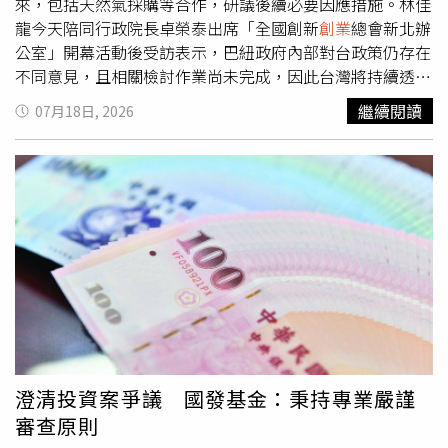
國籍或違反移民規定。稽查過程中，執法人員也查驗了數百
來，包括天然氣採購等合作，研議後續必要因應措施。林佳
本護照。不過，馬來西亞當局事後表示，截至目前並未發現
龍今天陪同行政院長卓榮泰出席「全國創新
創業
總會新北辦
任何證據顯示有以色列公民在該園區居住或工作，也未查獲
公室」開幕活動後受訪表示，巴紐政府內部對台政策仍存在
任何違法情形，所有受查人士的旅行文件均符合規定，相關
不同意見，且相關檢討作業尚未完成，因此台灣將持續透過
調查仍持續進行中。網路學校由曾任美國加密貨幣交易平台
外交管道與巴紐溝通。林佳龍指出，台灣與巴紐並非如部分
繼續閱讀
07月18日, 2026
Coinbase高階主管的巴拉吉創立，整體投資金額約2500萬
巴紐官員所稱毫無經濟往來，我國每年向巴紐採購逾120萬
美元（約新台幣7.3億元），主要提供新創企業創辦人、軟
噸天然氣，占巴紐天然氣出口相當比重，也是當地重要收入
體工程師、投資人及數位遊民共同生活、工作及交流，希望
來源之一。針對後續因應措施，林佳龍表示，外交部已召開
打造國際科技
創業
社群。巴拉吉17日在社群平台X發文表
應變會議，將針對雙方經貿合作，包括天然氣採購等項目進
示，馬來西亞當局是在未經證實的網路指控下對園區展開搜
行整體檢視，再依評估結果採取必要措施。他也提到，美國
索，雖然官方最終確認所有旅行文件均合法，但這次事件已
已公開關切相關事件，台灣將持續與理念相近國家合作，共
衝擊投資信心。他宣布，在獲得足夠保證、確認類似事件不
同因應區域情勢變化。
會再次發生前，將暫停所有在馬來西亞的後續投資計畫。巴
拉吉也透露，團隊將尋求與首相安華辦公室會面，希望就網
路學校與馬來西亞政府簽署的合作備忘錄內容進一步溝通。
不過，截至目前，首相辦公室尚未對此作出回應。馬來西亞
是穆斯林人口占多數的國家，長期支持巴勒斯坦，並未與以
澄清投資案爭議 國發基金：秉持專業嚴謹
色列建立外交關係，也是對以色列立場最為強硬的國家之
審查原則
一。安華過去曾多次公開聲援巴勒斯坦，並批評以色列涉及