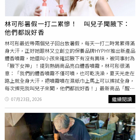
也是歷經多年辛苦才有今天，但男友卻反問，如今她父親沒
戶於開戶首年由政府撥入6萬元啟動金，自7歲起至18歲前
有人敢欺負、生活過得很好，自己的父親同樣努力工作，卻
每年再撥補3萬元，18歲前原則不得提領，並由勞動部勞動
仍開著已使用十多年的Honda HR-V，母親也必須兼顧工作
基金運用局受託管理，收益不得低於銀行2年期定期存款利
林可彤暑假一打二累慘！ 叫兒子聞腋下：
與家務，反觀她母親不用工作，家庭生活依然安穩，言談間
率，不足部分由國庫補足。此外，條文也開放法定代理人、
他們都說好香
流露出對兩個家庭現況的比較與不平衡。這番話讓原PO當
最近親屬及法定代理人的雇主，可依規定存入自存款或企業
場沉默。她表示，自己完全能理解男友心疼父親，也認同主
贊助款，其中企業每年最高可提撥5萬元，並保留相關獎勵
林可彤最近帶兩個兒子回台放暑假，每天一打二時常累得滿
管不該羞辱員工，但真正應該譴責的是做出不當言行的人，
及免稅措施由中央主管機關訂定；至於原草案規劃的自存款
身大汗，正好她跟林又立創立的保養品牌HYPHY推出新產品
而不是把怨氣投射到另一個靠多年努力才改善生活的家庭。
租稅優惠，引發民進黨團質疑違反租稅公平等因素，三讀時
體香噴霧，她還叫小孩來確認腋下有沒有異味，被同事封為
她認為，每個家庭的人生際遇不同，不應因為眼前的不順
已刪除。至於兒少成長津貼專戶，則比照行政院規劃方向，
「腋下女神」！提到熱銷商品亮白體香噴霧，林可彤很滿
遂，就否定他人多年累積的成果。經過幾天沉澱後，原PO
未滿7歲每年撥入6萬元、7歲至18歲每年撥入3萬元，可依
意：「我們的體香噴霧不僅可噴，也可乾洗澡，夏天光走在
決定向男友提出分手。她坦言，男友平時對她很好，交往多
規定隨時動支；若發生遺棄、虐待、疏於教養等情形，法院
路上就全身大汗，把噴霧噴在濕紙巾上馬上可以擦拭全身，
年從未嫌棄她，也不曾因她家境較好就想占便宜，兩人相處
得裁定停止父母或相關人員支配專戶權利，主管機關並得追
每次擦完我叫兒子來聞，他們都說好香！」最新商品「醒膚
一直相當平順。然而，這次事件讓她發現，男友內心始終無
回已動支款項，以保障兒少權益。
磨砂沐浴露」，則是想把每天喝黑咖啡的概念，變成洗澡時
繼續閱讀
07月23日, 2026
法真正接受別人透過努力獲得較好的生活，甚至在自己遭遇
送給肌膚的第一杯。林可彤說：「我們每天刷牙、洗臉，卻
挫折時，希望別人的生活不要比自己幸福，這樣的價值觀差
很少有人真正每天照顧身體肌膚，老廢角質日復一日累積，
異，才是她決定放下這段感情的關鍵原因。貼文曝光後掀起
保養品也越來越難吸收，所以肌膚需要的，不是偶爾一次的
熱烈討論，不少網友留言表示，「很多人只看見別人今天過
大保養，而是每天都能完成醒膚儀式。」HYPHY迎來9週
得好，卻沒看到背後付出的代價」、「你爸爸享受的是努力
年，林可彤日前在調香活動上提到
創業
心情，忍不住落淚，