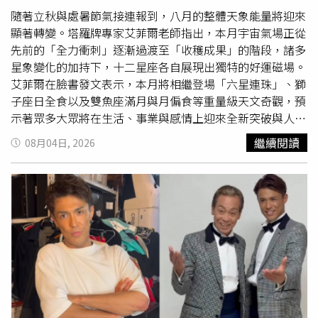
作鎮定回應「我就知道」，最後仍忍不住一邊吃著海鮮、一
方金融機構多年累積的服務精神，在兼顧授信制度與風險管
隨著立秋與處暑節氣接連報到，八月的整體天象能量將迎來
邊喝著啤酒痛哭，為這段感情畫下遺憾句點。透過兩位36歲
理原則下，更重視與客戶面對面的互動，希望深入了解每一
顯著轉變。塔羅牌專家艾菲爾老師指出，本月宇宙氣場正從
便升格祖母女性的人生故事，以及天木純分享的青春與感情
位客戶的工作型態、收入結構及資金需求，提供更貼近實際
先前的「全力衝刺」逐漸過渡至「收穫成果」的階段，諸多
經歷，《愛的鬣狗 Season 6》呈現不同女性在人生各個階
狀況的貸款建議。陽信銀行消費金融部張經理表示：「在地
星象變化的加持下，十二星座各自展現出獨特的好運磁場。
段面臨家庭、婚姻、背叛、疾病及感情挫折時的選擇，也讓
銀行最大的優勢，除了專業，還有距離客戶更近的貼心服
艾菲爾在臉書發文表示，本月將相繼登場「六星連珠」、獅
觀眾看見，即使遭逢逆境，仍有機會重新站起來，迎向屬於
務。我們看到的不只是信用評分，而是一個家庭未來幾年的
子座日全食以及雙魚座滿月與月偏食等重量級天文奇觀，預
自己的新人生。《愛的鬣狗 Season 6》聚焦「30多歲當阿
生活安排；不只是幾張財力文件，而是一位客戶努力打拚的
示著眾多大眾將在生活、事業與感情上迎來全新突破與人生
嬤」話題，兩名受訪女性的人生故事掀起討論。（圖／翻攝
人生歷程。」也正因為如此，陽信銀行長年深耕地方商圈、
轉捩點。有些星座財運特別旺，有些星座桃花大爆發，也有
繼續閱讀
08月04日, 2026
自X，@oricon_haishin）
中小企業及社區客戶，累積出有別於大型銀行的服務文化。
人在事業與貴人運上迎來突破。八月是一個「機會正在靠
陽信銀行消費金融部張經理表示：「在地銀行最大的優勢，
近」的月份，每個星座都有屬於自己的幸運領域，以下就一
除了專業，還有距離客戶更近的貼心服務」。（圖／方萬民
起看看，十二星座八月份哪方面最好運？每個星座最值得期
攝）理解收入，也理解人生這樣的理念，對許多自營商而
待的兩種好運是什麼！・白羊座（事業運、貴人運）八月是
言，感受尤其深刻。前面提到的林先生，每月收入並非固定
白羊座展現實力的重要月份，工作上容易接到關鍵任務，也
薪轉，而是依照不同設計案件分階段請款。雖然整體營運穩
有機會被主管或重要人物看見。你的行動力與執行能力會成
定，但若只從薪資單判斷，並不足以完整反映他的財務能
為最大優勢，許多努力開始出現回報。貴人運也同步提升，
力。在申辦車貸過程中，陽信銀行除了檢視相關財力證明，
容易遇到願意提攜你的人，可能是一位前輩、主管，或曾經
也進一步了解林先生工作室的營運狀況、案件來源與現金流
合作過的夥伴。只要願意主動開口、積極交流，就能替自己
安排，再依據實際需求建議合適的貸款年限及每月還款金
打開更多機會。・金牛座（家庭運、財運）金牛座八月最大