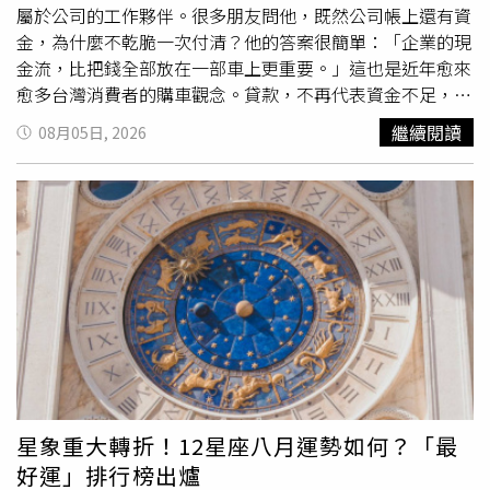
孕，但原本期待迎接新生命時，卻在人生最幸福的時刻遭逢
屬於公司的工作夥伴。很多朋友問他，既然公司帳上還有資
重大打擊。就在第一胎預產期前一週，她發現丈夫外遇，小
金，為什麼不乾脆一次付清？他的答案很簡單：「企業的現
三甚至直接闖進家中，當面要求她離婚，表示希望能與丈夫
金流，比把錢全部放在一部車上更重要。」這也是近年愈來
交往，讓她瞬間跌入人生谷底。婚姻失敗並未擊倒
愈多台灣消費者的購車觀念。貸款，不再代表資金不足，而
SAKIKO，她選擇重新振作，靠著努力
創業
闖出一片天，事
是財務規畫的一部分。如何透過合理的資金配置，在保有生
繼續閱讀
08月05日, 2026
業高峰時年營業額一度達5000萬日圓（約新台幣1070萬
活品質與企業營運彈性的同時，完成購車需求，已成為許多
元）。然而，命運再次給她考驗，41歲時被診斷罹患肛門管
家庭與
創業
者共同面臨的重要課題。近年台灣每年新車掛牌
癌。歷經漫長治療及化療後，她終於在家人的陪伴下戰勝病
量維持四十多萬輛，分期付款早已成為主流購車方式。當各
魔，也讓她更加珍惜如今與家人相聚的每一天。除了兩位女
家銀行提供的利率逐漸接近，消費者真正比較的，不再只是
性分享人生故事外，本集節目還邀請女星加藤夏希及寫真女
數字，而是另一個更重要的問題：哪一家銀行，願意真正理
星天木純擔任來賓。天木純公開14歲時的辣妹舊照，與現在
解自己？也正因如此，由地方金融起家的陽信銀行，近年逐
清新形象形成強烈對比，讓主持群直呼幾乎認不出來。天木
漸成為不少購車族與汽車經銷商推薦的合作夥伴。台灣每年
純坦言，學生時期個性十分叛逆，不但曾在課堂上干擾老師
新車掛牌約四十多萬輛，車貸分期已成為主流購車方式。
上課，還會直接對不喜歡的老師大喊「吵死了」，直到為了
（圖／黃耀徵攝）在地銀行最大的價值，是離客戶更近金融
考進姊姊就讀的高中，提高在校成績與評價，才決定告別辣
服務，從來不只是商品。尤其車貸，背後代表的往往是一個
妹生活，重新調整自己的人生方向。她也分享一段感情創
家庭未來五年至七年的財務規畫。對此，陽信銀行認為，一
傷，表示曾遇到一位讓自己認真考慮步入婚姻的男子，沒想
筆貸款真正需要了解的，不只是收入有多少，更重要的是收
星象重大轉折！12星座八月運勢如何？「最
到算命師提醒「這個男人一定有問題」，隔天她當面追問，
入如何形成，以及客戶未來的生活規畫。不同於大型銀行多
好運」排行榜出爐
對方竟坦承早已結婚，讓她意外成為第三者。雖然她嘴上故
半透過標準化授信模型快速完成案件審核，陽信銀行延續地