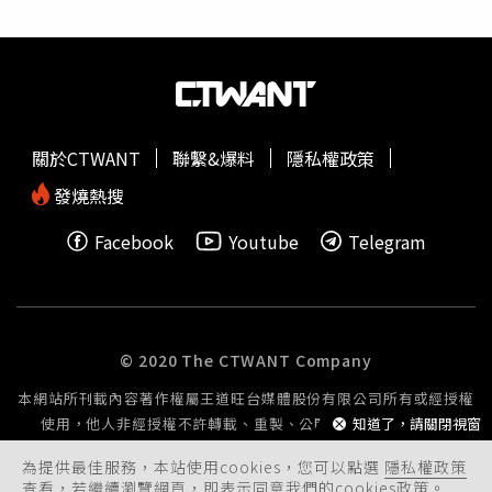
的物品，全年營收逼近百萬美元。到了2025年，公司營收
不起少了哪一個。姐姐、姐夫們平時很少干涉他帶孩子，偶
已達300萬美元，預估2026年可望突破500萬美元。目前
爾會送來蔬菜、生活物資幫忙，知道他不收錢，因此改用其
Junk Teens已從麻州諾伍德拓展至科德角、北岸及羅德
他方式支持。他則堅持，孩子們到家裡過暑假的所有開銷都
島，擁有約25名員工及7輛傾卸卡車。兄弟倆表示，希望未
由自己負責。大陸重慶1名被暱稱為「宇宙舅舅」的男子龔
來能將服務拓展至全美各地。除了事業持續成長，兩人也積
玲軍，每逢寒暑假都會迎接10多名外甥到家中同住。（圖／
極經營社群媒體，目前各平台累積超過50萬名粉絲，不僅提
翻攝自微博）談到原因，龔玲軍說，年輕時
創業
曾獲得姊
關於CTWANT
聯繫&爆料
隱私權政策
升品牌知名度，也成為招募年輕員工的重要管道。回顧
創業
姊、姊夫們幫助，沒有家人的支持，就沒有今天的自己，因
歷程，柯克認為，許多人遲遲無法踏出第一步，是因為總想
此希望用實際行動回報家人，也讓下一代從小培養深厚的感
發燒熱搜
等到最完美的
創業
點子、資金與計畫，但他們的成功，其實
情。他認為，等孩子們長大、各自成家後，全家人要像現在
Facebook
Youtube
Telegram
只是從賣出第一件二手商品、買下第一輛皮卡、完成第一份
一樣齊聚一堂將愈來愈困難，因此格外珍惜每一次相聚。這
工作開始，再透過持續投資、穩健成長，一步步建立起今天
份付出也獲得孩子們暖心回報。去年暑假結束前，外甥們原
的事業版圖。他也鼓勵有志
創業
的年輕人，不必急著追求一
本以要買電腦、手機為由帶他出門，沒想到最後卻把他載到
步登天，只要持續完成每一個小目標，時間終將累積出驚人
汽車展示中心，拿出平時存下的零用錢，替舅舅支付新車頭
的成果。
期款，讓他感動不已。龔玲軍表示，最大的外甥才剛開始工
© 2020 The CTWANT Company
作，最小的還在念小學，能存下這筆錢十分不容易，也讓他
本網站所刊載內容著作權屬王道旺台媒體股份有限公司所有或經授權
感受到多年陪伴沒有白費。如今，「宇宙舅舅」一家人的故
使用，他人非經授權不許轉載、重製、公開播送或公開傳輸。
知道了，請關閉視窗
事持續在網路上受到關注。對龔玲軍而言，照顧一大群孩子
雖然辛苦，卻換來難得的親情與歡笑。他說，希望透過每年
為提供最佳服務，本站使用cookies，您可以點選
隱私權政策
寒暑假的相聚，讓孩子們彼此感情更加緊密，也讓家族凝聚
查看，若繼續瀏覽網頁，即表示同意我們的cookies政策。