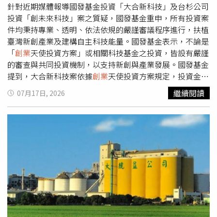
戰爭罪及種族滅絕等行為。現行規定禁止持以色列護照者入
針對近期媒體報導國發基金投資「大合新科技」及台杉公司
境，但對持其他國家護照、同時具有以色列雙重國籍人士並
投資「創未來科技」案之質疑，國發基金重申，所有投資案
無明確法律規範。此次事件除了掀起國安與移民管理討論，
件均秉持專業、透明、依法依規的嚴謹審議程序進行，扶植
也讓馬來西亞如何兼顧外交立場與吸引國際科技投資，再次
臺灣新創產業及建構自主科技能量。國發基金表示，不論是
成為各界關注焦點。
「
創業
天使投資方案」或相關科技基金之投資，皆設有嚴謹
的審查與共同投資機制，以支持新創與產業發展。國發基金
提到，大合新科技案依據
創業
天使投資方案規定，投資金額
係由大合新科技公司於申請時提出，並經審議會決議通過
繼續閱讀
07月17日, 2026
後，與專業天使投資機構以「0.67（國發基金）：1（天使
投資人）」的比例共同搭配投資。目前
創業
天使投資案經審
議通過投資案約有33%獲得1,900萬元以上的資金協助，大
合新科技公司投資額度符合常態標準，國發基金絕無獨厚特
定企業。國發基金指出，關於創未來科技案，台杉公司所募
科技基金僅作為財務與策略股東，不具實質控制力，亦從未
介入企業日常營運與政府標案。針對相關合約爭議，台杉公
司尊重國防部依法、依約之行政程序。國發基金表示，
創業
天使投資方案開辦至今已成功扶植307家新創事業，累計投
資達44.03億元。新創事業在發展初期極需政府與社會各界
共同呵護。國發基金呼籲，過度且不實之揣測，不僅無助於