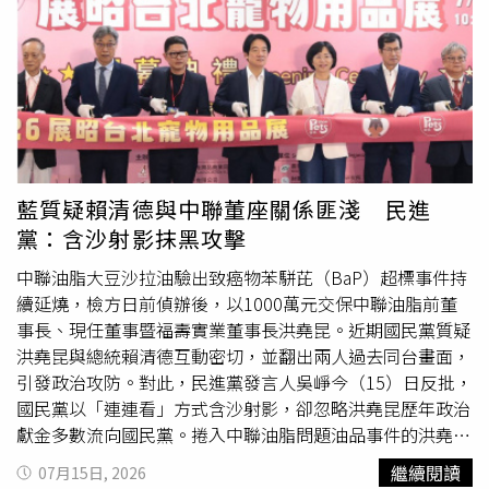
到，但我們所有分店立刻丟棄原有蘑菇醬，一滴不留」。問
聯考時數學只考9分，考進成大數學系，媽媽希望他重考，
題是，專家指出，一級致癌物「苯駢芘」（BaP）聽來嚇
隔年考上第一屆交大電子工程系，但「如果我英文比較好，
人，但苯駢芘會經由肝臟代謝後隨尿液及糞便排出，不會長
就會去念台大物理系，台灣電子工業可能就不太一樣了！」
期積累在脂肪組織，且代謝物具活性，必須長期、大量、持
他回顧
創業
歷程，包括開發出台灣第一台電算器、一系列掌
續食用，才會造成健康風險，可是政府沒有對民眾講清楚，
上型電算器等，再到石油危機後出來
創業
，成立了宏碁集
一個勁的「加嚴」下架標準，反而造成民眾恐慌。李姓執行
團；因看好微處理機（microprocessor）將帶動第二次工
長透露，這幾天，至少有數十個民眾拿著幾個月前的發票，
業革命，宏碁以「微處理機的園丁」自許，盼把握機會而不
到「貴族世家」要求退費，理由是吃了致癌的油。他無奈的
是成為歷史罪人，同時，也還原1992年提出微笑曲線的時
藍質疑賴清德與中聯董座關係匪淺 民進
說：「出問題的是中聯等製油大廠，我們才是最大的受害
代背景。施振榮也回憶，當年他塑造非主流的組織文化「人
黨：含沙射影抹黑攻擊
者。」李姓執行長表示，食安至關重要，多數業者都願意支
性本善」，當年是出國要公務員蓋章的年代，很多人警告他
持政府鐵腕下架，但業者希望，主管機關能協調沒有問題的
這樣會吃虧，但事實證明，自己不但沒有吃虧，還讓很多人
中聯油脂大豆沙拉油驗出致癌物苯駢芘（BaP）超標事件持
製油工廠，加班增產，確保貨源，平抑油價，同時將這些油
的潛力發揮出來，顯示王道信念的重要。本屆評審團由台灣
續延燒，檢方日前偵辦後，以1000萬元交保中聯油脂前董
品的健康風險說清楚；此外，這些餐飲業者希望風波過後，
評鑑協會名譽理事長許士軍教授擔任評審主席，成員包括前
事長、現任董事暨福壽實業董事長洪堯昆。近期國民黨質疑
政府協助他們向中聯等製油大廠求償，或許也無法彌補損
行政院長毛治國、前行政院長陳冲、潘文淵文教基金會董事
洪堯昆與總統賴清德互動密切，並翻出兩人過去同台畫面，
失，至少要一些回來，否則，這社會哪有公道？輔導過上百
長史欽泰，以及公益平台文化基金會董事長嚴長壽。許士軍
引發政治攻防。對此，民進黨發言人吳崢今（15）日反批，
家餐廳、餐飲
創業
者的餐飲系教授張簡勢坤指出，大量的食
說明，施振榮倡議「王道」理念，將東方智慧融入企業經
國民黨以「連連看」方式含沙射影，卻忽略洪堯昆歷年政治
用油，既不能使用，也不能倒在水溝裡，政府應該協助回
營，在ESG成為全球主流之前，便已實踐兼顧利他與永續的
獻金多數流向國民黨。捲入中聯油脂問題油品事件的洪堯昆
收，看是製作肥皂還是提煉為生質柴油。他指出，小攤商、
經營哲學；從產業升級、企業治理、人才傳承，到文化藝
近日遭起底，除在中聯油脂事件爆發初期曾與賴清德同台出
繼續閱讀
07月15日, 2026
小吃店油品儲備量不多，受到衝擊較小，而油炸類（例如鹽
術、公益、科技創新及淨零發展，施振榮始終展現前瞻視野
席寵物展活動外，也曾在2020年福壽實業
創業
100周年酒會