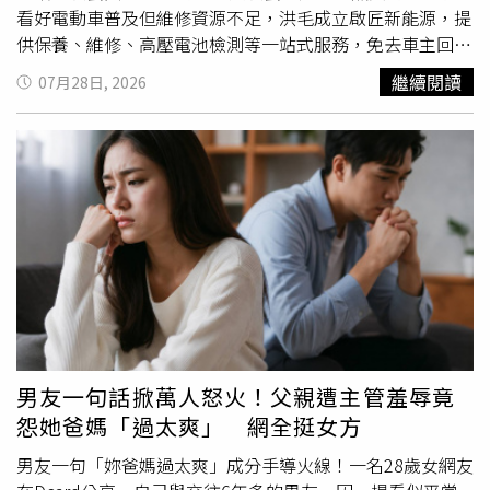
看好電動車普及但維修資源不足，洪毛成立啟匠新能源，提
供保養、維修、高壓電池檢測等一站式服務，免去車主回原
廠苦等一個月的困擾，同時也致力培育年輕技師人才。他強
繼續閱讀
07月28日, 2026
調
創業
初衷在於服務而非賺錢，目前透過AI與團隊分工，能
有效兼顧演藝工作與事業經營。綜藝天王胡瓜現身力挺，大
讚「電動車就是未來趨勢」；身為電動車主的林道遠及打算
換車的郭忠祐也開心表示，以後保養維修有了最專業的據
點。面對好友相挺，洪毛感性表示絕不辜負大家期待，希望
為台灣新能源產業盡一份心力。綜藝天王胡瓜及眾多星友到
場祝賀。（圖／民視）
男友一句話掀萬人怒火！父親遭主管羞辱竟
怨她爸媽「過太爽」 網全挺女方
男友一句「妳爸媽過太爽」成分手導火線！一名28歲女網友