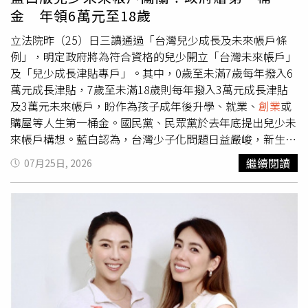
或過年想要一份小禮物，都因家裡沒有多餘預算而無法實
金 年領6萬元至18歲
現。原PO指出，父親一路從基層做起，收入從每月3、4萬
元一路增加到十多萬元，但生活始終十分節省，把大部分收
立法院昨（25）日三讀通過「台灣兒少成長及未來帳戶條
入都投入家庭。即使隨身使用的皮鞋、公事包已經老舊，也
例」，明定政府將為符合資格的兒少開立「台灣未來帳戶」
捨不得更換；母親曾買雞精替他補身體，他還因覺得太花錢
及「兒少成長津貼專戶」。其中，0歲至未滿7歲每年撥入6
而要求退貨。為了爭取更好的發展，父親除了全職工作外，
萬元成長津貼，7歲至未滿18歲則每年撥入3萬元成長津貼
還利用下班及假日完成碩士、博士學位，平日總是清晨出
及3萬元未來帳戶，盼作為孩子成年後升學、就業、
創業
或
門、深夜返家，假日也幾乎都在進修，她從小到大幾乎沒看
購屋等人生第一桶金。國民黨、民眾黨於去年底提出兒少未
過父親真正放鬆休息。直到家中債務還清、經濟逐漸改善
來帳戶構想。藍白認為，台灣少子化問題日益嚴峻，新生兒
後，父親才陸續購置房產，也替自己與母親換了兩、三百萬
人數持續下滑，因此主張由政府建立兒少專屬帳戶制度，透
繼續閱讀
07月25日, 2026
元的新車。母親曾說，父親年輕時很喜歡車，但為了家庭，
過政府定期撥補及民間共同參與，協助孩子累積成年後可運
只能放棄興趣，長年開著普通二手車，把所有心力放在養
用的資產，並鼓勵青年投入升學、職涯發展或
創業
。法案送
家。原PO表示，男友是在家境穩定後才認識她，因此只看
進立法院後，朝野提出不同版本，其中民進黨立委郭國文也
到現在的生活，沒有經歷一家人過去共同熬過的低潮。事情
擬具「台灣兒童及少年投資儲蓄帳戶條例草案」。不過各黨
發生在日前一次假日約會。原PO發現男友情緒低落，詢問
版本未能取得共識，歷經委員會審查及黨團協商後仍未達成
後得知男友父親近日在公司遭主管言語羞辱，她聽了也相當
一致，最終由藍白憑藉席次優勢，在院會依國民黨團、民眾
心疼，沒想到男友卻突然表示，非常羨慕她父母現在的生
黨團所提再修正動議表決通過三讀。三讀條文明定，未滿18
活，認為雙方父母年紀相仿，自己的父親卻還要在職場受委
歲、設有戶籍並符合居住規定的中華民國國民，均可設立
屈，而她的父母卻能過得輕鬆自在。原PO提醒男友，父親
「台灣未來帳戶」及「兒少成長津貼專戶」。其中，未來帳