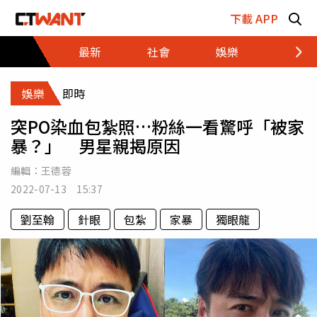
跳至主要內容區塊
下載 APP
最新
社會
娛樂
財經
娛樂
即時
突PO染血包紮照…粉絲一看驚呼「被家
暴？」 男星親揭原因
編輯：
王德蓉
2022-07-13 15:37
劉至翰
針眼
包紮
家暴
獨眼龍