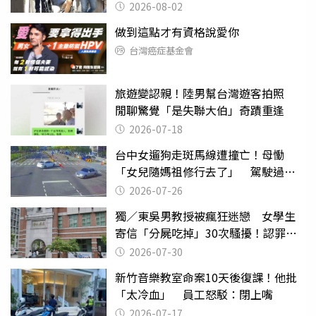
2026-08-02
做到這點才有資格說愛你
台灣癌症基金會
旅遊變認親！陸男幫台灣遊客拍照
閒聊驚覺「是失聯大伯」奇蹟重逢
2026-07-18
台中女遛狗走斑馬線遭撞亡！母慟
「女兒隨媽祖修行去了」 駕駛過失
致死判9月
2026-07-26
獨／東吳男教授被瘋狂迷戀 女學生
寄信「分屍吃掉」30次騷擾！認罪免
關
2026-07-30
新竹音樂教室命案10天後復課！他批
「太冷血」 員工怒駁：閉上嘴
2026-07-17