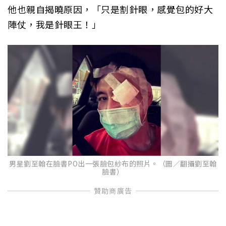
他也親自揭曉原因，「只是割針眼，感覺包的好大
陣仗，我是針眼王！」
男星劉至翰在臉書PO出一張臉包紗布的照片。（圖／翻攝劉至翰
臉書）