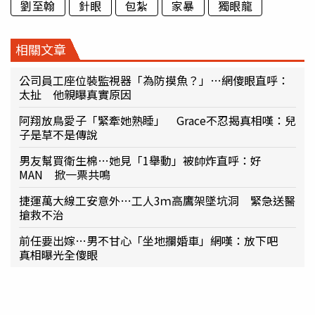
劉至翰
針眼
包紮
家暴
獨眼龍
相關文章
公司員工座位裝監視器「為防摸魚？」…網傻眼直呼：
太扯 他親曝真實原因
阿翔放鳥愛子「緊牽她熟睡」 Grace不忍揭真相嘆：兒
子是草不是傳說
男友幫買衛生棉…她見「1舉動」被帥炸直呼：好
MAN 掀一票共鳴
捷運萬大線工安意外…工人3ｍ高鷹架墜坑洞 緊急送醫
搶救不治
前任要出嫁…男不甘心「坐地攔婚車」網嘆：放下吧
真相曝光全傻眼