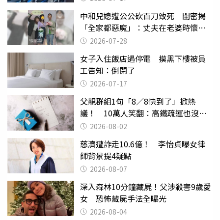
中和兒媳遭公公砍百刀致死 閨密揭
「全家都惡魔」：丈夫在老婆時懷孕
摔東西
2026-07-28
女子入住飯店遇停電 摸黑下樓被員
工告知：倒閉了
2026-07-17
父親群組1句「8／8快到了」掀熱
議！ 10萬人笑翻：高鐵疏運也沒列
父親節
2026-08-02
慈濟遭詐走10.6億！ 李怡貞曝女律
師背景提4疑點
2026-08-07
深入森林10分鐘藏屍！父涉殺害9歲愛
女 恐怖藏屍手法全曝光
2026-08-04