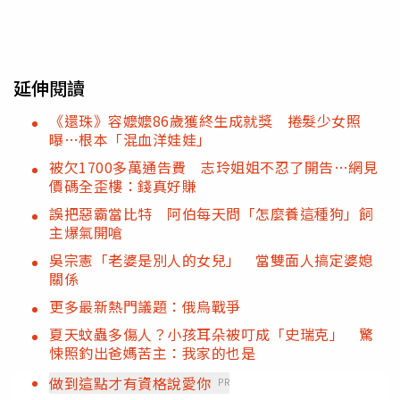
延伸閱讀
《還珠》容嬤嬤86歲獲終生成就獎 捲髮少女照
曝…根本「混血洋娃娃」
被欠1700多萬通告費 志玲姐姐不忍了開告…網見
價碼全歪樓：錢真好賺
誤把惡霸當比特 阿伯每天問「怎麼養這種狗」飼
主爆氣開嗆
吳宗憲「老婆是別人的女兒」 當雙面人搞定婆媳
關係
更多最新熱門議題：俄烏戰爭
夏天蚊蟲多傷人？小孩耳朵被叮成「史瑞克」 驚
悚照釣出爸媽苦主：我家的也是
做到這點才有資格說愛你
PR