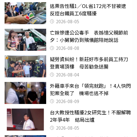
逃票告性騷1／OL省172元不甘被逮
反控台鐵員工6度騷擾
2026-08-05
亡妹慘遭公公毒手 表姊憶父親節前
夕：小舅舅仍到殯儀館陪她說話
2026-08-08
疑勞資糾紛！新莊好市多前員工持刀
登賣場頂樓 母苦勸急送醫
2026-08-04
外籍車手來台「領完就跑」！4人快閃
犯案全栽了 機場也逃不掉
2026-08-09
台大教授性騷擾2女研究生！不服解聘
2年爭4年 結局出爐
2026-08-05