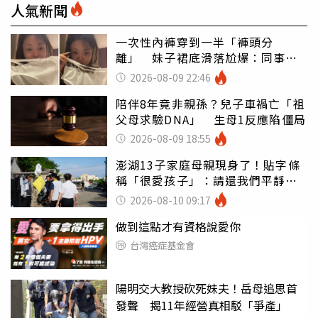
人氣新聞
一次性內褲穿到一半「褲頭分
離」 妹子裙底滑落尬爆：同事全
看光
2026-08-09 22:46
陪伴8年竟非親孫？兒子車禍亡「祖
父母求驗DNA」 生母1反應陷僵局
2026-08-09 18:55
澎湖13子家庭母親現身了！貼字條
稱「很愛孩子」：請還我們平靜生
活
2026-08-10 09:17
做到這點才有資格說愛你
台灣癌症基金會
陽明交大教授砍死妹夫！岳母追思首
發聲 揭11年經營真相駁「爭產」