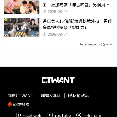
主 狂加吻戲「伸舌咬唇」男演員崩
潰
2026-08-03
香車美人1／彭彭海邊秘境外拍 男伴
豪車接送還祭「鈔能力」
2026-08-04
Recommended by
關於CTWANT
聯繫&爆料
隱私權政策
發燒熱搜
Facebook
Youtube
Telegram