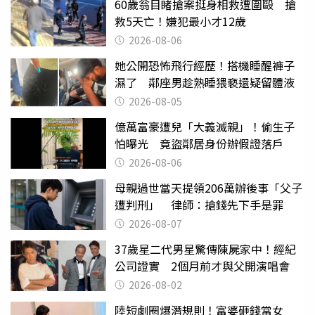
60歲翁目睹搶案挺身相救遭圍毆 搶
救5天亡！嫌犯最小才12歲
2026-08-06
她公開恐怖飛行經歷！搭機睡醒褲子
濕了 鄰座男趁熟睡猥褻還疑留體液
2026-08-05
億萬富豪遭兒「大義滅親」！偷生子
怕曝光 竟盜鄰居身份辦假證落戶
2026-08-06
母親過世當天提領206萬辦後事「父子
遭判刑」 律師：搶錢先下手是罪
2026-08-07
37歲星二代男星驚傳陳屍家中！經紀
公司證實 2個月前才與父開演唱會
2026-08-02
陸短劇圈爆潛規則！富婆砸錢當女