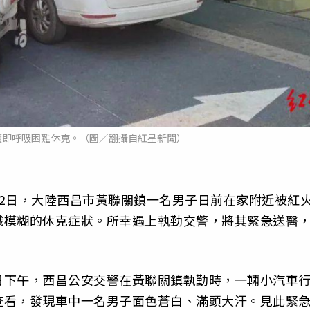
隨即呼吸困難休克。（圖／翻攝自紅星新聞）
2日，大陸西昌市黃聯關鎮一名男子日前在家附近被紅
識模糊的休克症狀。所幸遇上執勤交警，將其緊急送醫
日下午，西昌公安交警在黃聯關鎮執勤時，一輛小汽車
查看，發現車中一名男子面色蒼白、滿頭大汗。見此緊