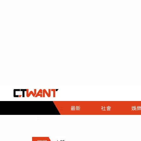
社會首頁
娛樂首頁
財經首頁
政
:::
最新
社會
娛
時事
即時
熱線
:::
直擊
大條
人物
調查
專題
３Ｃ