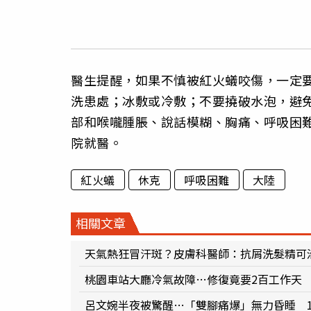
醫生提醒，如果不慎被紅火蟻咬傷，一定
洗患處；冰敷或冷敷；不要撓破水泡，避
部和喉嚨腫脹、說話模糊、胸痛、呼吸困
院就醫。
紅火蟻
休克
呼吸困難
大陸
相關文章
天氣熱狂冒汗斑？皮膚科醫師：抗屑洗髮精可
桃園車站大廳冷氣故障…修復竟要2百工作天 
呂文婉半夜被驚醒…「雙腳痛爆」無力昏睡 