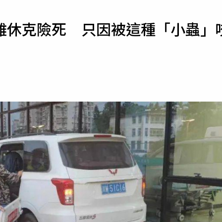
寵物
難休克險死 只因被這種「小蟲」
運勢
運動
梅酒