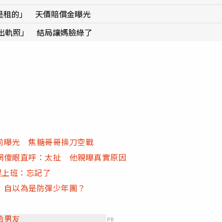
車是租的」 天價賠償金曝光
出軌照」 結局讓媽臉綠了
前曝光 焦糖哥哥操刀空戰
網傻眼直呼：太扯 他親曝真實原因
趕上班：忘記了
：自以為是防彈少年團？
給男友
PR