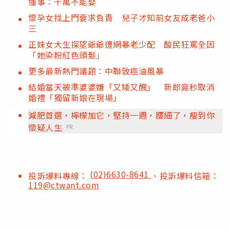
懂事：千萬不能娶
懷孕女找上門要求負責 兒子才知前女友成老爸小
三
正妹女大生探望爺爺遭網暴老少配 酸民狂罵全因
「她染粉紅色頭髮」
更多最新熱門議題：中聯致癌油風暴
結婚當天被準婆婆嫌「又矮又醜」 新郎竟秒取消
婚禮「獨留新娘在現場」
減肥首選，檸檬加它，堅持一週，腰細了，瘦到你
懷疑人生
PR
(02)6630-8641
投訴爆料專線：
、投訴爆料信箱：
119@ctwant.com