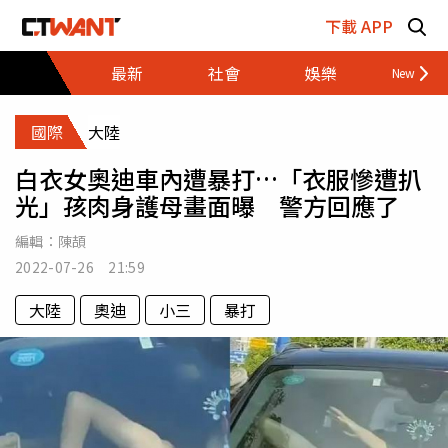
跳至主要內容區塊
下載 APP
最新
社會
娛樂
財經
國際
大陸
白衣女奧迪車內遭暴打…「衣服慘遭扒
光」孩肉身護母畫面曝 警方回應了
編輯：
陳頡
2022-07-26 21:59
大陸
奧迪
小三
暴打