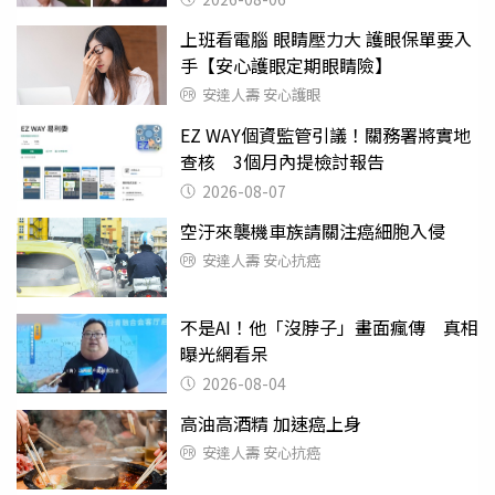
上班看電腦 眼睛壓力大 護眼保單要入
手【安心護眼定期眼睛險】
安達人壽 安心護眼
EZ WAY個資監管引議！關務署將實地
查核 3個月內提檢討報告
2026-08-07
空汙來襲機車族請關注癌細胞入侵
安達人壽 安心抗癌
不是AI！他「沒脖子」畫面瘋傳 真相
曝光網看呆
2026-08-04
高油高酒精 加速癌上身
安達人壽 安心抗癌