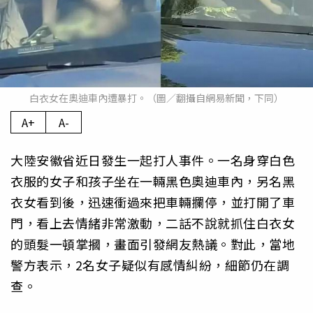
白衣女在奧迪車內遭暴打。（圖／翻攝自網易新聞，下同）
A+
A-
大陸安徽省近日發生一起打人事件。一名身穿白色
衣服的女子和孩子坐在一輛黑色奧迪車內，另名黑
衣女看到後，迅速衝過來把車輛攔停，並打開了車
門，看上去情緒非常激動，二話不說就抓住白衣女
的頭髮一頓掌摑，畫面引發網友熱議。對此，當地
警方表示，2名女子疑似有感情糾紛，細節仍在調
查。