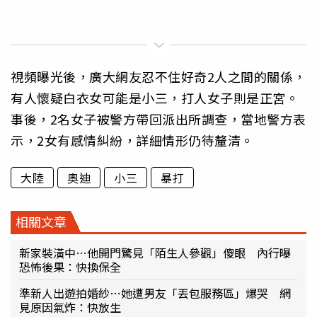
視頻曝光後，廣大網友忍不住好奇2人之間的關係，
有人懷疑白衣女可能是小三，打人女子則是正宮。
事後，2名女子被警方帶回派出所調查，當地警方表
示，2女有感情糾紛，詳細情形仍待釐清。
大陸
奧迪
小三
暴打
相關文章
新家裝潢中…他開門驚見「陌生人參觀」傻眼 內行曝
恐怖後果：快換保全
準新人出遊拍婚紗…她遭男友「丟包服務區」爆哭 網
見原因氣炸：快放生