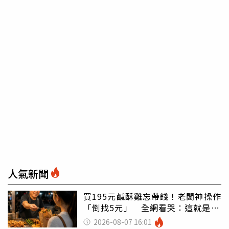
人氣新聞
買195元鹹酥雞忘帶錢！老闆神操作
「倒找5元」 全網看哭：這就是台
灣
2026-08-07 16:01