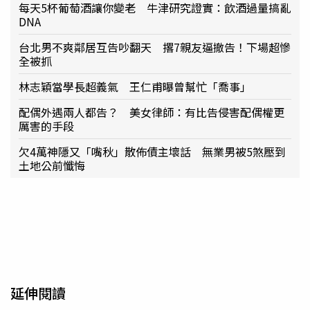
每天5杯葡萄酒讓你變老 牛津研究證實：飲酒過量搞亂
DNA
台北男不爽鄰居互告吵翻天 撂7親友逼撤告！下場超慘
全被抓
林志穎當學長超義氣 王仁甫曝曾幫忙「喬事」
配偶外遇兩人都告？ 美女律師：有比告侵害配偶權更
厲害的手段
欠4萬神隱又「嘴秋」散佈債主壞話 無業男被5煞壓到
土地公前懺悔
延伸閱讀