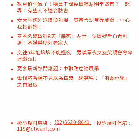
祖克柏生氣了！聽員工問疫情補貼明年還有？ 怒
轟：有些人不適合臉書
女大生跑外送遭潑熱湯 奧客言語羞辱威脅：小心
我投訴妳！
泰拳名將昏迷8天「腦死」去世 法國選手自責引
退！承諾幫助死者家人
交往5年能壞壞不能過夜 男嘆深夜女友父親會奪命
連環call
更多最新熱門議題：中聯致癌油風暴
電鍋蒸香腸不見以為撞鬼 網笑稱：「幽靈水餃」
之香腸版
(02)6630-8641
投訴爆料專線：
、投訴爆料信箱：
119@ctwant.com