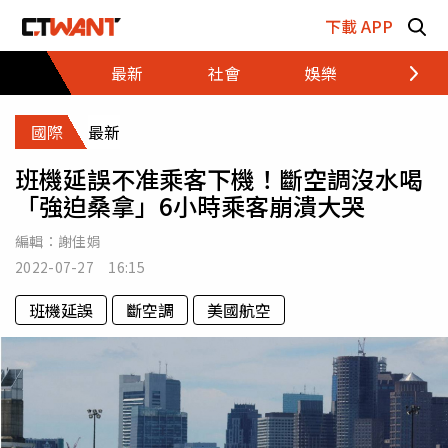
跳至主要內容區塊
下載 APP
最新
社會
娛樂
財經
國際
最新
班機延誤不准乘客下機！斷空調沒水喝
「強迫桑拿」6小時乘客崩潰大哭
編輯：
謝佳娟
2022-07-27 16:15
班機延誤
斷空調
美國航空