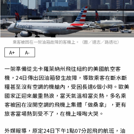
乘客被困在一架油箱故障的客機上。（圖／達志／路透社）
A+
A-
一架準備從北卡羅萊納州飛往紐約的美國航空客
機，24日傳出因油箱發生故障，導致乘客在斷水斷
糧甚至沒有空調的機艙內，受困長達6個小時。歐美
國家正迎來嚴重熱浪，當天氣溫相當炎熱，多名乘
客被困在沒開空調的飛機上集體「做桑拿」，更有
旅客當場熱到受不了，在機上嚎啕大哭。
外媒報導，原定24日下午1點07分起飛的航班，油