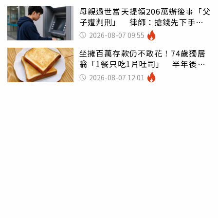
母親過世當天提領206萬辦後事「父
子遭判刑」 律師：搶錢先下手是
罪
2026-08-07 09:55
坐擁百萬存款仍不敢花！74歲獨居
翁「1餐只吃1片吐司」 半年後暴
瘦嚇壞女兒
2026-08-07 12:01