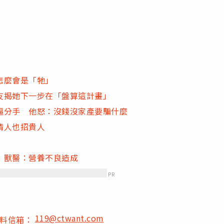
怎麼會是「牠」
友揭她下一步在「盤算這計畫」
逼分手 他怒：沒錢沒家產要騙什麼
情人也招貴人
 獸醫：營養不良造成
PR
119@ctwant.com
爆料信箱：