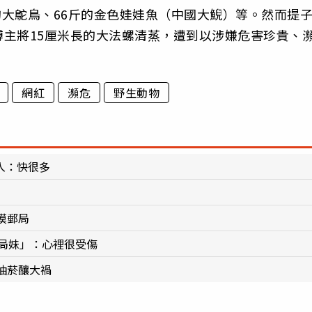
的大鴕鳥、66斤的金色娃娃魚（中國大鯢）等。然而提
主將15厘米長的大法螺清蒸，遭到以涉嫌危害珍貴、
網紅
瀕危
野生動物
入：快很多
漠郵局
飯局妹」：心裡很受傷
抽菸釀大禍