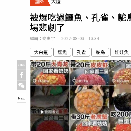
國際
大陸
人物
汽車
被爆吃過鱷魚、孔雀、鴕
專欄
場悲劇了
房產新勢力
編輯：
麥惠宇
2022-08-03 13:34
大白鯊
鱷魚
孔雀
鴕鳥
娃娃魚
Next