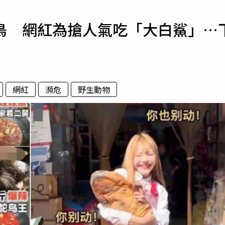
寵物
鳥 網紅為搶人氣吃「大白鯊」…
運勢
運動
梅酒
網紅
瀕危
野生動物