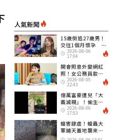
下
人氣新聞
15歲倒追27歲男！
交往1個月懷孕 36
2026-08-06
歲當阿嬤故事曝光
17:04
開會照意外變網紅
照！女公務員妝容
2026-08-05
掀2千則留言 本人
22:43
怒嗆：化妝有錯嗎
億萬富豪遭兒「大
義滅親」！偷生子
2026-08-06
怕曝光 竟盜鄰居
17:53
身份辦假證落戶
蝗害肆虐！蝗蟲大
軍鋪天蓋地襲來宛
如末日 網驚：聖
2026-08-06 13:41