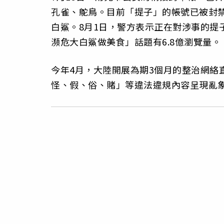
孔雀、鴕鳥。目前「提子」的帳號已被封禁
白鯊。8月1日，警方表示正在對涉事的提
瀕危大白鯊做美食」話題有6.8億瀏覽量。
今年4月，大陸開展為期3個月的整治網絡
怪、假、俗、賭」等違法違規內容呈現亂