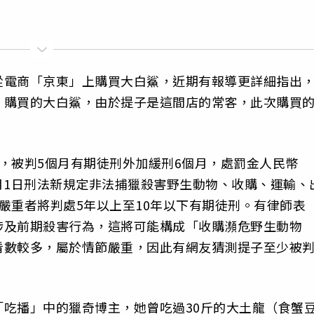
從電商「京東」上購買大白鯊，近期有報導更詳細指出
，購買的大白鯊，由於提子是這間店的常客，此次購買
，被判5個月有期徒刑外加緩刑6個月，處罰金人民幣
3月1日刑法新規定非法捕獵殺害野生動物、收購、運輸、
嚴重者將判處5年以上至10年以下有期徒刑。有律師表
涉及前期殺害行為，這將可能構成「收購瀕危野生動物
看數較多，屬於情節嚴重，因此有網友猜測提子至少被判
吃播」中的獵奇博主，她曾吃過30斤的大土龍（食蟹