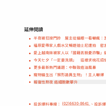
延伸閱讀
半夜被狂按門鈴 屋主從貓眼一看嚇瘋：
福原愛帶家人戲水又暢遊迪士尼遭拍 密
愛上越南妹被家人以「國籍丟臉憂詐騙」
今天七夕「一定要洗頭」 這樣求桃花招
更多最新熱門議題：中聯致癌油風暴
寵物貓生出「猴形詭異生物」！主人嚇爆
報復性熬夜 癌細胞數攀升
(02)6630-8641
投訴爆料專線：
、投訴