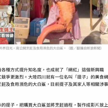
外界目光，竟公開烹飪及食用瀕危的大白鯊。（圖／翻攝自新浪新聞）
過各種方式提升知名度，也成就了「網紅」這個新興職
紅競爭更激烈。大陸四川就有一位名叫「提子」的美食
烹飪及食用瀕危的大白鯊，目前提子及其家人等相關涉
絲的提子，把購買大白鯊並將烹飪過程，製作成影片放