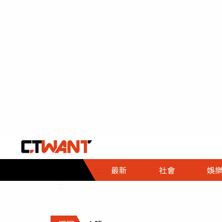
社會首頁
娛樂首頁
財經首頁
政
:::
最新
社會
娛
時事
即時
熱線
:::
直擊
大條
人物
調查
專題
３Ｃ