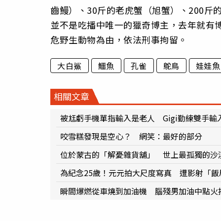
齒鰻）、30斤的老虎蟹（旭蟹）、200斤
並不是吃播中唯一的獵奇博主，去年就有博
危野生動物為由，依法刑事拘留。
大白鯊
鱷魚
孔雀
鴕鳥
娃娃魚
相關文章
被尪虧手機單指輸入是老人 Gigi勤練雙手輸
咬雪糕發現是空心？ 網笑：最好的部分
位於蒙古的「解憂雜貨舖」 世上最孤獨的沙
為紀念25歲！元元拍大尺度寫真 遭影射「
瞬間爆燃從車燒到加油機 腦殘男加油中點火