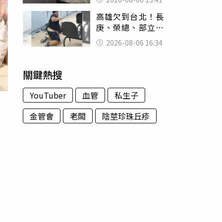
經十災
高雄欠到台北！長
庚、榮總、部立醫
院都受害 「醫療
2026-08-06 16:34
暴力男」離譜紀錄
曝光
關鍵熱搜
YouTuber
血管
私生子
金管會
老闆
陰莖珍珠丘疹
網
事
上