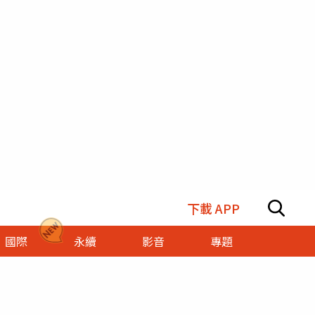
下載 APP
國際
永續
影音
專題