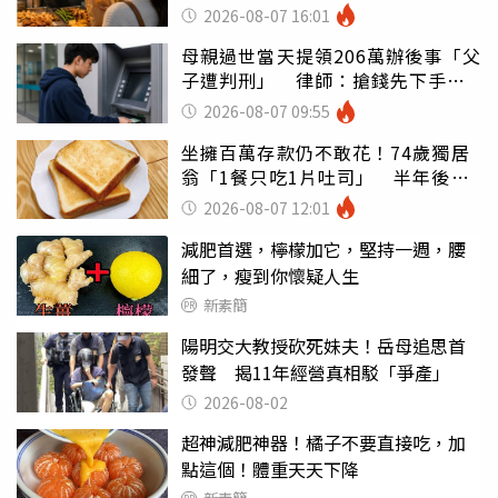
灣
2026-08-07 16:01
母親過世當天提領206萬辦後事「父
子遭判刑」 律師：搶錢先下手是
罪
2026-08-07 09:55
坐擁百萬存款仍不敢花！74歲獨居
翁「1餐只吃1片吐司」 半年後暴
瘦嚇壞女兒
2026-08-07 12:01
減肥首選，檸檬加它，堅持一週，腰
細了，瘦到你懷疑人生
新素簡
陽明交大教授砍死妹夫！岳母追思首
發聲 揭11年經營真相駁「爭產」
2026-08-02
超神減肥神器！橘子不要直接吃，加
點這個！體重天天下降