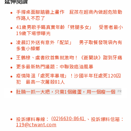
延伸閱讀
手撐桌面腳踏牆上畫作 屁孩在超商內做超危險動
作路人不忍了
41歲男歌手瞞真實年齡「劈腿多女」 受害者最小
19歲下場慘曝光
凌晨訂外送有意外「配菜」 男子取餐發現袋內有
多隻小蟑螂
王鶴棣、虞書欣首集就激吻！《蒼蘭訣》甜到牙痛
更多最新熱門議題：中聯致癌油風暴
疫情降溫「處死率暴增」！沙國半年狂處死120囚
犯 最高一次屠殺81人
肚腩一抓一大把，只需1個雞蛋，用一個瘦一個
PR
(02)6630-8641
投訴爆料專線：
、投訴爆料信箱：
119@ctwant.com