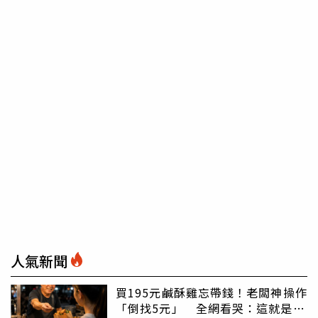
人氣新聞
買195元鹹酥雞忘帶錢！老闆神操作
「倒找5元」 全網看哭：這就是台