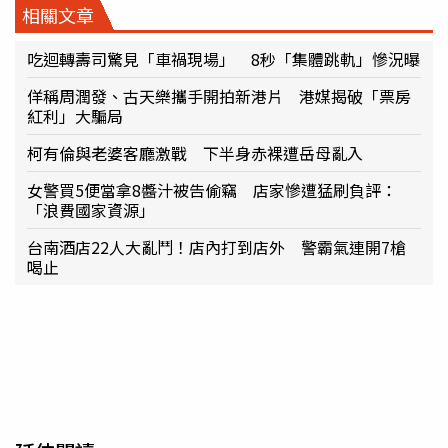
相關文章
吃迴轉壽司驚見「車禍現場」 8秒「集體跳軌」慘況曝
佯稱周潤發、古天樂攜手開拍新港片 港媒揭破「票房
紅利」大騙局
柯有倫與老婆客廳激戰 下半身赤裸遭岳母亂入
女警買5便當拿8醬汁被告偷竊 店家慘遭猛刷負評：
「浪費國家資源」
台南酒店22人大亂鬥！店內打到店外 警霸氣連開7槍
喝止