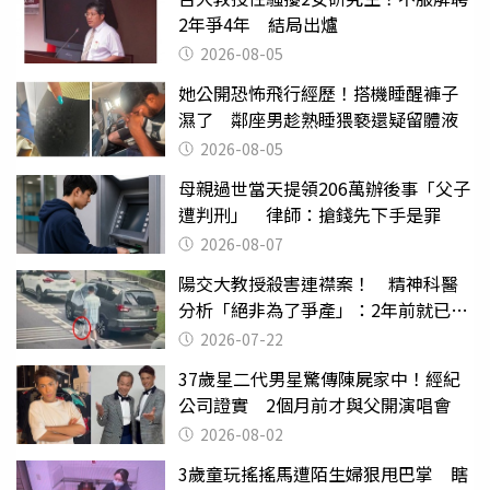
2年爭4年 結局出爐
2026-08-05
她公開恐怖飛行經歷！搭機睡醒褲子
濕了 鄰座男趁熟睡猥褻還疑留體液
2026-08-05
母親過世當天提領206萬辦後事「父子
遭判刑」 律師：搶錢先下手是罪
2026-08-07
陽交大教授殺害連襟案！ 精神科醫
分析「絕非為了爭產」：2年前就已言
行詭異
2026-07-22
37歲星二代男星驚傳陳屍家中！經紀
公司證實 2個月前才與父開演唱會
2026-08-02
3歲童玩搖搖馬遭陌生婦狠甩巴掌 瞎