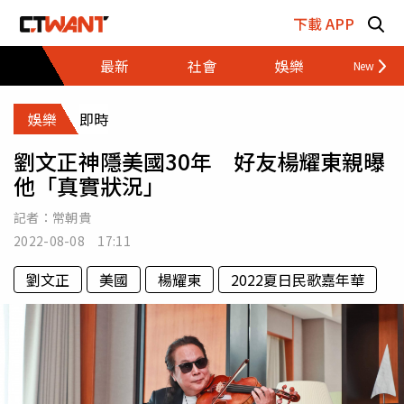
跳至主要內容區塊
下載 APP
最新
社會
娛樂
財經
娛樂
即時
劉文正神隱美國30年 好友楊耀東親曝
他「真實狀況」
記者：
常朝貴
2022-08-08 17:11
劉文正
美國
楊耀東
2022夏日民歌嘉年華