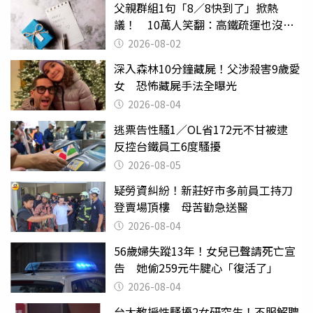
父親群組1句「8／8快到了」掀熱
議！ 10萬人笑翻：高鐵疏運也沒列
父親節
2026-08-02
深入森林10分鐘藏屍！父涉殺害9歲愛
女 恐怖藏屍手法全曝光
2026-08-04
逃票告性騷1／OL省172元不甘被逮
反控台鐵員工6度騷擾
2026-08-05
疑勞資糾紛！新莊好市多前員工持刀
登賣場頂樓 母苦勸急送醫
2026-08-04
56歲婦失蹤13年！女兒已聲請死亡宣
告 她偷259元牛腱心「復活了」
2026-08-04
台大教授性騷擾2女研究生！不服解聘