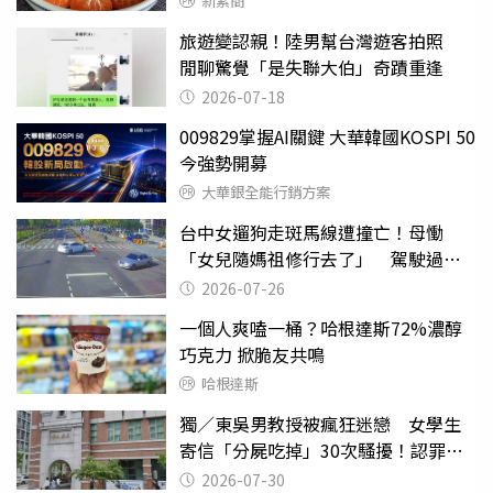
新素簡
旅遊變認親！陸男幫台灣遊客拍照
閒聊驚覺「是失聯大伯」奇蹟重逢
2026-07-18
009829掌握AI關鍵 大華韓國KOSPI 50
今強勢開募
大華銀全能行銷方案
台中女遛狗走斑馬線遭撞亡！母慟
「女兒隨媽祖修行去了」 駕駛過失
致死判9月
2026-07-26
一個人爽嗑一桶？哈根達斯72%濃醇
巧克力 掀脆友共鳴
哈根達斯
獨／東吳男教授被瘋狂迷戀 女學生
寄信「分屍吃掉」30次騷擾！認罪免
關
2026-07-30