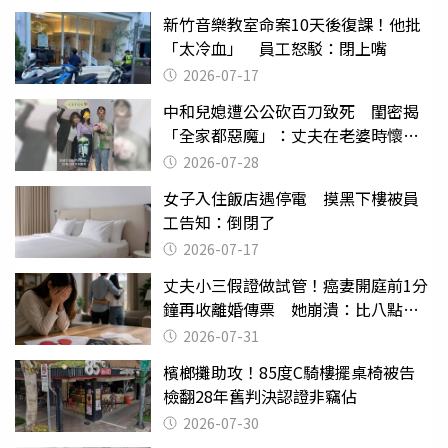
新竹音樂教室命案10天後復課！他批
「太冷血」 員工怒駁：閉上嘴
2026-07-17
中和兒媳遭公公砍百刀致死 閨密揭
「全家都惡魔」：丈夫在老婆時懷孕
摔東西
2026-07-28
女子入住飯店遇停電 摸黑下樓被員
工告知：倒閉了
2026-07-17
丈夫小三假證做試管！癌妻開庭前1分
鐘再收離婚傳票 她崩潰：比八點檔
還扯
2026-07-31
檳榔攤助攻！85度C騎樓擺桌椅被告
檢翻28年舊判決認證非竊佔
2026-07-30