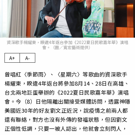
資深歌手楊耀東，睽違4年返台參加《2022夏日民歌嘉年華》演唱
會。（圖／寬宏藝術提供）
A+
A-
曾唱紅〈季節雨〉、〈星期六〉等歌曲的資深歌手
楊耀東，睽違4年返台將參加8月14、28日在高雄、
台北兩地巨蛋舉辦的《2022夏日民歌嘉年華》演唱
會。今（8）日他隔離出關接受媒體訪問，透露神隱
美國近30年的好友劉文正近況，說疫情之前兩人都
還有聯絡，對方也沒有外傳的發福狀態，但因劉文
正個性低調，只要一被人認出，他就會立刻閃人，