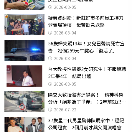
2026-08-05
疑勞資糾紛！新莊好市多前員工持刀
登賣場頂樓 母苦勸急送醫
2026-08-04
56歲婦失蹤13年！女兒已聲請死亡宣
告 她偷259元牛腱心「復活了」
2026-08-04
台大教授性騷擾2女研究生！不服解聘
2年爭4年 結局出爐
2026-08-05
陽交大教授殺害連襟案！ 精神科醫
分析「絕非為了爭產」：2年前就已言
行詭異
2026-07-22
37歲星二代男星驚傳陳屍家中！經紀
公司證實 2個月前才與父開演唱會