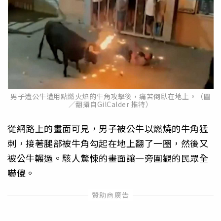
男子遭公牛遭用點燃火焰的牛角攻擊後，痛苦倒臥在地上。（圖
／翻攝自GilCalder 推特）
從網路上的畫面可見，男子被公牛以燃燒的牛角猛
刺，接著腿部被牛角勾起在地上翻了一圈，然後又
被公牛輾過。駭人驚悚的畫面讓一旁圍觀的民眾全
嚇傻。