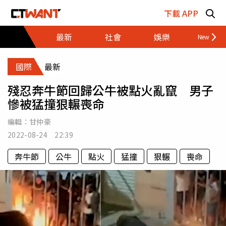
跳至主要內容區塊
下載 APP
最新
社會
娛樂
財經
國際
最新
殘忍奔牛節回歸公牛被點火亂竄 男子
慘被猛撞狠輾喪命
編輯：
甘仲豪
2022-08-24 22:39
奔牛節
公牛
點火
猛撞
狠輾
喪命