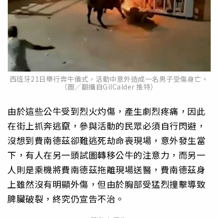
西班牙21日舉行奔牛儀式，活動中意外造成一名男子受傷身亡。
（圖／翻攝自GilCalder 推特）
由於這些公牛受到烈火灼傷，產生劇烈疼痛，因此
在街上抓奔逃竄，參與活動的民眾必須自行閃避，
沒想到費南德茲卻難逃死劫命喪現場，意外發生當
下，有人在另一頭試圖轉移公牛的注意力，而另一
人則是乘機將費南德茲拖離現場送醫，費南德茲身
上雖然沒有明顯外傷，但由於胸部受猛烈撞擊導致
脾臟破裂，終究仍宣告不治。