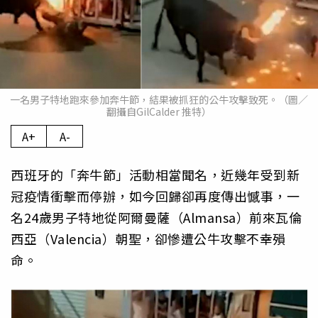
一名男子特地跑來參加奔牛節，結果被抓狂的公牛攻擊致死。（圖／
翻攝自GilCalder 推特）
A+
A-
西班牙的「奔牛節」活動相當聞名，近幾年受到新
冠疫情衝擊而停辦，如今回歸卻再度傳出憾事，一
名24歲男子特地從阿爾曼薩（Almansa）前來瓦倫
西亞（Valencia）朝聖，卻慘遭公牛攻擊不幸殞
命。