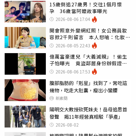
15歲倒追27歲男！交往1個月懷
孕 36歲當阿嬤故事曝光
2026-08-06 17:04
開會照意外變網紅照！女公務員妝
容掀2千則留言 本人怒嗆：化妝有
錯嗎
2026-08-05 22:43
億萬富豪遭兒「大義滅親」！偷生
子怕曝光 竟盜鄰居身份辦假證落
戶
2026-08-06 17:53
腹部脂肪的「剋星」找到了，常吃這
幾物，吃走大肚囊，瘦出小蠻腰
新素簡
陽明交大教授砍死妹夫！岳母追思首
發聲 揭11年經營真相駁「爭產」
2026-08-02
旅遊變認親！陸男幫台灣遊客拍照