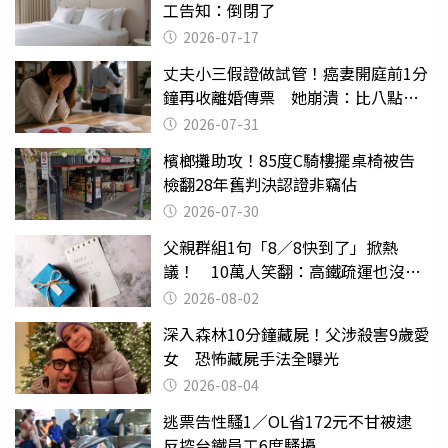
工告知：倒閉了
2026-07-17
丈夫小三假證做試管！癌妻開庭前1分
鐘再收離婚傳票 她崩潰：比八點檔
還扯
2026-07-31
檳榔攤助攻！85度C騎樓擺桌椅被告
檢翻28年舊判決認證非竊佔
2026-07-30
父親群組1句「8／8快到了」掀熱
議！ 10萬人笑翻：高鐵疏運也沒列
父親節
2026-08-02
深入森林10分鐘藏屍！父涉殺害9歲愛
女 恐怖藏屍手法全曝光
2026-08-04
逃票告性騷1／OL省172元不甘被逮
反控台鐵員工6度騷擾