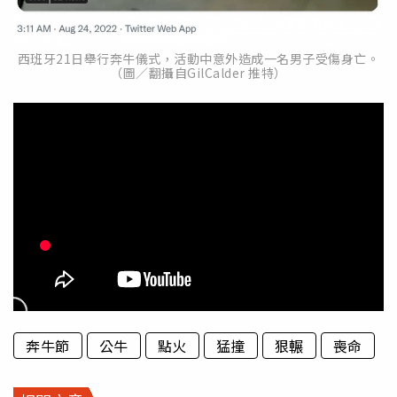
西班牙21日舉行奔牛儀式，活動中意外造成一名男子受傷身亡。
（圖／翻攝自GilCalder 推特）
奔牛節
公牛
點火
猛撞
狠輾
喪命