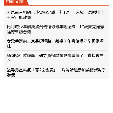
相關文章
大馬前首相納吉涉貪案定讞「判12年」入獄 馬哈迪：
王室可能赦免
比利時少年創獨駕飛機環球最年輕紀錄 17歲麥克羅瑟
福德曾訪台灣
女歌手遭前夫家暴逼墮胎 離婚７年喜傳添好孕再當媽
咪
緬甸蟒行蹤詭異 研究員追蹤驚見這幕傻了「直接被生
吞」
猛毒男星霸氣「奪2面金牌」 湯姆哈迪參加柔術賽對手
嚇傻