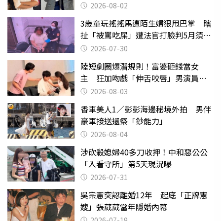
2026-08-02
3歲童玩搖搖馬遭陌生婦狠甩巴掌 瞎
扯「被罵吃屎」遭法官打臉判5月須入
監
2026-07-30
陸短劇圈爆潛規則！富婆砸錢當女
主 狂加吻戲「伸舌咬唇」男演員崩
潰
2026-08-03
香車美人1／彭彭海邊秘境外拍 男伴
豪車接送還祭「鈔能力」
2026-08-04
涉砍殺媳婦40多刀收押！中和惡公公
「入看守所」第5天現況曝
2026-07-31
吳宗憲突認離婚12年 起底「正牌憲
嫂」張葳葳當年隱婚內幕
2026-07-19