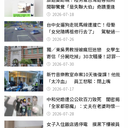
閒聊驚覺「是失聯大伯」奇蹟重逢
2026-07-18
台中女遛狗走斑馬線遭撞亡！母慟
「女兒隨媽祖修行去了」 駕駛過失
致死判9月
2026-07-26
獨／東吳男教授被瘋狂迷戀 女學生
寄信「分屍吃掉」30次騷擾！認罪免
關
2026-07-30
新竹音樂教室命案10天後復課！他批
「太冷血」 員工怒駁：閉上嘴
2026-07-17
中和兒媳遭公公砍百刀致死 閨密揭
「全家都惡魔」：丈夫在老婆時懷孕
摔東西
2026-07-28
女子入住飯店遇停電 摸黑下樓被員