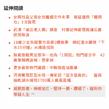
延伸閱讀
女婿找岳父簽女兒離婚文件未果 竟猛撞用「鐵頭
功」3次致死
武漢「偷瓜老人團」肆虐 村書記神處理竟讓瓜農
欲哭無淚
16歲少女失蹤警方苦尋2週無果 網紅潛水團隊「下
水35分鐘」水庫底找到
無套激戰男友懷孕…他為「1原因」甩門提分手 42
歲單親媽淚喊：想拿掉
更多最新熱門議題：中聯致癌油風暴
河南驚現巨型水怪…專家認「這次是真的」 當局
抽乾湖水捕怪3700萬人瘋看直播
減肥首選，檸檬加它，堅持一週，腰細了，瘦到你
懷疑人生
PR