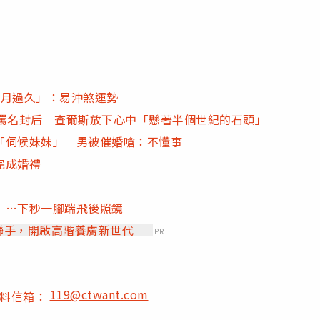
賞月過久」：易沖煞運勢
」罵名封后 查爾斯放下心中「懸著半個世紀的石頭」
「伺候妹妹」 男被催婚嗆：不懂事
完成婚禮
」…下秒一腳踹飛後照鏡
」聯手，開啟高階養膚新世代
PR
119@ctwant.com
爆料信箱：