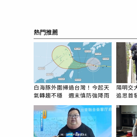
熱門推薦
白海豚外圍掃過台灣！今起天
陽明交
氣轉趨不穩 週末慎防強降雨
追思首
駁「爭
PR