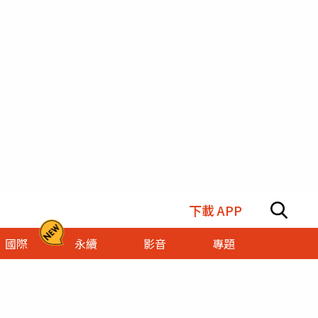
下載 APP
國際
永續
影音
專題