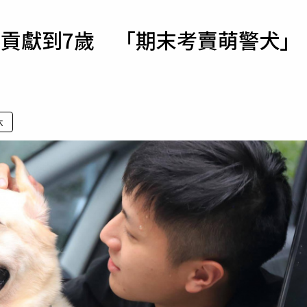
寵物
國貢獻到7歲 「期末考賣萌警犬」
運勢
運動
梅酒
休