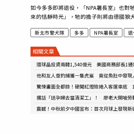
如今多多即將退役，「NPA署長室」也對
來的恬靜時光」，牠的擔子則將由德國狼
新北市警犬隊
多多
NPA署長室
退
相關文章
環球晶投資南韓1,540億元 美國商務部長1
他和友人垂釣捕獲一隻虎鯊 竟從魚肚中發現
驚悚畫面全都錄！硬闖紅燈險捲入客運車底 
撂話「送孕婦去當清潔工」！ 廖老大開嗆勞
震撼！中秋前夕中國宣布：首次月球上發現新