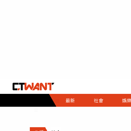
社會首頁
娛樂首頁
財經首頁
政
:::
最新
社會
娛
時事
即時
熱線
:::
直擊
大條
人物
調查
專題
３Ｃ