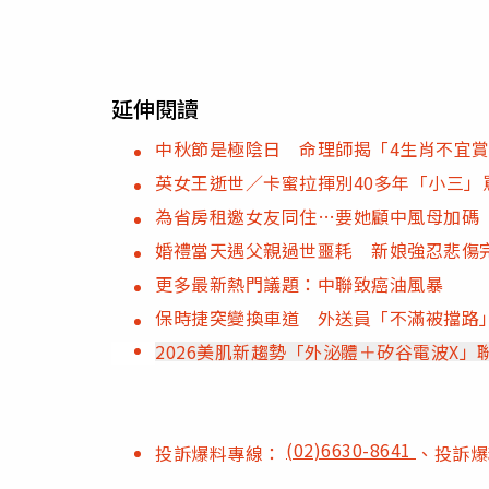
延伸閱讀
中秋節是極陰日 命理師揭「4生肖不宜
英女王逝世／卡蜜拉揮別40多年「小三
為省房租邀女友同住…要她顧中風母加碼
婚禮當天遇父親過世噩耗 新娘強忍悲傷
更多最新熱門議題：中聯致癌油風暴
保時捷突變換車道 外送員「不滿被擋路
2026美肌新趨勢「外泌體＋矽谷電波X
(02)6630-8641
投訴爆料專線：
、投訴