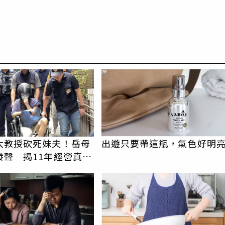
PR
大教授砍死妹夫！岳母
出遊只要帶這瓶，氣色好明
發聲 揭11年經營真相
產」