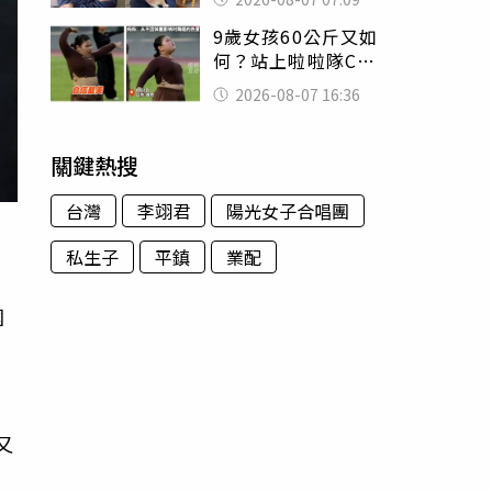
用鮮卑文寫詩？
9歲女孩60公斤又如
何？站上啦啦隊C位
驚艷全場 千萬網
2026-08-07 16:36
友被圈粉
關鍵熱搜
台灣
李翊君
陽光女子合唱團
私生子
平鎮
業配
國
如
又