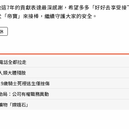
牠這7年的貢獻表達最深感謝，希望多多「好好去享受接
犬「帝寶」來接棒，繼續守護大家的安全。
休
通電話全都拉走
人類大體殘肢
19歲騎士死裡逃生僅挫傷
動局：公司有權職務異動
礦物「嫦娥石」