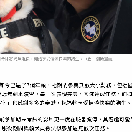
如今即將光榮退役，開始享受恬淡快樂的狗生。（圖／翻攝畫面）
如今已過了7個年頭，牠期間參與無數大小勤務，包括
反恐無劇本演習，每一次表現完美，圓滿達成任務，而
長室」也感謝多多的奉獻，祝福牠享受恬淡快樂的狗生。
年前參加期末考試的影片更一度在臉書瘋傳，其逗趣可愛
，服役期間與領犬員孫法祺參加過無數次任務。