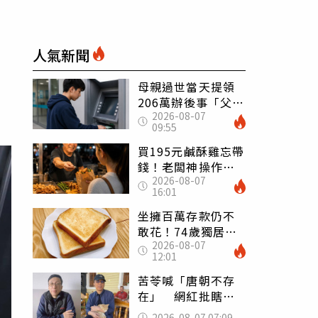
人氣新聞
母親過世當天提領
206萬辦後事「父子
2026-08-07
遭判刑」 律師：
09:55
搶錢先下手是罪
買195元鹹酥雞忘帶
錢！老闆神操作
2026-08-07
「倒找5元」 全網
16:01
看哭：這就是台灣
坐擁百萬存款仍不
敢花！74歲獨居翁
2026-08-07
「1餐只吃1片吐
12:01
司」 半年後暴瘦
嚇壞女兒
苦苓喊「唐朝不存
在」 網紅批瞎編
歷史：李白、杜甫
2026-08-07 07:09