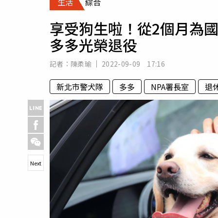
生活
綜合
人物
汽車
享受狗生啦！從2個月為
專欄
多多光榮退役
房產新勢力
記者：
陳柔瑜
2022-09-09 17:16
新北市警犬隊
多多
NPA署長室
退
Next