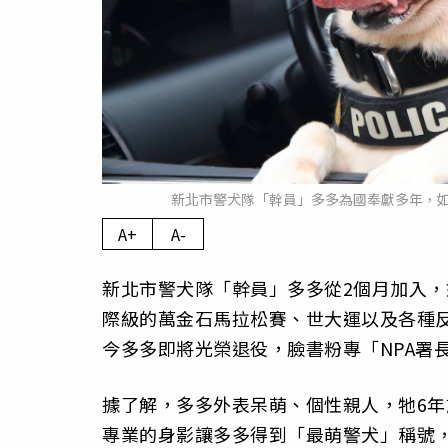
新北市警犬隊「幹員」多多為國奉獻多年，
A+
A-
新北市警犬隊「幹員」多多從2個月加入，
際級的萬金石馬拉松賽、世大運以及各種
今多多即將光榮退役，臉書粉專「NPA署
據了解，多多外表呆萌、個性親人，牠6
專業的身影讓多多得到「最萌警犬」稱號