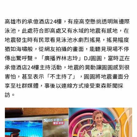
高雄市的承億酒店24樓，有座高空懸挑透明無邊際
泳池，此處符合即高處又有水域的地震有感地，在
地震發生時有民眾看見泳池水劇烈搖晃，搖晃幅度
猶如海嘯般，從網友拍攝的畫面，能聽見現場不停
傳出驚呼聲。「廣播界林志玲」DJ圓圓，當時正在
承億酒店24樓主持活動，地震的晃動讓圓圓感到很
害怕，甚至表示「不主持了」，圓圓將地震畫面分
享至社群媒體，事後以連線方式接受東森新聞採
訪。