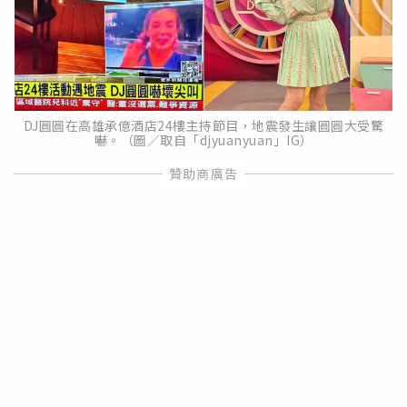
DJ圓圓在高雄承億酒店24樓主持節目，地震發生讓圓圓大受驚
嚇。（圖／取自「djyuanyuan」IG）