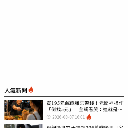
人氣新聞
買195元鹹酥雞忘帶錢！老闆神操作
「倒找5元」 全網看哭：這就是台
灣
2026-08-07 16:01
母親過世當天提領206萬辦後事「父