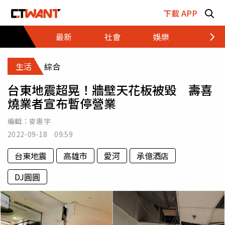
跳至主要內容區塊
下載 APP
最新
社會
娛樂
財經
生活
綜合
台東地震超晃！牆壁天花板被毀 壽喜
燒業者宣布暫停營業
編輯：
麥惠宇
2022-09-18 09:59
台東地震
高雄市
愛河
承億酒店
DJ圓圓