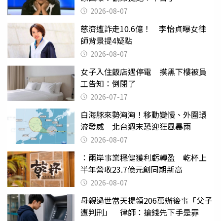
2026-08-07
慈濟遭詐走10.6億！ 李怡貞曝女律
師背景提4疑點
2026-08-07
女子入住飯店遇停電 摸黑下樓被員
工告知：倒閉了
2026-07-17
白海豚來勢洶洶！移動變慢、外圍環
流發威 北台週末恐迎狂風暴雨
2026-08-07
：兩岸事業穩健獲利虧轉盈 乾杯上
半年營收23.7億元創同期新高
2026-08-07
母親過世當天提領206萬辦後事「父子
遭判刑」 律師：搶錢先下手是罪