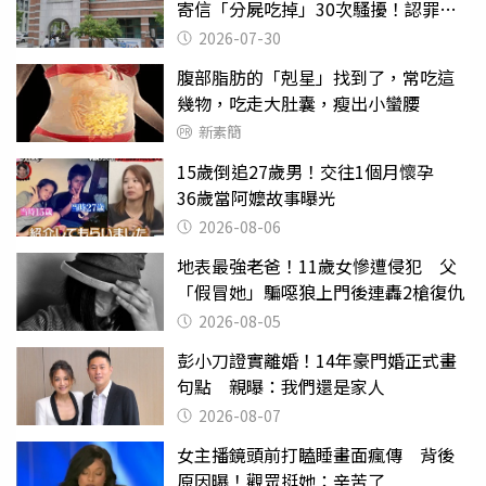
寄信「分屍吃掉」30次騷擾！認罪免
關
2026-07-30
腹部脂肪的「剋星」找到了，常吃這
幾物，吃走大肚囊，瘦出小蠻腰
新素簡
15歲倒追27歲男！交往1個月懷孕
36歲當阿嬤故事曝光
2026-08-06
地表最強老爸！11歲女慘遭侵犯 父
「假冒她」騙噁狼上門後連轟2槍復仇
2026-08-05
彭小刀證實離婚！14年豪門婚正式畫
句點 親曝：我們還是家人
2026-08-07
女主播鏡頭前打瞌睡畫面瘋傳 背後
原因曝！觀眾挺她：辛苦了