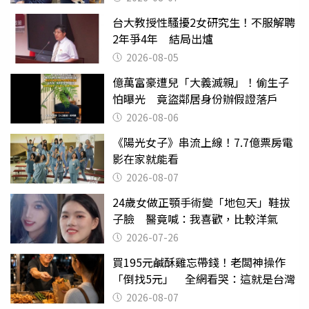
台大教授性騷擾2女研究生！不服解聘
2年爭4年 結局出爐
2026-08-05
億萬富豪遭兒「大義滅親」！偷生子
怕曝光 竟盜鄰居身份辦假證落戶
2026-08-06
《陽光女子》串流上線！7.7億票房電
影在家就能看
2026-08-07
24歲女做正顎手術變「地包天」鞋拔
子臉 醫竟喊：我喜歡，比較洋氣
2026-07-26
買195元鹹酥雞忘帶錢！老闆神操作
「倒找5元」 全網看哭：這就是台灣
2026-08-07