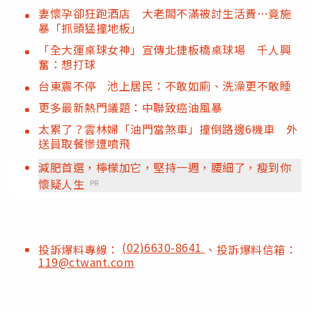
妻懷孕卻狂跑酒店 大老闆不滿被討生活費…竟施
暴「抓頭猛撞地板」
「全大運桌球女神」宣傳北捷板橋桌球場 千人興
奮：想打球
台東震不停 池上居民：不敢如廁、洗澡更不敢睡
更多最新熱門議題：中聯致癌油風暴
太累了？雲林婦「油門當煞車」撞倒路邊6機車 外
送員取餐慘遭噴飛
減肥首選，檸檬加它，堅持一週，腰細了，瘦到你
懷疑人生
PR
(02)6630-8641
投訴爆料專線：
、投訴爆料信箱：
119@ctwant.com