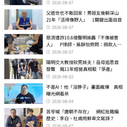
2026-08-07
父逝世也不敢回家！男殺友後躲深山
21年「活得像野人」 1關鍵出面自首
2026-08-07
慈濟遭詐10.6億聲明挨轟「不像被害
人」 P律師、吳靜怡齊問：捐款人有
權知道真相
2026-08-07
陽明交大教授砍死妹夫！岳母追思首
發聲 揭11年經營真相駁「爭產」
2026-08-02
不是AI！他「沒脖子」畫面瘋傳 真相
曝光網看呆
2026-08-04
苦苓喊「唐朝不存在」 網紅批瞎編
歷史：李白、杜甫用鮮卑文寫詩？
2026-08-07