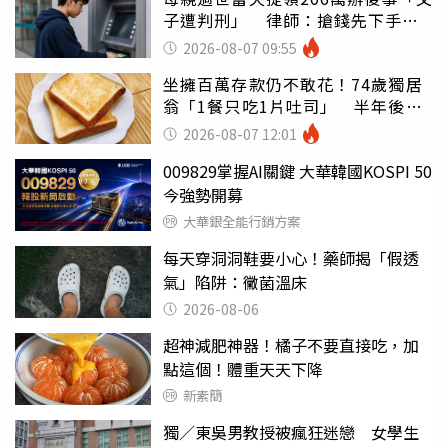
子遭判刑」 律師：搶錢先下手是
罪
2026-08-07 09:55
坐擁百萬存款仍不敢花！74歲獨居
翁「1餐只吃1片吐司」 半年後暴
瘦嚇壞女兒
2026-08-07 12:01
009829掌握AI關鍵 大華韓國KOSPI 50
今強勢開募
大華銀全能行銷方案
每天穿洞洞鞋要小心！藥師揭「假透
氣」陷阱：黴菌溫床
2026-08-06
超神減肥神器！橘子不要直接吃，加
點這個！體重天天下降
新素簡
獨／東吳男教授被瘋狂迷戀 女學生