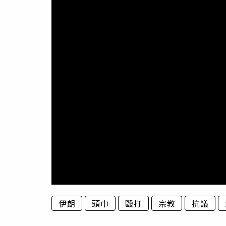
伊朗
頭巾
毆打
宗教
抗議