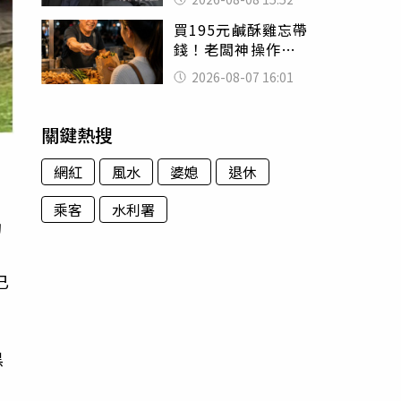
的好累
買195元鹹酥雞忘帶
錢！老闆神操作
「倒找5元」 全網
2026-08-07 16:01
看哭：這就是台灣
關鍵熱搜
網紅
風水
婆媳
退休
乘客
水利署
拘
幸
已
黑
弟