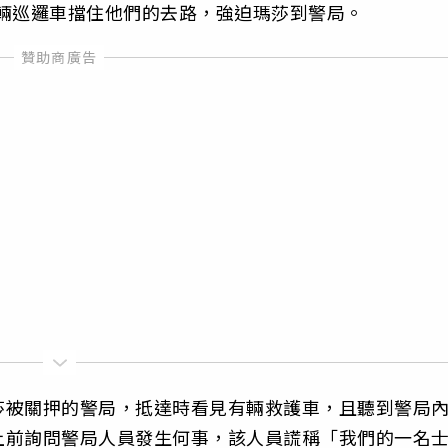
警察用一輛巡邏車擋住他們的去路，強迫瑪莎到警局。
莎被關押的警局，抵達時看見有輛救護車，且聽到警局
上前詢問警局人員發生何事，該人員謊稱「我們的一名