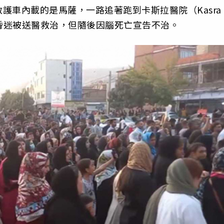
護車內載的是馬薩，一路追著跑到卡斯拉醫院（Kasra
期間昏迷被送醫救治，但隨後因腦死亡宣告不治。