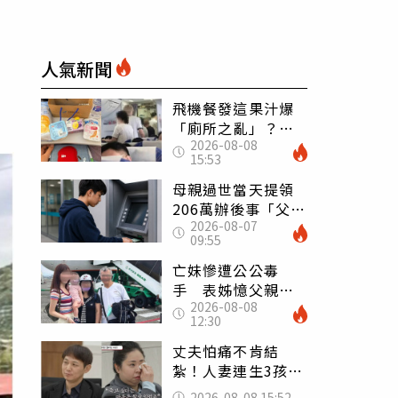
人氣新聞
飛機餐發這果汁爆
「廁所之亂」？乘
2026-08-08
客崩潰：差點丟大
15:53
臉 醫揭3類人別亂
喝
母親過世當天提領
206萬辦後事「父子
2026-08-07
遭判刑」 律師：
09:55
搶錢先下手是罪
亡妹慘遭公公毒
手 表姊憶父親節
2026-08-08
前夕：小舅舅仍到
12:30
殯儀館陪她說話
丈夫怕痛不肯結
紮！人妻連生3孩
控遭家暴淚喊：真
2026-08-08 15:52