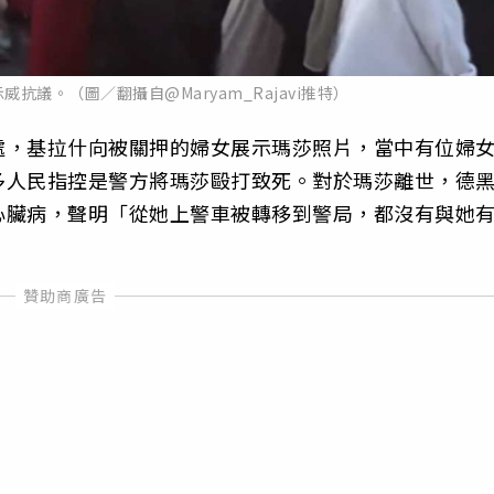
抗議。（圖／翻攝自@Maryam_Rajavi推特）
處，基拉什向被關押的婦女展示瑪莎照片，當中有位婦
多人民指控是警方將瑪莎毆打致死。對於瑪莎離世，德
心臟病，聲明「從她上警車被轉移到警局，都沒有與她