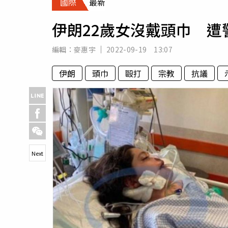
國際
最新
人物
汽車
伊朗22歲女沒戴頭巾 
專欄
房產新勢力
編輯：
麥惠宇
2022-09-19 13:07
伊朗
頭巾
毆打
宗教
抗議
Next