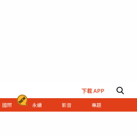
下載 APP
國際
永續
影音
專題