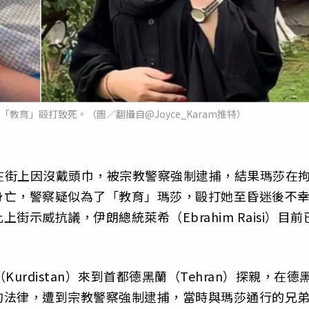
教育」毆打致死。（圖／翻攝自@Joyce_Karam推特）
ni）在街上因沒戴頭巾，被宗教警察強制逮捕，結果瑪莎在
身亡，警察疑似為了「教育」瑪莎，毆打她至昏迷後不
示威抗議，伊朗總統萊希（Ebrahim Raisi）目前
rdistan）來到首都德黑蘭（Tehran）探親，在德
的法律，遭到宗教警察強制逮捕，當時與瑪莎通行的兄