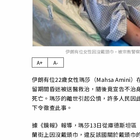
伊朗有位女性因沒戴頭巾，被宗教警察「
A+
A-
伊朗有位22歲女性瑪莎（Mahsa Ami
留期間昏迷被送醫救治，隨後竟宣告不治
死亡。瑪莎的離世引起公憤，許多人民因此上街
下令徹查此事。
據《鏡報》報導，瑪莎13日從庫德斯坦區（Ku
蘭街上因沒戴頭巾，違反該國關於戴頭巾