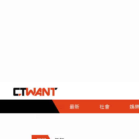
社會首頁
娛樂首頁
財經首頁
政
:::
最新
社會
娛
時事
即時
熱線
:::
直擊
大條
人物
調查
專題
３Ｃ