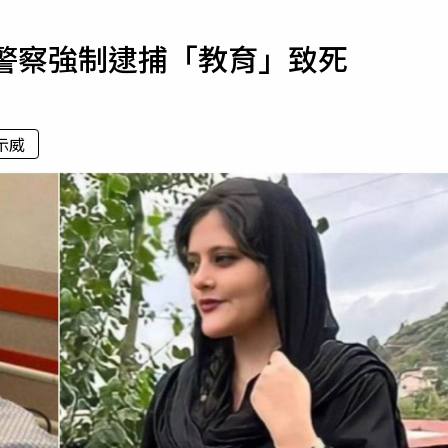
寵物
遭警察強制逮捕「教育」致死
運勢
運動
梅酒
示威