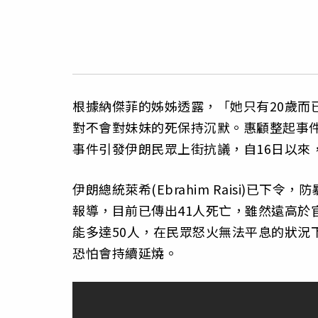
根據納傑菲的姊姊透露，「她只有20歲而
對不會對妹妹的死保持沉默。惠顧整起事件
事件引發伊朗民眾上街抗議，自16日以來
伊朗總統萊希(Ebrahim Raisi)已
報導，目前已傳出41人死亡，雖然遠高於
能多達50人，在民眾怒火無法平息的狀況
恐怕會持續延燒。