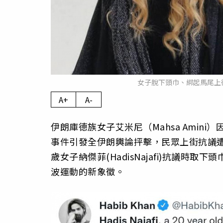
女子脫下頭巾、綁起馬尾上
A+
A-
伊朗庫德族女子艾米尼（Mahsa Ami
事件引發全伊朗輿論抨擊，民眾上街抗議遭
歲女子納傑菲(HadisNajafi)抗議
波運動的新象徵。