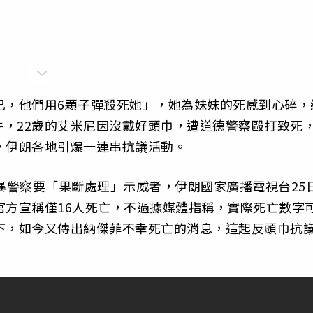
已，他們用6顆子彈殺死她」，她為妹妹的死感到心碎，
，22歲的艾米尼因沒戴好頭巾，遭道德警察毆打致死
，伊朗各地引爆一連串抗議活動。
下令，防暴警察要「果斷處理」示威者，伊朗國家廣播電視台25
官方宣稱僅16人死亡，不過據媒體指稱，實際死亡數字
下，如今又傳出納傑菲不幸死亡的消息，這起反頭巾抗