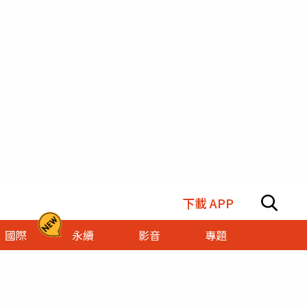
下載 APP
國際
永續
影音
專題