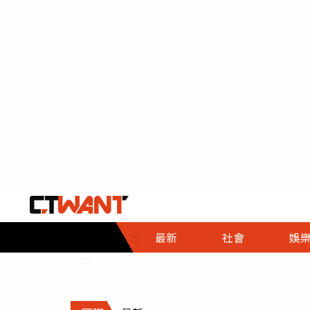
社會首頁
娛樂首頁
財經首頁
政
:::
最新
社會
娛
時事
即時
熱線
:::
直擊
大條
人物
調查
專題
３Ｃ