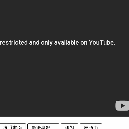
抗爭畫面
最後身影
伊朗
反頭巾