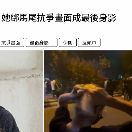
寵物
死 她綁馬尾抗爭畫面成最後身影
運勢
運動
梅酒
抗爭畫面
最後身影
伊朗
反頭巾