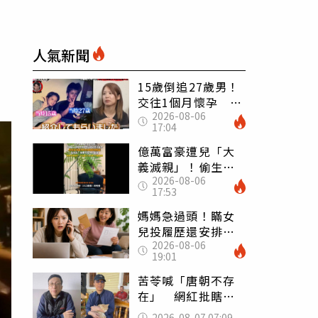
人氣新聞
15歲倒追27歲男！
交往1個月懷孕 36
2026-08-06
歲當阿嬤故事曝光
17:04
億萬富豪遭兒「大
義滅親」！偷生子
2026-08-06
怕曝光 竟盜鄰居
17:53
身份辦假證落戶
媽媽急過頭！瞞女
兒投履歷還安排面
2026-08-06
試 她接來電當場
19:01
傻眼
苦苓喊「唐朝不存
在」 網紅批瞎編
歷史：李白、杜甫
2026-08-07 07:09