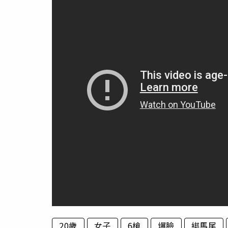
20歲
女子
6槍
爆臉
綁馬尾