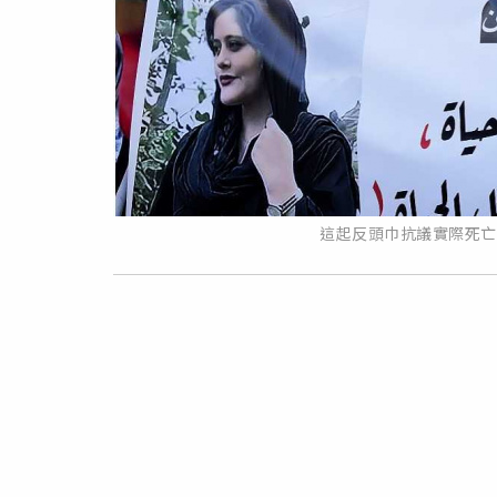
這起反頭巾抗議實際死亡