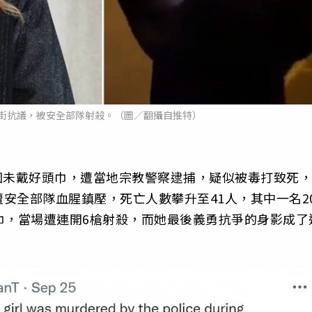
街抗議，被安全部隊射殺。（圖／翻攝自推特）
ni）因未戴好頭巾，遭當地宗教警察逮捕，疑似被毒打致死，
安全部隊血腥鎮壓，死亡人數攀升至41人，其中一名2
時取下頭巾，當場遭連開6槍射殺，而她最後義勇抗爭的身影成了