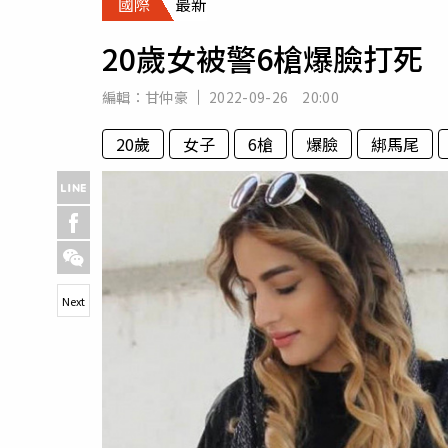
國際
最新
人物
汽車
20歲女被警6槍爆臉打
專欄
房產新勢力
編輯：
甘仲豪
2022-09-26 20:00
20歲
女子
6槍
爆臉
綁馬尾
Next