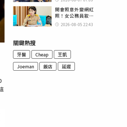
用鮮卑文寫詩？
開會照意外變網紅
照！女公務員妝容
掀2千則留言 本人
2026-08-05 22:43
怒嗆：化妝有錯嗎
關鍵熱搜
牙醫
Cheap
王凱
Joeman
飯店
延遲
0
這