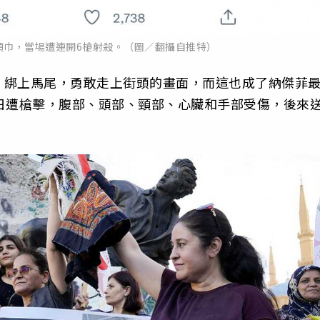
頭巾，當場遭連開6槍射殺。（圖／翻攝自推特）
、綁上馬尾，勇敢走上街頭的畫面，而這也成了納傑菲
日遭槍擊，腹部、頭部、頸部、心臟和手部受傷，後來