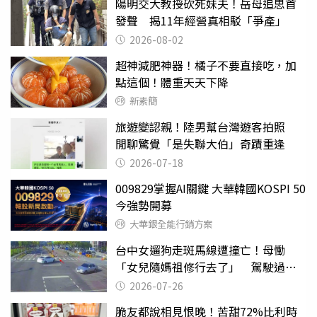
陽明交大教授砍死妹夫！岳母追思首
發聲 揭11年經營真相駁「爭產」
2026-08-02
超神減肥神器！橘子不要直接吃，加
點這個！體重天天下降
新素簡
旅遊變認親！陸男幫台灣遊客拍照
閒聊驚覺「是失聯大伯」奇蹟重逢
2026-07-18
009829掌握AI關鍵 大華韓國KOSPI 50
今強勢開募
大華銀全能行銷方案
台中女遛狗走斑馬線遭撞亡！母慟
「女兒隨媽祖修行去了」 駕駛過失
致死判9月
2026-07-26
脆友都說相見恨晚！苦甜72%比利時