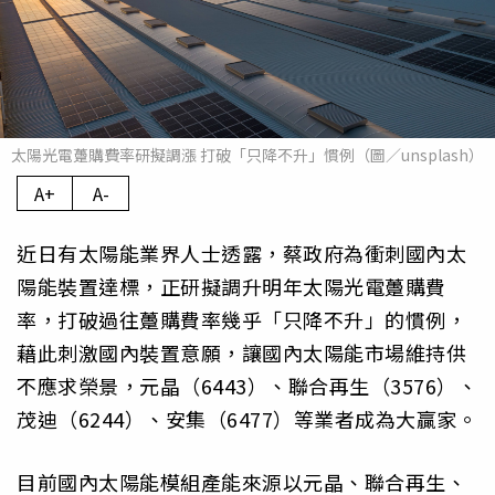
太陽光電躉購費率研擬調漲 打破「只降不升」慣例（圖／unsplash）
A+
A-
近日有太陽能業界人士透露，蔡政府為衝刺國內太
陽能裝置達標，正研擬調升明年太陽光電躉購費
率，打破過往躉購費率幾乎「只降不升」的慣例，
藉此刺激國內裝置意願，讓國內太陽能市場維持供
不應求榮景，元晶（6443）、聯合再生（3576）、
茂迪（6244）、安集（6477）等業者成為大贏家。
目前國內太陽能模組產能來源以元晶、聯合再生、