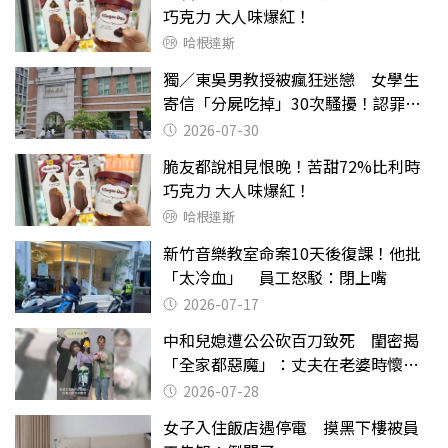
巧克力 大人味爆紅！
哈根達斯
獨／東吳男教授被瘋狂迷戀 女學生
寄信「分屍吃掉」30次騷擾！認罪免
關
2026-07-30
脆友都說相見恨晚！苦甜72%比利時
巧克力 大人味爆紅！
哈根達斯
新竹音樂教室命案10天後復課！他批
「太冷血」 員工怒駁：閉上嘴
2026-07-17
中和兒媳遭公公砍百刀致死 閨密揭
「全家都惡魔」：丈夫在老婆時懷孕
摔東西
2026-07-28
女子入住飯店遇停電 摸黑下樓被員