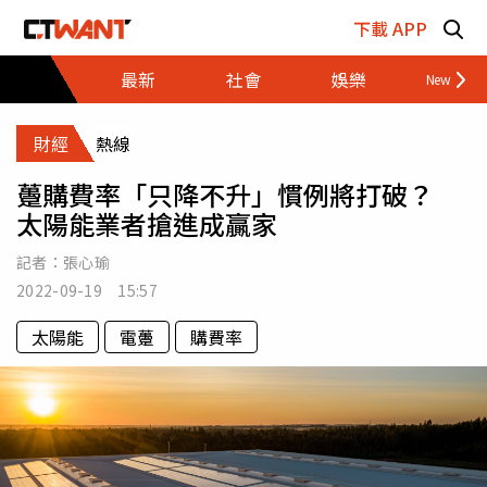
跳至主要內容區塊
下載 APP
最新
社會
娛樂
財經
財經
熱線
躉購費率「只降不升」慣例將打破？
太陽能業者搶進成贏家
記者：
張心瑜
2022-09-19 15:57
太陽能
電躉
購費率