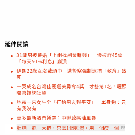
延伸閱讀
31歲男被催婚「上網找副業賺錢」 慘被詐45萬
「每天50％利息」崩潰
伊朗22歲女沒戴頭巾 遭警察強制逮捕「教育」致
死
一哭成名台灣佳麗選美勇奪4獎 才藝第1名！曬照
曝喜訊網狂賀
地震一來女生全「打給男友報平安」 單身狗：只
有我沒有
更多最新熱門議題：中聯致癌油風暴
肚腩一抓一大把，只需1個雞蛋，用一個瘦一個
PR