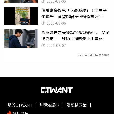
2026-08-05
億萬富豪遭兒「大義滅親」！偷生子
怕曝光 竟盜鄰居身份辦假證落戶
2026-08-06
母親過世當天提領206萬辦後事「父子
遭判刑」 律師：搶錢先下手是罪
2026-08-07
Recommended by
關於CTWANT
聯繫&爆料
隱私權政策
發燒熱搜