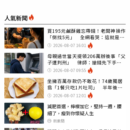
人氣新聞
買195元鹹酥雞忘帶錢！老闆神操作
「倒找5元」 全網看哭：這就是台
灣
2026-08-07 16:01
母親過世當天提領206萬辦後事「父
子遭判刑」 律師：搶錢先下手是
罪
2026-08-07 09:55
坐擁百萬存款仍不敢花！74歲獨居
翁「1餐只吃1片吐司」 半年後暴
瘦嚇壞女兒
2026-08-07 12:01
減肥首選，檸檬加它，堅持一週，腰
細了，瘦到你懷疑人生
新素簡