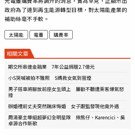
光電躉購費率將調升的消息，實為罕見，正顯示出
政府為了達到再生能源轉型目標，對太陽能產業的
補助絲毫不手軟。
太陽能
電躉
購費率
相關文章
期交所串連金融業 7年公益捐贈2.7億元
小S哭喊被拍不雅照 S媽救女氣到冒煙
男子搭車將腳放前座女生頭上 屢勸不聽遭乘客爆氣怒
捶
辦婚禮前丈夫突然踹床悔婚 女子跟監發現他竟外遇
周湯豪主導組超夢幻全明星隊 揪熊仔、Karencici、吳
卓源合作新歌