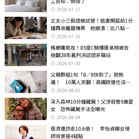
工告知：倒閉了
2026-07-17
丈夫小三假證做試管！癌妻開庭前1分
鐘再收離婚傳票 她崩潰：比八點檔
還扯
2026-07-31
檳榔攤助攻！85度C騎樓擺桌椅被告
檢翻28年舊判決認證非竊佔
2026-07-30
父親群組1句「8／8快到了」掀熱
議！ 10萬人笑翻：高鐵疏運也沒列
父親節
2026-08-02
深入森林10分鐘藏屍！父涉殺害9歲愛
女 恐怖藏屍手法全曝光
2026-08-04
慈濟遭詐走10.6億！ 李怡貞曝女律
師背景提4疑點