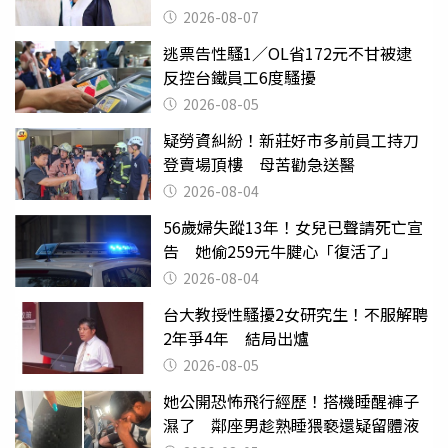
2026-08-07
逃票告性騷1／OL省172元不甘被逮
反控台鐵員工6度騷擾
2026-08-05
疑勞資糾紛！新莊好市多前員工持刀
登賣場頂樓 母苦勸急送醫
2026-08-04
56歲婦失蹤13年！女兒已聲請死亡宣
告 她偷259元牛腱心「復活了」
2026-08-04
台大教授性騷擾2女研究生！不服解聘
2年爭4年 結局出爐
2026-08-05
她公開恐怖飛行經歷！搭機睡醒褲子
濕了 鄰座男趁熟睡猥褻還疑留體液