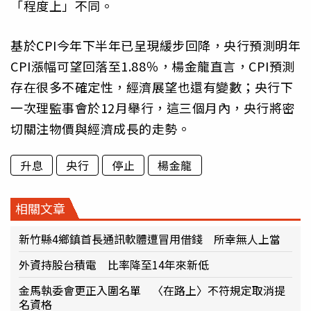
「程度上」不同。
基於CPI今年下半年已呈現緩步回降，央行預測明年
CPI漲幅可望回落至1.88％，楊金龍直言，CPI預測
存在很多不確定性，經濟展望也還有變數；央行下
一次理監事會於12月舉行，這三個月內，央行將密
切關注物價與經濟成長的走勢。
升息
央行
停止
楊金龍
相關文章
新竹縣4鄉鎮首長通訊軟體遭冒用借錢 所幸無人上當
外資持股台積電 比率降至14年來新低
金馬執委會更正入圍名單 〈在路上〉不符規定取消提
名資格