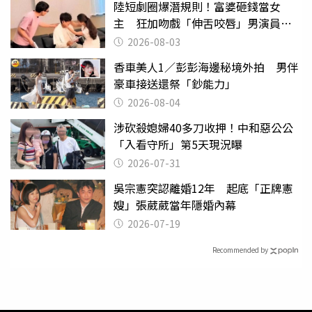
陸短劇圈爆潛規則！富婆砸錢當女
主 狂加吻戲「伸舌咬唇」男演員崩
潰
2026-08-03
香車美人1／彭彭海邊秘境外拍 男伴
豪車接送還祭「鈔能力」
2026-08-04
涉砍殺媳婦40多刀收押！中和惡公公
「入看守所」第5天現況曝
2026-07-31
吳宗憲突認離婚12年 起底「正牌憲
嫂」張葳葳當年隱婚內幕
2026-07-19
Recommended by