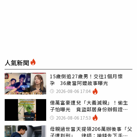
人氣新聞
15歲倒追27歲男！交往1個月懷
孕 36歲當阿嬤故事曝光
2026-08-06 17:04
億萬富豪遭兒「大義滅親」！偷生
子怕曝光 竟盜鄰居身份辦假證落
戶
2026-08-06 17:53
母親過世當天提領206萬辦後事「父
子遭判刑」 律師：搶錢先下手是