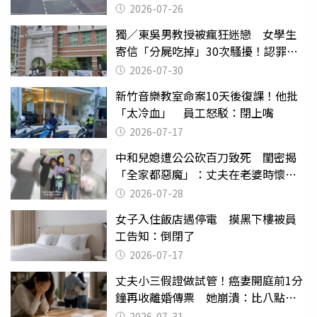
致死判9月
2026-07-26
獨／東吳男教授被瘋狂迷戀 女學生
寄信「分屍吃掉」30次騷擾！認罪免
關
2026-07-30
新竹音樂教室命案10天後復課！他批
「太冷血」 員工怒駁：閉上嘴
2026-07-17
中和兒媳遭公公砍百刀致死 閨密揭
「全家都惡魔」：丈夫在老婆時懷孕
摔東西
2026-07-28
女子入住飯店遇停電 摸黑下樓被員
工告知：倒閉了
2026-07-17
丈夫小三假證做試管！癌妻開庭前1分
鐘再收離婚傳票 她崩潰：比八點檔
還扯
2026-07-31