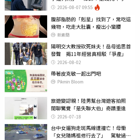
罪
2026-08-07 09:55
腹部脂肪的「剋星」找到了，常吃這
幾物，吃走大肚囊，瘦出小蠻腰
新素簡
陽明交大教授砍死妹夫！岳母追思首
發聲 揭11年經營真相駁「爭產」
2026-08-02
帶著皮克敏一起出門吧
Pikmin Bloom
旅遊變認親！陸男幫台灣遊客拍照
閒聊驚覺「是失聯大伯」奇蹟重逢
2026-07-18
台中女遛狗走斑馬線遭撞亡！母慟
「女兒隨媽祖修行去了」 駕駛過失