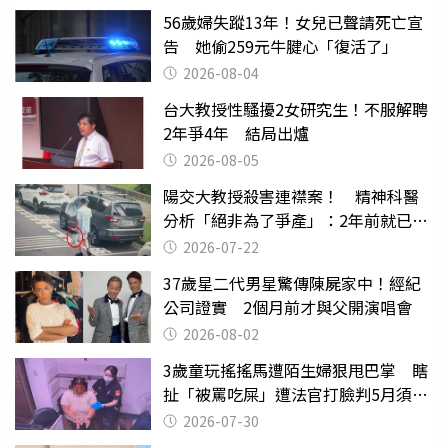
56歲婦失蹤13年！女兒已聲請死亡宣
告 她偷259元牛腱心「復活了」
2026-08-04
台大教授性騷擾2女研究生！不服解聘
2年爭4年 結局出爐
2026-08-05
陽交大教授殺害連襟案！ 精神科醫
分析「絕非為了爭產」：2年前就已言
行詭異
2026-07-22
37歲星二代男星驚傳陳屍家中！經紀
公司證實 2個月前才與父開演唱會
2026-08-02
3歲童玩搖搖馬遭陌生婦狠甩巴掌 瞎
扯「被罵吃屎」遭法官打臉判5月須入
監
2026-07-30