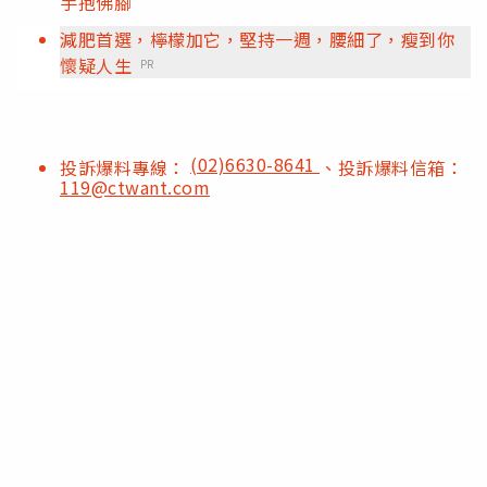
手抱佛腳
減肥首選，檸檬加它，堅持一週，腰細了，瘦到你
懷疑人生
PR
(02)6630-8641
投訴爆料專線：
、投訴爆料信箱：
119@ctwant.com