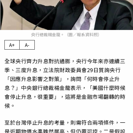
央行總裁楊金龍。（圖／報系資料照）
A+
A-
全球央行齊力升息對抗通膨，央行今年來亦連續三
季、三度升息，立法院財政委員會29日質詢央行
「因應升息影響之對策」，詢問「何時會停止升
息？」中央銀行總裁楊金龍表示，「美國什麼時候
會停止升息，很重要」，這將是金融市場翻轉的時
候。
至於台灣停止升息的考量，則需符合兩項條件，一
是近期物價水準雖然居高、但仍要可控。二是假設