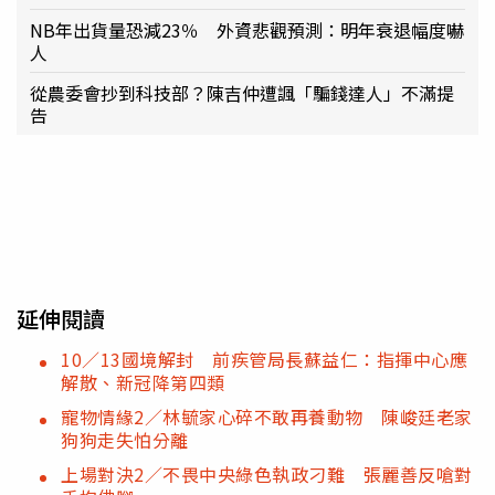
NB年出貨量恐減23％ 外資悲觀預測：明年衰退幅度嚇
人
從農委會抄到科技部？陳吉仲遭諷「騙錢達人」不滿提
告
延伸閱讀
10／13國境解封 前疾管局長蘇益仁：指揮中心應
解散、新冠降第四類
寵物情緣2／林毓家心碎不敢再養動物 陳峻廷老家
狗狗走失怕分離
上場對決2／不畏中央綠色執政刁難 張麗善反嗆對