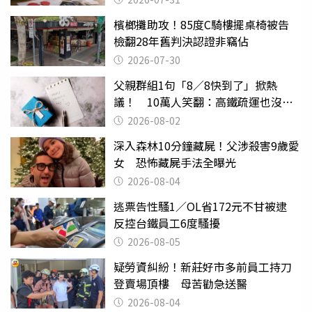
檳榔攤助攻！85度C騎樓擺桌椅被告
檢翻28年舊判決認證非竊佔
2026-07-30
父親群組1句「8／8快到了」掀熱
議！ 10萬人笑翻：高鐵疏運也沒列
父親節
2026-08-02
深入森林10分鐘藏屍！父涉殺害9歲愛
女 恐怖藏屍手法全曝光
2026-08-04
逃票告性騷1／OL省172元不甘被逮
反控台鐵員工6度騷擾
2026-08-05
疑勞資糾紛！新莊好市多前員工持刀
登賣場頂樓 母苦勸急送醫
2026-08-04