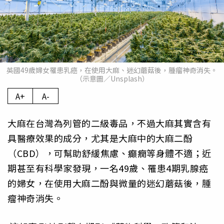
英國49歲婦女罹患乳癌，在使用大麻、迷幻蘑菇後，腫瘤神奇消失。
（示意圖／Unsplash）
A+
A-
大麻在台灣為列管的二級毒品，不過大麻其實含有
具醫療效果的成分，尤其是大麻中的大麻二酚
（CBD），可幫助舒緩焦慮、癲癇等身體不適；近
期甚至有科學家發現，一名49歲、罹患4期乳腺癌
的婦女，在使用大麻二酚與微量的迷幻蘑菇後，腫
瘤神奇消失。