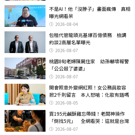
不是AI！他「沒脖子」畫面瘋傳 真相
曝光網看呆
2026-08-04
包租代管龍頭兆基爆百億債務 檢調
約談2高層名單曝光
2026-08-07
桃園8旬老婦陳屍住家 幼孫嚇壞報警
「公公殺了婆婆」
2026-08-07
開會照意外變網紅照！女公務員妝容
掀2千則留言 本人怒嗆：化妝有錯嗎
2026-08-05
買195元鹹酥雞忘帶錢！老闆神操作
「倒找5元」 全網看哭：這就是台灣
2026-08-07