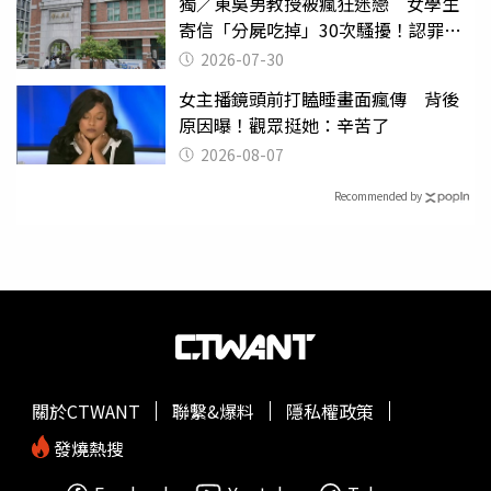
獨／東吳男教授被瘋狂迷戀 女學生
寄信「分屍吃掉」30次騷擾！認罪免
關
2026-07-30
女主播鏡頭前打瞌睡畫面瘋傳 背後
原因曝！觀眾挺她：辛苦了
2026-08-07
Recommended by
關於CTWANT
聯繫&爆料
隱私權政策
發燒熱搜