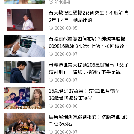
哈根達斯
台大教授性騷擾2女研究生！不服解聘
2年爭4年 結局出爐
2026-08-05
台股劇烈震盪如何布局？純純存股揭
009816飆漲 34.2% 上漲、拉回績效勝
主動式ETF
2026-08-07
母親過世當天提領206萬辦後事「父子
遭判刑」 律師：搶錢先下手是罪
2026-08-07
15歲倒追27歲男！交往1個月懷孕
36歲當阿嬤故事曝光
2026-08-06
展榮展瑞跳舞跳到掛彩！洗腦神曲吸3
千萬次觀看
2026-08-07