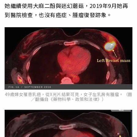
她繼續使用大麻二酚與迷幻蘑菇，2019年9月她再
到醫院檢查，也沒有癌症、腫瘤復發跡象。
49歲婦女罹患乳癌，從X光片結果可見，女子左乳房有腫瘤。（圖
／翻攝自《藥物科學、政策和法律》）