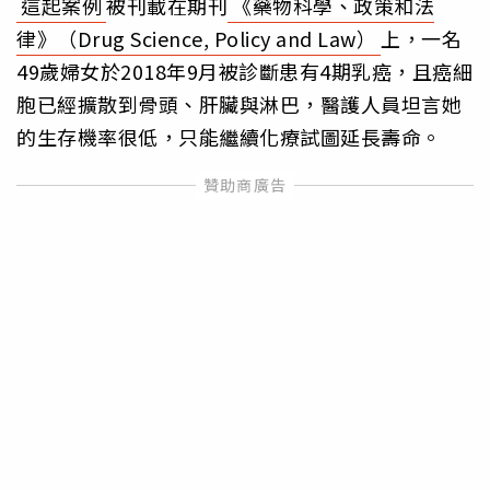
這起案例
被刊載在期刊
《藥物科學、政策和法
律》（Drug Science, Policy and Law）
上，一名
49歲婦女於2018年9月被診斷患有4期乳癌，且癌細
胞已經擴散到骨頭、肝臟與淋巴，醫護人員坦言她
的生存機率很低，只能繼續化療試圖延長壽命。